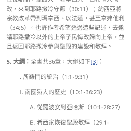
改，來到耶路撒冷守節（30:11）；約西亞將
宗教改革帶到瑪拿西、以法蓮，甚至拿弗他利
（34:6）。也許作者希望透過這些記述，去邀
請耶路撒冷以外的上帝子民悔改歸向上帝，並
且返回耶路撒冷參與聖殿的建設和敬拜。
5. 大綱：
全書共36章，大綱如下
[3]
：
I. 所羅門的統治（1:1-9:31）
II. 南國猶大的歷史（10:1-36:23）
A. 從羅波安到亞哈斯（10:1-28:27）
B. 希西家恢復聖殿敬拜（29:1-