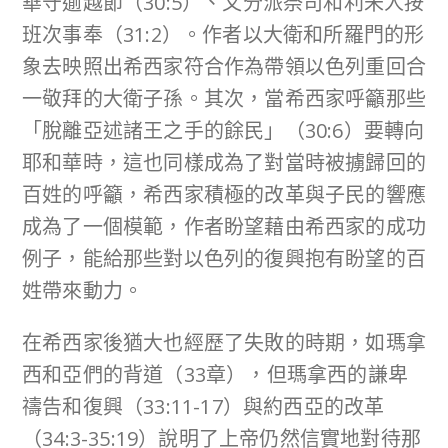
華守逾越節（30:5）、又分派祭司和利未人按
班次事奉（31:2）。作者以大衛和所羅門的形
象去映照出希西家符合作為帶領以色列重回合
一敬拜的大衛子孫。其次，當希西家呼籲那些
「脫離亞述諸王之手的餘民」（30:6）要轉向
耶和華時，這也同樣成為了對當時被擄歸回的
百姓的呼籲，希西家積極的改革與子民的響應
成為了一個模範，作者盼望藉由希西家的成功
例子，能給那些對以色列的復興抱有盼望的百
姓帶來動力。
在希西家後猶大也經歷了失敗的時期，如瑪拿
西和亞們的背道（33章），但瑪拿西的謙卑
禱告和復興（33:11-17）與約西亞的改革
（34:3-35:19）說明了上帝仍然信實地對待那