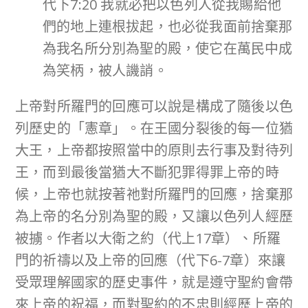
代下7:20 我就必把以色列人從我賜給他
們的地上連根拔起，也必從我面前捨棄那
為我名所分別為聖的殿，使它在萬民中成
為笑柄，被人譏誚。
上帝對所羅門的回應可以說是構成了隨後以色
列歷史的「憲章」。在王國分裂後的每一位猶
大王，上帝都按照當中的原則去行事及對待列
王，而到最後當猶大不斷犯罪得罪上帝的時
候，上帝也就按著祂對所羅門的回應，捨棄那
為上帝的名分別為聖的殿，又讓以色列人經歷
被擄。作者以大衛之約（代上17章）、所羅
門的祈禱以及上帝的回應（代下6-7章）來讓
受眾理解國家的歷史事件，就是遵守聖約會帶
來上帝的祝福，而對聖約的不忠則經歷上帝的