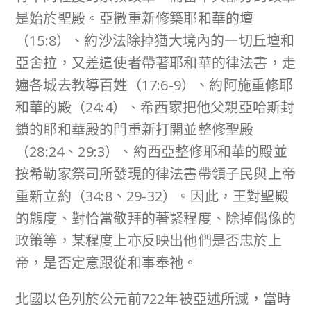
是始於聖殿。亞撒重新修築耶和華的壇
（15:8）、約沙法除掉猶大境內的一切丘壇和
亞舍拉，又差遣使者帶著耶和華的律法書，走
遍各城去教導百姓（17:6-9）、約阿施重修耶
和華的殿（24:4）、希西家把他父親亞哈斯封
鎖的耶和華殿的門重新打開並整修聖殿
（28:24、29:3）、約西亞整修耶和華的殿並
按希勒家祭司所發現的律法書帶領子民與上帝
重新立約（34:8、29-32）。因此，王對聖殿
的態度、對恰當敬拜的著緊程度、除掉偶像的
政策等，某程度上亦反映出他們是否忠於上
帝，是否定意跟從和事奉祂。
北國以色列於公元前722年被亞述所滅，當時