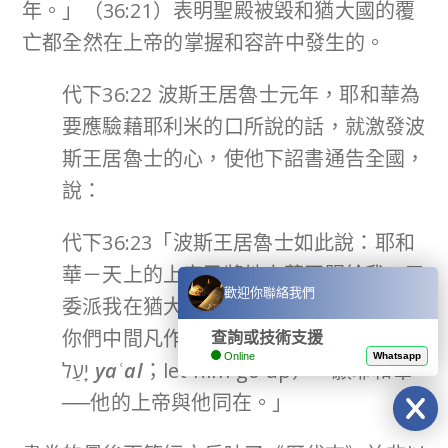
年。」（36:21）表明聖殿被毀和猶大國的覆
亡都全然在上帝的掌握和容許中發生的。
代下36:22 波斯王居魯士元年，耶和華為
要應驗藉耶利米的口所說的話，就激發波
斯王居魯士的心，使他下詔書通告全國，
說：
代下36:23「波斯王居魯士如此說：耶和
華－天上的上帝已將地上萬國賜給我，又
歡迎你聯絡我們
委派我在猶大的耶路撒冷為他建造殿宇。
你們中間凡作他子民的可以
上去
（
查詢或技術支援
Online
Whatsapp
יָֽעַל
ya
ʿ
al
；let him go up），願耶和華
──他的上帝與他同在。」