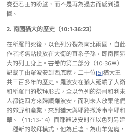
賽亞君王的盼望，而不是再為過去而感到遺
憾。
2. 南國猶大的歷史（
10:1-36:23
）
在所羅門死後，以色列分裂為南北兩國，自此
作者將焦點投放在大衛的直系子孫，即南國猶
大的列王身上。書卷的第二部分（10-36章）
記載了由羅波安到西底家，二十位
[5]
猶大王
共三百多年的歷史。羅波安在猶大延續了大衛
和所羅門的敬拜形式，全以色列的祭司和利未
人都從四方來歸順羅波安，而利未人放棄他們
的郊野和產業，來到猶大與耶路撒冷事奉耶和
華。（11:13-14）而耶羅波安則在以色列另建
一種新的敬拜模式，他為丘壇，為山羊鬼魔，