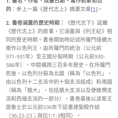
1. 書名、作者、成書日期、寫作對象和目
的
：參上一篇《歷代志上》摘要文章
[1]
。
2. 書卷涵蓋的歷史時期：
《歷代志下》延續
《歷代志上》的故事，它涵蓋與《列王紀》相
同的歷史時期。書卷開始時記述所羅門接續大
衛作以色列王，由所羅門的統治（公元前
971-931年）至王國分裂時期（公元前930-
586年），中間橫跨三百多年歷史。在所羅門
死後，以色列分裂為北國（稱為「以色列」，
由以色列十二支派中的十個支派組成）和南國
（稱為「猶大」，包括猶大支派以及便雅憫支
派和西緬支派的一部分）。書卷最後以波斯王
居魯士於公元前536年下詔重建聖殿作結
（36:22-23；與拉1:1-3相同）。