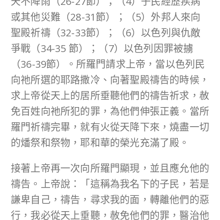
天不降雨（26-27節）；（4）子民經歷疾病
或其他災難（28-31節）；（5）外邦人來向
聖殿祈禱（32-33節）；（6）以色列與仇敵
爭戰（34-35 節）；（7）以色列因罪被擄
（36-39節）。所羅門請求上帝，當以色列民
向祂所選的耶路撒冷、向著聖殿禱告的時候，
求上帝從天上的居所垂聽他們的禱告祈求，赦
免百姓向祂所犯的罪，為他們伸張正義。當所
羅門祈禱完畢，就有火從天降下來，燒盡一切
的燔祭和祭物，耶和華的榮光充滿了殿。
接著上帝再一次向所羅門顯現，並且應允他的
禱告。上帝說：「這稱為我名下的子民，若是
謙卑自己，禱告，尋求我的面，轉離他們的惡
行，我必從天上垂聽，赦免他們的罪，醫治他