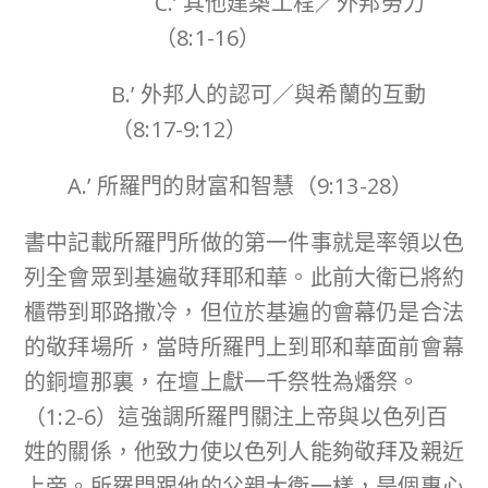
C.’ 其他建築工程／外邦勞力
（8:1-16）
B.’ 外邦人的認可／與希蘭的互動
（8:17-9:12）
A.’ 所羅門的財富和智慧（9:13-28）
書中記載所羅門所做的第一件事就是率領以色
列全會眾到基遍敬拜耶和華。此前大衛已將約
櫃帶到耶路撒冷，但位於基遍的會幕仍是合法
的敬拜場所，當時所羅門上到耶和華面前會幕
的銅壇那裏，在壇上獻一千祭牲為燔祭。
（1:2-6）這強調所羅門關注上帝與以色列百
姓的關係，他致力使以色列人能夠敬拜及親近
上帝。所羅門跟他的父親大衛一樣，是個專心