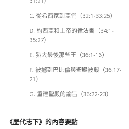
31:21）
C. 從希西家到亞們（32:1-33:25）
D. 約西亞和上帝的律法書（34:1-
35:27）
E. 猶大最後那些王（36:1-16）
F. 被擄到巴比倫與聖殿被毀（36:17-
21）
G. 重建聖殿的諭旨（36:22-23）
《
歷代志下
》的內容要點