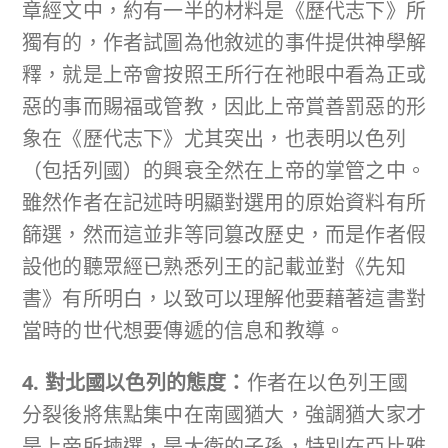
章經文中，約有一半的材料是《歷代志下》所
獨有的，作者試圖為他敘述的事件提供神學解
釋，就是上帝會按照王所行在祂眼中看為正或
惡的事而賜福或管教，因此上帝賞善罰惡的形
象在《歷代志下》尤其突出，也表明以色列
（包括列國）的興衰全然在上帝的掌管之中。
雖然作者在記述時明顯對選用的原始資料有所
篩選，然而這並非等同篡改歷史，而是作者假
設他的聽眾經已熟悉列王的記載並對《先知
書》有所明白，以致可以理解他要藉著這書對
當時的世代想要傳遞的信息和教導。
4. 對北國以色列的態度：
作者在以色列王國
分裂後將焦點集中在南國猶大，強調猶大家才
是上帝所揀選，是大衛的子孫，特別在亞比雅