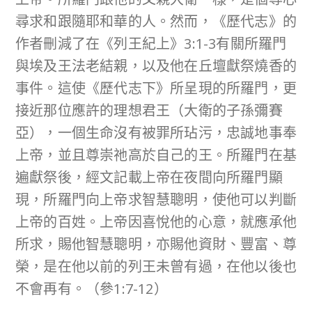
尋求和跟隨耶和華的人。然而，《歷代志》的
作者刪減了在《列王紀上》3:1-3有關所羅門
與埃及王法老結親，以及他在丘壇獻祭燒香的
事件。這使《歷代志下》所呈現的所羅門，更
接近那位應許的理想君王（大衛的子孫彌賽
亞），一個生命沒有被罪所玷污，忠誠地事奉
上帝，並且尊崇祂高於自己的王。所羅門在基
遍獻祭後，經文記載上帝在夜間向所羅門顯
現，所羅門向上帝求智慧聰明，使他可以判斷
上帝的百姓。上帝因喜悅他的心意，就應承他
所求，賜他智慧聰明，亦賜他資財、豐富、尊
榮，是在他以前的列王未曾有過，在他以後也
不會再有。（參1:7-12）