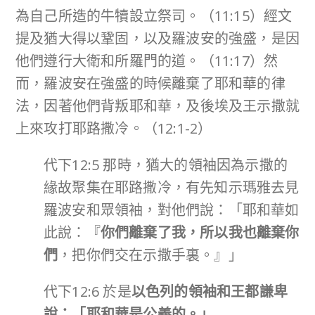
為自己所造的牛犢設立祭司。（11:15）經文
提及猶大得以鞏固，以及羅波安的強盛，是因
他們遵行大衛和所羅門的道。（11:17）然
而，羅波安在強盛的時候離棄了耶和華的律
法，因著他們背叛耶和華，及後埃及王示撒就
上來攻打耶路撒冷。（12:1-2）
代下12:5 那時，猶大的領袖因為示撒的
緣故聚集在耶路撒冷，有先知示瑪雅去見
羅波安和眾領袖，對他們說：「耶和華如
此說：『
你們離棄了我，所以我也離棄你
們
，把你們交在示撒手裏。』」
代下12:6 於是
以色列的領袖和王都謙卑
說：「耶和華是公義的。」