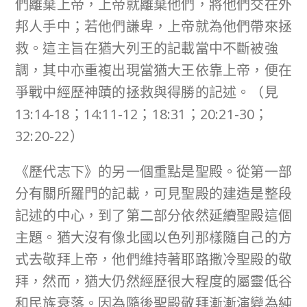
們離棄上帝，上帝就離棄他們，將他們交在外
邦人手中；若他們謙卑，上帝就為他們帶來拯
救。這主旨在猶大列王的記載當中不斷被強
調，其中亦重複出現當猶大王依靠上帝，便在
爭戰中經歷神蹟的拯救與得勝的記述。（見
13:14-18；14:11-12；18:31；20:21-30；
32:20-22）
《歷代志下》的另一個重點是聖殿。從第一部
分有關所羅門的記載，可見聖殿的建造是整段
記述的中心，到了第二部分依然延續聖殿這個
主題。猶大沒有像北國以色列那樣隨自己的方
式去敬拜上帝，他們維持著耶路撒冷聖殿的敬
拜，然而，猶大仍然經歷很大程度的屬靈低谷
和民族衰落。因為隨後聖殿敬拜漸漸演變為純