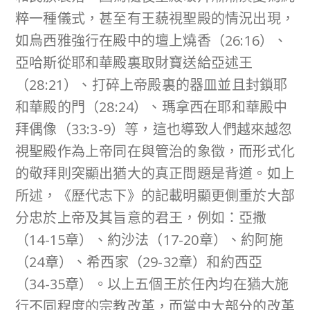
粹一種儀式，甚至有王藐視聖殿的情況出現，
如烏西雅強行在殿中的壇上燒香（26:16）、
亞哈斯從耶和華殿裏取財寶送給亞述王
（28:21）、打碎上帝殿裏的器皿並且封鎖耶
和華殿的門（28:24）、瑪拿西在耶和華殿中
拜偶像（33:3-9）等，這也導致人們越來越忽
視聖殿作為上帝同在與管治的象徵，而形式化
的敬拜則突顯出猶大的真正問題是背道。如上
所述，《歷代志下》的記載明顯更側重於大部
分忠於上帝及其旨意的君王，例如：亞撒
（14-15章）、約沙法（17-20章）、約阿施
（24章）、希西家（29-32章）和約西亞
（34-35章）。以上五個王於任內均在猶大施
行不同程度的宗教改革，而當中大部分的改革