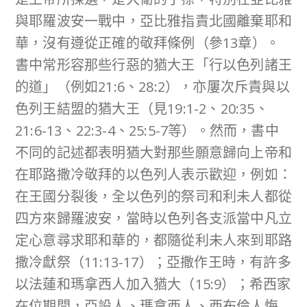
與耶羅波安一戰中，亞比雅指責北國離棄耶和
華，沒有遵從正確的敬拜條例（參13章）。
書中常形容那些行惡的猶大王「行以色列諸王
的道」（例如21:6、28:2），亦屢次斥責與以
色列王結盟的猶大王（見19:1-2、20:35、
21:6-13、22:3-4、25:5-7等）。然而，書中
不同的記述都表明猶大對那些願意歸向上帝和
在耶路撒冷敬拜的以色列人表示歡迎，例如：
在王國分裂後，全以色列的祭司和利未人都從
四方來歸羅波安，當時以色列各支派當中凡立
定心意尋求耶和華的，都隨從利未人來到耶路
撒冷獻祭（11:13-17）；亞撒作王時，有許多
以法蓮和瑪拿西人加入猶大（15:9）；希西家
在位期間，亞設人、瑪拿西人、西布倫人悔