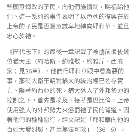
些願意悔改的子民，向他們施憐憫，賜福給他
們。這一系列的事件表明了以色列的復興在於
上帝的子民是否願意謙卑地轉向耶和華，並且
忠心於祂。
《歷代志下》的最後一章記載了被擄前最後幾
位猶大王（約哈斯、約雅敬、約雅斤、西底
家；見36章），他們行耶和華眼中看為惡的
事，那時大衛王朝對猶大的統治經已名存實
亡。隨著約西亞的死，猶大落入了外邦勢力的
控制之下，首先是埃及，接著是巴比倫，上帝
使用強大的外邦勢力來懲罰祂子民的背道。因
著他們的種種惡行，經文記述「耶和華向他的
百姓大發烈怒，甚至無法可救」（36:16），