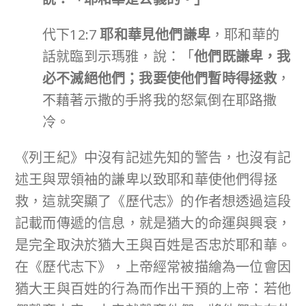
代下12:7
耶和華見他們謙卑
，耶和華的
話就臨到示瑪雅，說：「
他們既謙卑，我
必不滅絕他們；我要使他們暫時得拯救
，
不藉著示撒的手將我的怒氣倒在耶路撒
冷。
《列王紀》中沒有記述先知的警告，也沒有記
述王與眾領袖的謙卑以致耶和華使他們得拯
救，這就突顯了《歷代志》的作者想透過這段
記載而傳遞的信息，就是猶大的命運與興衰，
是完全取決於猶大王與百姓是否忠於耶和華。
在《歷代志下》，上帝經常被描繪為一位會因
猶大王與百姓的行為而作出干預的上帝：若他