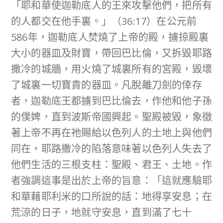
「耶和華使迦勒底人的王來攻擊他們，把所有
的人都交在他手裏。」（36:17）在公元前
586年，迦勒底人焚燒了上帝的殿，擄掠殿裏
大小的器皿及財寶，帶回巴比倫，又拆毀耶路
撒冷的城牆，用火燒了城裏所有的宮殿，毀壞
了城裏一切寶貴的器皿。凡脫離刀劍的倖存
者，迦勒底王都擄到巴比倫去，作他和他子孫
的僕婢，直到波斯帝國興起。聖殿被毀，象徵
著上帝不再在祂賜給以色列人的土地上與他們
同在，耶路撒冷的陷落意味著以色列人失去了
他們生活的三根支柱：聖殿、君王、土地。作
者強調這事是出於上帝的旨意：「這就應驗耶
和華藉耶利米的口所說的話：地得享安息；在
荒涼的日子，地就守安息，直到滿了七十