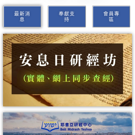
最新消
奉獻支
會員專
息
持
區