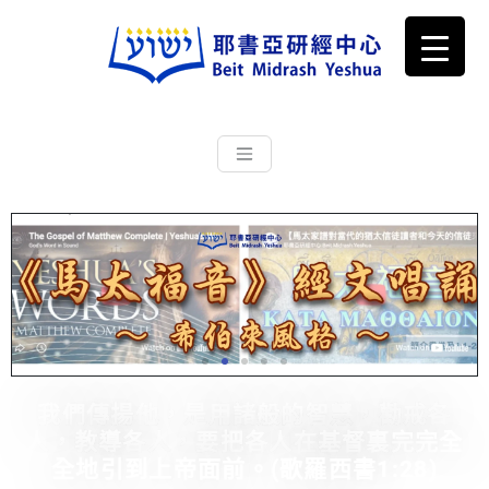
耶書亞研經中心
從猶太文化認識主耶穌，從猶太
根源明白聖經，成為更好的門徒
我們傳揚他，是用諸般的智慧，勸戒各
人，教導各人，要把各人在基督裏完完全
全地引到上帝面前。(歌羅西書1:28)