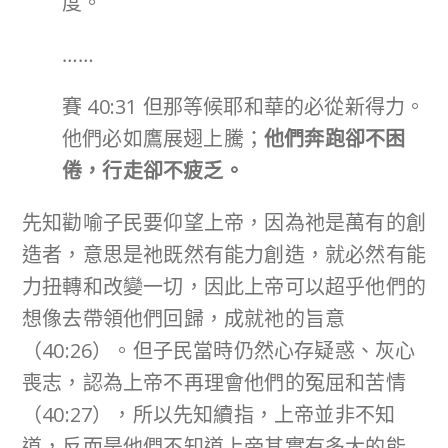
度。
……
賽 40:31 但那等候耶和華的必從新得力。
他們必如鷹展翅上騰；
他們奔跑卻不困
倦，行走卻不疲乏。
先知勸喻子民要仰望上帝，因為祂是萬有的創
造者，意思是祂既然有能力創造，就必然有能
力扭轉和改變一切，因此上帝可以超乎他們的
想像去帶領他們回歸，成就祂的旨意
（40:26）。但子民當時仍然心存疑惑、灰心
喪志，認為上帝不再理會他們的冤屈和苦情
（40:27），所以先知續指，上帝並非不知
道，反而是他們不知道上帝其實有多大的能