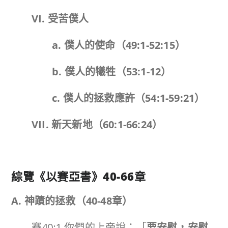
VI. 受苦僕人
a. 僕人的使命（49:1-52:15）
b. 僕人的犧牲（53:1-12）
c. 僕人的拯救應許（54:1-59:21）
VII. 新天新地（60:1-66:24）
綜覽《以賽亞書》
40-66
章
A. 神蹟的拯救（
40-48
章）
賽40:1 你們的上帝說：「
要安慰，安慰