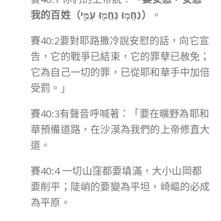
我的百姓（
נַחֲמ֥וּ נַחֲמ֖וּ עַמִּ֑י
）
。
賽40:2要對耶路撒冷說安慰的話，向它宣
告，它的戰爭已結束，它的罪孽已赦免；
它為自己一切的罪，已從耶和華手中加倍
受罰。」
賽40:3有聲音呼喊著：「要在曠野為耶和
華預備道路，在沙漠為我們的上帝修直大
道。
賽40:4 一切山窪都要填滿，大小山岡都
要削平；陡峭的要變為平坦，崎嶇的必成
為平原。