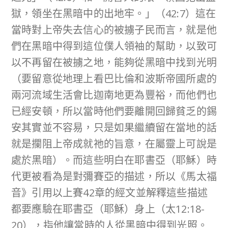
獄，領坐在黑暗中的出地牢。」（42:7）這在
當時對上帝失去信心的被擄子民而言，就是他
們在黑暗中得到這位僕人領袖的幫助，以致可
以不再留在被擄之地，能夠從黑暗中找到光明
（要留意從地理上看巴比倫和波斯帝國所處的
兩河流域生活會比迦南地更為豐裕，而他們也
已經安頓，所以當時他們要離開回歸貧乏的錫
安其實並不容易，只是如果繼續留在當地的話
就是攔阻上帝成就祂的旨意，在屬靈上可說是
處於黑暗）。而這些明白在耶書亞（耶穌）時
代更被看為是對彌賽亞的描述，所以《馬太福
音》引用以上賽42章的經文並解釋這些描述
都要應驗在耶書亞（耶穌）身上（太12:18-
20），指他讓當時的人從黑暗中得到光照。