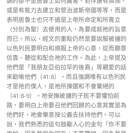
調的卻不是居魯士如何厲害、對俘虜有憐憫，
或是有能力去建立和管治波斯帝國等等，而是
表明居魯士也只不過是上帝所命定和所膏立
（分別為聖）去使用的人，為要成就祂的旨意
而已。所以，經文的重點仍然是要說服被擄的
以色列民要明白和順服上帝的心意，從而願意
信靠、聽從和配合祂的工作。為此，上帝提及
他們是「我朋友亞伯拉罕的後裔」等親愛的話
來勸喻他們（41:8），而且強調唯有以色列民
才是祂的僕人，是祂所揀選和不會棄絕的
（41:8-9）。祂安撫被擄的子民不要懼怕前
路，要明白上帝要召他們回歸的心意其實是為
他們好，祂會樂意按公義去扶持他們。可以
說，我們熟悉的這句鼓勵人心的金句「你不要