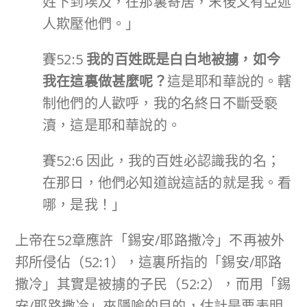
姓下到埃及，在那裏寄居，末後又有亞述
人欺壓他們。」
賽52:5
我的百姓既是白白地被擄，如今
我在這裏做甚麼呢？
這是耶和華說的。轄
制他們的人歡呼，我的名終日不斷受褻
瀆，這是耶和華說的。
賽52:6 因此，我的百姓必認識我的名；
在那日，他們必知道說這話的就是我。看
哪，是我！」
上帝在52章應許「錫安/耶路撒冷」不再被外
邦所侵佔（52:1），這裏所指的「錫安/耶路
撒冷」其實是被擄的子民（52:2），而用「錫
安/耶路撒冷」來隱喻的目的，估計是要表明