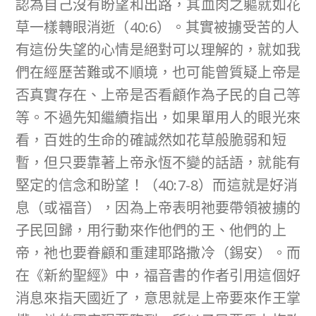
認為自己沒有盼望和出路，其血肉之軀就如花
草一樣轉眼消逝（40:6）。其實被擄受苦的人
有這份失望的心情是絕對可以理解的，就如我
們在經歷苦難或不順境，也可能曾質疑上帝是
否真實存在、上帝是否看顧作為子民的自己等
等。不過先知繼續指出，如果單用人的眼光來
看，百姓的生命的確誠然如花草般脆弱和短
暫，但只要靠著上帝永恆不變的話語，就能有
堅定的信念和盼望！（40:7-8）而這就是好消
息（或福音），因為上帝表明祂要帶領被擄的
子民回歸，用行動來作他們的王、他們的上
帝，祂也要眷顧和重建耶路撒冷（錫安）。而
在《新約聖經》中，福音書的作者引用這個好
消息來指天國近了，意思就是上帝要來作王掌