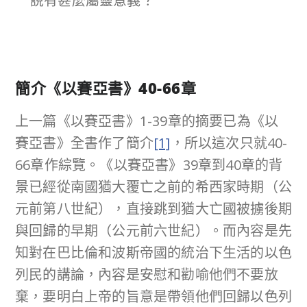
說有甚麼屬靈意義？
簡介
《以賽亞書》
40-66
章
上一篇《以賽亞書》1-39章的摘要已為《以
賽亞書》全書作了簡介
[1]
，所以這次只就40-
66章作綜覽。《以賽亞書》39章到40章的背
景已經從南國猶大覆亡之前的希西家時期（公
元前第八世紀），直接跳到猶大亡國被擄後期
與回歸的早期（公元前六世紀）。而內容是先
知對在巴比倫和波斯帝國的統治下生活的以色
列民的講論，內容是安慰和勸喻他們不要放
棄，要明白上帝的旨意是帶領他們回歸以色列