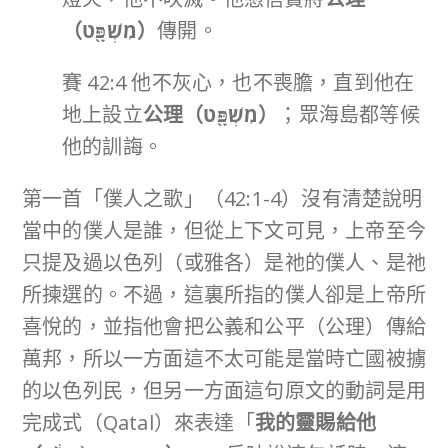
（
מִשְׁפָּ֖ט
）
傳開。
賽 42:4 他不灰心，也不喪膽，直到他在
地上設立
公理（
מִשְׁפָּ֖ט
）
；眾海島都等候
他的訓誨。
第一首「僕人之歌」（42:1-4）沒有清楚說明
當中的僕人是誰，但從上下文可見，上帝至今
只提及過以色列（或雅各）是祂的僕人、是祂
所揀選的。不過，這裏所指的僕人卻是上帝所
喜悅的，並指他會把公義和公平（公理）傳給
萬邦，所以一方面這不太可能是當時亡國被擄
的以色列民，但另一方面這句原文的動詞是用
完成式（Qatal）來表達「
我的靈賜給他