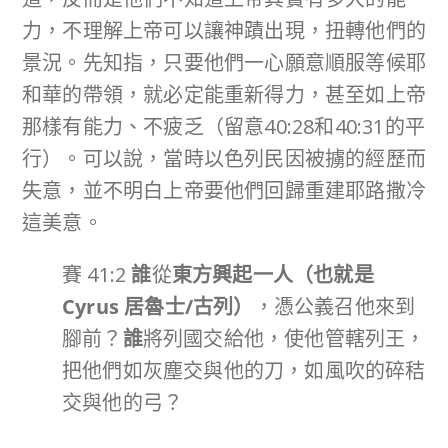
力，不理解上帝可以讓神蹟出現，扭轉他們的
景況。先知指，只要他們一心願意順服等候耶
和華的帶領，就必定能重新得力，甚至如上帝
那樣有能力、不疲乏（留意40:28和40:31的平
行）。可以說，當時以色列民因被擄的經歷而
失意，並不明白上帝要他們回歸重建耶路撒冷
這美意。
賽 41:2
誰
從
東方興起一人（也就是
Cyrus
居魯士
/
古列）
，憑公義召他來到
腳前？
誰
將列國交給他，使他管轄列王，
把他們如灰塵交與他的刀，如風吹的碎秸
交與他的弓？