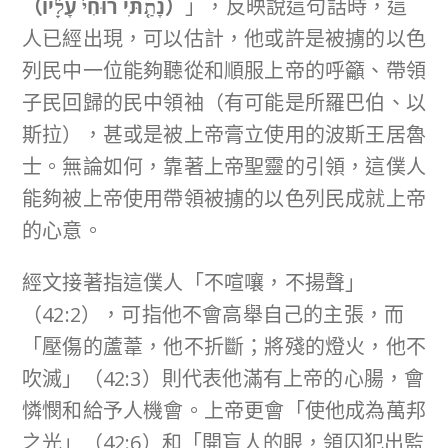
（
נָתַ֤תִּי רוּחִי֙ עָלָ֔יו
）
」，反映說這句話時，這
人已經出現，可以估計，他或許是被擄的以色
列民中一位能夠聽從和順服上帝的呼籲、帶領
子民回歸的民中領袖（有可能是所羅巴伯、以
斯拉），甚或是被上帝膏立使用的波斯王居魯
士。無論如何，靠著上帝聖靈的引領，這僕人
能夠被上帝使用帶領被擄的以色列民成就上帝
的心意。
經文接著指這僕人「不喧嚷，不揚聲」
（42:2），可指他不會高舉自己的主張，而
「壓傷的蘆葦，他不折斷；將殘的燈火，他不
吹滅」（42:3）則代表他滿有上帝的心腸，會
憐憫和給予人機會。上帝更會「使他成為萬邦
之光」（42:6）和「開盲人的眼，領囚犯出監