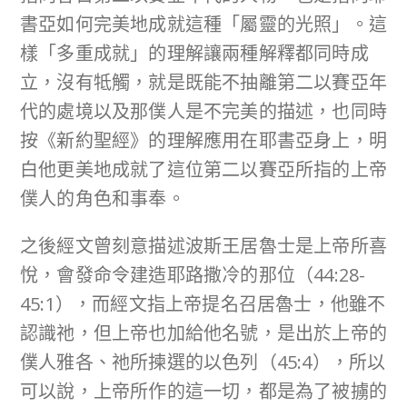
書亞如何完美地成就這種「屬靈的光照」。這
樣「多重成就」的理解讓兩種解釋都同時成
立，沒有牴觸，就是既能不抽離第二以賽亞年
代的處境以及那僕人是不完美的描述，也同時
按《新約聖經》的理解應用在耶書亞身上，明
白他更美地成就了這位第二以賽亞所指的上帝
僕人的角色和事奉。
之後經文曾刻意描述波斯王居魯士是上帝所喜
悅，會發命令建造耶路撒冷的那位（44:28-
45:1），而經文指上帝提名召居魯士，他雖不
認識祂，但上帝也加給他名號，是出於上帝的
僕人雅各、祂所揀選的以色列（45:4），所以
可以說，上帝所作的這一切，都是為了被擄的