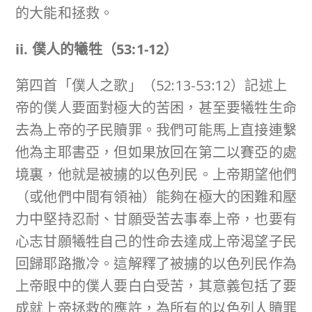
的大能和拯救。
ii. 僕人的犧牲（
53:1-12
）
第四首「僕人之歌」（52:13-53:12）記述上
帝的僕人要面對極大的苦困，甚至要犧牲生命
去為上帝的子民贖罪。我們可能馬上直接連繫
他為主耶書亞，但如果放回在第二以賽亞的處
境裏，他就是被擄的以色列民。上帝期望他們
（或他們中間有領袖）能夠在極大的困難和壓
力中堅持忍耐、甘願受苦去事奉上帝，也要有
心志甘願犧牲自己的性命去達成上帝渴望子民
回歸耶路撒冷。這解釋了被擄的以色列民作為
上帝眼中的僕人要白白受苦，其意義包括了要
成就上帝拯救的應許，為所有的以色列人贖罪