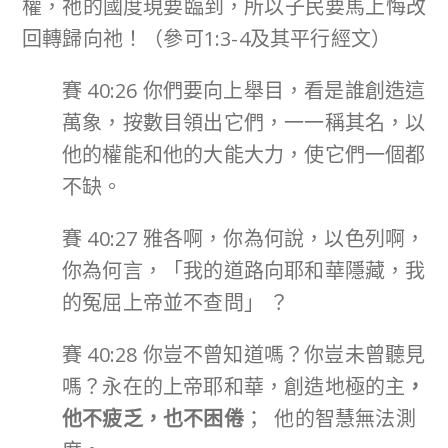
權，祂的國度現要臨到，所以子民要馬上悔改
回轉歸向祂！（參可1:3-4及其平行經文）
賽 40:26 你們要向上舉目，看是誰創造這
萬象，按數目領出它們，一一稱其名，以
他的權能和他的大能大力，使它們一個都
不缺。
賽 40:27 雅各啊，你為何說，以色列啊，
你為何言，「我的道路向耶和華隱藏，我
的冤屈上帝並不查問」 ？
賽 40:28 你豈不曾知道嗎？你豈未曾聽見
嗎？永在的上帝耶和華，創造地極的主
，
他不疲乏，也不困倦
； 他的智慧無法測