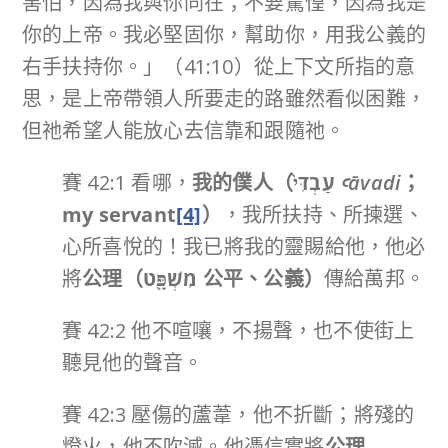
害怕，因為我與你同在；不要驚惶，因為我是
你的上帝。我必堅固你，幫助你，用我公義的
右手扶持你。」（41:10）從上下文所指的意
思，是上帝帶領人所要走的路雖然看似困難，
但祂希望人能放心去信靠和跟隨祂。
賽 42:1 看哪，
我的僕人（
עַבְדִּי֙
ꜥ
āvadi
；
my servant
[4]
）
，我所扶持、所揀選、
心所喜悅的！我已將我的靈賜給他，他必
將
公理（
מִשְׁפָּ֖ט
公平、公義）
傳給萬邦。
賽 42:2 他不喧嚷，不揚聲，也不使街上
聽見他的聲音。
賽 42:3 壓傷的蘆葦，他不折斷；將殘的
燈火，他不吹滅。他憑信實將
公理