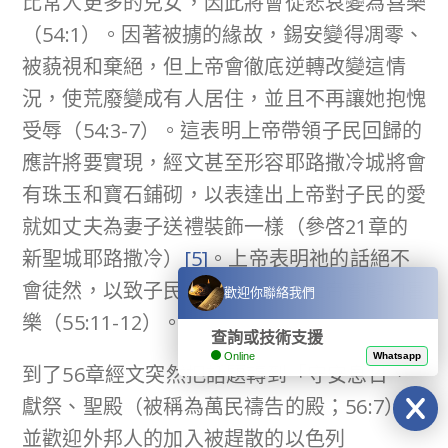
比常人更多的兒女，因此將會從悲哀變為喜樂
（54:1）。因著被擄的緣故，錫安變得凋零、
被藐視和棄絕，但上帝會徹底逆轉改變這情
況，使荒廢變成有人居住，並且不再讓她抱愧
受辱（54:3-7）。這表明上帝帶領子民回歸的
應許將要實現，經文甚至形容耶路撒冷城將會
有珠玉和寶石鋪砌，以表達出上帝對子民的愛
就如丈夫為妻子送禮裝飾一樣（參啓21章的
新聖城耶路撒冷）
[5]
。上帝表明祂的話絕不
會徒然，以致子民必定可以經歷上帝眷顧的喜
歡迎你聯絡我們
樂（55:11-12）。
查詢或技術支援
Online
Whatsapp
到了56章經文突然把話題轉到「守安息日、
獻祭、聖殿（被稱為萬民禱告的殿；56:7），
並歡迎外邦人的加入被趕散的以色列