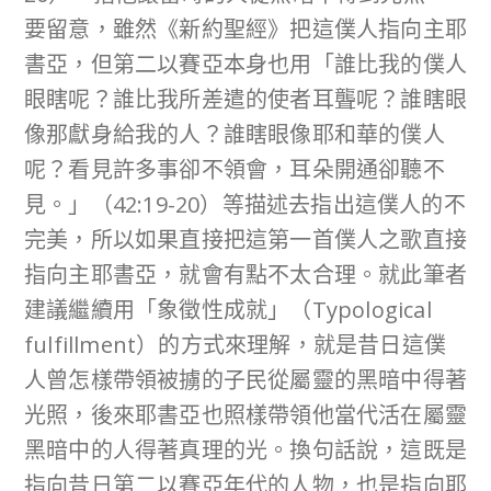
要留意，雖然《新約聖經》把這僕人指向主耶
書亞，但第二以賽亞本身也用「誰比我的僕人
眼瞎呢？誰比我所差遣的使者耳聾呢？誰瞎眼
像那獻身給我的人？誰瞎眼像耶和華的僕人
呢？看見許多事卻不領會，耳朵開通卻聽不
見。」（42:19-20）等描述去指出這僕人的不
完美，所以如果直接把這第一首僕人之歌直接
指向主耶書亞，就會有點不太合理。就此筆者
建議繼續用「象徵性成就」（Typological
fulfillment）的方式來理解，就是昔日這僕
人曾怎樣帶領被擄的子民從屬靈的黑暗中得著
光照，後來耶書亞也照樣帶領他當代活在屬靈
黑暗中的人得著真理的光。換句話說，這既是
指向昔日第二以賽亞年代的人物，也是指向耶