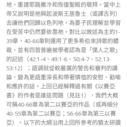
地，重建耶路撒冷和恢復聖殿的敬拜。當中上
帝又說明是祂興起波斯王居魯士（或譯古列）
去讓他們回歸以色列地，為要子民理解並學習
在受苦中仍然要依靠祂。對比以敘述為主的1-
39章，40-66章則運用了更多希伯來詩歌的體
裁，並有四首普遍被學者認為是「僕人之歌」
的記述（42:1-4、49:1-6、50:4-7、52:13-
53:12）；語調就從較嚴厲的警告和審判的講
論，變為更語重深長和帶著憐恤的安慰、勸喻
和應許的話。上回已經解釋過有關《以賽亞
書》的作者是誰這問題（見註1），我們大概
可稱40-66章為第二以賽亞的作品（或再細分
40-55章為第二以賽亞；56-66章為第三以賽
亞）。以下的大綱沿用上回所參考的猶太研讀