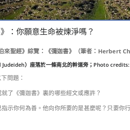
書》：你願意生命被煉淨嗎？
伯來聖經》綜覽：《彌迦書》（筆者：Herbert Ch
udeideh）座落於一條南北的幹道旁；Photo credits
以下問題：
或成就了《彌迦書》裏的哪些經文或應許？
華已指示你何為善。他向你所要的是甚麼呢？只要你