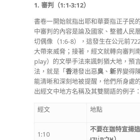
1. 審判（
1:1-3:12
）
書卷一開始就指出耶和華要指正子民的不
中審判的內容是論及國家、整體人民
切偶像（1:6-8），這發生在公元前
大帶來威脅；接著，經文就轉向審判南國猶大
play）的文學手法來諷刺猶大地，
法，就是「
香
港發出惡
臭
、
新
界變得
能清晰和深刻地被提醒，他們所身處
出經文中地方名稱及其雙關語的例子
經文
地點
不要在迦特宣揚
1:10
אַל־תַּגִּ֔ידוּ
）