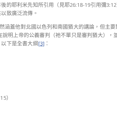
的耶利米先知所引用（見耶26:18-19引用彌3:
來以致廣泛流傳。
雖然涵蓋他對北國以色列和南國猶大的講論，但主要
看為在說明上帝的公義審判（祂不單只是審判猶大）
。以下是全書大綱
[3]
：
15）