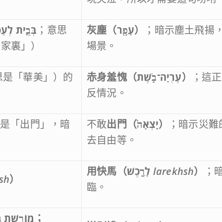
בְּבֵ֣ית לְעַפ
；意思
灰塵（
עָפָ֖ר
）
；暗示塵土飛揚
的家裏」）
場景。
思是「華美」）的
赤身羞愧（
עֶרְיָה־בֹ֑שֶׁת
）
；這正
反情況。
思是「出門」，暗
不敢
出門（
יָֽצְאָה֙
）
；暗示災難
民
去自由等。
用快馬（
לָרֶ֖כֶשׁ
larekhsh
）
；
sh
）
臨。
מוֹרֶ֣שֶׁת גּ
；