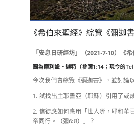
《希伯來聖經》綜覽《彌迦
「安息日研經坊」（
2021-7-10
）《希
圖為摩利設‧迦特（參彌1:14；現今的Tell J
今次我們會綜覽《彌迦書》，並討論
1. 試找出主耶書亞（耶穌）引用了
2. 信徒應如何應用「世人哪，耶和
帝同行。（彌6:8）」？