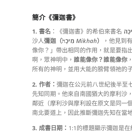
簡介《彌迦
書
》
1. 書名
：《彌迦書》的希伯來書名
כָה
沙人
彌迦（
מִיכָה֙
Mikhah
）
，他見到有
像你？」帶出相同的作用，就是要指
啊，眾神明中，
誰能像你？誰能像你
所有的神明，並用大能的膀臂領祂的
2. 作者：
彌迦在公元前八世紀後半至七
先知同期。他來自南國猶大的摩利沙，
鄰近（摩利沙與摩利設在原文是同一
南北要道上，因此推斷彌迦先知在當
3. 成書日期：
1:1的標題顯示彌迦是在約