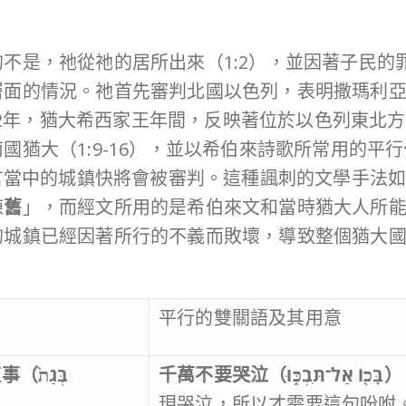
是，祂從祂的居所出來（1:2），並因著子民的罪惡
層面的情況。祂首先審判北國以色列，表明撒瑪利
722年，猶大希西家王年間，反映著位於以色列東
（1:9-16），並以希伯來詩歌所常用的平行句（pa
預言當中的城鎮快將會被審判。這種諷刺的文學手法
陳
舊
」，而經文所用的是希伯來文和當時猶大人所
的城鎮已經因著所行的不義而敗壞，導致整個猶大
：
平行的雙關語及其用意
這事（
בְּגַת֙
千萬不要哭泣（
בָּכ֖וֹ אַל־תִּבְכּ֑וּ
）
現哭泣，所以才需要這句吩咐