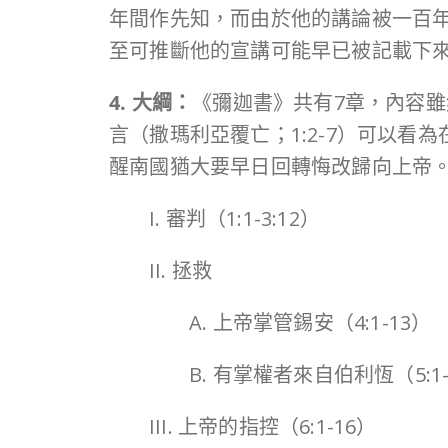
年間作先知，而由於他的講論被一百年後
至可推斷他的宣講可能早已被記載下
4. 大綱：
《彌迦書》共有7章，內容
言（撒瑪利亞覆亡；1:2-7）可以
醒南國猶大要早日回轉悔改歸向上帝
I. 審判（1:1-3:12）
II. 拯救
A. 上帝掌管錫安（4:1-13）
B. 有掌權者來自伯利恆（5:1-
III. 上帝的指控（6:1-16）