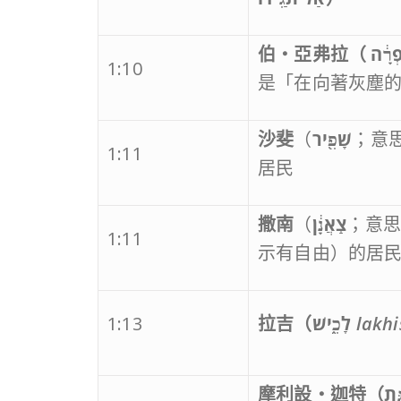
伯‧亞弗拉（
ְרָ֔ה
1:10
是「在向著灰塵
沙斐
（
שָׁפִ֖יר
；意
1:11
居民
撒南
（
צַֽאֲנָ֔ן
；意
1:11
示有自由）的居
1:13
拉吉（
לָכִ֑ישׁ
lakhi
摩利設‧迦特（
ַ֑ת