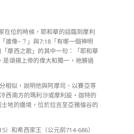
西家在位的時候，耶和華的話臨到摩利
誰像~？」與7:18「有哪一個神明
自「摩西之歌」的其中一句：「耶和華
），是頌揚上帝的偉大和獨一，祂勝過
十分相似，說明他與阿摩司、以賽亞等
撒冷西南方的瑪利沙或摩利設‧迦特的
利士地的邊境，位於拉吉至亞雅倫谷的
。
15）和希西家王（公元前714-686）