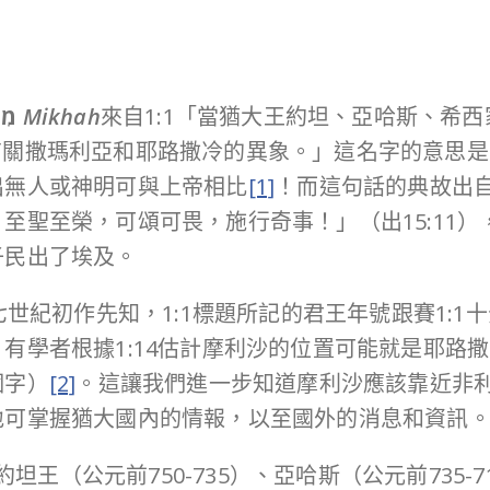
מִי
Mikhah
來自1:1「當猶大王約坦、亞哈斯、希
關撒瑪利亞和耶路撒冷的異象。」這名字的意思是「
出無人或神明可與上帝相比
[1]
！而這句話的典故出
，至聖至榮，可頌可畏，施行奇事！」（出15:11
子民出了埃及。
世紀初作先知，1:1標題所記的君王年號跟賽1:1
有學者根據1:14估計摩利沙的位置可能就是耶路
個字）
[2]
。這讓我們進一步知道摩利沙應該靠近非
地可掌握猶大國內的情報，以至國外的消息和資訊
坦王（公元前750-735）、亞哈斯（公元前735-7