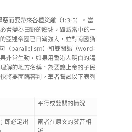
而要帶來各種災難（1:3-5）。當
亞必會變為田野的廢墟，毀滅當中的一
北方的亞述帝國已日漸強大，並對南國猶
rallelism）和雙關語（word-
如果非常生動，如果用香港人明白的講
能理解的地方名稱，為要讓上帝的子民
國快將要面臨審判。筆者嘗試以下表列
平行或雙關的情況
；即必定出
兩者在原文的發音相
。
近