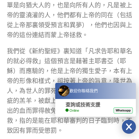
單是向猶大人的，也是向所有人的，凡是被上
帝的靈澆灌的人，他們都有上帝的同在（包括
從上帝那裏領受預言和異夢），他們也因與上
帝的這份連結而蒙上帝拯救。
我們從《新約聖經》裏知道「凡求告耶和華名
的就必得救」這個預言是藉著主耶書亞（耶
穌）而應驗的，他是上帝的獨生愛子，本有上
帝的形像和樣式，卻按著上帝的旨意，降世為
人，為世人的罪死在十字架上，如同一隻無瑕
歡迎你聯絡我們
疵的羔羊，被獻上成為贖罪祭。我們因他所流
查詢或技術支援
出的血而罪得赦免，凡是相信他的都可以得拯
Online
Whatsapp
救，指的是能在耶和華審判的日子臨到時，不
致因有罪而受懲罰。