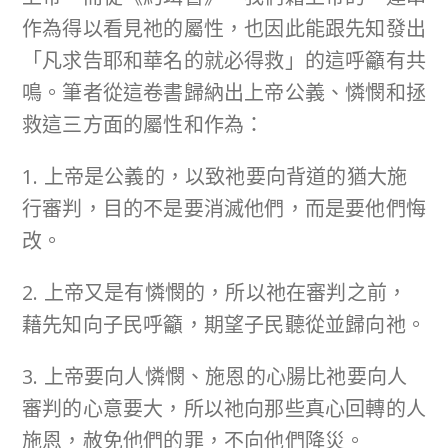
作為得以看見祂的屬性，也因此能跟先知發出
「凡求告耶和華名的就必得救」的這呼籲有共
鳴。筆者從這卷書歸納出上帝公義、憐憫和拯
救這三方面的屬性和作為：
1. 上帝是公義的，以致祂要向背道的猶大施
行審判，目的不是要消滅他們，而是要他們悔
改。
2. 上帝又是有憐憫的，所以祂在審判之前，
藉先知向子民呼籲，期望子民聽從並歸向祂。
3. 上帝要向人憐憫、施恩的心腸比祂要向人
審判的心意要大，所以祂向那些真心回轉的人
施恩，赦免他們的罪，不向他們降災。