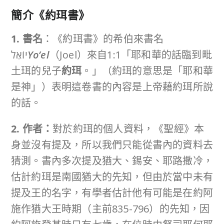
簡介
《約珥書》
1. 書名
：《約珥書》的希伯來書名
יוֹאֵל
Yo’el
（Joel）來自1:1「耶和華的話臨到毗
土珥的兒子
約珥
。」（約珥的意思是「耶和華
是神」）表明這卷書的內容是上帝藉約珥所說
的話。
2. 作者：
對於約珥的個人資料，《聖經》本
身並沒有提及，所以我們只能從書內的資料去
猜測。書內多次提及猶大、錫安、耶路撒冷，
估計約珥是南國猶大的先知，但由於當中未有
提及王的名字，有學者估計他有可能是在約阿
施作猶大王時期（主前835-796）的先知，因