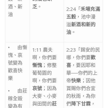
酒、新
乏
。
2:24「
禾場充滿
油
五穀
，池中漫
溢
新酒和新的
油
。
• 由慚
1:11 農夫
2:23「錫安的民
愧、哀
啊，你們要
哪，你們要
歡
號變為
慚愧
；修整
喜
，要因耶和
歡喜快
葡萄園的
華──你們的上
樂
啊，你們要
帝
快樂
；因他
哀號
；因為
賞賜你們合宜
• 由莊
大麥、小麥
的秋雨，為你
稼全毀
與田間的
莊
們
降下甘霖
，
變為有