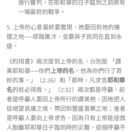
施行審判，在耶和華的日子臨到之前將有
一場最終的戰爭。
5. 上帝的心意最終要實現，祂要回到祂的揀
選之地──耶路撒冷，並要與子民同在直到永
遠。
《約珥書》兩次提到上帝的名，分別是 「讚
美耶和華──你們
上帝的名
，他為你們行了奇
妙的事。」（2:26）和「那時，凡求告
耶和華
名
的就必得救。」（2:32）兩次都是呼籲，前
者是呼籲人要因上帝所行的讚美祂，因祂把人
從絕望哀痛之境，帶回到豐盛喜樂之地；後者
是呼籲人要向上帝求告，因為只有上帝能拯救
人脫離耶和華日子臨到時的災難。這個呼籲不