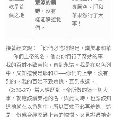
荒涼的曠
乾旱荒
臭騰空。耶和
野
，沒有一
蕪之地
華果然行了大
樣能躲避牠
事！
們。
接著經文說：「你們必吃得飽足，讚美耶和華
──你們上帝的名，他為你們行了奇妙的事。
我的百姓不致羞愧，直到永遠。我是在以色列
中，又知道我是耶和華──你們的上帝，沒有
別的。我的百姓不致羞愧，直到永遠。」
（2:26-27）當人經歷到上帝所做的這一切大
事，就應該讚美祂的名，與此同時，也應該知
道祂就在以色列中，所以百姓不必再羞愧。這
是一份親身經歷過上帝的憐憫、又見證過祂奇