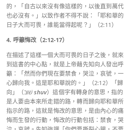
的，「自古以來沒有像這樣的，以後直到萬代
也必沒有。」以致作者不得不說：「耶和華的
日子大而可畏，誰能當得起呢？」（2:11）
4. 呼籲悔改（
2:12-17
）
在描述了這樣一個大而可畏的日子之後，就來
到這書的中心點，就是上帝藉先知向人發出呼
籲：「然而你們現在要禁食，哭泣，哀號，一
心歸向我。這是耶和華說的。」（2:12）「歸
向」（שׁוּב
shuv
）這個字有轉身的意思，指的
是人要由本來所走錯的路，轉而歸向耶和華所
指示的路，這就是悔改的意思，是由內心的痛
悔而生發的行動，悔改的行動包括：禁食，哭
泣，哀號。先知強調「你們要撕裂心腸，不要