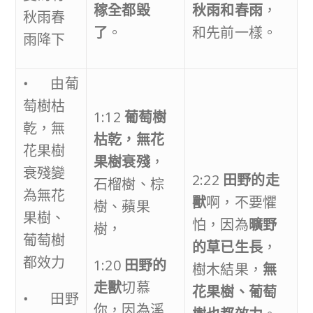
稼全都毀
秋雨和春雨
，
秋雨春
了
。
和先前一樣。
雨降下
• 由葡
萄樹枯
1:12
葡萄樹
乾，無
枯乾，無花
花果樹
果樹衰殘
，
衰殘變
2:22
田野的走
石榴樹、棕
為無花
獸
啊，不要懼
樹、蘋果
果樹、
怕，因為
曠野
樹，
葡萄樹
的草已生長
，
都效力
1:20
田野的
樹木結果，
無
走獸
切慕
花果樹、葡萄
• 田野
你，因為溪