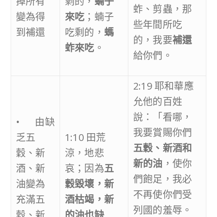
掉所有
剩的，
蝻子
蚱、剪蟲，那
變為得
來吃
；蝻子
些年間所吃
到補還
吃剩的，
螞
的，我要
補還
蚱來吃
。
給你們。
2:19 耶和華應
允他的百姓
說：「看哪，
• 由缺
我要賞賜你們
乏五
1:10 田荒
五穀、新酒和
穀、新
涼，地悲
新的油
，使你
酒、新
哀；因為
五
們飽足，我必
油變為
穀毀壞，新
不再使你們受
充滿五
酒枯竭，新
列國的羞辱。
穀、新
的油也缺