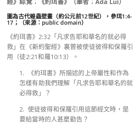
經》綜覽：《約珥書》（筆者：Ada Lui）
圖為古代蝗蟲壁畫（約公元前12世紀），參珥1:4-
17；（來源：public domain）
《約珥書》2:32「凡求告耶和華名的就必得
救」在《新約聖經》裏曾被使徒彼得和保羅引
用（徒2:21和羅10:13）。
1. 《約珥書》所描述的上帝屬性和作為
怎樣有助我們理解「凡求告耶和華名的就
必得救」？
2. 使徒彼得和保羅引用這節經文時，是
要給當時的人甚麼勸告？