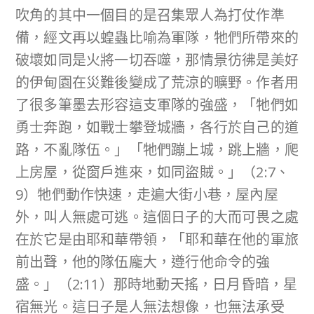
吹角的其中一個目的是召集眾人為打仗作準
備，經文再以蝗蟲比喻為軍隊，牠們所帶來的
破壞如同是火將一切吞噬，那情景彷彿是美好
的伊甸園在災難後變成了荒涼的曠野。作者用
了很多筆墨去形容這支軍隊的強盛，「牠們如
勇士奔跑，如戰士攀登城牆，各行於自己的道
路，不亂隊伍。」「牠們蹦上城，跳上牆，爬
上房屋，從窗戶進來，如同盜賊。」（2:7、
9）牠們動作快速，走遍大街小巷，屋內屋
外，叫人無處可逃。這個日子的大而可畏之處
在於它是由耶和華帶領，「耶和華在他的軍旅
前出聲，他的隊伍龐大，遵行他命令的強
盛。」（2:11）那時地動天搖，日月昏暗，星
宿無光。這日子是人無法想像，也無法承受