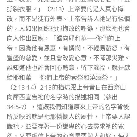
撕裂衣服。」（2:13）上帝要的是人真心悔
改，而不是徒有外表。上帝告訴人祂是有憐憫
的，人如果回應祂那悔改的呼籲，那麼祂也會
向人作出回應，「歸向耶和華──你們的上
帝，因為他有恩惠，有憐憫，不輕易發怒，有
豐盛的慈愛，並且會改變心意，不降那災難。
誰知道他也許會回心轉意，留下餘福，就是獻
給耶和華──你們上帝的素祭和澆酒祭。」
（2:13-14）2:13的描述跟上帝昔日在西奈山
向摩西宣告祂的名字時的描述相同（參出
34:5-7），這讓我們知道原來上帝的名字背後
所反映的就是祂那憐憫人的屬性，上帝要人認
識祂，並要存著一份謙卑的心去尋求祂的寬
恕，又要相信上帝的心意是要與人和好，使人