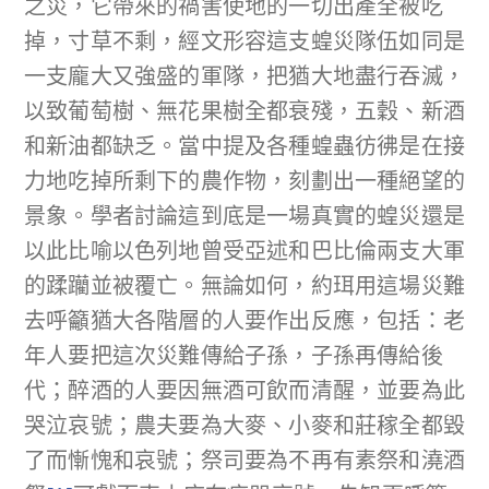
之災，它帶來的禍害使地的一切出產全被吃
掉，寸草不剩，經文形容這支蝗災隊伍如同是
一支龐大又強盛的軍隊，把猶大地盡行吞滅，
以致葡萄樹、無花果樹全都衰殘，五穀、新酒
和新油都缺乏。當中提及各種蝗蟲彷彿是在接
力地吃掉所剩下的農作物，刻劃出一種絕望的
景象。學者討論這到底是一場真實的蝗災還是
以此比喻以色列地曾受亞述和巴比倫兩支大軍
的蹂躪並被覆亡。無論如何，約珥用這場災難
去呼籲猶大各階層的人要作出反應，包括：老
年人要把這次災難傳給子孫，子孫再傳給後
代；醉酒的人要因無酒可飲而清醒，並要為此
哭泣哀號；農夫要為大麥、小麥和莊稼全都毀
了而慚愧和哀號；祭司要為不再有素祭和澆酒