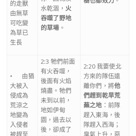
樹也都效力
。
的走獸
水乾涸，
火
由無草
吞噬了野地
可吃變
的草場
。
為草已
生長
2:3 牠們前面
2:20 我要使北
有火吞噬，
• 由猶
方來的隊伍遠
後面有火焰
大被入
離你們，將
他
燒盡。牠們
侵成為
們趕到乾旱荒
未到以前，
荒涼之
蕪之地
：前隊
地如伊甸
地變為
趕入東海，後
園，過去以
入侵者
隊趕入西海；
後，卻成了
被趕至
臭氣上升，惡