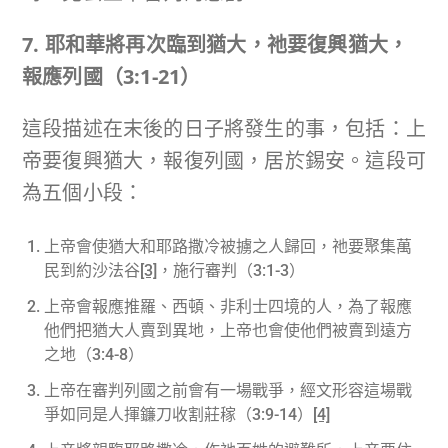
7.
耶和華將再次臨到猶大，祂要復興猶大，
報應列國（
3:1-21
）
這段描述在末後的日子將發生的事，包括：上
帝要復興猶大，報復列國，居於錫安。這段可
為五個小段：
上帝會使猶大和耶路撒冷被擄之人歸回，祂要聚集萬
民到約沙法谷
[3]
，施行審判（3:1-3）
上帝會報應推羅、西頓、非利士四境的人，為了報應
他們把猶大人賣到異地，上帝也會使他們被賣到遠方
之地（3:4-8）
上帝在審判列國之前會有一場戰爭，經文形容這場戰
爭如同是人揮鐮刀收割莊稼（3:9-14）
[4]