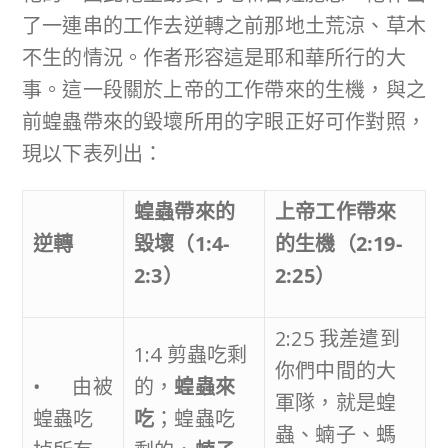
了一連串的工作去逆轉之前那地土荒涼、草木
不生的情況。作者形容這是耶和華所行的大
事。這一段關於上帝的工作帶來的生機，與之
前蝗蟲帶來的毀壞所用的字眼正好可作對照，
現以下表列出：
蝗蟲帶來的
上帝工作帶來
逆轉
毀壞
（
1:4-
的生機
（
2:19-
2:3
）
2:25
）
2:25 我差遣到
1:4 剪蟲吃剩
你們中間的大
• 由被
的，
蝗蟲來
軍隊，就是蝗
蝗蟲吃
吃
；蝗蟲吃
蟲、蝻子、螞