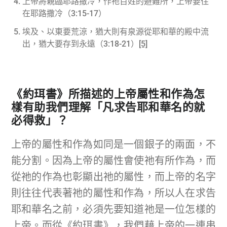
上帝將親臨耶路撒冷，作祂百姓的避難所，上帝要住
在耶路撒冷（3:15-17）
埃及、以東要荒涼，猶大則有泉源從耶和華的殿中流
出，猶大要存到永遠（3:18-21）
[5]
《約珥書》所描述的上帝屬性和作為怎
樣有助我們理解「凡求告耶和華名的就
必得救」？
上帝的屬性和作為如同是一個銀子的兩面，不
能分割。因為上帝的屬性會使祂有所作為，而
從祂的作為也彰顯出祂的屬性，而上帝的名字
則往往代表著祂的屬性和作為，所以人在求告
耶和華名之前，必須先要知道祂是一位怎樣的
上帝。而從《約珥書》，我們藉上帝的一連串