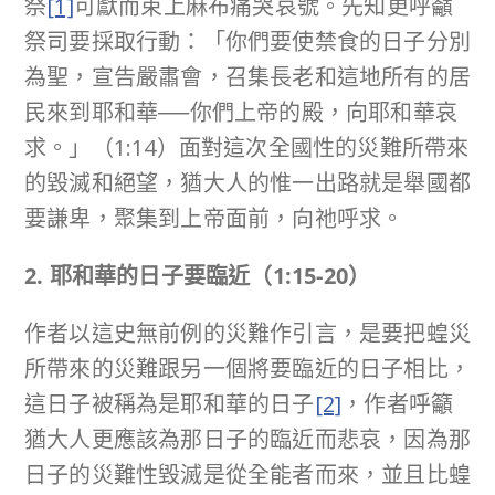
祭
[1]
可獻而束上麻布痛哭哀號。先知更呼籲
祭司要採取行動：「你們要使禁食的日子分別
為聖，宣告嚴肅會，召集長老和這地所有的居
民來到耶和華──你們上帝的殿，向耶和華哀
求。」（1:14）面對這次全國性的災難所帶來
的毀滅和絕望，猶大人的惟一出路就是舉國都
要謙卑，聚集到上帝面前，向祂呼求。
2. 耶和華的日子要臨近（
1:15-20
）
作者以這史無前例的災難作引言，是要把蝗災
所帶來的災難跟另一個將要臨近的日子相比，
這日子被稱為是耶和華的日子
[2]
，作者呼籲
猶大人更應該為那日子的臨近而悲哀，因為那
日子的災難性毀滅是從全能者而來，並且比蝗