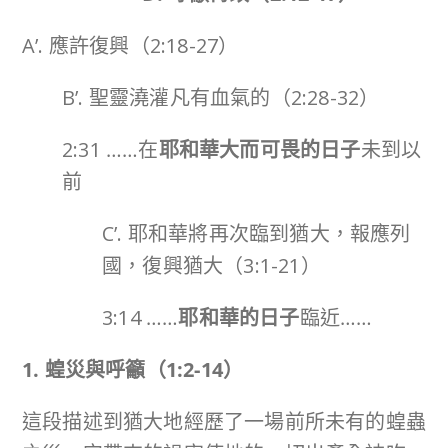
A’. 應許復興（2:18-27）
B’. 聖靈澆灌凡有血氣的（2:28-32）
2:31 ……在
耶和華大而可畏的日子
未到以
前
C’. 耶和華將再次臨到猶大，報應列
國，復興猶大（3:1-21）
3:14 ……
耶和華的日子
臨近……
1. 蝗災與呼籲（
1:2-14
）
這段描述到猶大地經歷了一場前所未有的蝗蟲