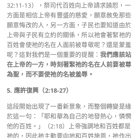
32:11-13），祭司代百姓向上帝請求饒恕，一
方面是相信上帝有豐盛的慈愛，願意赦免那些
願意悔改的人，另一方面，子民也要知道由於
上帝與子民有立約的關係，所以祂會著緊祂的
百姓會使祂的名在人面前被尊敬呢？還是蒙羞
呢？這對我們是一個重要的提醒：
我們應該站
在上帝的一方，時刻著緊祂的名在人前要被尊
為聖，而不要使祂的名被羞辱。
5. 應許復興（
2:18-27
）
這段開始出現了一番新景象，而整個轉變是緣
於這一句：「耶和華為自己的地發熱心，憐憫
他的百姓。」（2:18）上帝強調地和百姓都是
祂的，因此祂主動要向地和百姓施恩，祂作出