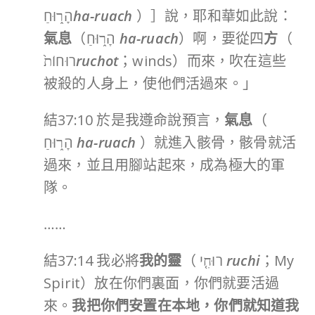
הָר֑וּחַ
ha-ruach
）］說，耶和華如此說：
氣息
（הָר֑וּחַ
ha-ruach
）啊，要從四
方
（
רוּחוֹת֙
ruchot
；winds）而來，吹在這些
被殺的人身上，使他們活過來。」
結37:10 於是我遵命說預言，
氣息
（
הָר֑וּחַ
ha-ruach
）就進入骸骨，骸骨就活
過來，並且用腳站起來，成為極大的軍
隊。
……
結37:14 我必將
我的靈
（ רוּחִ֤י
ruchi
；My
Spirit）放在你們裏面，你們就要活過
來。
我把你們安置在本地，你們就知道我