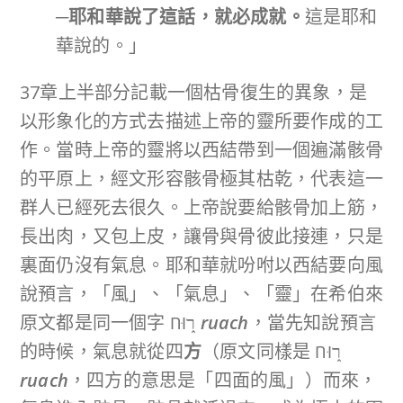
─耶和華說了這話，就必成就。
這是耶和
華說的。」
37章上半部分記載一個枯骨復生的異象，是
以形象化的方式去描述上帝的靈所要作成的工
作。當時上帝的靈將以西結帶到一個遍滿骸骨
的平原上，經文形容骸骨極其枯乾，代表這一
群人已經死去很久。上帝說要給骸骨加上筋，
長出肉，又包上皮，讓骨與骨彼此接連，只是
裏面仍沒有氣息。耶和華就吩咐以西結要向風
說預言，「風」、「氣息」、「靈」在希伯來
原文都是同一個字 ר֑וּח
ruach
，當先知說預言
的時候，氣息就從四
方
（原文同樣是 ר֑וּח
ruach
，四方的意思是「四面的風」）而來，