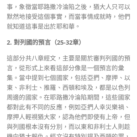
事，象徵當耶路撒冷淪陷之後，猶大人只可以
默然地接受這個事實，而當事情成就時，他們
就知道這事是出於耶和華。
2. 對列國的預言（
25-32
章）
這部分共八章經文，主要是關於審判列國的預
言，從形式上來看這部分像是一個預言的彙
集。當中提到七個國家，包括亞捫、摩押、以
東、非利士、推羅、西頓和埃及，都是以色列
周邊的國家。在耶路撒冷淪陷期間，這些國家
都對此有不同的反應，例如亞捫人幸災樂禍、
摩押人輕視猶大家，認為他們即使有上帝，但
與列國根本沒有分別，而以東和非利士人則趁
機向猶大報仇。經文沒有特別提及西頓的罪，