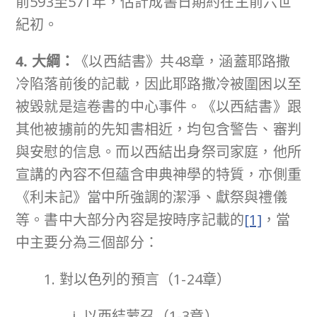
前593至571年，估計成書日期約在主前六世
紀初。
4. 大綱：
《以西結書》共48章，涵蓋耶路撒
冷陷落前後的記載，因此耶路撒冷被圍困以至
被毀就是這卷書的中心事件。《以西結書》跟
其他被擄前的先知書相近，均包含警告、審判
與安慰的信息。而以西結出身祭司家庭，他所
宣講的內容不但蘊含申典神學的特質，亦側重
《利未記》當中所強調的潔淨、獻祭與禮儀
等。書中大部分內容是按時序記載的
[1]
，當
中主要分為三個部分：
1. 對以色列的預言（1-24章）
i. 以西結蒙召（1-3章）