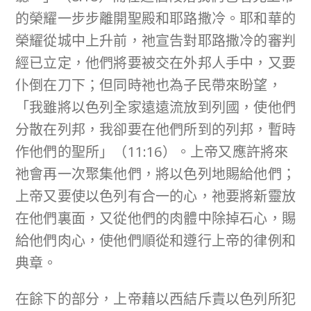
的榮耀一步步離開聖殿和耶路撒冷。耶和華的
榮耀從城中上升前，祂宣告對耶路撒冷的審判
經已立定，他們將要被交在外邦人手中，又要
仆倒在刀下；但同時祂也為子民帶來盼望，
「我雖將以色列全家遠遠流放到列國，使他們
分散在列邦，我卻要在他們所到的列邦，暫時
作他們的聖所」（11:16）。上帝又應許將來
祂會再一次聚集他們，將以色列地賜給他們；
上帝又要使以色列有合一的心，祂要將新靈放
在他們裏面，又從他們的肉體中除掉石心，賜
給他們肉心，使他們順從和遵行上帝的律例和
典章。
在餘下的部分，上帝藉以西結斥責以色列所犯