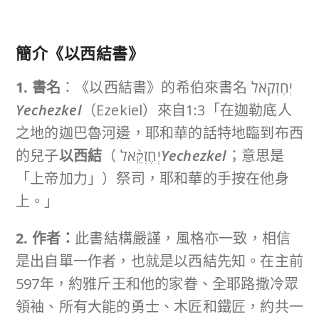
簡介《
以西結書
》
1. 書名
：《以西結書》的希伯來書名 יְחֶזְקֵאל
Yechezkel
（Ezekiel）來自1:3「在迦勒底人
之地的迦巴魯河邊，耶和華的話特地臨到布西
的兒子
以西結
（ יְחֶזְקֵ֨אל
Yechezkel
；意思是
「上帝加力」）祭司，耶和華的手按在他身
上。」
2. 作者：
此書結構嚴謹，風格亦一致，相信
是出自單一作者，也就是以西結先知。在主前
597年，約雅斤王和他的家眷、全耶路撒冷眾
領袖、所有大能的勇士、木匠和鐵匠，約共一