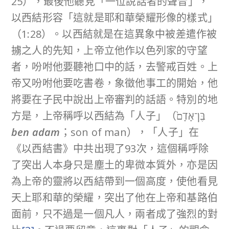
25），最後他聽見「一位說話者的聲音」，
以西結形容「這就是耶和華榮耀形像的樣式」
（1:28）。以西結就是在這異象中被差遣作被
擄之人的先知，上帝立他作以色列家的守望
者，吩咐他要聽祂口中的話，去警戒百姓。上
帝又吩咐他要吃書卷，象徵他事工的開始，他
將要在子民中說出上帝審判的話語。特別的地
方是，上帝稱呼以西結為「人子」（בֶּן־אָדָם֙
ben adam
；son of man），「人子」在
《以西結書》中共出現了93次，這個稱呼除
了突出人本身只是塵土的卑微本質外，亦是因
為上帝的靈將以西結帶到一個高度，使他看見
天上耶和華的榮耀，突出了他在上帝和基路伯
面前，只不過是一個凡人，兩者成了強烈的對