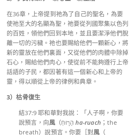
在36章，上帝提到祂為了自己的聖名，為要
使祂至大的名顯為聖，祂要從列國聚集以色列
的百姓，領他們回到本地，並且要潔淨他們脫
離一切的污穢。祂也要賜給他們一顆新心，將
新的靈放在他們裏面，又從他們的肉體中除掉
石心，賜給他們肉心，使從前不能夠遵行上帝
話語的子民，都因著有這一個新心和上帝的
靈，得以順從上帝的律例和典章。
3
）枯骨復生
結37:9 耶和華對我說：「人子啊，你要
說預言，向
風
（הָר֑וּחַ
ha-ruach
；the
breath）說預言。你要［對
風
（