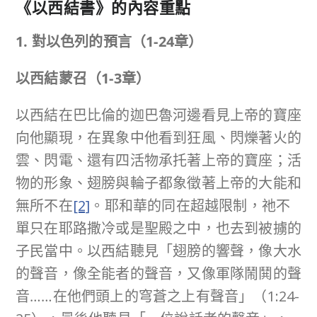
《
以西結書
》的內容重點
1. 對以色列的預言（
1-24
章）
以西結蒙召（
1-3
章）
以西結在巴比倫的迦巴魯河邊看見上帝的寶座
向他顯現，在異象中他看到狂風、閃爍著火的
雲、閃電、還有四活物承托著上帝的寶座；活
物的形象、翅膀與輪子都象徵著上帝的大能和
無所不在
[2]
。耶和華的同在超越限制，祂不
單只在耶路撒冷或是聖殿之中，也去到被擄的
子民當中。以西結聽見「翅膀的響聲，像大水
的聲音，像全能者的聲音，又像軍隊鬧鬨的聲
音……在他們頭上的穹蒼之上有聲音」（1:24-