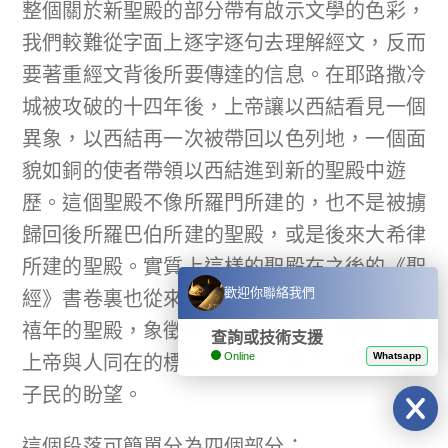
整個關於新聖殿的部分帶有啟示文學的色彩，
我們較難從字面上逐字逐句去理解經文，反而
要著重經文背後所要傳達的信息。在耶路撒冷
城被攻破的十四年後，上帝讓以西結看見一個
異象，以西結再一次被帶回以色列地，一個面
貌如銅的使者帶領以西結進到新的聖殿中遊
歷。這個聖殿不像所羅門所建的，也不是被擄
歸回後所羅巴伯所建的聖殿，或是後來大希律
所建的聖殿。實質上這樣的聖殿在之後的《聖
經》書卷裏也從來沒有被建造過，它或許是千
歡迎你聯絡我們
禧年的聖殿，象徵著一個理想聖殿的模樣，是
查詢或技術支援
上帝與人同在的標記和藍圖，表示上帝給予祂
Online
Whatsapp
子民的盼望。
這個段落可簡單分為四個部分：