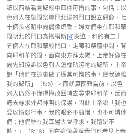
讓以西結看見聖殿中四件可憎的事，包括：以
色列人在聖殿祭壇門北邊的門口設立偶像、七
十個長老暗中向偶像燒香、婦女們坐在耶和華
殿朝北的門口為搭模斯
[4]
哭泣、和約有二十
五個人在耶和華殿門口、走廊和祭壇中間，背
向耶和華的殿，面向東方拜太陽。上帝好像在
向先知控訴以色列人怎樣玷污祂的聖所，上帝
說「他們在這裏做了極其可憎的事，使我遠離
我的聖所」（8:6）。而就算國難當前，以色
列人仍然不懂得悔改回轉去尋求耶和華，反而
轉去尋求外邦神明的保護，因此上帝說「我也
要以憤怒行事。我的眼必不顧惜，也不可憐他
們；他們雖在我耳邊大聲呼求，我還是不
聽。」（8:18）而在這個段落我們也看見上帝