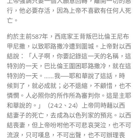
上帝強調只要一個人願意回轉，離開一切的惡
行，他必要存活，因為上帝不喜歡有任何人死
亡。
約於主前587年，西底家王背叛巴比倫王尼布
甲尼撒，以致耶路撒冷遭到圍城。上帝對以西
結說：「人子啊，你要記錄這一天的名稱，這
特別的一天，巴比倫王圍困耶路撒冷，就在這
特別的一天。……我──耶和華說了這話，時
候到了，就必成就；必不退縮，不顧惜，也不
憐憫。人必照你的所作所為審判你。這是主耶
和華說的。」（24:2、24）上帝同時藉以西
結妻子的死亡，去成為以色列家的預兆。以西
結喪妻，但上帝吩咐他不可悲哀哭泣，也不可
流淚，只可嘆息，不可出聲，也不可辦理喪