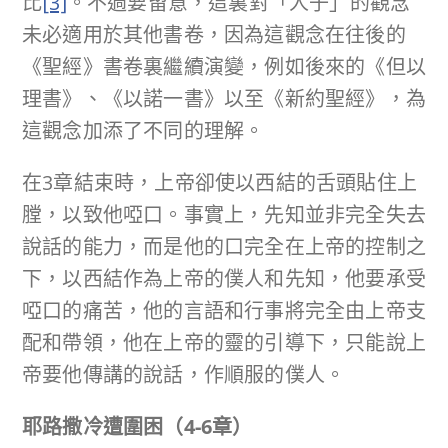
比
[3]
。不過要留意，這裏對「人子」的觀念
未必適用於其他書卷，因為這觀念在往後的
《聖經》書卷裏繼續演變，例如後來的《但以
理書》、《以諾一書》以至《新約聖經》，為
這觀念加添了不同的理解。
在3章結束時，上帝卻使以西結的舌頭貼住上
膛，以致他啞口。事實上，先知並非完全失去
說話的能力，而是他的口完全在上帝的控制之
下，以西結作為上帝的僕人和先知，他要承受
啞口的痛苦，他的言語和行事將完全由上帝支
配和帶領，他在上帝的靈的引導下，只能說上
帝要他傳講的說話，作順服的僕人。
耶路撒冷遭圍困（
4-6
章）