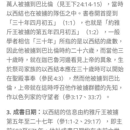
萬人被擄到巴比倫（見王下24:14-15），當時
以西結也在被擄的隊伍之中。書卷開首提到
「三十年四月初五」（1:1），也就是「約雅
斤王被擄的第五年四月初五」（1:2），一般
學者相信「三十年」所指的是以西結的歲數，
因此他被擄到巴比倫時約二十六歲，而當他三
十歲時，就在迦巴魯河邊看見上帝的異象，生
於祭司家族的以西結本應在三十歲時可以開始
在聖殿事奉（參民4:3），然而他被擄到巴比
倫，上帝就在這時呼召他作被擄群體的先知，
作以色列家的守望者（參3:17、33:7）。
3. 成書日期：
以西結的信息由約雅斤王被擄
第五年至二十七年（參1:1-2、29:17），即主