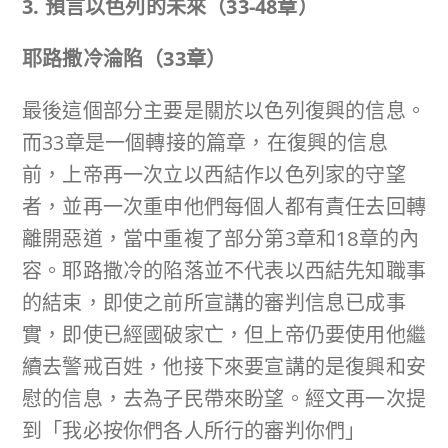
3. 預言以色列的未來（
33-48
章）
耶路撒冷淪陷（
33
章）
最後這個部分主要是關於以色列復興的信息。
而33章是一個轉接的篇章，在復興的信息
前，上帝再一次立以西結作以色列家的守望
者，並再一次重申他們每個人都有責任去回轉
離開惡道，當中重複了部分第3章和18章的內
容。耶路撒冷的陷落並不代表以西結先知職事
的結束，即使之前所宣講的審判信息已成事
實，即使已經國破家亡，但上帝仍要使用他繼
續去警戒百姓，他接下來要宣講的是復興和安
慰的信息，去為子民帶來盼望。經文再一次提
到「我必按你們各人所行的審判你們」