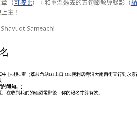
文章（
可按此
），和重溫過去的五旬節教導錄影（
識上主！
vuot Sameach!