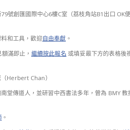
79號創匯國際中心6樓C室（荔枝角站B1出口 O
材料和工具，歡迎
自由奉獻
。
已額滿即止，
繼續按此
報名
或填妥最下方的表格後
erbert Chan）
迦南堂傳道人，並研習中西書法多年，曾為 BMY 
師
。