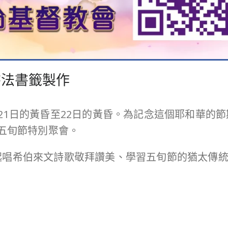
書法書籤製作
21日的黃昏至22日的黃昏。為記念這個耶和華的節
行五旬節特別聚會。
起唱希伯來文詩歌敬拜讚美、學習五旬節的猶太傳