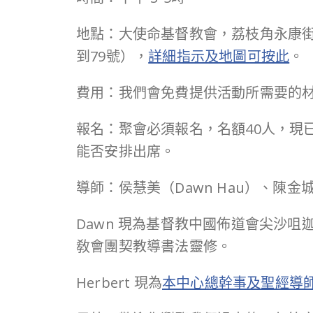
地點：大使命基督教會，荔枝角永康街
到79號），
詳細指示及地圖可按此
。
費用：我們會免費提供活動所需要的
報名：聚會必須報名，名額40人，現
能否安排出席。
導師：侯慧美（Dawn Hau）、陳金城（H
Dawn 現為基督教中國佈道會尖沙咀
敎會團契教導書法靈修。
Herbert 現為
本中心總幹事及聖經導