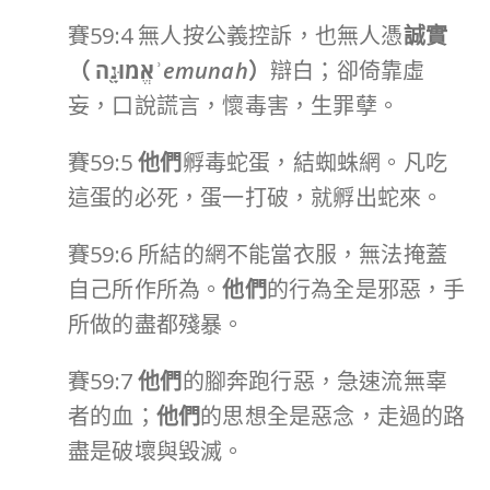
賽59:4 無人按公義控訴，也無人憑
誠實
（
אֱמוּנָ֖ה
ʾemunah
）
辯白；卻倚靠虛
妄，口說謊言，懷毒害，生罪孽。
賽59:5
他們
孵毒蛇蛋，結蜘蛛網。凡吃
這蛋的必死，蛋一打破，就孵出蛇來。
賽59:6 所結的網不能當衣服，無法掩蓋
自己所作所為。
他們
的行為全是邪惡，手
所做的盡都殘暴。
賽59:7
他們
的腳奔跑行惡，急速流無辜
者的血；
他們
的思想全是惡念，走過的路
盡是破壞與毀滅。