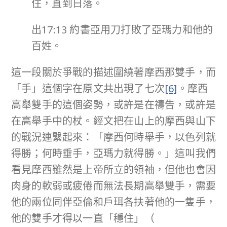
住，直到日落。
出17:13 約書亞用刀打敗了亞瑪力和他的
百姓。
這一段關於爭戰的描述圍繞著摩西那雙手，而
「手」這個字在原文共出現了七次
[6]
。摩西
高舉雙手的這個姿勢，或許是在禱告，或許是
在高舉手中的杖。經文把在山上的摩西與山下
的戰況連繫起來：「摩西何時舉手，以色列就
得勝；何時垂手，亞瑪力就得勝。」這叫我們
看見摩西雖然是上帝所立的領袖，但他也會因
肉身的軟弱或疲倦而無法長期高舉雙手，需要
他的兩位同伴亞倫和戶珥各扶著他的一隻手，
他的雙手才得以一直「穩住」（