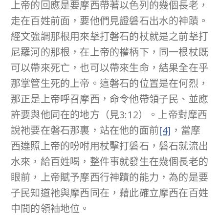
上帝的回應是要摩西帶著以色列的幾個長老，
走在百姓前面，要他們見證磐石出水的神蹟。
經文強調那根用來擊打磐石的杖就是之前擊打
尼羅河的那根，在上帝的權柄下，同一根杖既
可以帶來死亡，也可以帶來生命，結果全在乎
那掌管生死的上帝。這磐石的位置是在何烈，
那正是上帝呼召摩西，命令他帶領子民、並應
許要與他同在的地方（見3:12）。上帝對摩西
說祂要在磐石那裏，站在他的面前
[4]
，當摩
西遵照上帝的吩咐用杖擊打磐石，磐石就流出
水來，給百姓喝，整件事就發生在幾個長老的
眼前，上帝賦予摩西行神蹟的能力，為的是要
子民知道祂與摩西同在，藉此確立摩西在百姓
中間的領袖地位。