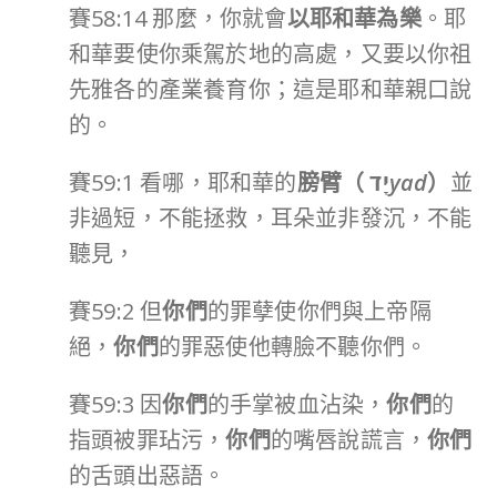
賽58:14 那麼，你就會
以耶和華為樂
。耶
和華要使你乘駕於地的高處，又要以你祖
先雅各的產業養育你；這是耶和華親口說
的。
賽59:1 看哪，耶和華的
膀臂（
יָד
yad
）
並
非過短，不能拯救，耳朵並非發沉，不能
聽見，
賽59:2 但
你們
的罪孽使你們與上帝隔
絕，
你們
的罪惡使他轉臉不聽你們。
賽59:3 因
你們
的手掌被血沾染，
你們
的
指頭被罪玷污，
你們
的嘴唇說謊言，
你們
的舌頭出惡語。