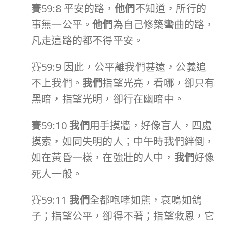
賽59:8 平安的路，
他們
不知道，所行的
事無一公平。
他們
為自己修築彎曲的路，
凡走這路的都不得平安。
賽59:9 因此，公平離我們甚遠，公義追
不上我們。
我們
指望光亮，看哪，卻只有
黑暗，指望光明，卻行在幽暗中。
賽59:10
我們
用手摸牆，好像盲人，四處
摸索，如同失明的人；中午時我們絆倒，
如在黃昏一樣，在強壯的人中，
我們
好像
死人一般。
賽59:11
我們
全都咆哮如熊，哀鳴如鴿
子；指望公平，卻得不著；指望救恩，它