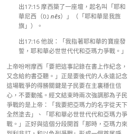
出17:15 摩西築了一座壇，起名叫「耶和
華尼西（נֵס
nês
）」（「耶和華是我旌
旗」）。
出17:16 他說：「我指著耶和華的寶座發
誓，耶和華必世世代代和亞瑪力爭戰。」
上帝吩咐摩西「要把這事記錄在書上作紀念，
又念給約書亞聽。」正是要後代的人永遠記念
這場戰爭的得勝關鍵是子民要在主裏穩住信
心，不要動搖。經文結束時兩次強調那為子民
爭戰的是上帝：「我要把亞瑪力的名字從天下
全然塗去」、「耶和華必世世代代和亞瑪力爭
戰。」正好與這個分段開首「那時，亞瑪力來
到利非訂，和以色列爭戰」形成一個首尾呼