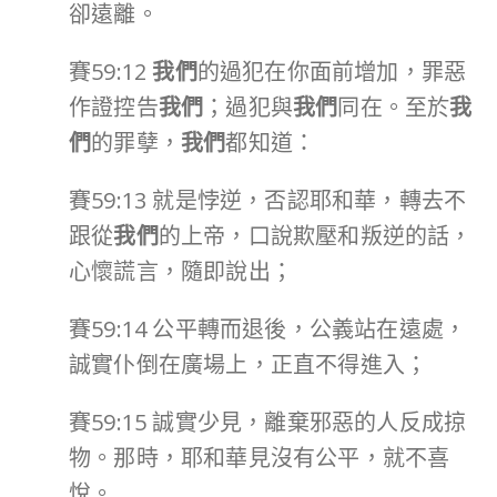
卻遠離。
賽59:12
我們
的過犯在你面前增加，罪惡
作證控告
我們
；過犯與
我們
同在。至於
我
們
的罪孽，
我們
都知道：
賽59:13 就是悖逆，否認耶和華，轉去不
跟從
我們
的上帝，口說欺壓和叛逆的話，
心懷謊言，隨即說出；
賽59:14 公平轉而退後，公義站在遠處，
誠實仆倒在廣場上，正直不得進入；
賽59:15 誠實少見，離棄邪惡的人反成掠
物。那時，耶和華見沒有公平，就不喜
悅。