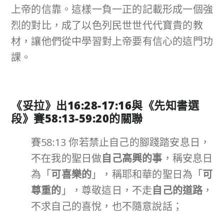
上帝的信靠。這樣一負一正的記載形成一個強
烈的對比，成了以色列民世世代代寶貴的教
材，讓他們從中學習對上帝要有信心的這門功
課。
《妥拉》出
16:28-17:16
與《先知書選
段》
賽
58:13-59:20
的關聯
賽58:13 你若禁止自己的腳踐踏安息日，
不在我的聖日做
自己高興的事
，稱安息日
為「
可喜樂的
」，稱耶和華的聖日為「
可
尊重的
」，尊敬這日，不走
自己的道路
，
不求自己的喜悅，也不隨意說話；