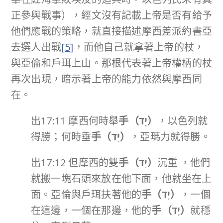
正參與戰事），經文沒有記載上帝是否有給予
他們應戰的策略，就直接描述摩西差派約書亞
去選人出戰
[5]
，而他自己就拿著上帝的杖，
與亞倫和戶珥上山。那根代表著上帝權柄的杖
再次出現，暗示著上帝的能力依然與摩西同
在。
出17:11 摩西何時舉
手（
יָד
）
，以色列就
得勝；何時垂
手（
יָד
）
，亞瑪力就得勝。
出17:12 但摩西的雙
手（
יָד
）
沉重 ，他們
就搬一塊石頭來放在他下面，他就坐在上
面。亞倫與戶珥扶著他的
手（
יָד
）
，一個
在這邊，一個在那邊，他的
手（
יָד
）
就穩