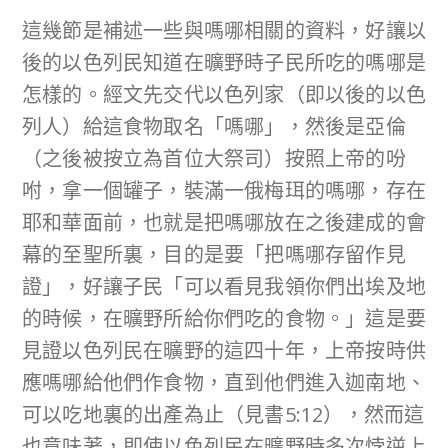
這幾節是補述一些與嗎哪相關的資料，好讓以
後的以色列民知道在曠野時子民所吃的嗎哪是
怎樣的。經文先交代以色列家（即以後的以色
列人）給這食物取名「嗎哪」，然後是亞倫
（之後被按立為首位大祭司）按照上帝的吩
咐，拿一個罐子，裝滿一俄梅珥的嗎哪，存在
耶和華面前，也就是把嗎哪放在之後建成的會
幕的至聖所裏，目的是要「把嗎哪存留作見
證」，好讓子民「可以看見我領你們出埃及地
的時候，在曠野所給你們吃的食物。」這是要
見證以色列民在曠野的這四十年，上帝按時供
應嗎哪給他們作食物，直到他們進入迦南地、
可以吃地裏的出產為止（見書5:12），然而這
也意味著，即使以色列民在曠野時多次悖逆上