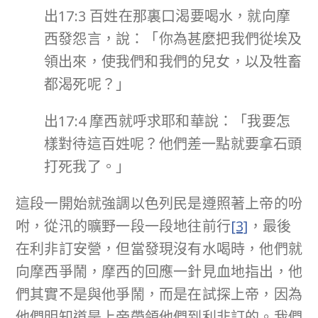
出17:3 百姓在那裏口渴要喝水，就向摩
西發怨言，說：「你為甚麼把我們從埃及
領出來，使我們和我們的兒女，以及牲畜
都渴死呢？」
出17:4 摩西就呼求耶和華說：「我要怎
樣對待這百姓呢？他們差一點就要拿石頭
打死我了。」
這段一開始就強調以色列民是遵照著上帝的吩
咐，從汛的曠野一段一段地往前行
[3]
，最後
在利非訂安營，但當發現沒有水喝時，他們就
向摩西爭鬧，摩西的回應一針見血地指出，他
們其實不是與他爭鬧，而是在試探上帝，因為
他們明知道是上帝帶領他們到利非訂的。我們