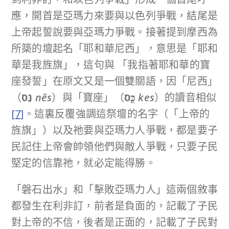
應，開首是亞瑪力來要與以色列爭戰，結尾是
上帝起誓說要與亞瑪力爭戰。接著提到摩西為
所築的壇起名「耶和華尼西」，意思是「耶和
華是我旌旗」，這句與 「我指著耶和華的寶
座發誓」在原文又是一個雙關語，因「尼西」
（
נֵס
nês
）與「寶座」（
כֵּ֣ס
kes
）的讀音相似
[7]
。這裏反覆強調這祭壇的名字（「上帝的
旌旗」）以及祂要與亞瑪力人爭戰，都是要子
民記住上帝會帥領他們與敵人爭戰，只要子民
堅定的信靠祂，就必定能得勝。
「磐石出水」和「擊敗亞瑪力人」這兩個敘事
都發生在利非訂，前者是負面的，記載了子民
對上帝的不信，後者是正面的，記載了子民對