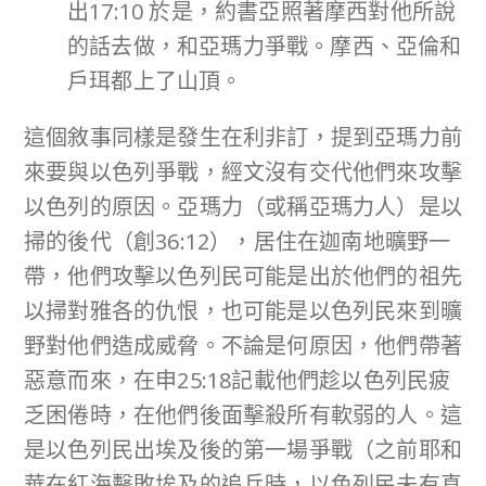
出17:10 於是，約書亞照著摩西對他所說
的話去做，和亞瑪力爭戰。摩西、亞倫和
戶珥都上了山頂。
這個敘事同樣是發生在利非訂，提到亞瑪力前
來要與以色列爭戰，經文沒有交代他們來攻擊
以色列的原因。亞瑪力（或稱亞瑪力人）是以
掃的後代（創36:12），居住在迦南地曠野一
帶，他們攻擊以色列民可能是出於他們的祖先
以掃對雅各的仇恨，也可能是以色列民來到曠
野對他們造成威脅。不論是何原因，他們帶著
惡意而來，在申25:18記載他們趁以色列民疲
乏困倦時，在他們後面擊殺所有軟弱的人。這
是以色列民出埃及後的第一場爭戰（之前耶和
華在紅海擊敗埃及的追兵時，以色列民未有真