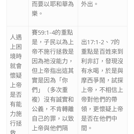
而要以耶和華為
外出。
樂。
賽59:1-4的重點
人遇
是，子民以為上
出17:1-2、7的
上困
帝不施行拯救是
重點是百姓來到
境時
因為祂沒能力，
利非訂，發現沒
就會
但上帝指出這其
有水喝，於是與
懷疑
實是因為「你
摩西爭鬧，試探
上帝
們」（多次重
上帝，不相信上
是否
複）沒有誠實和
帝對他們的帶
有能
公義，不肯轉離
領，更懷疑上帝
力施
自己的罪，以致
是否在他們中
行拯
上帝與他們隔
間。
救