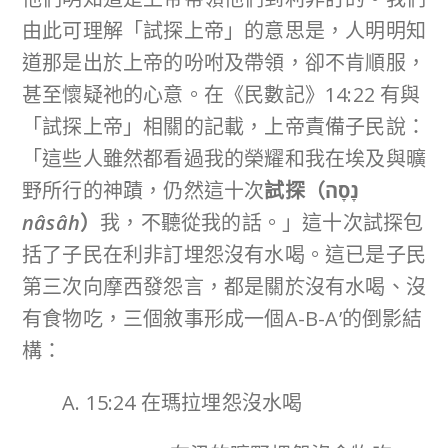
由此可理解「試探上帝」的意思是，人明明知
道那是出於上帝的吩咐及帶領，卻不肯順服，
甚至懷疑祂的心意。在《民數記》14:22 有與
「試探上帝」相關的記載，上帝責備子民說：
「這些人雖然都看過我的榮耀和我在埃及與曠
野所行的神蹟，仍然這十次
試探（
נָסָה
nâsâh
）
我，不聽從我的話。」這十次試探包
括了子民在利非訂埋怨沒有水喝。這已是子民
第三次向摩西發怨言，都是關於沒有水喝、沒
有食物吃，三個敘事形成一個A-B-A’的倒影結
構：
A. 15:24 在瑪拉埋怨沒水喝