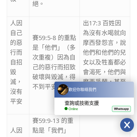
絕。
人因
出17:3 百姓因
自己
為沒有水喝就向
賽59:5-8 的重點
的惡
摩西發怨言，說
是「他們」（多
行而
他們和他們的兒
次重複）因為自
自招
女以及牲畜都必
己的惡行而招致
毀
會渴死，他們與
破壞與毀滅，得
滅，
摩西爭鬧，甚至
不到平安。
歡迎你聯絡我們
沒有
想用石頭打死
平安
他。
查詢或技術支援
Online
Whatsapp
賽59:9-13 的重
人因
點是「我們」