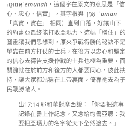
ה
אֱמוּנָ֖
ʾemunah
，這個字在原文的意思是「信
心、忠心、信實」，其字根與 ‎אָמַן
ʾaman
「真實，實在」 相同）直到日落，好讓山下
的約書亞最終能打敗亞瑪力。這幅「穩住」的
圖畫讓我們思想到，原來爭戰得勝的秘訣不是
單靠在前方打仗的士兵，在後方以忠心和堅定
的信心去禱告支援作戰的士兵也極為重要，而
關鍵就在於前方和後方的人都要同心，彼此扶
持，讓大家都站穩在上帝裏面，倚靠祂去為子
民戰勝敵人。
出17:14 耶和華對摩西說：「你要把這事
記錄在書上作紀念，又念給約書亞聽：我
要把亞瑪力的名字從天下全然塗去。」