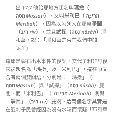
出 17:7 他給那地方起名叫
瑪撒（
מַסָּה
Massah
）
，又叫
米利巴（
מְרִיבָ֑ה
Meribah
）
，因為以色列人在那裏
爭鬧
（
רִיב
riv
）
，並且
試探（
נָסָה
nâsâh
）
耶
和華，說：「耶和華是否在我們中間
呢？」
這節是磐石出水事件的後記，交代了利非訂後
來被起名為「瑪撒」及「米利巴」，這在原文
含有兩個雙關語，分別是：「瑪撒」（
מַסָּה
Massah
）與「試探」（
נָסָה
nâsâh
）雙
關，而「米利巴」（
מְרִיבָ֑
ה
Meribah
）則與
「爭鬧」（
רִיב
riv
）雙關。這兩個名字其實是
在諷刺子民曾經因為沒有水喝而懷疑「耶和華