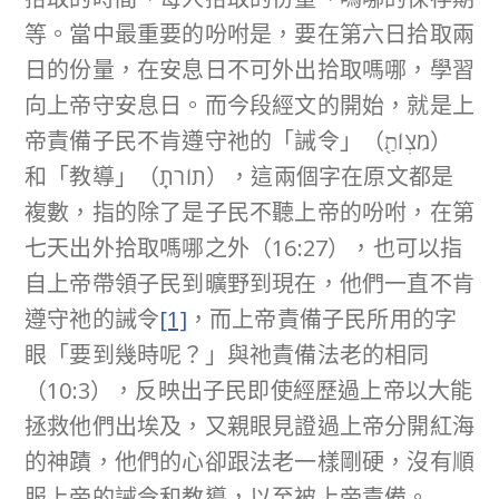
等。當中最重要的吩咐是，要在第六日拾取兩
日的份量，在安息日不可外出拾取嗎哪，學習
向上帝守安息日。而今段經文的開始，就是上
帝責備子民不肯遵守祂的「誡令」（מִצְוֹתַ֖）
和「教導」（תוֹרֹתָֽ），這兩個字在原文都是
複數，指的除了是子民不聽上帝的吩咐，在第
七天出外拾取嗎哪之外（16:27），也可以指
自上帝帶領子民到曠野到現在，他們一直不肯
遵守祂的誡令
[1]
，而上帝責備子民所用的字
眼「要到幾時呢？」與祂責備法老的相同
（10:3），反映出子民即使經歷過上帝以大能
拯救他們出埃及，又親眼見證過上帝分開紅海
的神蹟，他們的心卻跟法老一樣剛硬，沒有順
服上帝的誡令和教導，以至被上帝責備。