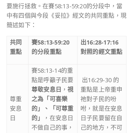
要施行拯救。在賽58:13-59:20的分段中，當
中有四個與今段《妥拉》經文的共同重點，現
簡述如下：
共同
賽
58:13-59:20
出
16:28-17:16
重點
的分段重點
對照的經文重點
賽58:13-14的重
點是呼籲子民要
出16:29-30 的
尊敬安息日
，
視
重點是上帝重申
尊重
之為「可喜樂
祂對子民的吩
安息
的」
、
「可尊重
咐，就是在安息
日
的」
，在安息日
日子民要留在自
不做自己的事，
己的地方，不可