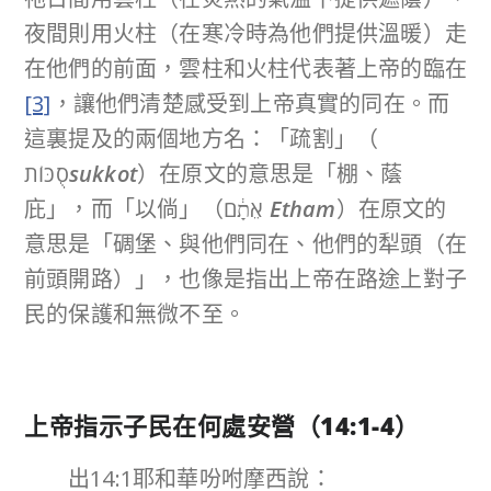
夜間則用火柱（在寒冷時為他們提供溫暖）走
在他們的前面，雲柱和火柱代表著上帝的臨在
[3]
，讓他們清楚感受到上帝真實的同在。而
這裏提及的兩個地方名：「疏割」（
סֻכּוֹת
sukkot
）在原文的意思是「棚、蔭
庇」，而「以倘」（אֵתָ֔ם
Etham
）在原文的
意思是「碉堡、與他們同在、他們的犁頭（在
前頭開路）」，也像是指出上帝在路途上對子
民的保護和無微不至。
上帝指示子民在何處安營（
14:1-4
）
出14:1耶和華吩咐摩西說：