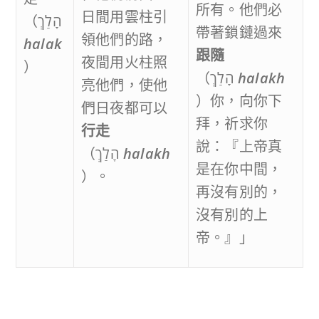
所有。他們必
日間用雲柱引
（הָלַךְ
帶著鎖鏈過來
領他們的路，
halak
跟隨
夜間用火柱照
）
（הָלַךְ
halak
h
亮他們，使他
）你，向你下
們日夜都可以
拜，祈求你
行走
說：『上帝真
（הָלַךְ
halak
h
是在你中間，
）。
再沒有別的，
沒有別的上
帝。』」