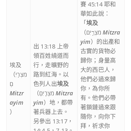
賽 45:14 耶和
華如此說：
「
埃及
（מִצְרַ֥יִם
Mitzra
yim
）的出產和
出 13:18 上帝
古實的貨物必
領百姓繞道而
歸你；身量高
埃及
行，走曠野的
大的西巴人，
（מִצְרָיִ
路到紅海。以
他們必過來歸
םְ
色列人出
埃及
你，為你所
Mitzr
（מִצְרָֽיִםְ
Mitzra
有。他們必帶
ayim
yim
）地，都帶
著鎖鏈過來跟
）
著兵器上去。
隨你，向你下
另參出 13:17，
拜，祈求你
14:4-5，7-13。