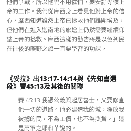
他們爭戰，所以他們不用懼怕，要安靜等候上
帝的工作。我們從摩西身上看見他對上帝的信
心，摩西知道雖然上帝已拯救他們離開埃及，
但他們在進入迦南地的旅途上仍然需要繼續仰
望上帝的拯救。摩西這樣的勸告將是以色列民
在往後的曠野之旅一直要學習的功課。
《妥拉》出
13:17-14:14
與《先知書選
段》
賽
45:13
及其後
的關聯
賽 45:13 我憑公義興起居魯士，又要修直
他一切的道路。他必建造我的城，釋放我
被擄的民，不為工價，也不為獎賞。」這
是萬軍之耶和華說的。