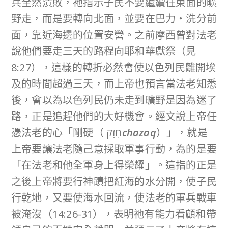
兵全然潰敗，祂指示子民不要繼續往東面的曠
野走，而是要轉向北面，並要在巴力‧洗分前
面，靠近海邊的位置安營。之前摩西曾對法老
說他們要走三天的路程向耶和華獻祭（見
8:27），這樣的轉折必然會使以色列民離開埃
及的時間超過三天，而上帝也預言當法老知悉
後，會以為以色列民仍未走到曠野是因為迷了
路，正是追趕他們的大好機會。經文說上帝任
憑法老的心「剛硬（ חָזַק
chazaq
）」，就是
上帝要讓法老隨己意採取軍事行動，為的是要
「在法老和他全軍身上得榮耀」。這指的正是
之後上帝將要行神蹟把紅海的水分開，使子民
行乾地，又要使海水回流，使法老的軍兵戰車
被淹沒（14:26-31），表明祂有能力看顧和帶