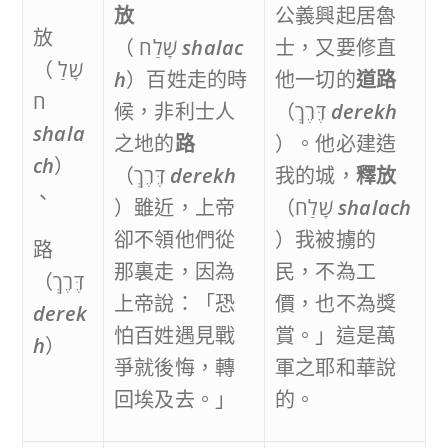
放
公義興起居魯
放
（ שָׁלַח
shalac
士，又要修直
（ שָׁלַ
h
）百姓走的時
他一切的
道路
ח
候，非利士人
（דֶּרֶךְ
derekh
shala
之地的
路
）。他必建造
ch
）
（דֶּרֶךְ
derekh
我的城，
釋放
、
）雖近，上帝
（שָׁלַח
shalach
卻不領他們從
）我被擄的
路
那裏走，因為
民，不為工
（דֶּרֶךְ
上帝說：「恐
價，也不為獎
derek
怕百姓遇見戰
賞。」這是萬
h
）
爭就後悔，轉
軍之耶和華說
回埃及去。」
的。