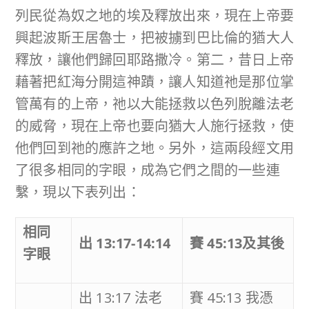
列民從為奴之地的埃及釋放出來，現在上帝要
興起波斯王居魯士，把被擄到巴比倫的猶大人
釋放，讓他們歸回耶路撒冷。第二，昔日上帝
藉著把紅海分開這神蹟，讓人知道祂是那位掌
管萬有的上帝，祂以大能拯救以色列脫離法老
的威脅，現在上帝也要向猶大人施行拯救，使
他們回到祂的應許之地。另外，這兩段經文用
了很多相同的字眼，成為它們之間的一些連
繫，現以下表列出：
相同
出
13:17-14:14
賽
45:13
及其後
字眼
出 13:17 法老
賽 45:13 我憑