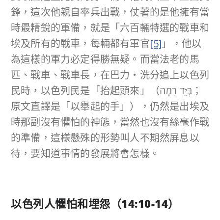
鋒，這次他親自率兵出戰，仗著的是他擁有當
時最精銳的軍備，就是「六百輛特選的戰車和
埃及所有的戰車，每輛都有軍官
[5]
」，他以
為這樣的軍力必定得勝無疑。而當法老的馬
匹、戰車、戰車長，在巴力‧洗分追上以色列
民時，以色列民是「抬起頭來」（בְּיָ֥ד רָמָֽה；
原文直譯是「以舉起的手」），仍然是出埃及
時那副沒有懼怕的神態，當然也沒有絲毫作戰
的準備，這様懸殊的形勢叫人不期然屏息以
待，要知道事情的發展將會怎樣。
以色列人懼怕和埋怨（
14:10-14
）