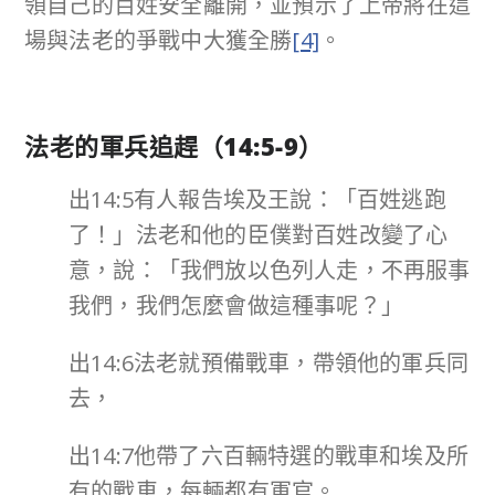
領自己的百姓安全離開，並預示了上帝將在這
場與法老的爭戰中大獲全勝
[4]
。
法老的軍兵追趕（
14:5-9
）
出14:5有人報告埃及王說：「百姓逃跑
了！」法老和他的臣僕對百姓改變了心
意，說：「我們放以色列人走，不再服事
我們，我們怎麼會做這種事呢？」
出14:6法老就預備戰車，帶領他的軍兵同
去，
出14:7他帶了六百輛特選的戰車和埃及所
有的戰車，每輛都有軍官。