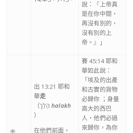
說：『上帝真
是在你中間，
再沒有別的，
沒有別的上
帝。』」
賽 45:14 耶和
華如此說：
「埃及的出產
出 13:21 耶和
和古實的貨物
華
走
必歸你 ；身量
（הָלַךְ
halak
h
高大的西巴
）
人，他們必過
來歸你，為你
在他們前面，
走