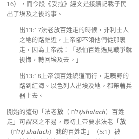
16），而今段《妥拉》經文是接續記載子民
出了埃及之後的事。
出13:17法老放百姓走的時候，非利士人
之地的路雖近，上帝卻不領他們從那裏
走，因為上帝說：「恐怕百姓遇見戰爭就
後悔，轉回埃及去。」
出13:18上帝領百姓繞道而行，走曠野的
路到紅海。以色列人出埃及地，都帶著兵
器上去。
開始的這句「法老
放
（ שָׁלַח
shalach
）百姓
走」可謂來之不易，最初上帝要求法老「
放
（שָׁלַח
shalach
）我的百姓走」（5:1）被