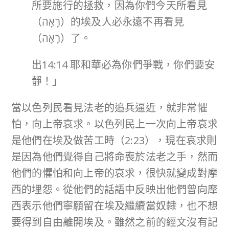
所要施行的拯救，因為你們今天所看見
（רָאָה）的埃及人必永遠不再看見
（רָאָה）了。
出14:14 耶和華必為你們爭戰，你們要安
靜！」
當以色列民看見法老的追兵逼近，就非常懼
怕，向上帝哀求。以色列民上一次向上帝哀求
是他們在埃及做苦工時（2:23），現在哀求則
是因為他們覺得自己將命喪於法老之手，然而
他們的懼怕和向上帝的哀求，很快就變成對摩
西的埋怨。從他們的話語中反映出他們曾向摩
西表示他們寧願留在埃及繼續當奴隸，也不想
要得到自由離開埃及。雖然之前的經文沒有記