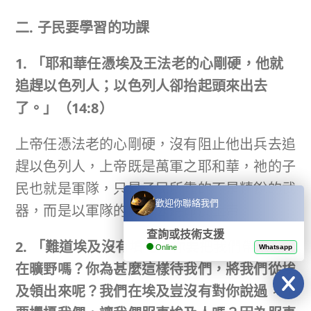
二. 子民要學習的功課
1. 「耶和華任憑埃及王法老的心剛硬，他就
追趕以色列人；以色列人卻抬起頭來出去
了。」
（
14:8
）
上帝任憑法老的心剛硬，沒有阻止他出兵去追
趕以色列人，上帝既是萬軍之耶和華，祂的子
民也就是軍隊，只是子民所靠的不是精銳的武
歡迎你聯絡我們
器，而是以軍隊的陣形去聽命於上帝。
查詢或技術支援
2. 「難道埃及沒有墳地，你要把我們帶來死
Online
Whatsapp
在曠野嗎？你為甚麼這樣待我們，將我們從埃
及領出來呢？我們在埃及豈沒有對你說過，不