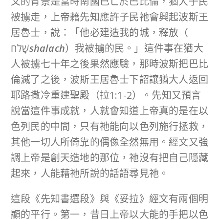
文的背景是當時南國已亡於巴比倫，猶大子民
被擄走，上帝藉先知應許子民祂會興起波斯王
居魯士，說：「他必建造我的城，釋放（
שָׁלַח
shalach
）我被擄的民。」這件事在猶大
人被擄七十年之後果然應驗，那時波斯把巴比
倫滅了之後，波斯王居魯士下詔讓猶大人返回
耶路撒冷重建聖殿（拉1:1-2）。先知又預言
說當這件事成就，人就會知道上帝真的是在以
色列民的中間，只有祂能向以色列施行拯救，
其他一切人所倚靠的偶像全然無用。經文又強
調上帝是創天造地的那位，祂沒有把自己隱藏
起來，人能藉祂所說的話語尋見祂。
這段《先知書選段》與《妥拉》經文有兩個明
顯的平行。第一，昔日上帝以大能的手把以色