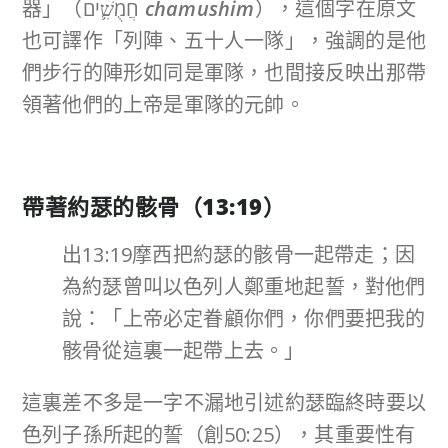
器」（חֲמֻשִׁ֛ים
chamushim
），這個字在原文
也可譯作「列陣、五十人一隊」，強調的是他
們步行的陣形如同是軍隊，也間接反映出那帶
領著他們的上帝是軍隊的元帥。
帶著約瑟的骸骨（
13:19
）
出13:19摩西把約瑟的骸骨一起帶走；因
為約瑟曾叫以色列人鄭重地起誓，對他們
說：「上帝必定眷顧你們，你們要把我的
骸骨從這裏一起帶上去。」
這裏差不多是一字不漏地引述約瑟臨終時要以
色列子孫所起的誓（創50:25），其重要性有