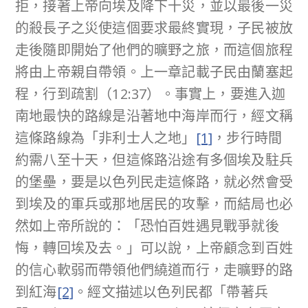
拒，接著上帝向埃及降下十災，並以最後一災
的殺長子之災使這個要求最終實現，子民被放
走後隨即開始了他們的曠野之旅，而這個旅程
將由上帝親自帶領。上一章記載子民由蘭塞起
程，行到疏割（12:37）。事實上，要進入迦
南地最快的路線是沿著地中海岸而行，經文稱
這條路線為「非利士人之地」
[1]
，步行時間
約需八至十天，但這條路沿途有多個埃及駐兵
的堡壘，要是以色列民走這條路，就必然會受
到埃及的軍兵或那地居民的攻擊，而結局也必
然如上帝所說的：「恐怕百姓遇見戰爭就後
悔，轉回埃及去。」可以說，上帝顧念到百姓
的信心軟弱而帶領他們繞道而行，走曠野的路
到紅海
[2]
。經文描述以色列民都「帶著兵