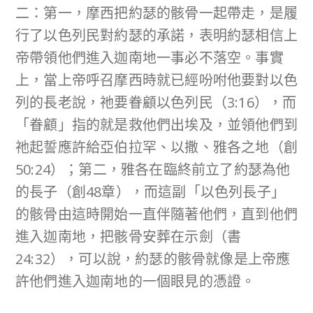
二：第一，摩西把約瑟的骸骨一起帶走，是履
行了以色列民對約瑟的承諾，表明約瑟相信上
帝帶領他們進入迦南地一事必不落空。事實
上，當上帝呼召摩西時就已經吩咐他要對以色
列的長老說，祂要眷顧以色列民（3:16），而
「眷顧」指的就是救他們出埃及，並領他們到
祂起誓應許給亞伯拉罕、以撒、雅各之地（創
50:24）；第二，雅各在臨終前立了約瑟為他
的長子（創48章），而這副「以色列長子」
的骸骨由這時開始一直伴隨著他們，直到他們
進入迦南地，把骸骨安葬在示劍（書
24:32），可以說，約瑟的骸骨就像是上帝應
許他們進入迦南地的一個眼見的憑證。