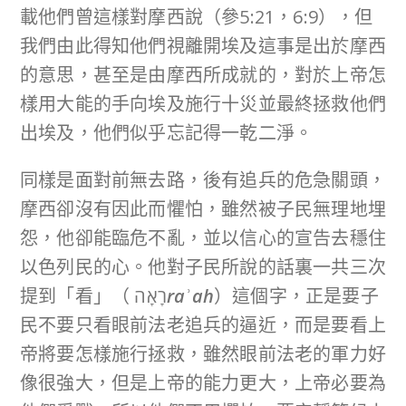
載他們曾這樣對摩西說（參5:21，6:9），但
我們由此得知他們視離開埃及這事是出於摩西
的意思，甚至是由摩西所成就的，對於上帝怎
樣用大能的手向埃及施行十災並最終拯救他們
出埃及，他們似乎忘記得一乾二淨。
同樣是面對前無去路，後有追兵的危急關頭，
摩西卻沒有因此而懼怕，雖然被子民無理地埋
怨，他卻能臨危不亂，並以信心的宣告去穩住
以色列民的心。他對子民所說的話裏一共三次
提到「看」（ רָאָה
raʾah
）這個字，正是要子
民不要只看眼前法老追兵的逼近，而是要看上
帝將要怎樣施行拯救，雖然眼前法老的軍力好
像很強大，但是上帝的能力更大，上帝必要為