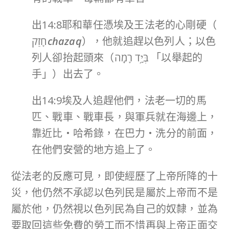
出14:8耶和華任憑埃及王法老的心剛硬（
חָזַק
chazaq
），他就追趕以色列人；以色
列人卻抬起頭來（בְּיָ֥ד רָמָֽה 「以舉起的
手」）出去了。
出14:9埃及人追趕他們，法老一切的馬
匹、戰車、戰車長，與軍兵就在海邊上，
靠近比‧哈希錄，在巴力‧洗分的前面，
在他們安營的地方追上了。
從法老的反應可見，即使經歷了上帝所降的十
災，他仍然不承認以色列民是屬於上帝而不是
屬於他，仍然視以色列民為自己的奴隸，並為
要取回這些免費的勞工而不惜再與上帝正面交