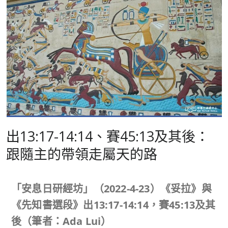
出13:17-14:14、賽45:13及其後：
跟隨主的帶領走屬天的路
「安息日研經坊」（
2022-4-23
）《妥拉》與
《先知書選段》
出
13:17-14:14
，賽
45:13
及其
後（筆者：
Ada Lui
）