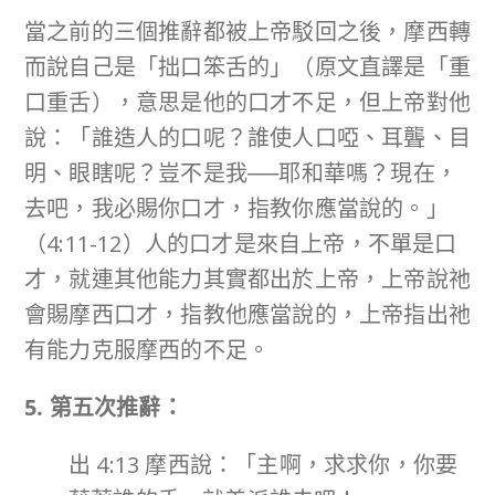
當之前的三個推辭都被上帝駁回之後，摩西轉
而說自己是「拙口笨舌的」（原文直譯是「重
口重舌），意思是他的口才不足，但上帝對他
說：「誰造人的口呢？誰使人口啞、耳聾、目
明、眼瞎呢？豈不是我──耶和華嗎？現在，
去吧，我必賜你口才，指教你應當說的。」
（4:11-12）人的口才是來自上帝，不單是口
才，就連其他能力其實都出於上帝，上帝說祂
會賜摩西口才，指教他應當說的，上帝指出祂
有能力克服摩西的不足。
5. 第五次推辭：
出 4:13 摩西說：「主啊，求求你，你要