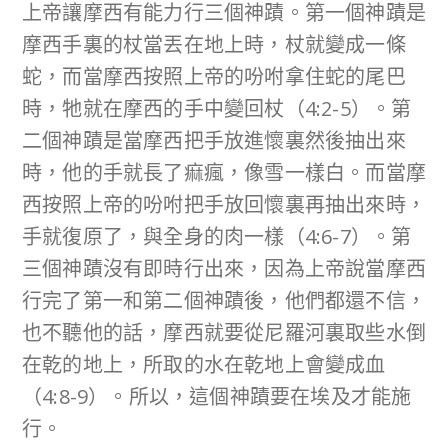
上帝讓摩西有能力行三個神蹟。第一個神蹟是
摩西手裏的杖當丟在地上時，杖就變成一條
蛇，而當摩西按照上帝的吩咐拿住蛇的尾巴
時，牠就在摩西的手中變回杖（4:2-5）。第
二個神蹟是當摩西把手放進懷裏然後抽出來
時，他的手就長了痲瘋，像雪一樣白。而當摩
西按照上帝的吩咐把手放回懷裏再抽出來時，
手就復原了，與全身的肉一樣（4:6-7）。第
三個神蹟沒有即時行出來，因為上帝說當摩西
行完了第一和第二個神蹟後，他們都還不信，
也不聽他的話，摩西就要從尼羅河裏取些水倒
在乾的地上，所取的水在乾地上會變成血
（4:8-9）。所以，這個神蹟要在埃及才能施
行。