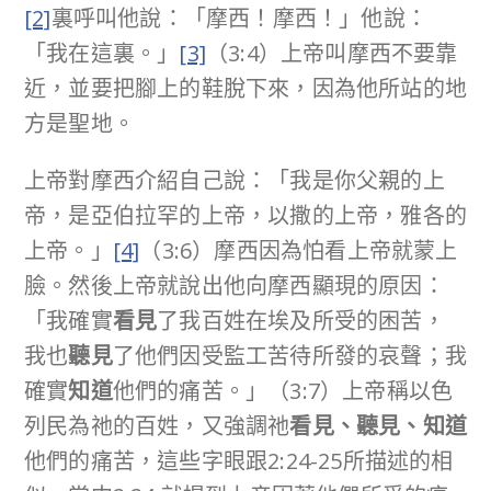
[2]
裏呼叫他說：「摩西！摩西！」他說：
「我在這裏。」
[3]
（3:4）上帝叫摩西不要靠
近，並要把腳上的鞋脫下來，因為他所站的地
方是聖地。
上帝對摩西介紹自己說：「我是你父親的上
帝，是亞伯拉罕的上帝，以撒的上帝，雅各的
上帝。」
[4]
（3:6）摩西因為怕看上帝就蒙上
臉。然後上帝就說出他向摩西顯現的原因：
「我確實
看見
了我百姓在埃及所受的困苦，
我也
聽見
了他們因受監工苦待所發的哀聲；我
確實
知道
他們的痛苦。」（3:7）上帝稱以色
列民為祂的百姓，又強調祂
看見、
聽見、知道
他們的痛苦，這些字眼跟2:24-25所描述的相