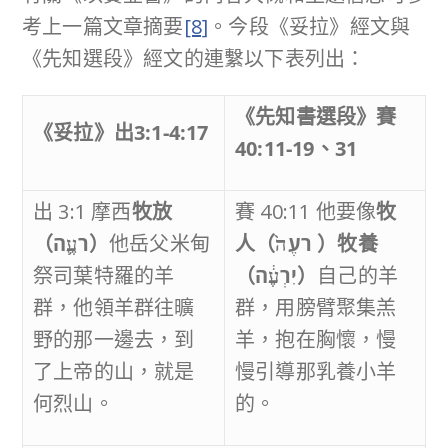
考上一篇文章摘要
[8]
。今段《妥拉》經文與
《先知選段》經文的連繫以下表列出：
《先知書選段
》
賽
《妥拉》出
3:1-4:1
7
40
:11-19
、
31
出 3:1 摩西
牧放
賽 40:11 他要像
牧
（
רֹעֶ֛ה
）
他岳父米甸
人（
רֹעֶה֙
）牧養
祭司葉特羅的羊
（
יִרְעֶ֔ה
）
自己的羊
群，他領羊群往曠
群，用膀臂聚集羔
野的那一邊去，到
羊，抱在胸懷，慢
了上帝的山，就是
慢引導那乳養小羊
何烈山。
的。