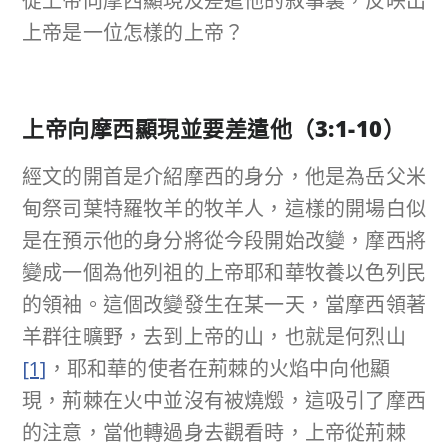
從上帝向摩西顯現及差遣他的敘事裏，反映出
上帝是一位怎樣的上帝？
上帝向摩西顯現並要差遣他
（
3:1-10
）
經文的開首是介紹摩西的身分，他是為岳父米
甸祭司葉特羅牧羊的牧羊人，這樣的開場白似
是在預示他的身分將從今段開始改變，摩西將
變成一個為他列祖的上帝耶和華牧養以色列民
的領袖。這個改變發生在某一天，當摩西領著
羊群往曠野，去到上帝的山，也就是何烈山
[1]
，耶和華的使者在荊棘的火焰中向他顯
現，荊棘在火中並沒有被燒燬，這吸引了摩西
的注意，當他轉過身去觀看時，上帝從荊棘