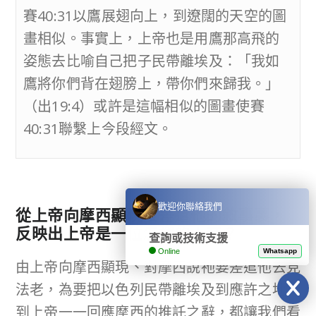
賽40:31以鷹展翅向上，到遼闊的天空的圖
畫相似。事實上，上帝也是用鷹那高飛的
姿態去比喻自己把子民帶離埃及：「我如
鷹將你們背在翅膀上，帶你們來歸我。」
（出19:4）或許是這幅相似的圖畫使賽
40:31聯繫上今段經文。
歡迎你聯絡我們
從上帝向摩西顯現及差遣他的敘事裏，
反映出上帝是一位怎樣的上帝？
查詢或技術支援
Online
Whatsapp
由上帝向摩西顯現、對摩西說祂要差遣他去見
法老，為要把以色列民帶離埃及到應許之地，
到上帝一一回應摩西的推託之辭，都讓我們看