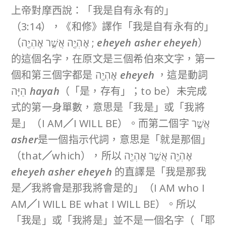
上帝對摩西說：「我是自有永有的」
（3:14），《和修》譯作「我是自有永有的」
（אֶֽהְיֶ֖ה אֲשֶׁ֣ר אֶֽהְיֶ֖ה ;
eh
e
yeh asher eheyeh
）
的這個名字，在原文是三個希伯來文字，第一
個和第三個字都是 אֶֽהְיֶ֖ה
eheyeh
，這是動詞
הַיָּה
hayah
（「是，存有」；to be）未完成
式的第一身單數，意思是「我是」或「我將
是」（I AM
／
I WILL BE）。而第二個字 אֲשֶׁ֣ר
asher
是一個指示代詞，意思是「就是那個」
（that
／
which），所以 אֶֽהְיֶ֖ה אֲשֶׁ֣ר אֶֽהְיֶ֖ה
eheyeh asher eheyeh
的直譯是「我是那我
是
／
我將會是那我將會是的」（I AM who I
AM
／
I WILL BE what I WILL BE）。所以
「我是」或「我將是」並不是一個名字（「耶