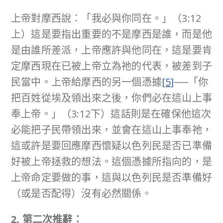
上帝對摩西說：「我必與你同在。」（3:12
上）這是要指出重要的不是摩西是誰，而是他
是由誰所差派，上帝應許與他同在，這是要肯
定摩西現在已被上帝立為祂的代表，被差到子
民當中。上帝給摩西的另一個憑據
[5]
──「你
把百姓從埃及領出來之後，你們必在這山上事
奉上帝。」（3:12下）這話則是在確保他這次
必能把子民帶領出來，並會在這山上事奉祂，
這或許是要回應摩西懷疑以色列民是否已準備
好被上帝拯救的想法。這個憑據所指向的，是
上帝命定要做的事，這與以色列民是否準備好
（或是否配得）沒有必然關係。
2. 第二次推辭：