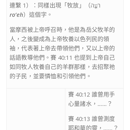
連繫 1）：同樣出現「牧放」（רֹעֶ֛ה
ro‘eh
）這個字。
當摩西被上帝呼召時，他是為岳父牧羊的
人，之後變成為上帝牧養以色列民的領
袖，代表著上帝去帶領他們，又以上帝的
話語教導他們。賽 40:11 也提到上帝自己
如同牧人牧養自己的羊群那樣，去招聚祂
的子民，並要憐恤和引領他們。
賽 40:12 誰曾用手
心量諸水，……？
賽 40:13 誰曾測度
耶和華的靈，……？