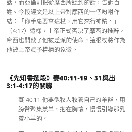
話，而亞倫則把從摩西所聽到的話，告訴百
姓。今段經文是以上帝對摩西的一個吩咐作
結：「你手裏要拿這杖，用它來行神蹟。」
（4:17）這樣，上帝正式否決了摩西的推辭，
摩西也開啟了他被差派的使命，這根杖將作為
他被上帝賦予權柄的象徵。
《先知書選段》賽
40:11-19
、
31
與出
3:1-4:17
的關聯
賽 40:11 他要像牧人牧養自己的羊群，用
膀臂聚集羔羊，抱在胸懷，慢慢引導那乳
養小羊的。