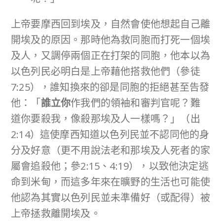
上帝要摩西回到埃及，自然會使他想起自己離
開埃及的原因。那時他為救同胞而打死一個埃
及人，又調停兩個正在打架的同胞，他本以為
以色列民必明白是上帝藉他搭救他們（參徒
7:25），誰知換來的卻是同胞的拒絕甚至告發
他：「
誰立你
作我們的領袖和審判官呢？難
道你要殺我，像殺那埃及人一樣嗎？」（出
2:14）這使摩西知道以色列民並不認同他的身
分及好意（更不用說法老和那埃及人死者的家
屬會追殺他；參2:15、4:19），以致他決定逃
命到米甸，而這多年來在曠野的生活也可能使
他認為其實以色列民並未準備好（或配得）被
上帝拯救離開埃及。