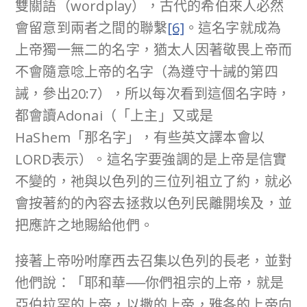
雙關語（wordplay），古代的希伯來人必然
會留意到兩者之間的聯繫
[6]
。這名字就成為
上帝獨一無二的名字，猶太人因著敬畏上帝而
不會隨意唸上帝的名字（為遵守十誡的第四
誡，參出20:7），所以每次看到這個名字時，
都會讀Adonai（「上主」又或是
HaShem「那名字」，有些英文譯本會以
LORD表示）。這名字要強調的是上帝是信實
不變的，祂與以色列的三位列祖立了約，就必
會按著約的內容去拯救以色列民離開埃及，並
把應許之地賜給他們。
接著上帝吩咐摩西去召集以色列的長老，並對
他們說：「耶和華──你們祖宗的上帝，就是
亞伯拉罕的上帝，以撒的上帝，雅各的上帝向