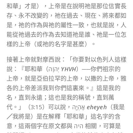
和華」才是），上帝是在說明祂是那位信實長
存、永不改變的，祂在過去、現在、將來都如
是，祂的作為與祂的屬性一致，也就是說，人
能從祂過去的作為去知道祂是誰、祂是一位怎
樣的上帝（或祂的名字是甚麼）。
接著上帝就對摩西說：「你要對以色列人這樣
說：『耶和華（יְהוָֹה
YHVH
）──你們祖宗的
上帝，就是亞伯拉罕的上帝，以撒的上帝，雅
各的上帝差派我到你們這裏來。』這是我的
名，直到永遠；這也是我的稱號，直到萬
代。」（3:15）可以說，אֶֽהְיֶ֖ה
eheyeh
（我是
／
我將是）是在解釋「耶和華」這名字的含
意，這兩個字在原文都與 היה 相關，可算是