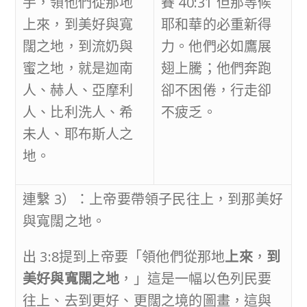
手，領他們從那地
賽 40:31 但那等候
上來，到美好與寬
耶和華的必重新得
闊之地，到流奶與
力。他們必如鷹展
蜜之地，就是迦南
翅上騰；他們奔跑
人、赫人、亞摩利
卻不困倦，行走卻
人、比利洗人、希
不疲乏。
未人、耶布斯人之
地。
連繫 3）：上帝要帶領子民往上，到那美好
與寬闊之地。
出 3:8提到上帝要「領他們從那地
上來
，
到
美好與寬闊之地
，」這是一幅以色列民要
往上、去到更好、更闊之境的圖畫，這與