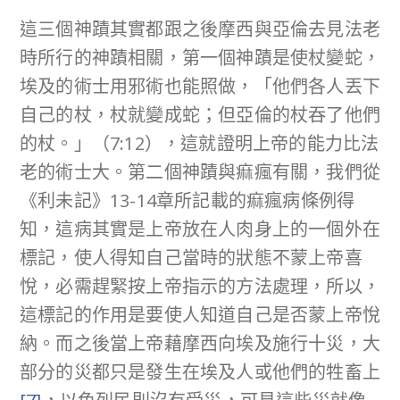
這三個神蹟其實都跟之後摩西與亞倫去見法老
時所行的神蹟相關，第一個神蹟是使杖變蛇，
埃及的術士用邪術也能照做，「他們各人丟下
自己的杖，杖就變成蛇；但亞倫的杖吞了他們
的杖。」（7:12），這就證明上帝的能力比法
老的術士大。第二個神蹟與痲瘋有關，我們從
《利未記》13-14章所記載的痲瘋病條例得
知，這病其實是上帝放在人肉身上的一個外在
標記，使人得知自己當時的狀態不蒙上帝喜
悅，必需趕緊按上帝指示的方法處理，所以，
這標記的作用是要使人知道自己是否蒙上帝悅
納。而之後當上帝藉摩西向埃及施行十災，大
部分的災都只是發生在埃及人或他們的牲畜上