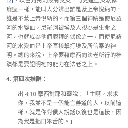
[7]
，以色列民則沒有受災，可見這些災就像
痲瘋一樣，能叫人分辨出誰是蒙上帝悅納的，
誰是不蒙上帝悅納的。而第三個神蹟是使尼羅
河的水變血，尼羅河被埃及人視為是生命之
河，也就成為他們膜拜的偶像之一，而使尼羅
河的水變血是上帝直接擊打埃及所信奉的神
明。總的來說，上帝要藉摩西向法老所行的神
蹟都是要證明祂的能力在法老之上。
4. 第四次推辭：
出 4:10 摩西對耶和華說：「主啊，求求
你，我並不是一個能言善道的人，以前這
樣，就是你對僕人說話以後也是這樣，因
為我是拙口笨舌的。」