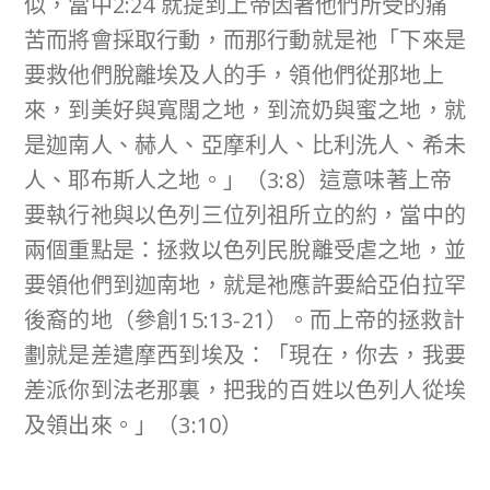
似，當中2:24 就提到上帝因著他們所受的痛
苦而將會採取行動，而那行動就是祂「下來是
要救他們脫離埃及人的手，領他們從那地上
來，到美好與寬闊之地，到流奶與蜜之地，就
是迦南人、赫人、亞摩利人、比利洗人、希未
人、耶布斯人之地。」（3:8）這意味著上帝
要執行祂與以色列三位列祖所立的約，當中的
兩個重點是：拯救以色列民脫離受虐之地，並
要領他們到迦南地，就是祂應許要給亞伯拉罕
後裔的地（參創15:13-21）。而上帝的拯救計
劃就是差遣摩西到埃及：「現在，你去，我要
差派你到法老那裏，把我的百姓以色列人從埃
及領出來。」（3:10）