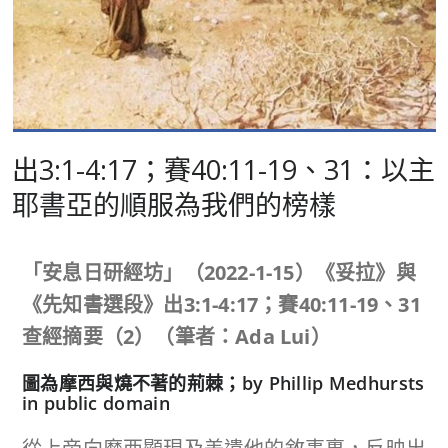
出3:1-4:17；賽40:11-19、31：以主
耶書亞的順服為我們的榜樣
「安息日研經坊」（
2022-1-15
）《妥拉》與
《先知書選段》出
3:
1
-4:17
；賽
40:11-19
、
31
查經摘要
（
2
）（筆者：
Ada Lui
）
圖為摩西與燒不著的荊棘；by Phillip Medhursts
in public domain