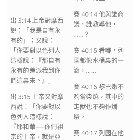
賽 40:14 他與誰商
出 3:14 上帝對摩西
議，誰教導他，
說：「我是自有永
……？
有的」；又說：
「你要對以色列人
賽 40:15 看哪，列
這樣說：『那自有
國都像水桶裏的一
永有的差派我到你
滴，……
們這裏來。』」
賽 40:16 黎巴嫩不
出 3:15 上帝又對摩
夠當柴燒，其中的
西說：「你要對以
走獸也不夠作燔
色列人這樣說：
祭。
『耶和華──你們祖
賽 40:17 列國在他
宗的上帝，就是亞