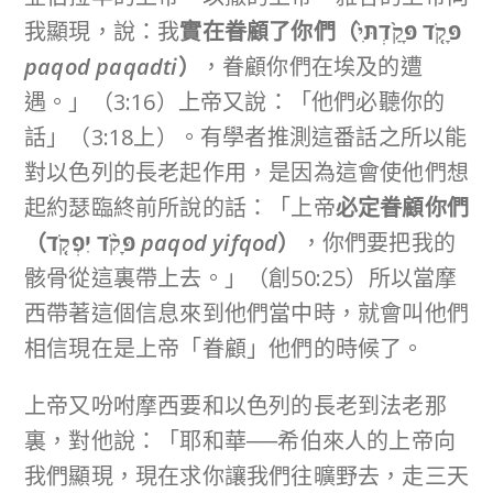
我顯現，說：我
實在眷顧了你們（
פָּקֹ֤ד פָּקַ֙דְתִּי֙
paqod paqadti
）
，眷顧你們在埃及的遭
遇。」（3:16）上帝又說：「他們必聽你的
話」（3:18上）。有學者推測這番話之所以能
對以色列的長老起作用，是因為這會使他們想
起約瑟臨終前所說的話：「上帝
必定眷顧你們
（
פָּקֹ֨ד יִפְקֹ֤ד
paqod yifqod
）
，你們要把我的
骸骨從這裏帶上去。」（創50:25）所以當摩
西帶著這個信息來到他們當中時，就會叫他們
相信現在是上帝「眷顧」他們的時候了。
上帝又吩咐摩西要和以色列的長老到法老那
裏，對他說：「耶和華──希伯來人的上帝向
我們顯現，現在求你讓我們往曠野去，走三天