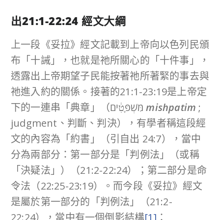
出
21:1-22:24
經文大綱
上一段《妥拉》經文記載到上帝向以色列民頒
布「十誡」，也就是祂所關心的「十件事」，
透露出上帝期望子民能按著祂所著緊的事去與
祂進入約的關係。接著的21:1-23:19是上帝定
下的一連串「典章」（מִּשְׁפָּטִ֔ים
mishpatim
;
judgment、判斷、判決），有學者稱這段經
文的內容為「約書」（引自出 24:7），當中
分為兩部分：第一部分是「判例法」（或稱
「決疑法」）（21:2-22:24）；第二部分是命
令法（22:25-23:19）。而今段《妥拉》經文
是屬於第一部分的「判例法」（21:2-
22:24），當中有一個倒影結構
[1]
：