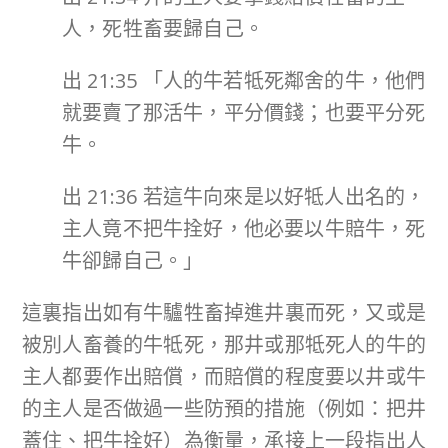
人，死牲畜要歸自己。
出 21:35 「人的牛若牴死鄰舍的牛，他們
就要賣了那活牛，平分價錢；也要平分死
牛。
出 21:36 若這牛向來是以好牴人出名的，
主人竟不把牛拴好，他必要以牛賠牛，死
牛卻歸自己。」
這裏指出如有牛驢牲畜掉進井裏而死，又或是
被別人畜養的牛牴死，那井或那牴死人的牛的
主人都要作出賠償，而賠償的程度要以井或牛
的主人是否做過一些防預的措施（例如：把井
蓋住、把牛拴好）為衡量，承接上一段指出人