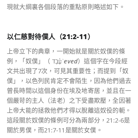
現就大綱裏各個段落的重點原則略述如下。
以仁慈對待僕人（
21:2-11
）
上帝立下的典章，一開始就是關於奴僕的條
例，「奴僕」（ עֶ֫בֶד
ʾeved
）這個字在今段經
文共出現了7次，可見其重要性；而提到「奴
僕」，以色列民肯定不會陌生，因為他們過去
曾長時間以這個身份在埃及地寄居，並且在一
個嚴苛的主人（法老）之下受盡欺壓，全因著
上帝大能的拯救他們才得以脫離這奴役的軛。
這段關於奴僕的條例可分為兩部分，21:2-6是
關於男僕，而21:7-11是關於女僕。