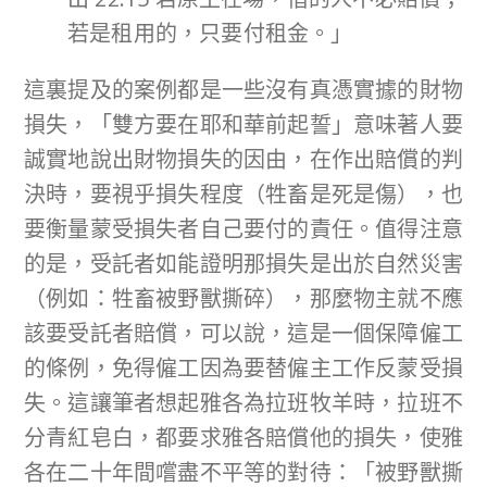
若是租用的，只要付租金。」
這裏提及的案例都是一些沒有真憑實據的財物
損失，「雙方要在耶和華前起誓」意味著人要
誠實地說出財物損失的因由，在作出賠償的判
決時，要視乎損失程度（牲畜是死是傷），也
要衡量蒙受損失者自己要付的責任。值得注意
的是，受託者如能證明那損失是出於自然災害
（例如：牲畜被野獸撕碎），那麼物主就不應
該要受託者賠償，可以說，這是一個保障僱工
的條例，免得僱工因為要替僱主工作反蒙受損
失。這讓筆者想起雅各為拉班牧羊時，拉班不
分青紅皂白，都要求雅各賠償他的損失，使雅
各在二十年間嚐盡不平等的對待：「被野獸撕