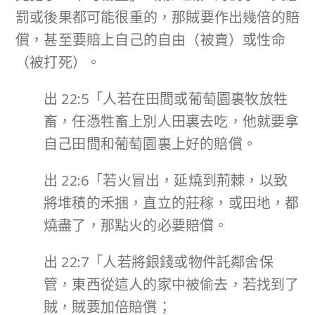
罰或後果都可能很重的，那賊要作出幾倍的賠
償，甚至要賠上自己的自由（被賣）或性命
（被打死）。
出 22:5「人若在田間或葡萄園裏牧放牲
畜，任憑牲畜上別人田裏去吃，他就要拿
自己田間和葡萄園裏上好的賠償。
出 22:6「若火冒出，延燒到荊棘，以致
將堆積的禾捆，直立的莊稼，或田地，都
燒盡了，那點火的必要賠償。
出 22:7「人若將銀錢或物件託鄰舍保
管，東西從這人的家中被偷去，若找到了
賊，賊要加倍賠償；