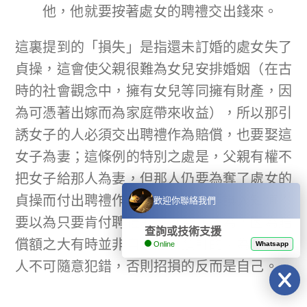
他，他就要按著處女的聘禮交出錢來。
這裏提到的「損失」是指還未訂婚的處女失了
貞操，這會使父親很難為女兒安排婚姻（在古
時的社會觀念中，擁有女兒等同擁有財產，因
為可憑著出嫁而為家庭帶來收益），所以那引
誘女子的人必須交出聘禮作為賠償，也要娶這
女子為妻；這條例的特別之處是，父親有權不
把女子給那人為妻，但那人仍要為奪了處女的
貞操而付出聘禮作為代價。這是要讓人知道不
歡迎你聯絡我們
要以為只要肯付聘禮就可以為所欲為，因為賠
查詢或技術支援
償額之大有時並非自己可以預計的，為要勸告
Online
Whatsapp
人不可隨意犯錯，否則招損的反而是自己。