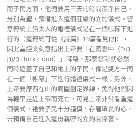
而子民方面，他們要用三天的時間潔淨自己，
分別為聖，預備進入這個莊嚴的立約儀式。留
意傳統上猶太人的婚禮儀式是在一個帳幕下進
行的（這傳統可從《詩篇》19篇看見
[2]
），
因此當經文刻意指出上帝要「在密雲中（בְּעַ֣ב
הֶֽעָנָן֒ thick cloud）」降臨，那麼雲彩就必然
同時遮蓋了自己和地上的子民，像是雙方一同
在一個「帳幕」下進行婚禮儀式一樣；另外，
上帝要摩西在山的周圍劃定界線，免得他們因
為輕率走近上帝而死亡，可見上帝非常看重這
個儀式，祂要子民十分謹慎、存著敬畏的心，
去預備自己進入這份親密的立約關係裏。