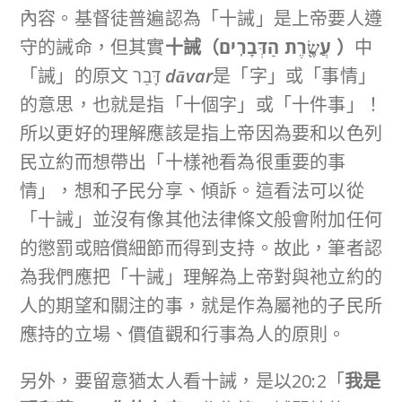
內容。基督徒普遍認為「十誡」是上帝要人遵
守的誡命，但其實
十誡（
עֲשֶׂ֖רֶת הַדְּבָרִֽים
）
中
「誡」的原文 דָּבַר
dāvar
是「字」或「事情」
的意思，也就是指「十個字」或「十件事」！
所以更好的理解應該是指上帝因為要和以色列
民立約而想帶出「十樣祂看為很重要的事
情」，想和子民分享、傾訴。這看法可以從
「十誡」並沒有像其他法律條文般會附加任何
的懲罰或賠償細節而得到支持。故此，筆者認
為我們應把「十誡」理解為上帝對與祂立約的
人的期望和關注的事，就是作為屬祂的子民所
應持的立場、價值觀和行事為人的原則。
另外，要留意猶太人看十誡，是以20:2「
我是