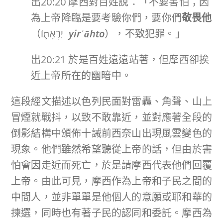
出20:20 摩西對百姓說：「不要害怕；因
為上帝降臨是要考驗你們，要你們
敬畏他
（יִרְאָת֛וֹ
yirʾāhto
），不致犯罪。」
出20:21 於是百姓遠遠站著，但摩西卻挨
近上帝所在的幽暗中。
這段經文描述以色列民面對雷轟、角聲、山上
冒煙就戰抖，以致不敢靠近，並對應著全段的
倒影結構中頒佈十誡前西奈山出現風雲變色的
現象。他們雖然希望聽從上帝的話，但由於害
怕會因走近而死亡，於是請摩西代表他們回覆
上帝。由此可見，摩西作為上帝和子民之間的
中間人，並非單單是他個人的意願或耶和華的
揀選，同時也有著子民的認同和委託。摩西為