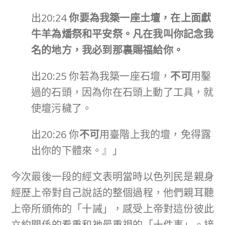
出20:24
你要為我築一座土壇，在上面獻
牛羊為燔祭和平安祭。凡在我叫你記念我
名的地方，我必到那裏賜福給你。
出20:25 你若為我築一座石壇，
不可
用鑿
過的石頭，因為你在石頭上動了工具，就
使壇污穢了。
出20:26 你
不可
用臺階上我的壇，免得露
出你的下體來。』」
今次最後一段的經文表明當時以色列民是親身
經歷上帝對自己說話的整個過程，他們親耳聽
上帝所頒佈的「十誡」，感受上帝對這份彼此
立約關係的看重和祂最重視的「十件事」。接