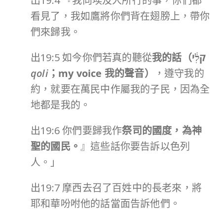
出19:4 『我向埃及人所行的事，你們都
看見了，我如鷹將你們背在翅膀上，帶你
們來歸我。
出19:5 如今你們若真的聽從
我的話（
קֹלִ֔י
qoli
；
my voice
我的聲音）
，遵守我的
約，就要在萬民中作屬我的子民，因為全
地都是我的。
出19:6 你們要歸我作
祭司的國度，為神
聖的國民。
』這些話你要告訴以色列
人。」
出19:7 摩西去召了百姓中的長老來，將
耶和華吩咐他的話當面告訴他們。