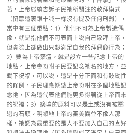
著，上帝繼續告訴子民祂所關注的敬拜模式
（留意這裏跟十誡一樣沒有提及任何刑罰），
當中有三個重點：1）他們不可為上帝製造偶
像，就是指他們不可表面上說自己敬拜上帝，
但實際上卻做出只想滿足自我的拜偶像行為；
2）要為上帝築壇，就是設立一些記念上帝的
地點。上帝會吩咐子民要記念祂名的地方，並
賜下祝福，可以說，這是十分正面和有鼓勵性
的條例，子民理應期望上帝吩咐在多個地點記
念祂，因為這代表他們能更多得著從上帝而來
的祝福；3）築壇的原料可以是土或沒有被鑿
過的石頭。明顯地上帝的審美觀並不像人那
樣，祂認為最重要的是人不要加入自己的喜好
和想法去敬拜祂（因為這變成了滿足人自己而