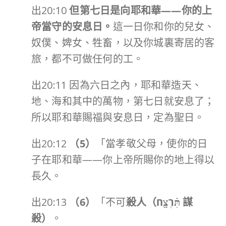
出20:10
但第七日是向耶和華
——
你的上
帝當守的安息日。
這一日你和你的兒女、
奴僕、婢女、牲畜，以及你城裏寄居的客
旅，都不可做任何的工。
出20:11 因為六日之內，耶和華造天、
地、海和其中的萬物，第七日就安息了；
所以耶和華賜福與安息日，定為聖日。
出20:12
（
5
）
「當孝敬父母，使你的日
子在耶和華——你上帝所賜你的地上得以
長久。
出20:13
（
6
）
「不可
殺人（
תִּֿרְצָ֖ח
謀
殺）
。