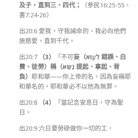
及子，直到三、四代；
（參民16:25-55、
書7:24-26）
出20:6 愛我，守我誡命的，我必向他們
施慈愛，直到千代。
出20:7
（
3
）
「不可
妄（
לַשָּׁ֑וְא
錯誤、白
費、徒勞）稱（
נָשָׂא
提起、拿起、背
負）
耶和華——你上帝的名，因為妄稱耶
和華名的，耶和華必不以他為無罪。
出20:8
（
4
）
「當記念安息日，守為聖
日。
出20:9 六日要勞碌做你一切的工，