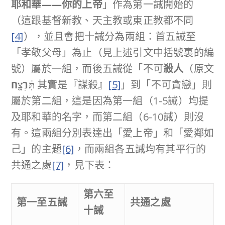
耶和華
——
你的上帝
」作為第一誡開始的
（這跟基督新教、天主教或東正教都不同
[4]
），並且會把十誡分為兩組：首五誡至
「孝敬父母」為止（見上述引文中括號裏的編
號）屬於一組，而後五誡從「不可
殺人
（原文
תִּֿרְצָ֖ח
其實是『謀殺』
[5]
」到「不可貪戀」則
屬於第二組，這是因為第一組（1-5誡）均提
及耶和華的名字，而第二組（6-10誡）則沒
有。這兩組分別表達出「愛上帝」和「愛鄰如
己」的主題
[6]
，而兩組各五誡均有其平行的
共通之處
[7]
，見下表：
第六至
第一至五誡
共通之處
十誡