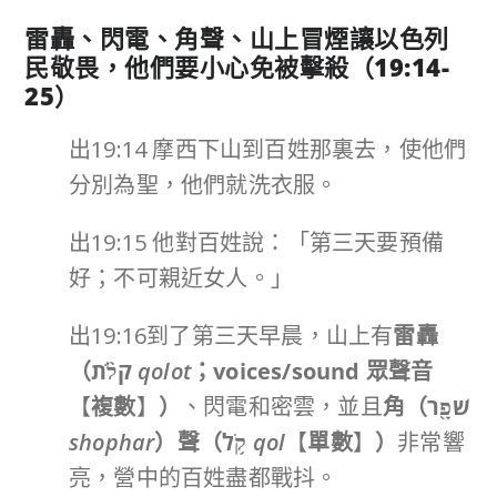
雷轟、閃電、角聲、山上冒煙讓以色列
民敬畏，他們要小心免被擊殺（
19:14-
25
）
出19:14 摩西下山到百姓那裏去，使他們
分別為聖，他們就洗衣服。
出19:15 他對百姓說：「第三天要預備
好；不可親近女人。」
出19:16到了第三天早晨，山上有
雷轟
（
קֹלֹ֨ת
qolot
；
voices/sound
眾聲音
【
複數
】
）
、閃電和密雲，並且
角（
שֹׁפָ֖ר
shophar
）聲（
קֹ֥ל
qol
【
單數
】
）
非常響
亮，營中的百姓盡都戰抖。