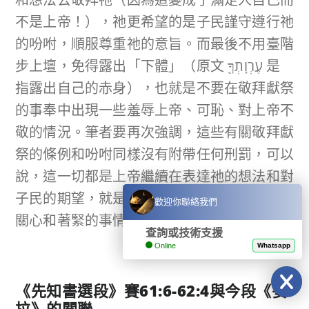
不是上帝！），祂更希望的是子民謹守遵行祂
的吩咐，順服尊重祂的意旨。而最後不用臺階
步上壇，免得露出「下體」（原文 עֶרְוָתְךָ֖ 是
指露出自己的赤身），也就是不要在敬拜獻祭
的事奉中出現一些羞辱上帝、可恥、對上帝不
敬的情況。筆者要再次強調，這些有關敬拜獻
祭的條例和吩咐同樣沒有附帶任何刑罰，可以
說，這一切都是上帝繼續在表達祂的想法和對
子民的期望，就是陳明祂在這份立約關係中所
歡迎你聯絡我們
關心和著緊的事情。
查詢或技術支援
Online
Whatsapp
《先知書選段》賽
61:6-62:4
與今段《妥
拉》的關聯