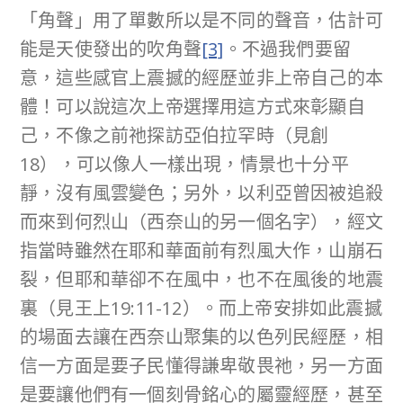
「角聲」用了單數所以是不同的聲音，估計可
能是天使發出的吹角聲
[3]
。不過我們要留
意，這些感官上震撼的經歷並非上帝自己的本
體！可以說這次上帝選擇用這方式來彰顯自
己，不像之前祂探訪亞伯拉罕時（見創
18），可以像人一樣出現，情景也十分平
靜，沒有風雲變色；另外，以利亞曾因被追殺
而來到何烈山（西奈山的另一個名字），經文
指當時雖然在耶和華面前有烈風大作，山崩石
裂，但耶和華卻不在風中，也不在風後的地震
裏（見王上19:11-12）。而上帝安排如此震撼
的場面去讓在西奈山聚集的以色列民經歷，相
信一方面是要子民懂得謙卑敬畏祂，另一方面
是要讓他們有一個刻骨銘心的屬靈經歷，甚至