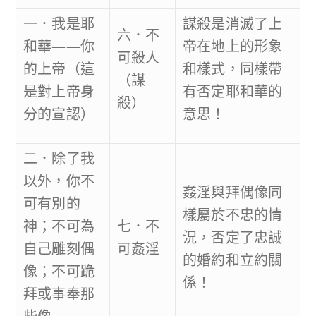
一．我是耶
謀殺是消滅了上
六．不
和華——你
帝在地上的形象
可殺人
的上帝（這
和樣式，同樣帶
（謀
是對上帝身
有否定耶和華的
殺）
分的宣認）
意思！
二．除了我
以外，你不
姦淫與拜偶像同
可有別的
樣屬於不忠的情
神；不可為
七．不
況，否定了忠誠
自己雕刻偶
可姦淫
的婚約和立約關
像；不可跪
係！
拜或事奉那