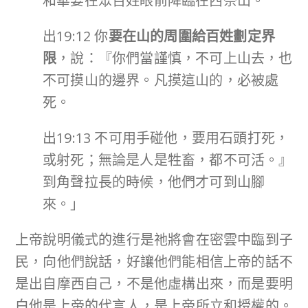
和華要在眾百姓眼前降臨在西奈山。
出19:12 你
要在山的周圍給百姓劃定界
限
，說：『你們當謹慎，不可上山去，也
不可摸山的邊界。凡摸這山的，必被處
死。
出19:13 不可用手碰他，要用石頭打死，
或射死；無論是人是牲畜，都不可活。』
到角聲拉長的時候，他們才可到山腳
來。」
上帝說明儀式的進行是祂將會在密雲中臨到子
民，向他們說話，好讓他們能相信上帝的話不
是出自摩西自己，不是他虛構出來，而是要明
白他是上帝的代言人，是上帝所立和授權的。