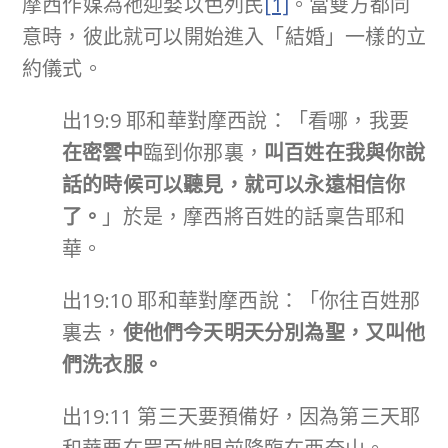
摩西作媒為祂迎娶以色列民
[1]
。當雙方都同
意時，彼此就可以開始進入「結婚」一樣的立
約儀式。
出19:9 耶和華對摩西說：「看哪，我要
在密雲中
臨到你那裏，
叫百姓在我與你說
話的時候可以聽見，就可以永遠相信你
了。
」於是，摩西將百姓的話稟告耶和
華。
出19:10 耶和華對摩西說：「你往百姓那
裏去，
使他們今天明天分別為聖，又叫他
們洗衣服。
出19:11 第三天要預備好，因為第三天耶