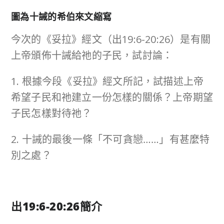
圖為十誡的希伯來文縮寫
今次的《妥拉》經文（出19:6-20:26）是有關
上帝頒佈十誡給祂的子民，試討論：
1. 根據今段《妥拉》經文所記，試描述上帝
希望子民和祂建立一份怎樣的關係？上帝期望
子民怎樣對待祂？
2. 十誡的最後一條「不可貪戀……」有甚麼特
別之處？
出
19:6-20:26
簡介