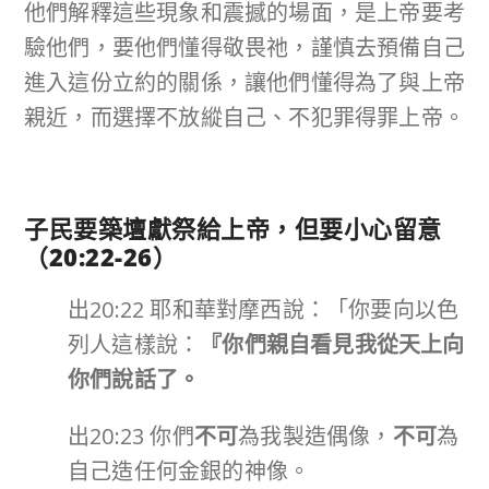
他們解釋這些現象和震撼的場面，是上帝要考
驗他們，要他們懂得敬畏祂，謹慎去預備自己
進入這份立約的關係，讓他們懂得為了與上帝
親近，而選擇不放縱自己、不犯罪得罪上帝。
子民
要築壇獻祭給上帝，但要小心留意
（
20:22-26
）
出20:22 耶和華對摩西說：「你要向以色
列人這樣說：
『你們親自看見我從天上向
你們說話了。
出20:23 你們
不可
為我製造偶像，
不可
為
自己造任何金銀的神像。