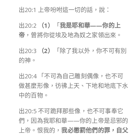
出20:1 上帝吩咐這一切的話，說：
出20:2
（
1
）
「
我是耶和華
——
你的上
帝
，曾將你從埃及地為奴之家領出來。
出20:3
（
2
）
「除了我以外，你不可有別
的神。
出20:4 「不可為自己雕刻偶像，也不可
做甚麼形像，彷彿上天、下地和地底下水
中的百物。
出20:5 不可跪拜那些像，也不可事奉它
們，因為我耶和華——你的上帝是忌邪的
上帝。恨我的，
我必懲罰他們的罪，自父