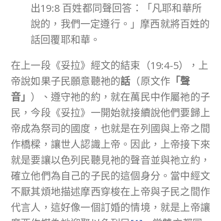
出19:8 百姓都同聲回答：「凡耶和華所
說的，我們一定遵行。」摩西就將百姓的
話回覆耶和華。
在上一段《妥拉》經文的結束（19:4-5），上
帝說如果子民願意聽祂的
話
（原文作
「聲
音」
）、遵守祂的約，就在萬民中作屬祂的子
民，今段《妥拉》一開始就接續說他們要歸上
帝成為祭司的國度，也就是在列國與上帝之間
作橋樑，讓世人認識上帝。因此，上帝接下來
就是要讓以色列民聽見祂的聲音並與祂立約，
確立他們為自己的子民的這個身分。當中經文
不厭其煩地描述摩西穿梭在上帝與子民之間作
代言人，這好像一個訂婚的情境，就是上帝讓