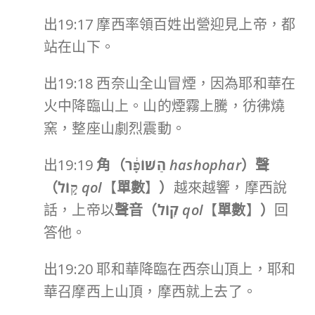
出19:17 摩西率領百姓出營迎見上帝，都
站在山下。
出19:18 西奈山全山冒煙，因為耶和華在
火中降臨山上。山的煙霧上騰，彷彿燒
窯，整座山劇烈震動。
出19:19
角（
הַשּׁוֹפָ֔ר
hashophar
）聲
（
ק֣וֹל
qol
【
單數
】
）
越來越響，摩西說
話，上帝以
聲音（
קֽוֹל
qol
【
單數
】
）
回
答他。
出19:20 耶和華降臨在西奈山頂上，耶和
華召摩西上山頂，摩西就上去了。