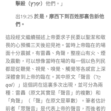
擊殺（
יִפְרָץ
）
他們。」
出19:25
於是，摩西下到百姓那裏告訴他
們。
這段經文繼續描述上帝要求子民要以聖潔和敬
畏的心預備三天後迎見祂。當時上帝臨在的場
面十分震撼，有雷轟、角聲，整座山有火、煙
及震動，可以想像當時在場的每一個以色列民
都是從聽覺、視覺、嗅覺、觸覺等各感官上深
深體會到上帝的臨在。其中原文「聲音（קֹ֥ל
qol
）」這個詞在這裏多次出現，並可分為兩
種：雷轟（原文其實是「聲音」的複數）和
「角聲」（「聲」在原文是單數）。筆者估計
前者「眾聲音」是代表上帝的聲音，而後者的