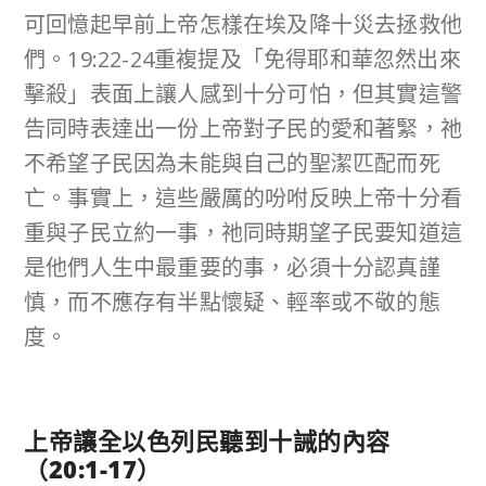
可回憶起早前上帝怎樣在埃及降十災去拯救他
們。19:22-24重複提及「免得耶和華忽然出來
擊殺」表面上讓人感到十分可怕，但其實這警
告同時表達出一份上帝對子民的愛和著緊，祂
不希望子民因為未能與自己的聖潔匹配而死
亡。事實上，這些嚴厲的吩咐反映上帝十分看
重與子民立約一事，祂同時期望子民要知道這
是他們人生中最重要的事，必須十分認真謹
慎，而不應存有半點懷疑、輕率或不敬的態
度。
上帝讓全以色列民聽到十誡的內容
（
20:1-17
）