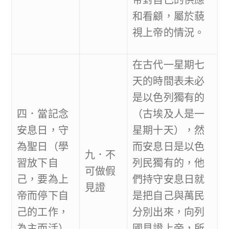
和看顧，屬於藐
視上帝的情況。
在古代一星期七
天的時間表未必
是以色列獨有的
四．當記念
（古埃及人是一
安息日，守
星期十天），然
為聖日（學
而安息日是以色
九．不
習放下自
列民獨有的，他
可做假
己，要為上
們持守安息日就
見證
帝而停下自
是把自己與萬民
己的工作，
分別出來，向列
為主而活）
國見證上帝，所