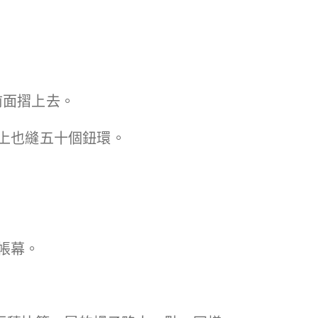
前面摺上去。
邊上也縫五十個鈕環。
帳幕。