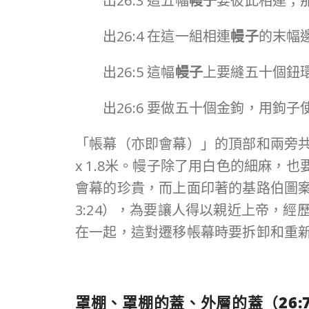
出26:3 這五幅
幔子
要彼此相連；
出26:4 在這一組相連
幔子
的末幅
出26:5 這幅
幔子
上要縫五十個鈕
出26:6 要做五十個金鉤，用鉤子
「帳幕（亦即會幕）」的頂部和兩旁共用
x 1.8米。幔子除了用白色的細麻
會幕的珍貴，而上面印著的基路伯圖
3:24），為要讓人得以親近上帝，
在一起，這對遷移帳幕時要拆卸和重
罩棚、罩棚的蓋、外層的蓋（
26: