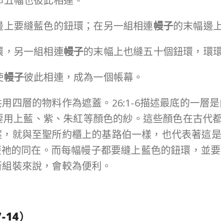
那五幅也彼此相連。
邊上要縫藍色的鈕環；在另一組相連
幔子
的末幅邊
環，另一組相連
幔子
的末幅上也縫五十個鈕環，環
使
幔子
彼此相連，成為一個帳幕。
四層的物料作為遮蓋。26:1-6描述最底的一層
，也要用上藍、紫、朱紅等顏色的紗。這些顏色在古
案，就與至聖所約櫃上的基路伯一樣，也代表著這
經歷祂的同在。而每幅幔子都要縫上藍色的鈕環，並
新組裝來說，會較為便利。
7-14
）