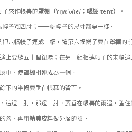
幔子來作帳幕的
罩棚（
אֹהֶל
ʾōhel
；帳棚
tent
）
。
每幅幔子寬四肘；十一幅幔子的尺寸都要一樣。
，又把六幅幔子連成一幅，這第六幅幔子要在
罩棚
的
的末幅邊上要縫五十個鈕環；在另一組相連幔子的末幅
鈕環中，使
罩棚
相連成為一個。
餘下的半幅要垂在帳幕的背面。
，這邊一肘，那邊一肘，要垂在帳幕的兩邊，蓋住
的蓋，再用
精美皮料
做外層的蓋。