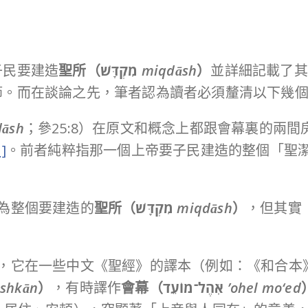
子民要建造
聖所（
מִקְדָּשׁ
miqdāsh
）
並詳細記載了其
節。而在談論之先，筆者認為讀者必須釐清以下幾
āsh
；參25:8）在原文和概念上都跟會幕裏的兩
1]
。前者純粹指那一個上帝要子民建造的整個「聖
為整個要建造的
聖所（
מִקְדָּשׁ
miqdāsh
）
，但其實
，它在一些中文《聖經》的譯本（例如：《和合本
shkān
）
，有時譯作
會幕（
אֹֽהֶל־מוֹעֵד
’ohel mo‘ed