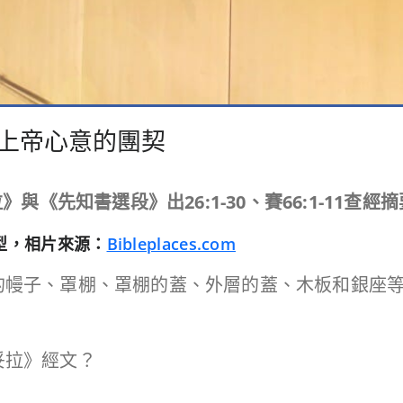
：合乎上帝心意的團契
拉》與《先知書選段》出
26:1-30
、賽
66:1-11
查經摘
型，相片來源：
Bibleplaces.com
幕的幔子、罩棚、罩棚的蓋、外層的蓋、木板和銀座
妥拉》經文？