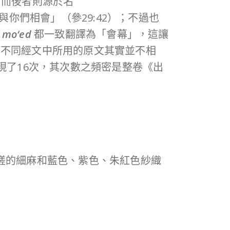
，而後者則源於名
你們相會」（參29:42）；不過也
l mo‘ed
都一致翻譯為「會幕」，這讓
在不同經文中所用的原文其實並不相
現了16次，其次數之頻密是整卷《出
搓的細麻和藍色、紫色、朱紅色紗織