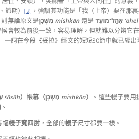
：居住、安頓），突顯著「上帝與人同在」的意義
、節期）
[2]
，強調其功能是「我（上帝）要在那裏與
，則無論原文是
מִשְׁכָּן
mishkān
還是
אֹֽהֶל־מוֹעֵד
’ohe
時候會較為前後一致，容易理解，但就難以分辨它
）
一詞在今段《妥拉》經文的短短30節中就已經出
עָ
ꜥ
āsāh
）帳幕（
מִשְׁכָּן
mishkān
）
。這些幔子要用
伯
。
每幅
幔子寬四肘
，全部的
幔子
尺寸都要一樣。