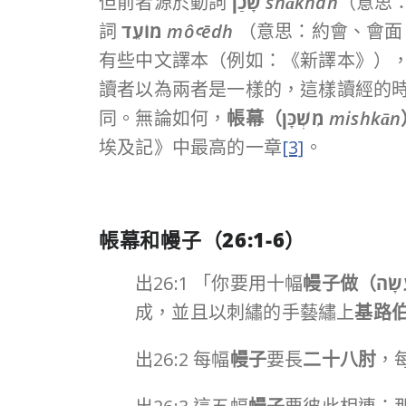
但前者源於動詞
שָׁכַן
shākhan
（意思
詞
מוֹעֵד
môꜥēdh
（意思：約會、會面
有些中文譯本（例如：《新譯本》）
讀者以為兩者是一樣的，這樣讀經的
同。無論如何，
帳幕（
מִשְׁכָּן
mishkān
埃及記》中最高的一章
[3]
。
帳幕和幔子（
26:1-6
）
出26:1 「你要用十幅
幔子做（
שָׂה
成，並且以刺繡的手藝繡上
基路
出26:2 每幅
幔子
要長
二十八肘
，