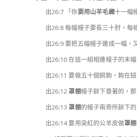
出26:7 「你
要用山羊毛織
十一幅
出26:8 每幅幔子要長三十肘，
出26:9 要把五幅幔子連成一幅
出26:10 在這一組相連幔子
出26:11 要做五十個銅鉤，鉤在
出26:12
罩棚
幔子餘下垂著的，那
出26:13
罩棚
的幔子兩旁所餘下的
出26:14 要用染紅的公羊皮做
罩棚