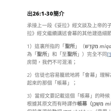
出
26:1-30
簡介
承接上一段《妥拉》經文談及上帝的
拉》經文繼續講述會幕的其他建造細
1）這裏所指的「
聖所
」（
מִקְדָּשׁ
miqd
為「
聖所
」和「至
聖所
」）完全不同
[
房間，我們不可混淆；
2）信徒也容易籠統地將「會幕」理解
起來的那個「帳幕」；
3）
當經文要記載這個「帳幕」的時候
根據其原文而有時譯作
帳幕（
מִשְׁכָּן
mi