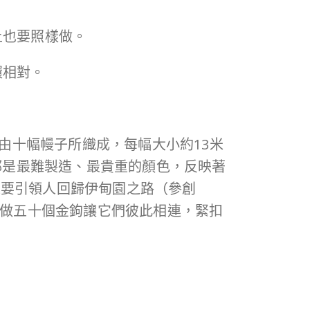
上也要照樣做。
環相對。
是由十幅幔子所織成，每幅大小約13米
代都是最難製造、最貴重的顏色，反映著
是要引領人回歸伊甸園之路（參創
要做五十個金鉤讓它們彼此相連，緊扣