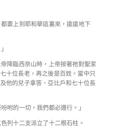
人，都要上到耶和華這裏來，遠遠地下
。」
上帝降臨西奈山時，上帝按著祂對聖潔
和七十位長老，再之後是百姓。當中只
以及他的兒子拿答、亞比戶和七十位長
所吩咐的一切，我們都必遵行。」
以色列十二支派立了十二根石柱。