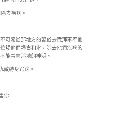
間除去疾病。
民不可隨從那地方的習俗去跪拜事奉他
那位賜他們糧食和水，除去他們疾病的
必不能事奉那地的神明。
的仇敵轉身逃跑。
害你。