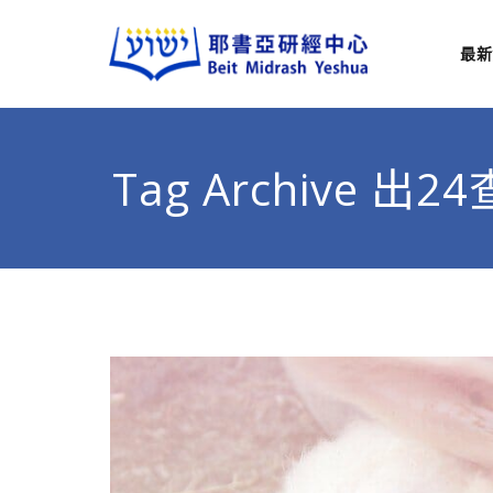
最新
耶
從猶太
Tag Archive 出2