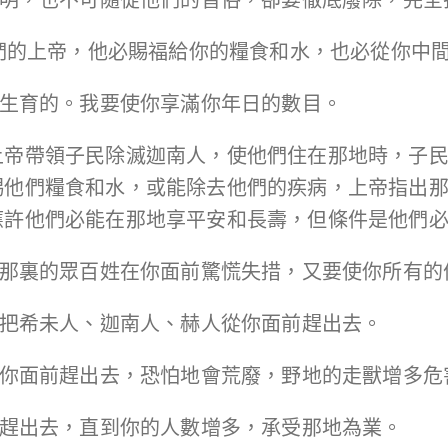
─你們的上帝，他必賜福給你的糧食和水，也必從你中
、不生育的。我要使你享滿你年日的數目。
上帝帶領子民除滅迦南人，使他們住在那地時，子
賜他們糧食和水，或能除去他們的疾病，上帝指出
應許他們必能在那地享平安和長壽，但條件是他們
我要使那裏的眾百姓在你面前驚慌失措，又要使你所有
面，把希未人、迦南人、赫人從你面前趕出去。
們從你面前趕出去，恐怕地會荒廢，野地的走獸增多危
面前趕出去，直到你的人數增多，承受那地為業。