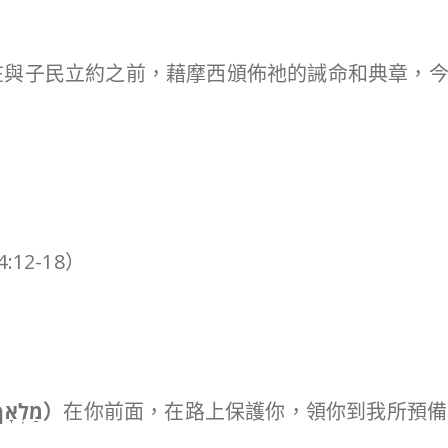
在與子民立約之前，藉摩西頒佈祂的誡命和典章，
12-18）
מַלְאָךְ
）
在你前面，在路上保護你，領你到我所預備