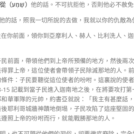
從（
שָׁמַע
）
他的話。不可抗拒他，否則他必不赦免
他的話，照我一切所說的去做，我就以你的仇敵為
走在你前面，領你到亞摩利人、赫人、比利洗人、迦
子民前面，帶領他們到上帝所預備的地方，然後兩
是得罪上帝，這位使者會帶領子民除滅那地的人。
的條件：子民要聽從這位使者的吩咐。這裏說的使
3-15 記載到當子民進入迦南地之後，在將要攻打
耶和華軍隊的元帥，約書亞就說：「我主有甚麼話
最後耶利哥城牆神蹟地倒塌，子民攻陷了這座堅固
民遵照上帝的吩咐而行，就能戰勝那地的人。
們的神明，也不可隨從他們的習俗，卻要徹底廢除，完