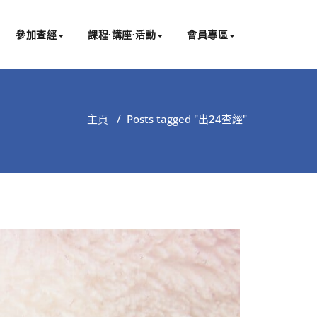
參加查經
課程∙講座∙活動
會員專區
主頁
/
Posts tagged "出24查經"