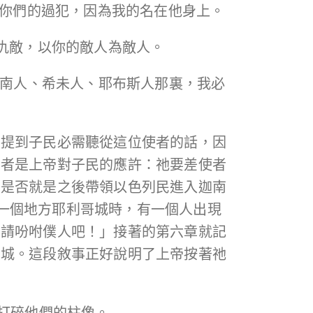
你們的過犯，因為我的名在他身上。
仇敵，以你的敵人為敵人。
南人、希未人、耶布斯人那裏，我必
次提到子民必需聽從這位使者的話，因
前者是上帝對子民的應許：祂要差使者
者是否就是之後帶領以色列民進入迦南
第一個地方耶利哥城時，有一個人出現
，請吩咐僕人吧！」接著的第六章就記
的城。這段敘事正好說明了上帝按著祂
全打碎他們的柱像。