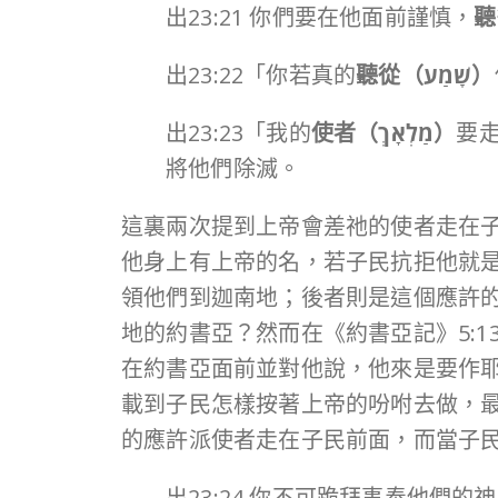
出23:21 你們要在他面前謹慎，
聽
出23:22「你若真的
聽從（
שָׁמַע
）
出23:23「我的
使者（
מַלְאָךְ
）
要
將他們除滅。
這裏兩次提到上帝會差祂的使者走在
他身上有上帝的名，若子民抗拒他就
領他們到迦南地；後者則是這個應許
地的約書亞？然而在《約書亞記》5:1
在約書亞面前並對他說，他來是要作
載到子民怎樣按著上帝的吩咐去做，
的應許派使者走在子民前面，而當子
出23:24 你不可跪拜事奉他