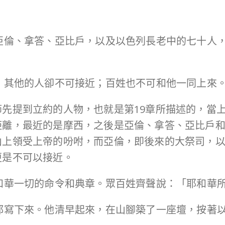
你和亞倫、拿答、亞比戶，以及以色列長老中的七十
和華，其他的人卻不可接近；百姓也不可和他一同上來
先提到立約的人物，也就是第19章所描述的，當
距離，最近的是摩西，之後是亞倫、拿答、亞比戶
山上領受上帝的吩咐，而亞倫，即後來的大祭司，
更是不可以接近。
述耶和華一切的命令和典章。眾百姓齊聲說：「耶和華
命令都寫下來。他清早起來，在山腳築了一座壇，按著