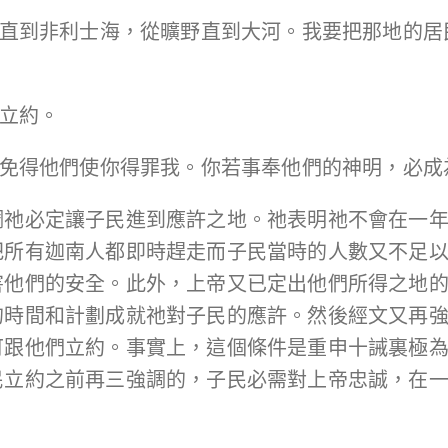
從紅海直到非利士海，從曠野直到大河。我要把那地的
明立約。
地上，免得他們使你得罪我。你若事奉他們的神明，必
調祂必定讓子民進到應許之地。祂表明祂不會在一
把所有迦南人都即時趕走而子民當時的人數又不足
害他們的安全。此外，上帝又已定出他們所得之地
的時間和計劃成就祂對子民的應許。然後經文又再
可跟他們立約。事實上，這個條件是重申十誡裏極
民立約之前再三強調的，子民必需對上帝忠誠，在