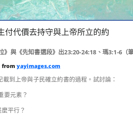
-6：一生付代價去持守與上帝所立的約
拉》與《先知書選段》出
23:20-24:18
、瑪
3:1-6
（
 from
yayimages.com
）經文記載到上帝與子民確立約書的過程。試討論：
些重要元素？
甚麼平行？