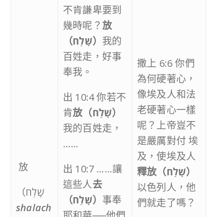
不肯謙卑要到
幾時呢？
放
（
שָׁלַח
）
我的
百姓走，好事
撒上 6:6 你們
奉我。
為何硬著心，
像埃及人和法
出 10:4 你若不
老硬著心一樣
肯
放
（
שָׁלַח
）
呢？上帝豈不
我的百姓走，
是嚴厲對付 埃
……
及，使埃及人
放
出 10:7 ……讓
釋放
（
שָׁלַח
）
這些人
去
以色列人，他
（שָׁלַח
（
שָׁלַח
）
事奉
們就走了嗎？
shalach
耶和華──他們