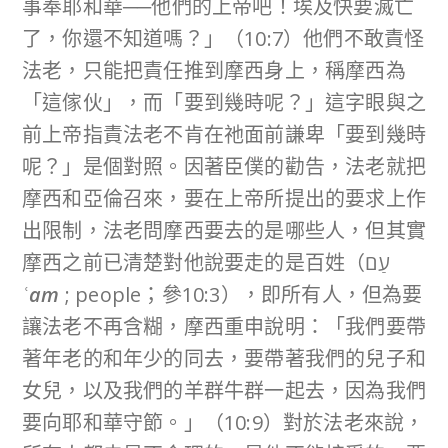
事奉耶和華──他們的上帝吧！埃及快要滅亡
了，你還不知道嗎？」（10:7）他們不敢責怪
法老，只能把責任推到摩西身上，稱摩西為
「這傢伙」，而「要到幾時呢？」這字眼與之
前上帝指責法老不肯在祂面前謙卑「要到幾時
呢？」是個對照。因著臣僕的勸告，法老就把
摩西和亞倫召來，要在上帝所提出的要求上作
出限制，法老問摩西要去的是哪些人，但其實
摩西之前已清楚對他說要走的是百姓（עַם
ʿam
; people；參10:3），即所有人，但為要
讓法老不再含糊，摩西重申說明：「我們要帶
著年老的和年少的同去，要帶著我們的兒子和
女兒，以及我們的羊群牛群一起去，因為我們
要向耶和華守節。」（10:9）對於法老來說，