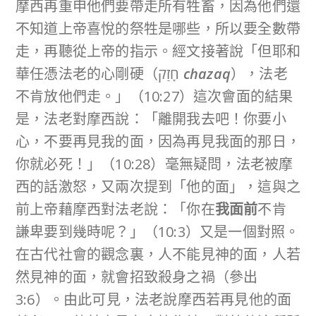
摩西再重申他們要帶走所有牲畜，因為他們還
不知道上帝喜悅的祭牲是哪些，所以要全數帶
走，再聽從上帝的指示。經文接著說「但耶和
華任憑法老的心剛硬（חָזַק
chazaq
），法老
不肯放他們走。」（10:27）這次會面的結果
是，法老對摩西說：「離開我去吧！你要小
心，不要再見我的面，因為再見我面的那日，
你就必死！」（10:28）毫無疑問，法老被摩
西的話激怒，又兩次提到「他的面」，這與之
前上帝藉摩西對法老說：「你在
我面前
不肯
謙卑要到幾時呢？」（10:3）又是一個對照。
在古代社會的觀念裏，人不能見神的面，人若
然見神的面，就會招致殺身之禍（參出
3:6）。由此可見，法老說摩西若再見他的面