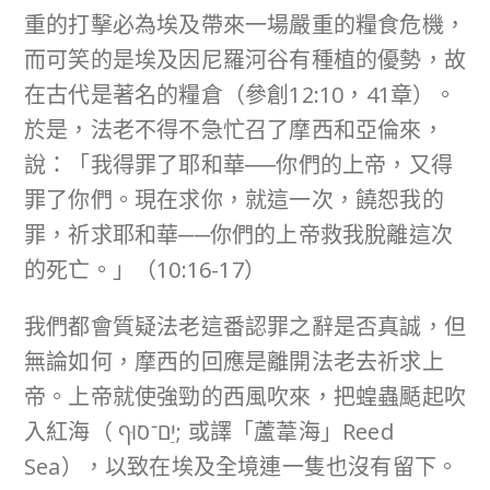
重的打擊必為埃及帶來一場嚴重的糧食危機，
而可笑的是埃及因尼羅河谷有種植的優勢，故
在古代是著名的糧倉（參創12:10，41章）。
於是，法老不得不急忙召了摩西和亞倫來，
說：「我得罪了耶和華──你們的上帝，又得
罪了你們。現在求你，就這一次，饒恕我的
罪，祈求耶和華──你們的上帝救我脫離這次
的死亡。」（10:16-17）
我們都會質疑法老這番認罪之辭是否真誠，但
無論如何，摩西的回應是離開法老去祈求上
帝。上帝就使強勁的西風吹來，把蝗蟲颳起吹
入紅海（ יַם־סוּף; 或譯「蘆葦海」Reed
Sea），以致在埃及全境連一隻也沒有留下。