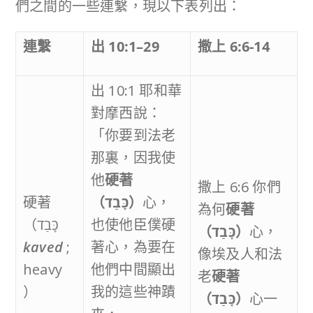
們之間的一些連繫，現以下表列出：
連繫
出
10
:
1
–
29
撒上
6:6-14
出 10:1 耶和華
對摩西說：
「你要到法老
那裏，因我使
他
硬著
撒上 6:6 你們
硬著
（
כָּבַד
）
心，
為何
硬著
（כָּבַד
也使他臣僕硬
（
כָּבַד
）
心，
kaved
;
著心，為要在
像埃及人和法
heavy
他們中間顯出
老
硬著
）
我的這些神蹟
（
כָּבַד
）
心一