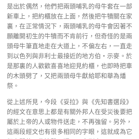
是出於偶然，他們把兩頭哺乳的母牛套在一部
新車上，把約櫃放在上面，然後把牛犢關在家
裏，在正常情況下，兩頭哺乳的母牛會因著不
願離開初生的牛犢而不肯前行，但奇怪的是兩
頭母牛筆直地走在大道上，不偏左右，一直走
到以色列與非利士最接近的地方伯‧示麥。於
是那裏的人歡歡喜喜地迎見約櫃，也即時把車
的木頭劈了，又把兩頭母牛獻給耶和華為燔
祭。
從上述所見，今段《妥拉》與《先知書選段》
的經文在意思上都是有關外邦人在受災後要把
屬於上帝的人或物件送走，不再強留。另外，
這兩段經文也有很多相同的字眼，這就成為它