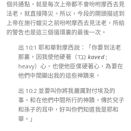
個共通點，就是每次上帝都不會吩咐摩西去見
法老，就直接降災。所以，今段的開頭描述到
上帝在施行蝗災之前吩咐摩西去見法老，所給
的警吿也是這三個循環裏的最後一次。
出 10:1 耶和華對摩西說：「你要到法老
那裏，因我使他硬著（כָּבַד
kaved
;
heavy）心，也使他臣僕硬著心，為要在
他們中間顯出我的這些神蹟來，
出 10:2 並要叫你將我嚴厲對付埃及的
事，和在他們中間所行的神蹟，傳於兒子
和孫子的耳中，好叫你們知道我是耶和
華。」