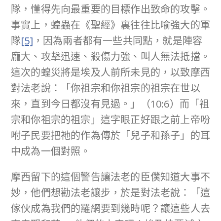
隊，懂得先向最重要的目標作出致命的攻擊。
事實上，蝗蟲在《聖經》裏往往比喻強大的軍
隊
[5]
，因為兩者都有一些共同點，就是陣容
龐大、攻擊迅速、殺傷力強、叫人無法抵擋。
這次的蝗災將是埃及人前所未見的，以致摩西
對法老說：「你祖宗和你祖宗的祖宗在世以
來，直到今日都沒有見過。」（10:6）而「祖
宗和你祖宗的祖宗」這字眼正好跟之前上帝吩
咐子民要把祂的作為傳於「兒子和孫子」的耳
中成為一個對照。
摩西留下的這個警告讓法老的臣僕知道大事不
妙，他們想勸法老讓步，於是對法老說：「這
傢伙成為我們的羅網要到幾時呢？讓這些人去