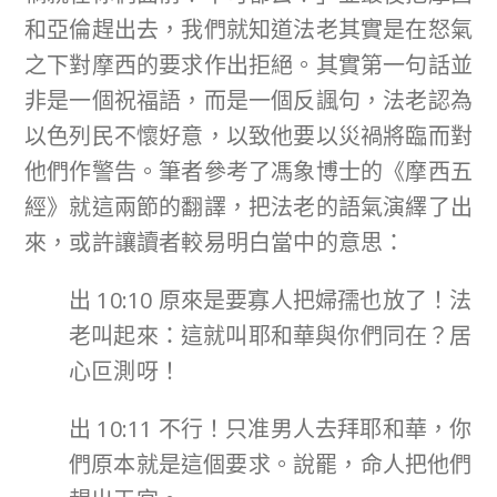
和亞倫趕出去，我們就知道法老其實是在怒氣
之下對摩西的要求作出拒絕。其實第一句話並
非是一個祝福語，而是一個反諷句，法老認為
以色列民不懷好意，以致他要以災禍將臨而對
他們作警告。筆者參考了馮象博士的《摩西五
經》就這兩節的翻譯，把法老的語氣演繹了出
來，或許讓讀者較易明白當中的意思：
出 10:10 原來是要寡人把婦孺也放了！法
老叫起來：這就叫耶和華與你們同在？居
心叵測呀！
出 10:11 不行！只准男人去拜耶和華，你
們原本就是這個要求。說罷，命人把他們