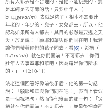
所有人都去是不合理的，是他不能接受的，要
是單純是去守節的話，只要壯年人（
גְּבָרִים֙
gevarim
）去就足夠了，根本不需要連
年老的、年少的、兒子、女兒都去，所以，他
認為如果所有人都去，其目的必然是要逃之夭
夭。於是說：「願耶和華與你們同在吧！我若
讓你們帶著你們的孩子同去，看
[6]
，災禍（
רָעָ֖ה
raʿah
）就在你們面前！不可都去！你們
壯年人去事奉耶和華吧，因為這是你們所求
的。」（10:10-11）
法老這個回答好像前後矛盾，他的第一句話
說：「願耶和華與你們同在吧！」表面上看似
是一個祝福句，然而從他後面的那一句：「災
禍就在你們面前！不可都去！」並最後把摩西