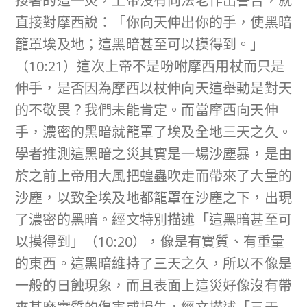
接著的這一災，上帝沒有向法老作出警告，就
直接對摩西說：「你向天伸出你的手，使黑暗
籠罩埃及地；這黑暗甚至可以摸得到。」
（10:21）這次上帝不是吩咐摩西用杖而只是
伸手，是否因為摩西以杖伸向天這舉動是對天
的不敬畏？我們未能肯定。而當摩西向天伸
手，濃密的黑暗就籠罩了埃及全地三天之久。
學者推測這黑暗之災其實是一場沙塵暴，是由
於之前上帝用大風把蝗蟲吹走而帶來了大量的
沙塵，以致全埃及地都籠罩在沙塵之下，出現
了濃密的黑暗。經文特別描述「這黑暗甚至可
以摸得到」（10:20），像是有實質、有重量
的東西。這黑暗維持了三天之久，所以不像是
一般的日蝕現象，而且表面上這災好像沒有帶