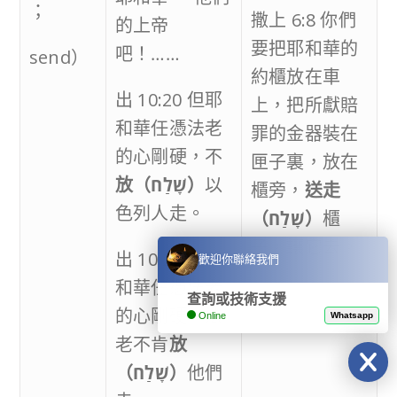
；
撒上 6:8 你們
的上帝
要把耶和華的
吧！……
send）
約櫃放在車
出 10:20 但耶
上，把所獻賠
和華任憑法老
罪的金器裝在
的心剛硬，不
匣子裏，放在
放
（
שָׁלַח
）
以
櫃旁，
送走
色列人走。
（
שָׁלַח
）
櫃
子，讓它去。
出 10:27 但耶
歡迎你聯絡我們
和華任憑法老
查詢或技術支援
的心剛硬，法
Online
Whatsapp
老不肯
放
（
שָׁלַח
）
他們