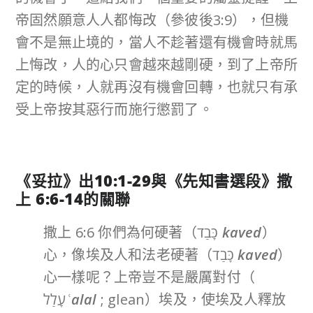
帝固然願意人人都悔改（參彼後3:9），但機
會不是無止境的，當人不趁著還有機會時就馬
上悔改，人的心只會越來越剛硬，到了上帝所
定的時候，人就再沒有機會回轉，也就只有承
受上帝按其惡行而施行懲罰了。
《妥拉》出
10:1-29
與《先知書選段》撒
上
6:6-14
的關聯
撒上 6:6 你們為何硬著（כָּבַד
kaved
）
心，像埃及人和法老硬著（כָּבַד
kaved
）
心一樣呢？上帝豈不是嚴厲對付（
עָלַל
ʿalal
; glean）埃及，使埃及人釋放