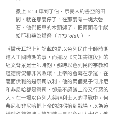
撒上 6:14 車到了伯‧示麥人約書亞的田
間，就在那裏停了。在那裏有一塊大磐
石，他們把車的木頭劈了，把兩頭母牛獻
給耶和華為燔祭（ עֹלָה
ʿolah
）。
《撒母耳記上》記載的是以色列民由士師時期
進入王國時期的事，而這段《先知書選段》的
經文背景是士師時期，那時以色列民的宗教和
道德情況都非常敗壞。上帝的會幕在示羅，在
裏面供職的是祭司以利，他的兩個兒子何弗尼
和非尼哈都是祭司，卻是不認識上帝又行惡的
人。在一場以色列人與非利士人的爭戰中，何
弗尼和非尼哈把上帝的約櫃抬到戰場，以為這