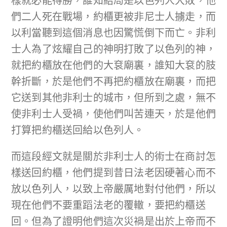
樣就必能得勝，誰知結局是以色列人大敗，他
們二人死在戰場，約櫃更被非尼士人擄走，而
以利當聽到這個消息也因驚慌倒下而亡。非利
士人為了炫耀自己的神明打敗了以色列的神，
就把約櫃放在他們的大袞廟裏，誰知大袞的肢
幹折斷，於是他們不再把約櫃放在廟裏，而把
它送到其他非利士的城市，但所到之處，無不
使非利士人受禍，使他們叫苦連天，於是他們
打算把約櫃送回給以色列人。
而這段經文就是關於非利士人的術士在商討怎
樣送回約櫃，他們提到昔日法老因硬著心而不
放以色列人，以致上帝嚴厲地對付他們，所以
現在他們不要重蹈法老的覆轍，要把約櫃送
回。但為了證明他們這次災禍是出於上帝而不