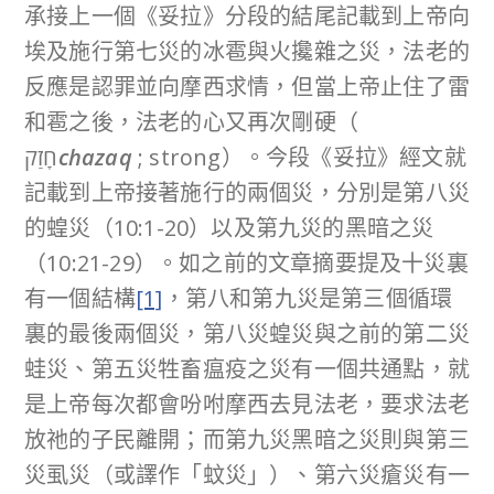
承接上一個《妥拉》分段的結尾記載到上帝向
埃及施行第七災的冰雹與火攙雜之災，法老的
反應是認罪並向摩西求情，但當上帝止住了雷
和雹之後，法老的心又再次剛硬（
חָזַק
chazaq
; strong）。今段《妥拉》經文就
記載到上帝接著施行的兩個災，分別是第八災
的蝗災（10:1-20）以及第九災的黑暗之災
（10:21-29）。如之前的文章摘要提及十災裏
有一個結構
[1]
，第八和第九災是第三個循環
裏的最後兩個災，第八災蝗災與之前的第二災
蛙災、第五災牲畜瘟疫之災有一個共通點，就
是上帝每次都會吩咐摩西去見法老，要求法老
放祂的子民離開；而第九災黑暗之災則與第三
災虱災（或譯作「蚊災」）、第六災瘡災有一