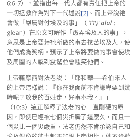
6:6-7），並指出每一代人都有責任把上帝的
一切拯救作為對下一代述說
[2]
。而上帝說祂
會做「嚴厲對付埃及的事」（ עָלַל
ʿalal
;
glean）在原文可解作「愚弄埃及人的事」，
意思是上帝要藉祂所做的事去挖苦埃及人，使
他們成為笑柄。預示了上帝將要做的事會使埃
及周圍的人感到震驚並會嗤笑他們。
上帝藉摩西對法老說：「耶和華──希伯來人
的上帝這樣說：『你在我面前不肯謙卑要到幾
時呢？放我的百姓走，好事奉我。』」
（10:3）這正解釋了法老的心一直剛硬的原
因，即使已經被七個災折騰了這麼久，而且一
個災比一個災嚴重，法老仍然不肯承認自己和
埃及偶像的能力都不能跟上帝相比，他不肯聽