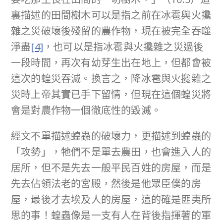
裏描述的田間樹木可以是指之前在冰雹與火攙
雜之災破壞後殘留的農作物，現在被完全吞噬
淨盡
[4]
，也可以是指冰雹與火攙雜之災過後
一段時間，再次有幼芽生出在地上，但都會被
這次的蝗災吞滅。換言之，降冰雹與火攙雜之
災時上帝其實已手下留情，但現在這個蝗災將
會是對農作物一個徹底性的毀滅。
經文不單描述蝗蟲的破壞力，更描述到蝗蟲的
「攻勢」，牠們不是單去農田，也會進入人的
居所，但不是先去一般平民百姓的房屋，而是
先去佔領法老的宮殿，然後是他眾臣僕的房
屋，最後才去埃及人的房屋，這的確是匪夷所
思的事！蝗蟲像是一支有人在背後指揮著的軍