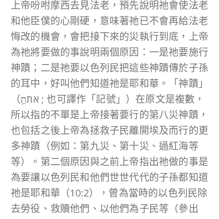
上帝吩咐摩西去見法老，預先說明祂會使法老
和他臣僕的心剛硬，意味著祂已不會再給法老
悔改的機會，會把接下來的災執行到底，上帝
為祂將要做的事說明兩個原因：一是祂要施行
神蹟；二是祂要以色列民把這些神蹟傳於子孫
的耳中，好叫他們知道祂是耶和華。「神蹟」
（‎אֹתֹתַ֥ ; 也可譯作「記號」）在原文是複數，
所以指的不單是上帝接著要行的第八災神蹟，
也包括之後上帝為拯救子民離開埃及而行的更
多神蹟（例如：第九災、第十災、過紅海等
等）。第二個原因與之前上帝指出祂做的事是
為要讓以色列民和他們世世代代的子孫都知道
祂是耶和華（10:2），曾為當時的以色列民除
去勞役、救贖他們、以他們為子民等（參出