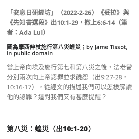
「安息日研經坊」（
2022-2-26
）《妥拉》與
《先知書選段》
出
10:1-29
，撒上
6:6-14
（筆
者：
Ada Lui
）
圖為摩西伸杖施行第八災蝗災；by Jame Tissot,
in public domain
當上帝向埃及施行第七和第八災之後，法老曾
分別兩次向上帝認罪並求饒恕（出9:27-28，
10:16-17），從經文的描述我們可以怎樣解讀
他的認罪？這對我們又有甚麼提醒？
第八災：蝗災（出
10:1-20
）