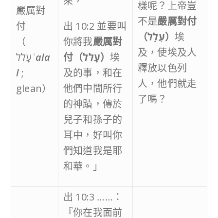
來，
樣呢？上帝豈
嚴厲對
不是
嚴厲對付
付
出 10:2 並要叫
（
עָלַל
）
埃
（
你將我
嚴厲對
及，使埃及人
עָלַל
ʿala
付
（
עָלַל
）
埃
釋放以色列
l
;
及的事，和在
人，他們就走
glean）
他們中間所行
了嗎？
的神蹟，傳於
兒子和孫子的
耳中，好叫你
們知道我是耶
和華。」
出 10:3 ……：
『你在我面前