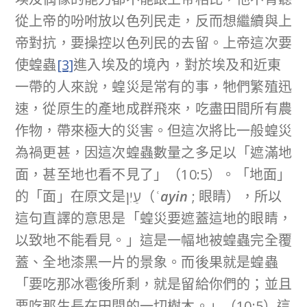
從上帝的吩咐放以色列民走，反而想繼續與上
帝對抗，要操控以色列民的去留。上帝這次要
使蝗蟲
[3]
進入埃及的境內，對於埃及和近東
一帶的人來說，蝗災是常有的事，牠們繁殖迅
速，從原生的產地成群飛來，吃盡田間所有農
作物，帶來極大的災害。但這次將比一般蝗災
為禍更甚，因這次蝗蟲數量之多足以「遮滿地
面，甚至地也看不見了」（10:5）。「地面」
的「面」在原文是עַיִן（
ʿayin
; 眼睛），所以
這句直譯的意思是「蝗災要遮蓋這地的眼睛，
以致地不能看見。」這是一幅地被蝗蟲完全覆
蓋、全地漆黑一片的景象。而後果就是蝗蟲
「要吃那冰雹後所剩，就是留給你們的；並且
要吃那生長在田間的一切樹木。」（10:5）這