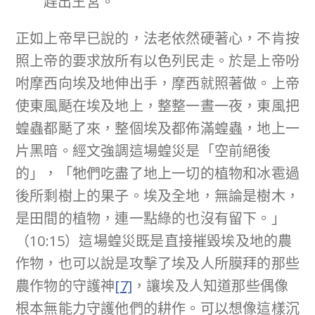
趕出王宮。
正如上帝早已說的，法老依然硬著心，不肯按
照上帝的要求放所有以色列民走。於是上帝吩
咐摩西向埃及地伸出手，摩西就照著做。上帝
使東風颳在埃及地上，整整一晝一夜，東風把
蝗蟲都颳了來，整個埃及都佈滿蝗蟲，地上一
片黑暗。經文強調這場蝗災是「空前絕後
的」，「牠們吃盡了地上一切的植物和冰雹過
後所剩樹上的果子。埃及全地，無論是樹木，
是田間的植物，連一點綠的也沒有留下。」
（10:15）這場蝗災既是直接摧毀埃及地的農
作物，也可以說是攻擊了埃及人所膜拜的那些
農作物的守護神
[7]
，讓埃及人知道那些偶像
根本無能力守護他們的耕作。可以想像這樣沉