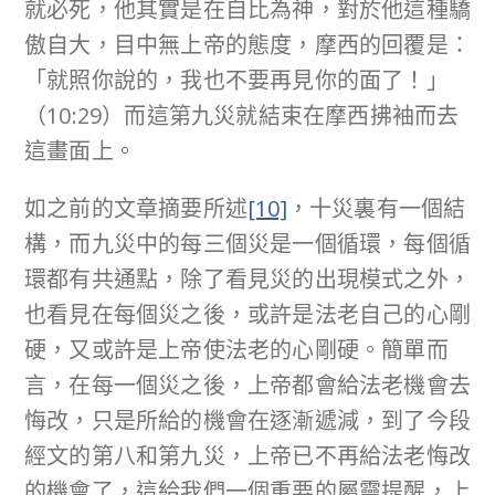
就必死，他其實是在自比為神，對於他這種驕
傲自大，目中無上帝的態度，摩西的回覆是：
「就照你說的，我也不要再見你的面了！」
（10:29）而這第九災就結束在摩西拂袖而去
這畫面上。
如之前的文章摘要所述
[10]
，十災裏有一個結
構，而九災中的每三個災是一個循環，每個循
環都有共通點，除了看見災的出現模式之外，
也看見在每個災之後，或許是法老自己的心剛
硬，又或許是上帝使法老的心剛硬。簡單而
言，在每一個災之後，上帝都會給法老機會去
悔改，只是所給的機會在逐漸遞減，到了今段
經文的第八和第九災，上帝已不再給法老悔改
的機會了，這給我們一個重要的屬靈提醒，上