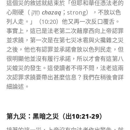
這個災的敘述就結束於「但耶和華任憑法老的
心剛硬（ חָזַק
chazaq
；strong），不放以色
列人走。」（10:20）他又再一次反口覆舌。
事實上，這已是法老第二次藉摩西向上帝認罪
並求饒，第一次是在第七災冰雹與火攙雜之災
之後，他也有認罪並承諾會放以色列民走，但
很明顯他並沒有履行承諾，所以才會有這第八
災蝗災的發生。這使讀者不得不問，法老這兩
次認罪求饒要帶出甚麼信息？我們在稍後會詳
細論述。
第九災：黑暗之災（出
10:21-29
）