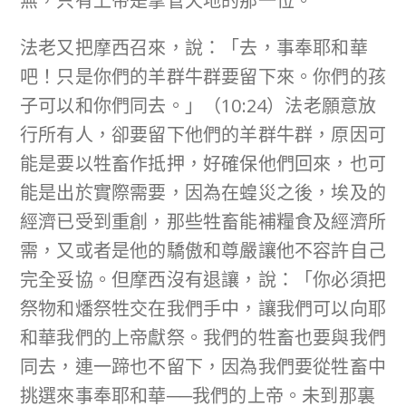
無，只有上帝是掌管天地的那一位。
法老又把摩西召來，說：「去，事奉耶和華
吧！只是你們的羊群牛群要留下來。你們的孩
子可以和你們同去。」（10:24）法老願意放
行所有人，卻要留下他們的羊群牛群，原因可
能是要以牲畜作抵押，好確保他們回來，也可
能是出於實際需要，因為在蝗災之後，埃及的
經濟已受到重創，那些牲畜能補糧食及經濟所
需，又或者是他的驕傲和尊嚴讓他不容許自己
完全妥協。但摩西沒有退讓，說：「你必須把
祭物和燔祭牲交在我們手中，讓我們可以向耶
和華我們的上帝獻祭。我們的牲畜也要與我們
同去，連一蹄也不留下，因為我們要從牲畜中
挑選來事奉耶和華──我們的上帝。未到那裏