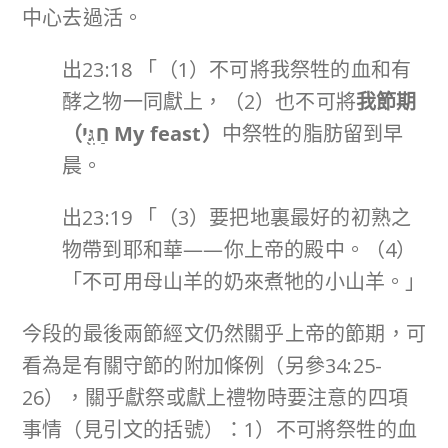
中心去過活。
出23:18 「（1）不可將我祭牲的血和有
酵之物一同獻上，（2）也不可將
我節期
（
חַגִּ֖י
My feast
）
中祭牲的脂肪留到早
晨。
出23:19 「（3）要把地裏最好的初熟之
物帶到耶和華——你上帝的殿中。（4）
「不可用母山羊的奶來煮牠的小山羊。」
今段的最後兩節經文仍然關乎上帝的節期，可
看為是有關守節的附加條例（另參34:25-
26），關乎獻祭或獻上禮物時要注意的四項
事情（見引文的括號）：1）不可將祭牲的血