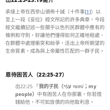
承接上帝在西奈山頒佈十誡（十件事
[1]
）以
至上一段《妥拉》經文所記的許多典章，今段
經文繼續記述一些關乎以色列民群體中應有的
條例和守則，好讓他們懂得如何正確地相處、
在群體中處理衝突和紛爭，活出上帝所期望的
生命質素，成為與上帝屬性匹配的一群子民。
恩待困苦人（
22:25-27
）
出22:25 「
我的子民（
עַמִּ֗י
ꜥami
；
my
people
）
中有困苦人在你那裏，你若借
錢給他，不可如放債的向他取利息。