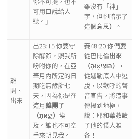
你不可提，也不
雖沒有「神」
可用口說給人
字，但卻暗示了
聽。」
這個意思
）
。
出23:15 你要守
賽48:20 你們要
除酵節，照我所
從巴比倫
出來
吩咐你的，在亞
（
הוֹצִיא֖וּהָ
）
，
筆月內所定的日
從迦勒底人中逃
離
期吃無酵餅七
脫，以歡呼的聲
開、
天，因為你是在
音宣告，將這事
出來
這月
離開了
傳揚到地極，
（
יָצָ֣אתָ
）
埃
說：耶和華救贖
及。誰也不可空
了他的僕人雅
手來朝見我。
各！