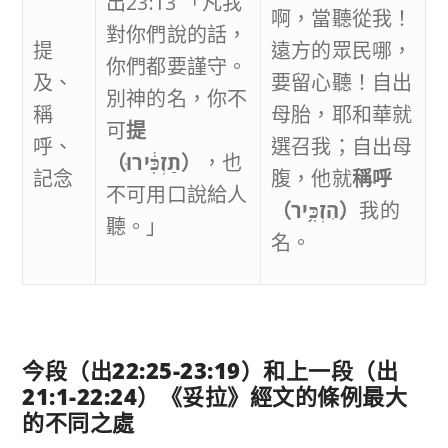
出23:13 「凡我
啊，當聽從我！
對你們說的話，
提
遠方的眾民哪，
你們都要謹守。
及、
要留心聽！自出
別神的名，你不
稱
母胎，耶和華就
可
提
呼、
選召我；自出母
（
תַזְכִּ֔ירוּ
）
，也
記念
腹，他就
稱呼
不可用口說給人
（
הִזְכִּ֥יר
）
我的
聽。」
名。
今段（出
22:25-23:19
）和上一段（出
21:1-22:24
）《妥拉》經文的條例最大
的不同之處