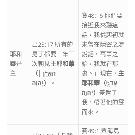
賽48:16 你們要
接近我來聽這
話，我從起初就
出23:17 所有的
未曾在隱密之處
耶和
男丁都要一年三
說話，萬事之
華是
次朝見
主耶和華
始，我就在那
主
（
הָאָדֹ֥ן ׀
裏。」現在，
主
יְהוָֽה
）
。
耶和華（
אֲדֹנָ֧י
יְהוִ֛ה
）
差遣了
我，帶著他的靈
而來。
賽49:1 眾海島