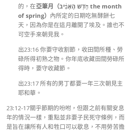
的，在
亞筆月（
חֹ֣דֶשׁ הָֽאָבִ֔יב
the month
of spring
）
內所定的日期吃無酵餅七
天，因為你是在這月離開了埃及。誰也不
可空手來朝見我。
出23:16 你要守收割節，收田間所種、勞
碌所得初熟之物。你年底收藏田間勞碌所
得時，要守收藏節。
出23:17 所有的男丁都要一年三次朝見主
耶和華。
23:12-17關乎節期的吩咐，但跟之前有關安息
年的情況一樣，重點並非要子民死守條例，而
是旨在讓所有人和牲口可以歇息，不用勞苦擔