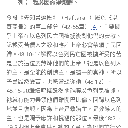
列；
我必因你得榮耀。
」
今段《先知書選段》（Haftarah）屬於《以
賽亞書》的第二部分（42-55章）
[4]
，主要關
乎上帝在以色列民亡國被擄後對他們的安慰、
記載受苦僕人之歌和應許上帝必會帶領子民回
歸。48:10-14解釋以色列民亡國被擄所受的苦
是出於這位要熬煉他們的上帝！祂是以色列人
的主、是全能的創造主、是獨一的真神，所以
子民雖然受苦，也應當聽從祂（48:12）。
48:15-20繼續解釋既然祂能讓以色列民被擄，
祂就有能力帶領他們離開巴比倫、回歸以色列
地並且復興，因為上帝是救贖主，是教導人的
主，也是賜予應許和祝福的那位。最後48:21-
49:3表明上帝會供應祂的子民，為他們施行公