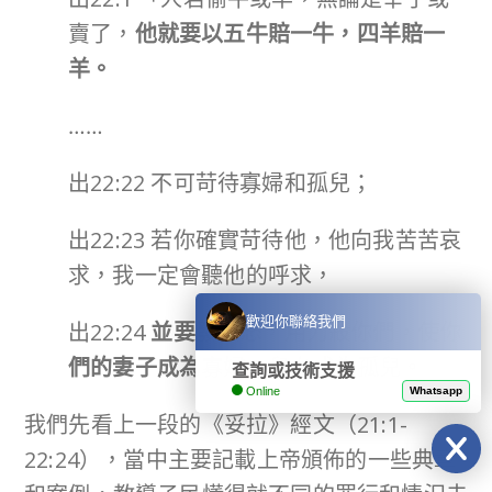
賣了，
他就要以五牛賠一牛，四羊賠一
羊。
……
出22:22 不可苛待寡婦和孤兒；
出22:23 若你確實苛待他，他向我苦苦哀
求，我一定會聽他的呼求，
歡迎你聯絡我們
出22:24
並要發烈怒，用刀殺你們，使你
們的妻子成為寡婦，兒女成為孤兒。
查詢或技術支援
Online
Whatsapp
我們先看上一段的《妥拉》經文（21:1-
22:24），當中主要記載上帝頒佈的一些典章