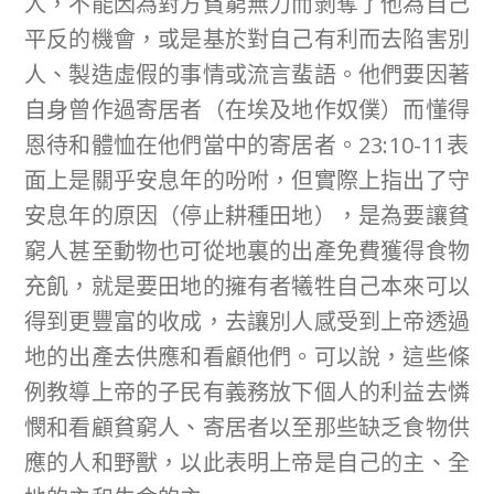
人，不能因為對方貧窮無力而剝奪了他為自己
平反的機會，或是基於對自己有利而去陷害別
人、製造虛假的事情或流言蜚語。他們要因著
自身曾作過寄居者（在埃及地作奴僕）而懂得
恩待和體恤在他們當中的寄居者。23:10-11表
面上是關乎安息年的吩咐，但實際上指出了守
安息年的原因（停止耕種田地），是為要讓貧
窮人甚至動物也可從地裏的出產免費獲得食物
充飢，就是要田地的擁有者犧牲自己本來可以
得到更豐富的收成，去讓別人感受到上帝透過
地的出產去供應和看顧他們。可以說，這些條
例教導上帝的子民有義務放下個人的利益去憐
憫和看顧貧窮人、寄居者以至那些缺乏食物供
應的人和野獸，以此表明上帝是自己的主、全