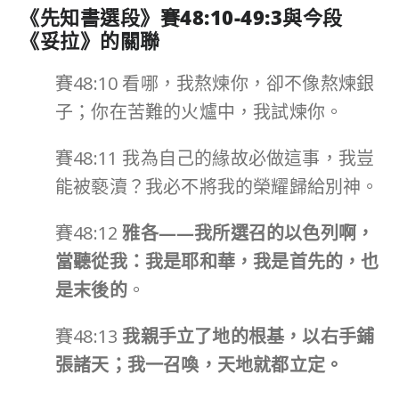
《先知書選段》賽
48:10-49:3
與今段
《妥拉》的關聯
賽48:10 看哪，我熬煉你，卻不像熬煉銀
子；你在苦難的火爐中，我試煉你。
賽48:11 我為自己的緣故必做這事，我豈
能被褻瀆？我必不將我的榮耀歸給別神。
賽48:12
雅各
——
我所選召的以色列啊，
當聽從我：我是耶和華，我是首先的，也
是末後的
。
賽48:13
我親手立了地的根基，以右手鋪
張諸天；我一召喚，天地就都立定。