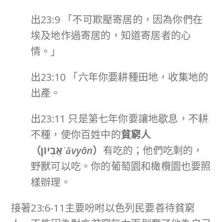
出23:9 「不可欺壓寄居的，因為你們在
埃及地作過寄居的，知道寄居者的心
情。」
出23:10 「六年你要耕種田地，收集地的
出產。
出23:11 只是第七年你要讓地歇息，不耕
不種，使你百姓中的
貧窮人
（
אֲבְיוֹן
ʾăvyôn
）
有吃的；他們吃剩的，
野獸可以吃。你的葡萄園和橄欖園也要照
樣辦理。
接著23:6-11主要吩咐以色列民要善待貧窮