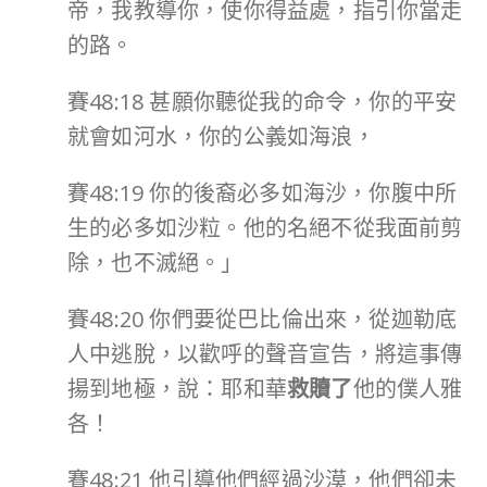
帝，我教導你，使你得益處，指引你當走
的路。
賽48:18 甚願你聽從我的命令，你的平安
就會如河水，你的公義如海浪，
賽48:19 你的後裔必多如海沙，你腹中所
生的必多如沙粒。他的名絕不從我面前剪
除，也不滅絕。」
賽48:20 你們要從巴比倫出來，從迦勒底
人中逃脫，以歡呼的聲音宣告，將這事傳
揚到地極，說：耶和華
救贖了
他的僕人雅
各！
賽48:21 他引導他們經過沙漠，他們卻未