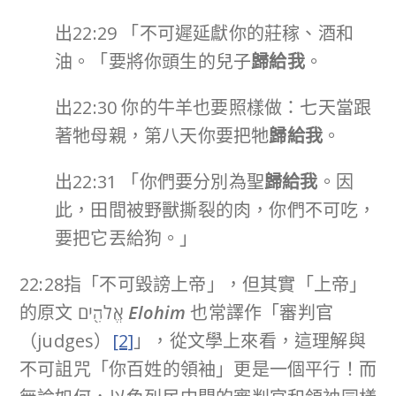
出22:29 「不可遲延獻你的莊稼、酒和
油。「要將你頭生的兒子
歸給我
。
出22:30 你的牛羊也要照樣做：七天當跟
著牠母親，第八天你要把牠
歸給我
。
出22:31 「你們要分別為聖
歸給我
。因
此，田間被野獸撕裂的肉，你們不可吃，
要把它丟給狗。」
22:28指「不可毀謗上帝」，但其實「上帝」
的原文 אֱלֹהִ֖ים
Elohim
也常譯作「審判官
（judges）
[2]
」，從文學上來看，這理解與
不可詛咒「你百姓的領袖」更是一個平行！而