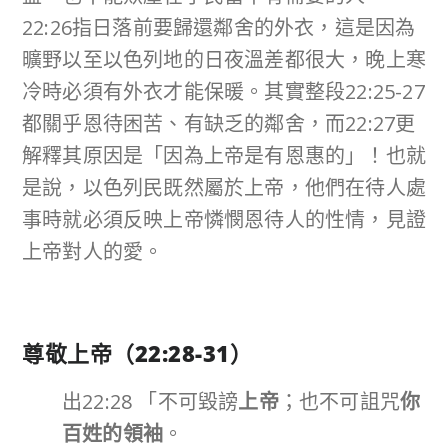
22:26指日落前要歸還鄰舍的外衣，這是因為
曠野以至以色列地的日夜溫差都很大，晚上寒
冷時必須有外衣才能保暖。其實整段22:25-27
都關乎恩待困苦、有缺乏的鄰舍，而22:27更
解釋其原因是「因為上帝是有恩惠的」！也就
是說，以色列民既然屬於上帝，他們在待人處
事時就必須反映上帝憐憫恩待人的性情，見證
上帝對人的愛。
尊敬上帝（
22:28-31
）
出22:28 「不可毀謗
上帝
；也不可詛咒
你
百姓的領袖
。