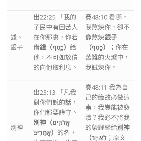
出22:25 「我的
賽48:10 看哪，
子民中有困苦人
我熬煉你，卻不
錢、
在你那裏，你若
像熬煉
銀子
銀子
借
錢（
כֶּ֣סֶף
）
給
（
כָ֑סֶף
）
；你在
他，不可如放債
苦難的火爐中，
的向他取利息。
我試煉你。
賽48:11 我為自
出23:13 「凡我
己的緣故必做這
對你們說的話，
事，我豈能被褻
你們都要謹守。
瀆？我必不將我
別神（
אֱלֹהִ֤ים
別神
的榮耀歸給
別神
אֲחֵרִים֙
）
的名，
（
לְאַחֵ֥ר
；原文