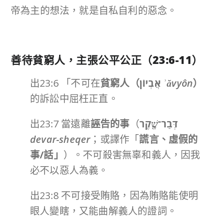
帝為主的想法，就是自私自利的惡念。
善待貧窮人，主張公平公正（
23:6-11
）
出23:6 「不可在
貧窮人（
אֲבְיוֹן
ʾăvyôn
）
的訴訟中屈枉正直。
出23:7 當遠離
誣告的事
（
דְּבַר־שֶׁ֖קֶר
devar-sheqer
；或譯作「
謊言、虛假的
事
/
話」
）。不可殺害無辜和義人，因我
必不以惡人為義。
出23:8 不可接受賄賂，因為賄賂能使明
眼人變瞎，又能曲解義人的證詞。