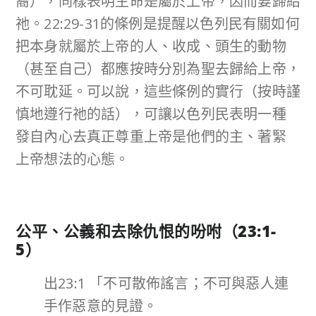
裔），同樣表明生命是屬於上帝，因而要歸給
祂。22:29-31的條例是提醒以色列民有關如何
把本身就屬於上帝的人、收成、頭生的動物
（甚至自己）都應按時分別為聖去歸給上帝，
不可耽延。可以說，這些條例的實行（
按時謹
慎地遵行祂的話
），可讓以色列民
表明
一種
發自內心
去
真正
尊重上帝是他們的主、著緊
上帝想法
的心態
。
公平、公義和去除仇恨的吩咐（
23:1-
5
）
出23:1 「不可散佈謠言；不可與惡人連
手作惡意的見證。