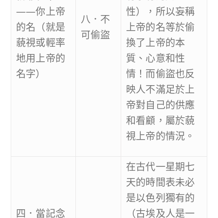
——你上帝
性），所以妄稱
八．不
的名（就是
上帝的名等於偷
可偷盜
藐視或輕率
換了上帝的本
地用上帝的
質、心意和性
名字）
情！而偷盜也反
映人不滿足於上
帝對自己的供應
和看顧，屬於藐
視上帝的情況。
在古代一星期七
天的時間表未必
是以色列獨有的
四．當記念
（古埃及人是一