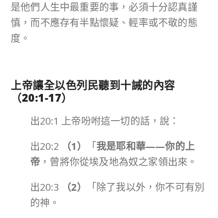
是他們人生中最重要的事，必須十分認真謹
慎，而不應存有半點懷疑、輕率或不敬的態
度。
上帝讓全以色列民聽到十誡的內容
（
20:1-17
）
出20:1 上帝吩咐這一切的話，說：
出20:2
（
1
）
「
我是耶和華
——
你的上
帝
，曾將你從埃及地為奴之家領出來。
出20:3
（
2
）
「除了我以外，你不可有別
的神。