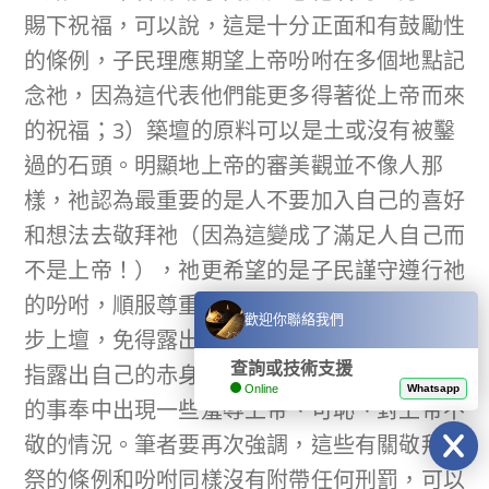
賜下祝福，可以說，這是十分正面和有鼓勵性
的條例，子民理應期望上帝吩咐在多個地點記
念祂，因為這代表他們能更多得著從上帝而來
的祝福；3）築壇的原料可以是土或沒有被鑿
過的石頭。明顯地上帝的審美觀並不像人那
樣，祂認為最重要的是人不要加入自己的喜好
和想法去敬拜祂（因為這變成了滿足人自己而
不是上帝！），祂更希望的是子民謹守遵行祂
的吩咐，順服尊重祂的意旨。而最後不用臺階
歡迎你聯絡我們
步上壇，免得露出「下體」（原文 עֶרְוָתְךָ֖ 是
查詢或技術支援
指露出自己的赤身），也就是不要在敬拜獻祭
Online
Whatsapp
的事奉中出現一些羞辱上帝、可恥、對上帝不
敬的情況。筆者要再次強調，這些有關敬拜獻
祭的條例和吩咐同樣沒有附帶任何刑罰，可以