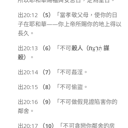
所以耶和華賜福與安息日，定為聖日。
出20:12
（
5
）
「當孝敬父母，使你的日
子在耶和華——你上帝所賜你的地上得以
長久。
出20:13
（
6
）
「不可
殺人（
תִּֿרְצָ֖ח
謀
殺）
。
出20:14
（
7
）
「不可姦淫。
出20:15
（
8
）
「不可偷盜。
出20:16
（
9
）
「不可做假見證陷害你的
鄰舍。
出20:17
（
10
）
「不可貪戀你鄰舍的房