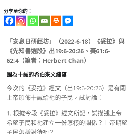
分享至你的：
「安息日研經坊」（
2022-6-18
）《妥拉》與
《先知書選段》出
19:6-20:26
、賽
61:6-
62:4
（筆者：
Herbert Chan
）
圖為十誡的希伯來文縮寫
今次的《妥拉》經文（出19:6-20:26）是有關
上帝頒佈十誡給祂的子民，試討論：
1. 根據今段《妥拉》經文所記，試描述上帝
希望子民和祂建立一份怎樣的關係？上帝期望
子民怎樣對待祂？