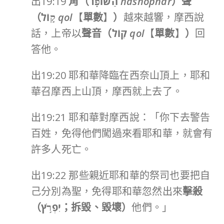
出19:19
角（
הַשּׁוֹפָ֔ר
hashophar
）聲
（
ק֣וֹל
qol
【
單數
】
）
越來越響，摩西說
話，上帝以
聲音（
קֽוֹל
qol
【
單數
】
）
回
答他。
出19:20 耶和華降臨在西奈山頂上，耶和
華召摩西上山頂，摩西就上去了。
出19:21 耶和華對摩西說：「你下去警告
百姓，免得他們闖過來看耶和華，就會有
許多人死亡。
出19:22 那些親近耶和華的祭司也要把自
己分別為聖，免得耶和華忽然出來
擊殺
（
יִפְרֹ֥ץ
；拆毀、毀壞）
他們。」