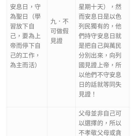
安息日，守
星期十天），然
為聖日（學
而安息日是以色
九．不
習放下自
列民獨有的，他
可做假
己，要為上
們持守安息日就
見證
帝而停下自
是把自己與萬民
己的工作，
分別出來，向列
為主而活）
國見證上帝，所
以他們不守安息
日的話就等同失
見證！
父母並非自己可
以選擇的，所以
不孝敬父母或貪