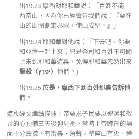
出19:23 摩西對耶和華說：「百姓不能上
西奈山，因為你已經警告我們說：『要在
山的周圍劃定界限，使山成聖。』」
出19:24 耶和華對他說：「下去吧，你要
和亞倫一起上來；只是祭司和百姓不可闖
上來到耶和華這裏，免得耶和華忽然出來
擊殺（
יִפְרָץ
）
他們。」
出19:25
於是，摩西下到百姓那裏告訴他
們。
這段經文繼續描述上帝要求子民要以聖潔和敬
畏的心預備三天後迎見祂。當時上帝臨在的場
面十分震撼，有雷轟、角聲，整座山有火、煙