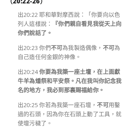
（
20:22-26
）
出20:22 耶和華對摩西說：「你要向以色
列人這樣說：
『你們親自看見我從天上向
你們說話了。
出20:23 你們
不可
為我製造偶像，
不可
為
自己造任何金銀的神像。
出20:24
你要為我築一座土壇，在上面獻
牛羊為燔祭和平安祭。凡在我叫你記念我
名的地方，我必到那裏賜福給你。
出20:25 你若為我築一座石壇，
不可
用鑿
過的石頭，因為你在石頭上動了工具，就
使壇污穢了。