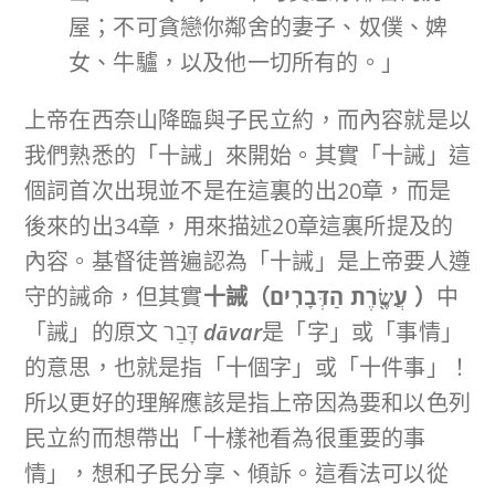
屋；不可貪戀你鄰舍的妻子、奴僕、婢
女、牛驢，以及他一切所有的。」
上帝在西奈山降臨與子民立約，而內容就是以
我們熟悉的「十誡」來開始。其實「十誡」這
個詞首次出現並不是在這裏的出20章，而是
後來的出34章，用來描述20章這裏所提及的
內容。基督徒普遍認為「十誡」是上帝要人遵
守的誡命，但其實
十誡（
עֲשֶׂ֖רֶת הַדְּבָרִֽים
）
中
「誡」的原文 דָּבַר
dāvar
是「字」或「事情」
的意思，也就是指「十個字」或「十件事」！
所以更好的理解應該是指上帝因為要和以色列
民立約而想帶出「十樣祂看為很重要的事
情」，想和子民分享、傾訴。這看法可以從