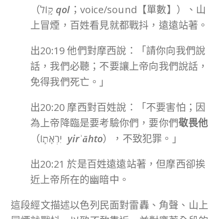
（ק֣וֹל
qol
；voice/sound【單數】）、山
上冒煙，百姓看見就都戰抖，遠遠站著。
出20:19 他們對摩西說：「請你向我們說
話，我們必聽；不要讓上帝向我們說話，
免得我們死亡。」
出20:20 摩西對百姓說：「不要害怕；因
為上帝降臨是要考驗你們，要你們
敬畏他
（יִרְאָת֛וֹ
yirʾāhto
），不致犯罪。」
出20:21 於是百姓遠遠站著，但摩西卻挨
近上帝所在的幽暗中。
這段經文描述以色列民面對雷轟、角聲、山上