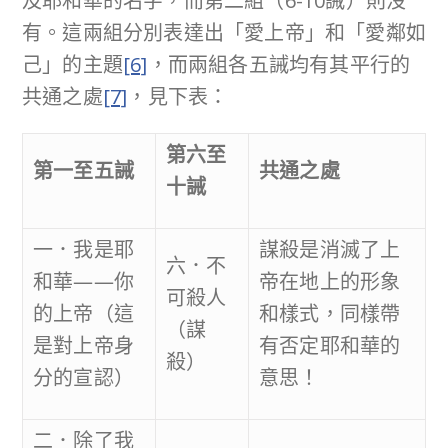
及耶和華的名字，而第二組（6-10誡）則沒
有。這兩組分別表達出「愛上帝」和「愛鄰如
己」的主題
[6]
，而兩組各五誡均有其平行的
共通之處
[7]
，見下表：
第六至
第一至五誡
共通之處
十誡
一．我是耶
謀殺是消滅了上
六．不
和華——你
帝在地上的形象
可殺人
的上帝（這
和樣式，同樣帶
（謀
是對上帝身
有否定耶和華的
殺）
分的宣認）
意思！
二．除了我