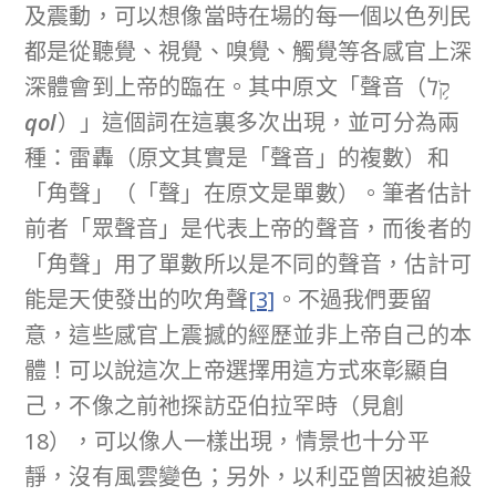
及震動，可以想像當時在場的每一個以色列民
都是從聽覺、視覺、嗅覺、觸覺等各感官上深
深體會到上帝的臨在。其中原文「聲音（קֹ֥ל
qol
）」這個詞在這裏多次出現，並可分為兩
種：雷轟（原文其實是「聲音」的複數）和
「角聲」（「聲」在原文是單數）。筆者估計
前者「眾聲音」是代表上帝的聲音，而後者的
「角聲」用了單數所以是不同的聲音，估計可
能是天使發出的吹角聲
[3]
。不過我們要留
意，這些感官上震撼的經歷並非上帝自己的本
體！可以說這次上帝選擇用這方式來彰顯自
己，不像之前祂探訪亞伯拉罕時（見創
18），可以像人一樣出現，情景也十分平
靜，沒有風雲變色；另外，以利亞曾因被追殺