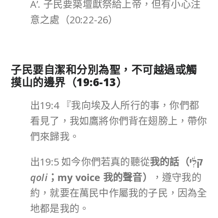
A’. 子民要築壇獻祭給上帝，但有小心注
意之處（20:22-26）
子民要自潔和分別為聖，不可越過或觸
摸山的邊界（
19:6-13
）
出19:4 『我向埃及人所行的事，你們都
看見了，我如鷹將你們背在翅膀上，帶你
們來歸我。
出19:5 如今你們若真的聽從
我的話（
קֹלִ֔י
qoli
；
my voice
我的聲音）
，遵守我的
約，就要在萬民中作屬我的子民，因為全
地都是我的。