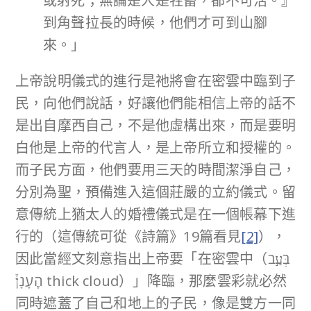
或射死；無論是人是牲畜，都不可活。』
到角聲拉長的時候，他們才可到山腳
來。」
上帝說明儀式的進行是祂將會在密雲中臨到子
民，向他們說話，好讓他們能相信上帝的話不
是出自摩西自己，不是他虛構出來，而是要明
白他是上帝的代言人，是上帝所立和授權的。
而子民方面，他們要用三天的時間潔淨自己，
分別為聖，預備進入這個莊嚴的立約儀式。留
意傳統上猶太人的婚禮儀式是在一個帳幕下進
行的（這傳統可從《詩篇》19篇看見
[2]
），
因此當經文刻意指出上帝要「在密雲中（בְּעַ֣ב
הֶֽעָנָן֒ thick cloud）」降臨，那麼雲彩就必然
同時遮蓋了自己和地上的子民，像是雙方一同