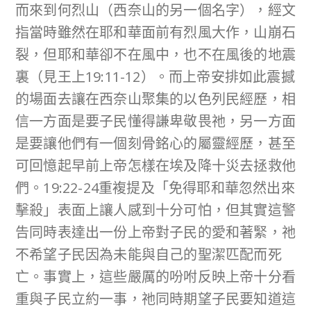
而來到何烈山（西奈山的另一個名字），經文
指當時雖然在耶和華面前有烈風大作，山崩石
裂，但耶和華卻不在風中，也不在風後的地震
裏（見王上19:11-12）。而上帝安排如此震撼
的場面去讓在西奈山聚集的以色列民經歷，相
信一方面是要子民懂得謙卑敬畏祂，另一方面
是要讓他們有一個刻骨銘心的屬靈經歷，甚至
可回憶起早前上帝怎樣在埃及降十災去拯救他
們。19:22-24重複提及「免得耶和華忽然出來
擊殺」表面上讓人感到十分可怕，但其實這警
告同時表達出一份上帝對子民的愛和著緊，祂
不希望子民因為未能與自己的聖潔匹配而死
亡。事實上，這些嚴厲的吩咐反映上帝十分看
重與子民立約一事，祂同時期望子民要知道這