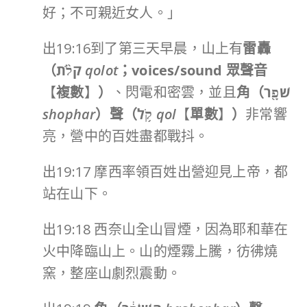
好；不可親近女人。」
出19:16到了第三天早晨，山上有
雷轟
（
קֹלֹ֨ת
qolot
；
voices/sound
眾聲音
【
複數
】
）
、閃電和密雲，並且
角（
שֹׁפָ֖ר
shophar
）聲（
קֹ֥ל
qol
【
單數
】
）
非常響
亮，營中的百姓盡都戰抖。
出19:17 摩西率領百姓出營迎見上帝，都
站在山下。
出19:18 西奈山全山冒煙，因為耶和華在
火中降臨山上。山的煙霧上騰，彷彿燒
窯，整座山劇烈震動。