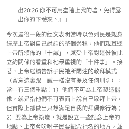
出20:26 你
不可
用臺階上我的壇，免得露
出你的下體來。』」
今次最後一段的經文表明當時以色列民是親身
經歷上帝對自己說話的整個過程，他們親耳聽
上帝所頒佈的「十誡」，感受上帝對這份彼此
立約關係的看重和祂最重視的「十件事」。接
著，上帝繼續告訴子民祂所關注的敬拜模式
（留意這裏跟十誡一樣沒有提及任何刑罰），
當中有三個重點：1）他們不可為上帝製造偶
像，就是指他們不可表面上說自己敬拜上帝，
但實際上卻做出只想滿足自我的拜偶像行為；
2）要為上帝築壇，就是設立一些記念上帝的
地點。上帝會吩咐子民要記念祂名的地方，並