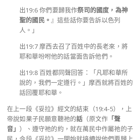
出19:6 你們要歸我作
祭司的國度，為神
聖的國民。
』這些話你要告訴以色列
人。」
出19:7 摩西去召了百姓中的長老來，將
耶和華吩咐他的話當面告訴他們。
出19:8 百姓都同聲回答：「凡耶和華所
說的，我們一定遵行。」摩西就將百姓的
話回覆耶和華。
在上一段《妥拉》經文的結束（19:4-5），上
帝說如果子民願意聽祂的
話
（原文作
「聲
音」
）、遵守祂的約，就在萬民中作屬祂的子
民，今段《妥拉》一開始就接續說他們要歸上