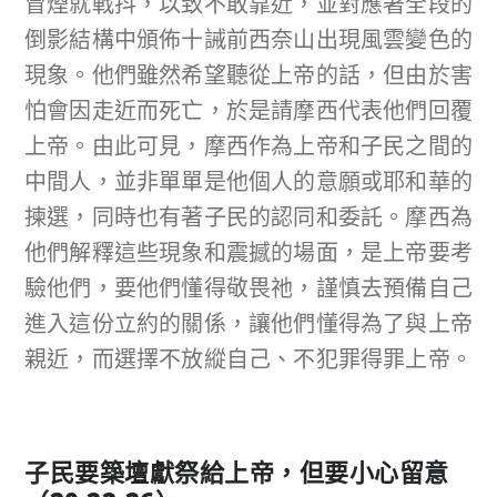
冒煙就戰抖，以致不敢靠近，並對應著全段的
倒影結構中頒佈十誡前西奈山出現風雲變色的
現象。他們雖然希望聽從上帝的話，但由於害
怕會因走近而死亡，於是請摩西代表他們回覆
上帝。由此可見，摩西作為上帝和子民之間的
中間人，並非單單是他個人的意願或耶和華的
揀選，同時也有著子民的認同和委託。摩西為
他們解釋這些現象和震撼的場面，是上帝要考
驗他們，要他們懂得敬畏祂，謹慎去預備自己
進入這份立約的關係，讓他們懂得為了與上帝
親近，而選擇不放縱自己、不犯罪得罪上帝。
子民
要築壇獻祭給上帝，但要小心留意