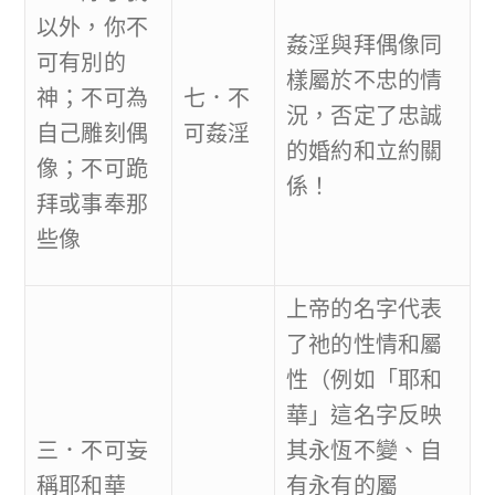
以外，你不
姦淫與拜偶像同
可有別的
樣屬於不忠的情
神；不可為
七．不
況，否定了忠誠
自己雕刻偶
可姦淫
的婚約和立約關
像；不可跪
係！
拜或事奉那
些像
上帝的名字代表
了祂的性情和屬
性（例如「耶和
華」這名字反映
三．不可妄
其永恆不變、自
稱耶和華
有永有的屬