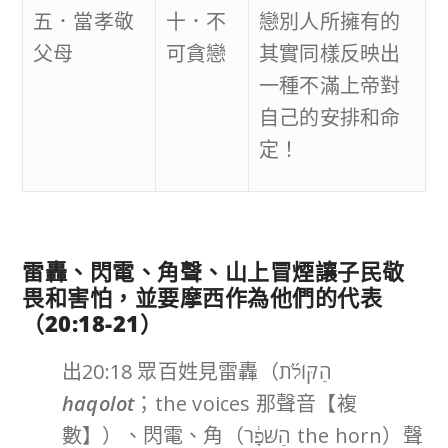
五．當孝敬
十．不
戀別人所擁有的
父母
可貪戀
其實同樣反映出
一種不滿上帝對
自己的安排和命
定！
雷轟、閃電、角聲、山上冒煙讓子民敬
畏和害怕，並要摩西作為他們的代表
（
20:18-21
）
出20:18 眾百姓見雷轟（הַקּוֹלֹ֜ת
haqolot
；the voices 那聲音【複
數】）、閃電、角（הַשֹּׁפָ֔ר the horn）聲