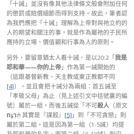
「十誡」並沒有像其他法律條文般會附加任何
的懲罰或賠償細節而得到支持。故此，筆者認
為我們應把「十誡」理解為上帝對與祂立約的
人的期望和關注的事，就是作為屬祂的子民所
應持的立場、價值觀和行事為人的原則。
另外，要留意猶太人看十誡，是以20:2「
我是
耶和華
——
你的上帝
」作為第一誡開始的
（這跟基督新教、天主教或東正教都不同
[4]
），並且會把十誡分為兩組：首五誡至
「孝敬父母」為止（見上述引文中括號裏的編
號）屬於一組，而後五誡從「不可
殺人
（原文
תִּֿרְצָ֖ח
其實是『謀殺』
[5]
」到「不可貪戀」則
屬於第二組，這是因為第一組（1-5誡）均提