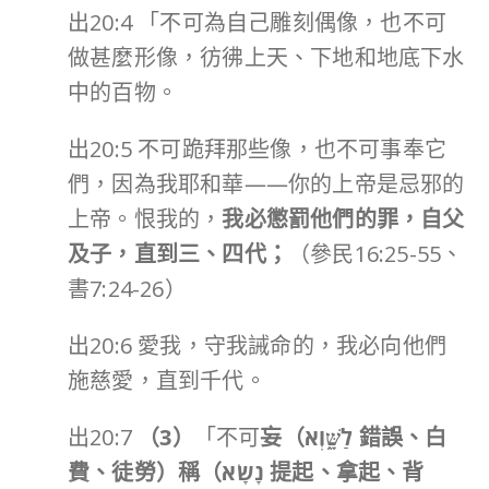
出20:4 「不可為自己雕刻偶像，也不可
做甚麼形像，彷彿上天、下地和地底下水
中的百物。
出20:5 不可跪拜那些像，也不可事奉它
們，因為我耶和華——你的上帝是忌邪的
上帝。恨我的，
我必懲罰他們的罪，自父
及子，直到三、四代；
（參民16:25-55、
書7:24-26）
出20:6 愛我，守我誡命的，我必向他們
施慈愛，直到千代。
出20:7
（
3
）
「不可
妄（
לַשָּׁ֑וְא
錯誤、白
費、徒勞）稱（
נָשָׂא
提起、拿起、背