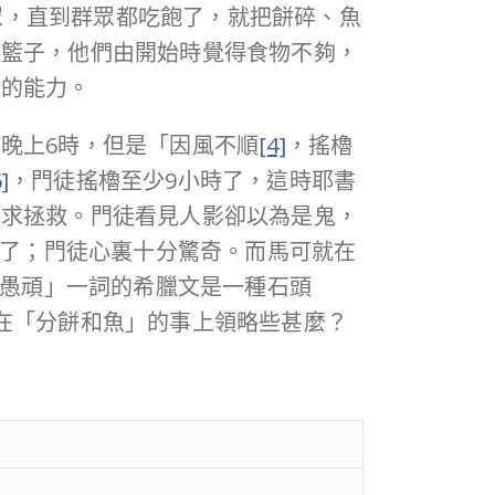
眾，直到群眾都吃飽了，就把餅碎、魚
個籃子，他們由開始時覺得食物不夠，
亞的能力。
晚上6時，但是「因風不順
[4]
，搖櫓
]
，門徒搖櫓至少9小時了，這時耶書
呼求拯救。門徒看見人影卻以為是鬼，
住了；門徒心裏十分驚奇。而馬可就在
「愚頑」一詞的希臘文是一種石頭
在「分餅和魚」的事上領略些甚麼？