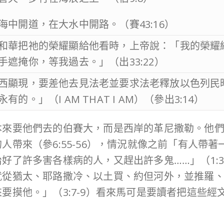
海中開道，在大水中開路。（賽43:16）
和華把祂的榮耀顯給他看時，上帝說：「我的榮耀
手遮掩你，等我過去。」（出33:22）
西顯現，要差他去見法老並要求法老釋放以色列民
有的。」（I AM THAT I AM）（參出3:14）
本來要他們去的伯賽大，而是西岸的革尼撒勒。他
人帶來（參6:55-56），情況就像之前「有人帶
了許多害各樣病的人，又趕出許多鬼……」（1:3
就從猶太、耶路撒冷、以土買、約但河外，並推羅、
要摸他。」（3:7-9）看來馬可是要讀者把這些經