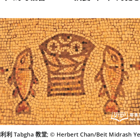
利 Tabgha 教堂; © Herbert Chan/Beit Midrash Ye