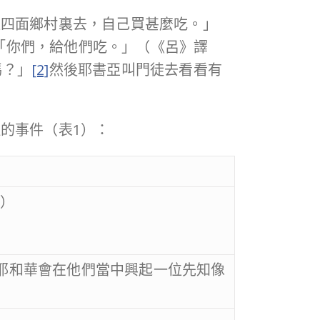
往四面鄉村裏去，自己買甚麼吃。」
：「你們，給他們吃。」（《呂》譯
嗎？」
[2]
然後耶書亞叫門徒去看看有
的事件（表1）：
6）
耶和華會在他們當中興起一位先知像