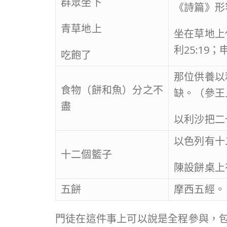
群眾坐下
《詩篇》形
青草地上
坐在草地上
利25:19；申
吃飽了
那位供養以
食物（餅和魚）分之不
缺。（參王
盡
以利沙把二
以色列有十
十二個籃子
陳設餅桌上有
五餅
摩西五經。
門徒在這件事上可以說是全程參與，