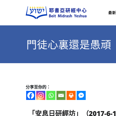
最新
耶
從猶太
門徒心裏還是愚頑
分享至你的：
「安息日研經坊」（
2017-6-