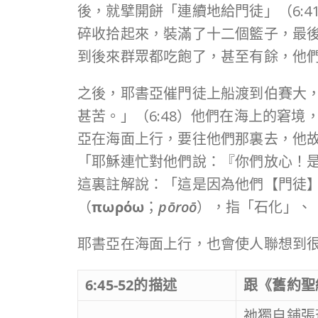
後，就擘開餅「連續地給門徒」（6:4
碎收拾起來，裝滿了十二個籃子，最
到後來群眾都吃飽了，甚至有餘，他
之後，耶書亞催門徒上船渡到伯賽大
甚苦。」（6:48）他們在海上的窘境
亞在海面上行，要往他們那裏去，他
「耶穌連忙對他們說：『你們放心！是
這裏註解說：「這是因為他們【門徒】
（
πωρόω
；
pōroō
），指「石化」、
耶書亞在海面上行，也會使人聯想到
6:45-52
的描述
跟《舊約聖
祂獨自鋪張