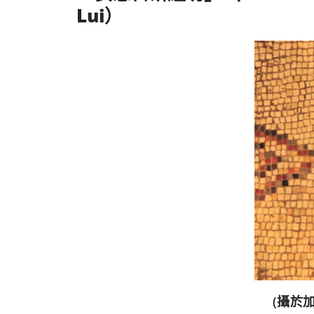
Lui）
(攝於加利