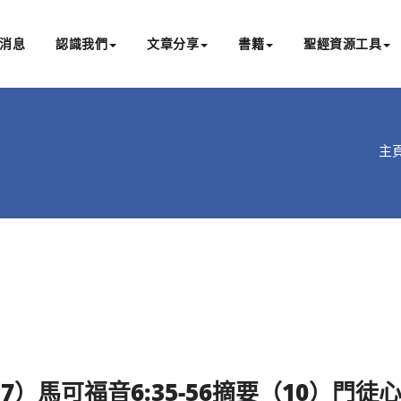
消息
認識我們
文章分享
書籍
聖經資源工具
書亞研經中心
文化認識主耶穌，從猶太根源明白聖經，成為更好的門徒
主
17
）馬可福音
6:35-
56
摘要（
10
）門徒心