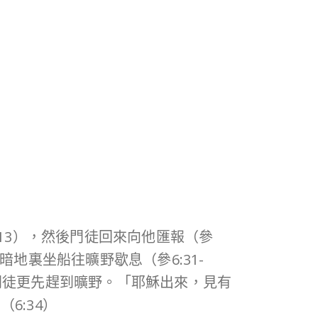
13），然後門徒回來向他匯報（參
地裏坐船往曠野歇息（參6:31-
門徒更先趕到曠野。「耶穌出來，見有
6:34）