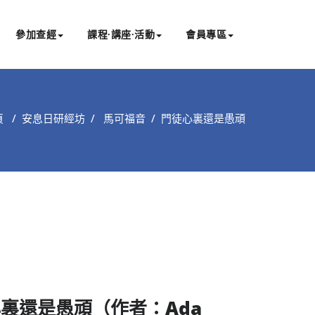
參加查經
課程∙講座∙活動
會員專區
頁
/
安息日研經坊
/
馬可福音
/
門徒心裏還是愚頑
裏還是愚頑（作者：Ada