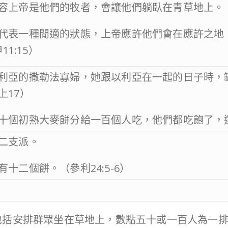
容上帝是他們的牧者，會讓他們躺臥在青草地上。（詩23
代表一種閒適的狀態，上帝應許他們會在應許之地
11:15）
利亞的撒勒法寡婦，她跟以利亞在一起的日子時，
上17）
十個初熟大麥餅分給一百個人吃，他們都吃飽了，還有
二支派。
十二個餅。（參利24:5-6）
包括安排群眾坐在草地上，數點五十或一百人為一