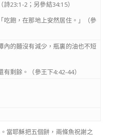
:1-2；另參結34:15）
「吃飽，在那地上安然居住。」（參
罈內的麵沒有減少，瓶裏的油也不短
剩餘。（參王下4:42-44）
排。當耶穌把五個餅，兩條魚祝謝之