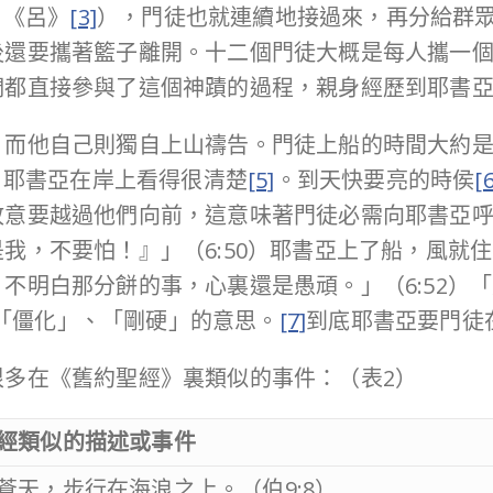
1《呂》
[3]
），門徒也就連續地接過來，再分給群
後還要攜著籃子離開。十二個門徒大概是每人攜一
們都直接參與了這個神蹟的過程，親身經歷到耶書
，而他自己則獨自上山禱告。門徒上船的時間大約是
，耶書亞在岸上看得很清楚
[5]
。到天快要亮的時侯
[6
故意要越過他們向前，這意味著門徒必需向耶書亞
我，不要怕！』」（6:50）耶書亞上了船，風就
不明白那分餅的事，心裏還是愚頑。」（6:52）
「僵化」、「剛硬」的意思。
[7]
到底耶書亞要門徒
很多在《舊約聖經》裏類似的事件：（表2）
經類似的描述或事件
蒼天，步行在海浪之上。（伯9:8）