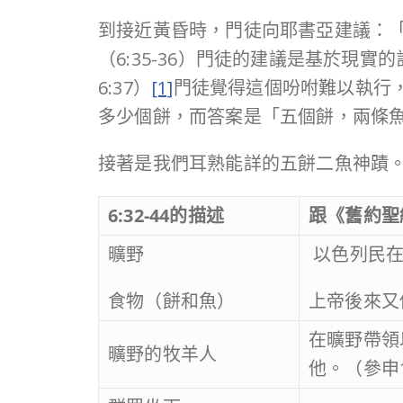
到接近黃昏時，門徒向耶書亞建議：
（6:35-36）門徒的建議是基於
6:37）
[1]
門徒覺得這個吩咐難以執行
多少個餅，而答案是「五個餅，兩條魚。
接著是我們耳熟能詳的五餅二魚神蹟
6:32-44
的描述
跟《舊約聖
曠野
以色列民在
食物（餅和魚）
上帝後來又
在曠野帶領
曠野的牧羊人
他。（參申1