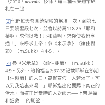
（ערבה，
）枝條，這三種枝葉通常綑
aravah
札在一起。
[3]
他們每天會圍繞聖殿的祭壇一次，到第七
日要繞聖殿七次，並會以詩篇118:25「耶和
華啊，求你拯救！耶和華啊，求你使我們亨
通！」來呼求上帝﹝參《米示拿》〈論住棚
節〉（m.Sukk）4:4-5﹞。
[4]
參《米示拿》〈論住棚節〉（m.Sukk.）
4:9。另外，約翰福音7:37-39記載耶穌在節期
【住棚節】的末日，高聲宣佈「人若渴了，可
以到我這裏來喝。」耶穌指出他要賜下真正的
活水，而這正是當時的人對雨水──上帝賜福
和拯救──的期望。