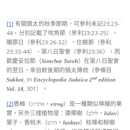
[1]
有關猶太的秋季節期，可參利未記23:23-
44，分別記載了吹角節（參利23:23-25）、
贖罪日（參利23:26-32）、住棚節（參利
23:33-44）、第八日聖會（參利23:36），而
歡慶妥拉節（
）在第八日聖會
Simchat Torah
的翌日，來自較後期的猶太傳統（參條目
, in
nd
Sukkot
Encyclopedia Judaica 2
edition
, 301）。
Vol. 18
[2]
香櫞（אתרוג，
）是一種類似檸檬的果
etrog
實。另外三樣植物是：棗椰樹（לולב，
）
lulav
葉子、香桃木（הדס，
）枝條和柳樹
hadass