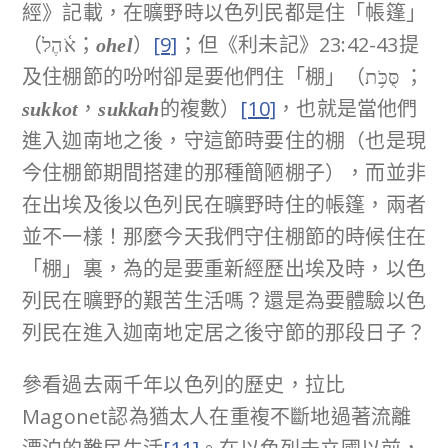
經》記載，在曠野時以色列民都是住「帳篷」
（אֹ֫הֶל；
）
[9]
；但《利未記》23:42-43提
ohel
及住棚節的吩咐卻是要他們住「棚」（סֻּכֹּ֥ת ；
，
的複數）
[10]
，也就是當他們
sukkot
sukkah
進入迦南地之後，守這節時要住的棚（也是現
今住棚節期間搭建的那種簡陋棚子），而並非
在出埃及後以色列民在曠野時住的帳篷，兩者
並不一樣！那麼今天我們守住棚節的時候住在
「棚」裏，為的是要重新經歷出埃及時，以色
列民在曠野的艱苦生活嗎？還是為要體驗以色
列民在進入迦南地定居之後守節的那段日子？
參看過去兩千年以色列的歷史，拉比
Magonet認為猶太人在重複不斷地過著流離