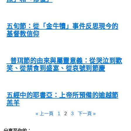
五旬節：從「金牛犢」事件反思現今的
基督教信仰
普珥節的由來與屬靈意義：從哭泣到歡
笑、從禁食到盛宴、從哀號到節慶
五經中的耶書亞：上帝所預備的逾越節
羔羊
« 上一頁
1
2
3
下一頁 »
分享至你的：