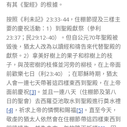
有其《聖經》的根據。
按照《利未記》23:33-44，住棚節提及三樣主
要的慶祝活動：1）到聖殿獻祭（參利
23:37；民29:12-40）。但自公元70年聖殿被
毀後，猶太人改為以讀經和禱告來代替聖殿的
獻祭。2）拿美好樹上的果子和棕樹上的枝
子，與茂密樹的枝條並河旁的柳枝，在上帝面
前歡樂七日（利23:40）；在耶穌時期，猶太
人會一連七天帶著這四樣東西到聖殿，在上帝
面前慶祝
[3]
。並且一連八天（住棚節及第八
日的聖會）去西羅亞池取水到聖殿進行奠水禮
[4]
，祈求上帝的憐憫和賜福
[5]
。直至今天，
敬虔的猶太人依然會在住棚節帶這四樣東西到