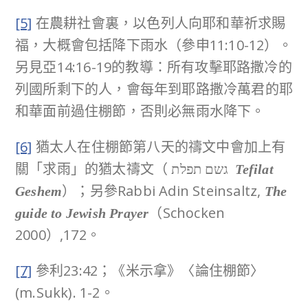
[5]
在農耕社會裏，以色列人向耶和華祈求賜
福，大概會包括降下雨水（參申11:10-12）。
另見亞14:16-19的教導：所有攻擊耶路撒冷的
列國所剩下的人，會每年到耶路撒冷萬君的耶
和華面前過住棚節，否則必無雨水降下。
[6]
猶太人在住棚節第八天的禱文中會加上有
關「求雨」的猶太禱文（ גשם תפלת
Tefilat
）；另參Rabbi Adin Steinsaltz,
Geshem
The
（Schocken
guide to Jewish Prayer
2000）,172。
[7]
參利23:42；《米示拿》〈論住棚節〉
(m.Sukk). 1-2。