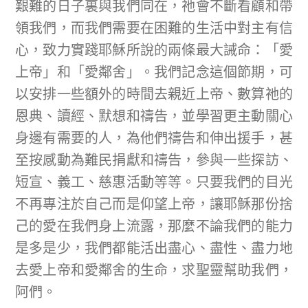
艱難的日子裏與我們同在，祂會不斷看顧和帶
領我們，而我們需要在困難的生活中對主有信
心，致力實踐耶穌所說的兩條最大誡命：「愛
上帝」和「愛鄰舍」。我們記念這個節期，可
以安排一些額外的時間去親近上帝、數算祂的
恩典、讀經、默想和禱告，並學習更主動關心
身邊有需要的人，為他們禱告和伸出援手，甚
至按感動為難民捐獻和禱告，參與一些探訪、
短宣、義工、慈惠活動等等。只要我們的目光
不再專注於自己而是仰望上帝，讓耶穌那份捨
己的愛在我們身上流露，那麼不論我們的能力
是多是少，我們都能活出盡心、盡性、盡力地
去愛上帝和愛鄰舍的生命，求聖靈幫助我們，
阿們。