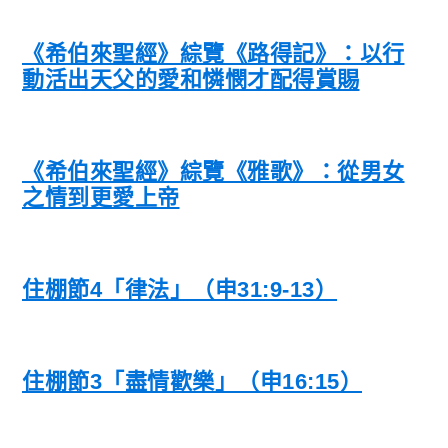
《希伯來聖經》綜覽《路得記》：以行
動活出天父的愛和憐憫才配得賞賜
《希伯來聖經》綜覽《雅歌》：從男女
之情到更愛上帝
住棚節4「律法」（申31:9-13）
住棚節3「盡情歡樂」（申16:15）