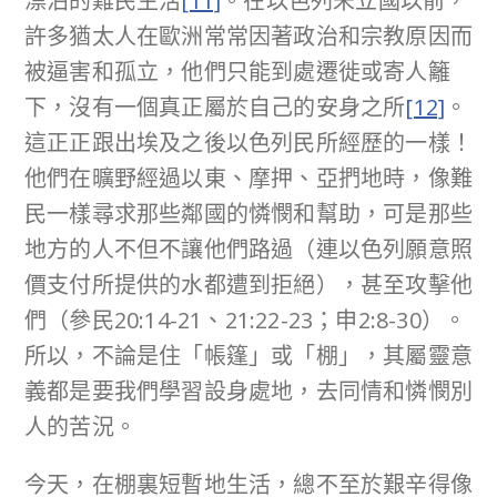
漂泊的難民生活
[11]
。在以色列未立國以前，
許多猶太人在歐洲常常因著政治和宗教原因而
被逼害和孤立，他們只能到處遷徙或寄人籬
下，沒有一個真正屬於自己的安身之所
[12]
。
這正正跟出埃及之後以色列民所經歷的一樣！
他們在曠野經過以東、摩押、亞捫地時，像難
民一樣尋求那些鄰國的憐憫和幫助，可是那些
地方的人不但不讓他們路過（連以色列願意照
價支付所提供的水都遭到拒絕），甚至攻擊他
們（參民20:14-21、21:22-23；申2:8-30）。
所以，不論是住「帳篷」或「棚」，其屬靈意
義都是要我們學習設身處地，去同情和憐憫別
人的苦況。
今天，在棚裏短暫地生活，總不至於艱辛得像