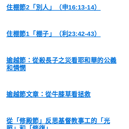
住棚節2「別人」（申16:13-14）
住棚節1「棚子」（利23:42-43）
逾越節：從殺長子之災看耶和華的公義
和憐憫
逾越節文章：從牛膝草看拯救
從「修殿節」反思基督教事工的「光
照」和「修復」