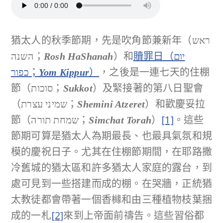
猶太人的秋季節期，先是吹角節兼新年（ראש
השנה；
）和
贖罪日（יום
Rosh
HaShanah
כפור；
）
，之後是一連七天的住棚
Yom Kippur
節（סוכות；
）及緊接著的第八日聖會
Sukkot
（שמיני עצרת；
）和歡慶妥拉
Shemini Atzeret
節（שמחת תורה；
）
[1]
。這些
Simchat Torah
節期可算是猶太人為期最長、也最具氣氛和規
模的慶祝日子。尤其在住棚節期間，在耶路撒
冷舊城的猶太區和許多猶太人家庭的露台，到
處可見到一些搭建而成的棚。在哭牆，正統猶
太教徒都會帶著一個香櫞和由三種植物枝葉捆
成的一札
[2]
來到上帝面前禱告。這些習俗都