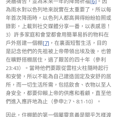
哭牆禱告，並為未來一年的降雨祈福
[6]
。因
為雨水對以色列地來說實在太重要了，所以每
年首次降雨時，以色列人都高興得紛紛拍照或
錄影，上載到社交媒體分享一番，以表感恩！
3）許多家庭和會堂都會用簡單易拆的物料在
戶外搭建一個棚
[7]
，在裏面短暫生活，目的
是記念他們的先祖被上帝帶領出埃及後，也曾
在曠野搭棚居住，過了艱苦的四十年（參利
23:43）。當時他們要跟從雲柱火柱隨時起行
和安營，所以不能為自己建造固定及安舒的居
所，而一切生活所需，包括飲食、衣物以至人
身安全，都要仰賴上帝的供應和看顧，直至他
們進入應許地為止（參申2:7、8:1-10）。
因此，住棚節的第一個屬靈意義是關乎怎樣渡