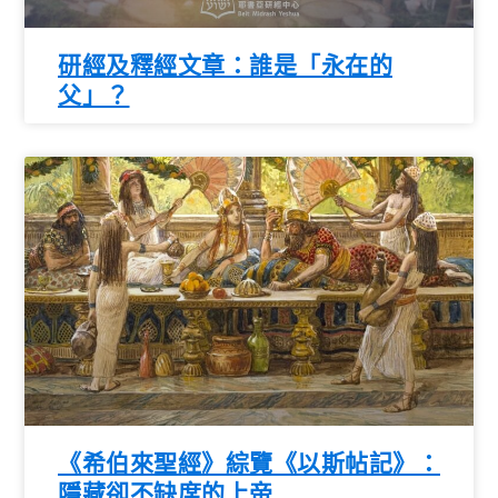
研經及釋經文章：誰是「永在的
父」？
《希伯來聖經》綜覽《以斯帖記》：
隱藏卻不缺席的上帝