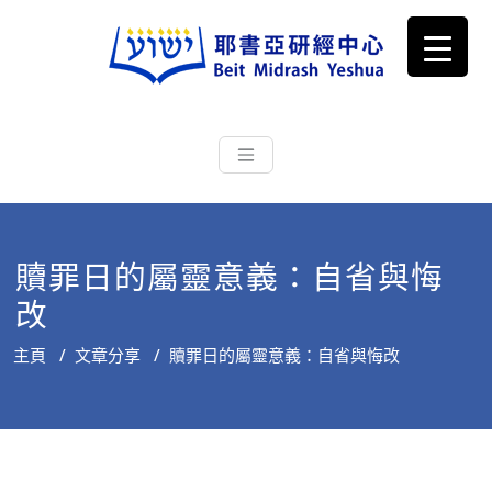
耶書亞研經中心
從猶太文化認識主耶穌，從猶太
根源明白聖經，成為更好的門徒
贖罪日的屬靈意義：自省與悔
改
主頁
/
文章分享
/
贖罪日的屬靈意義：自省與悔改