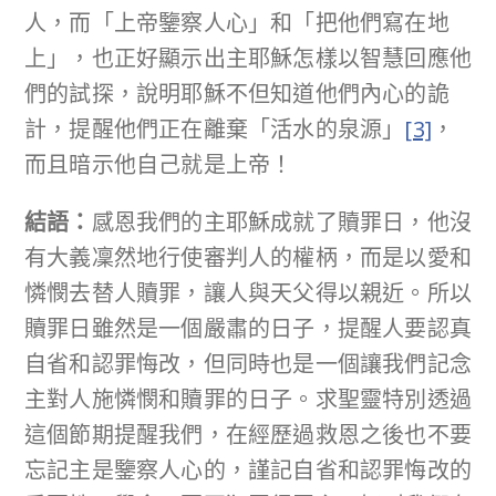
人，而「上帝鑒察人心」和「把他們寫在地
上」，也正好顯示出主耶穌怎樣以智慧回應他
們的試探，說明耶穌不但知道他們內心的詭
計，提醒他們正在離棄「活水的泉源」
[3]
，
而且暗示他自己就是上帝！
結語：
感恩我們的主耶穌成就了贖罪日，他沒
有大義凜然地行使審判人的權柄，而是以愛和
憐憫去替人贖罪，讓人與天父得以親近。所以
贖罪日雖然是一個嚴肅的日子，提醒人要認真
自省和認罪悔改，但同時也是一個讓我們記念
主對人施憐憫和贖罪的日子。求聖靈特別透過
這個節期提醒我們，在經歷過救恩之後也不要
忘記主是鑒察人心的，謹記自省和認罪悔改的