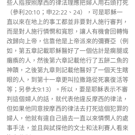
些人指按照摩西的律法理應把婦人用石頭打死
（參利20:10；申22:22、24），可是耶穌一
直以來在地上的事工都並非要對人施行審判，
而是對人施行憐憫和寬恕，讓人有機會回轉悔
改歸向上帝，信靠他是上帝派來的彌賽亞（例
如，第五章記載耶穌醫好了一個估計是瘸腿或
癱瘓的人，然後第六章記載他行了五餅二魚的
神蹟，之後第九章則記載他醫好了一個天生瞎
眼的人，到第十一章更叫拉撒路從死裏復活等
等；另參太9:13）。所以，要是耶穌表示不審
判這個婦人的話，就代表他違反摩西的律法，
但如果他同意按摩西的律法去打死這個犯罪的
婦人，他就有違自己過去一直以來憐憫人的處
事手法，並且與試探他的文士和法利賽人看來