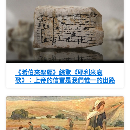
《希伯來聖經》綜覽《耶利米哀
歌》：上帝的信實是我們惟一的出路