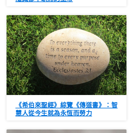
《希伯來聖經》綜覽《傳道書》：智
慧人從今生就為永恆而勞力