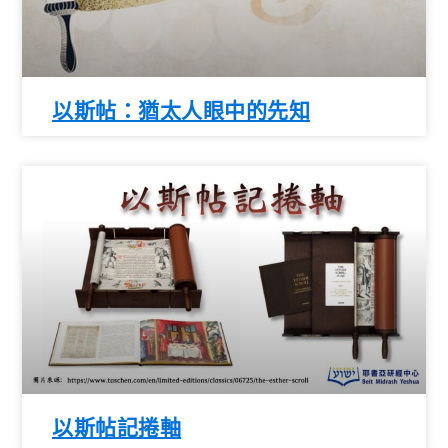
以斯帖：猶太人眼中的先知
以斯帖記捲軸