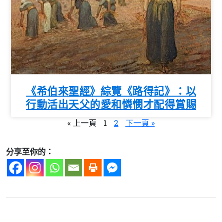
《希伯來聖經》綜覽《路得記》：以
行動活出天父的愛和憐憫才配得賞賜
« 上一頁
1
2
下一頁 »
分享至你的：