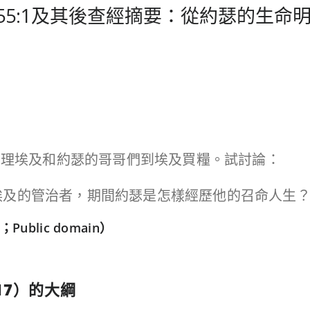
2-16、55:1及其後查經摘要：從約瑟的生
派約瑟治理埃及和約瑟的哥哥們到埃及買糧。試討論：
埃及的管治者，期間約瑟是怎樣經歷他的召命人生
Public domain）
17
）的大綱