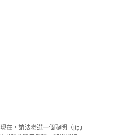
上一段《妥拉》的結尾部分記載約瑟為法老解夢後，隨即就夢的信息給法老建議，說：「現在，請法老選一個聰明（נָב֣וֹן