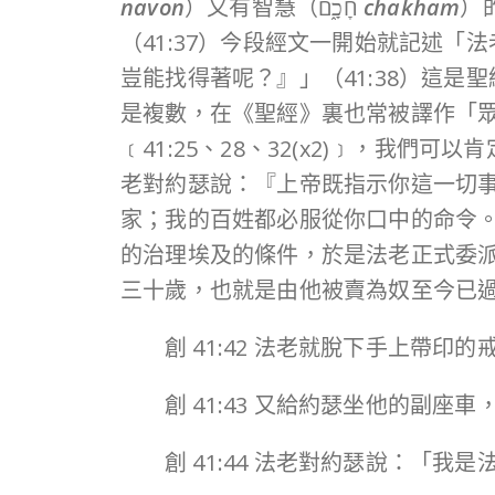
navon
）又有智慧（חָכָ֑ם
chakham
）
豈能找得著呢？』」（41:38）這
是複數，在《聖經》裏也常被譯作「
﹝41:25、28、32(x2)﹞，我
家；我的百姓都必服從你口中的命令。惟
的治理埃及的條件，於是法老正式委派
三十歲，也就是由他被賣為奴至今已
創 41:42 法老就脫下手上帶
創 41:43 又給約瑟坐他的副
創 41:44 法老對約瑟說：「