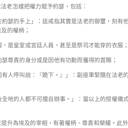
是描述法老怎樣把權力賦予約瑟，包括：
戴在約瑟的手上」：這戒指其實是法老的御璽，刻有
埃及的權柄；
衣服，是皇室或宮廷人員，甚至是祭司才能穿的衣服
示約瑟尊貴的身分或是因他有功勳而獲得的賞賜；
前面有人呼叫說：『跪下。』」：副座車緊隨在法老
埃及全地的人都不可擅自辦事。」：當以上的授權儀
老提升為埃及的宰相，有著權柄、尊貴和榮耀。此