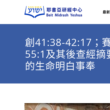
最新
耶
從猶太
創41:38-42:17；賽
55:1及其後查經
的生命明白事奉