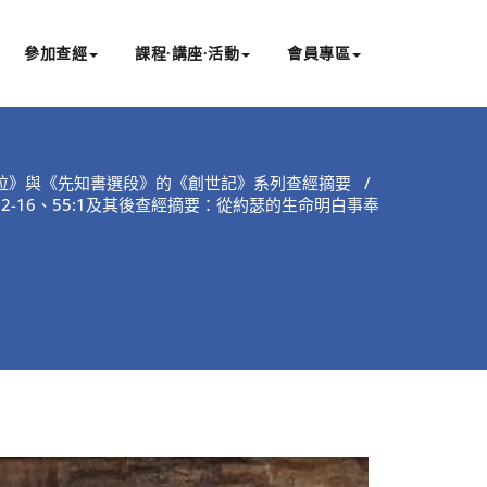
參加查經
課程∙講座∙活動
會員專區
拉》與《先知書選段》的《創世記》系列查經摘要
/
賽11:2-16、55:1及其後查經摘要：從約瑟的生命明白事奉