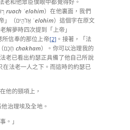
在法老和他眾臣僕眼中都覺得好。
（41:37）今段經文一開始就記述「法老對臣僕說：『像這樣的人，有上帝的靈（ר֥וּחַ אֱלֹהִ֖ים
ruach
ʾ
elohim
）在他裏面，我們
「上帝」（אֱלֹהִ֖ים
ʾ
elohim
）這個字在原文
法老解夢時四次提到「上帝」
約瑟所信奉的那位上帝
[2]
。接著，「法
）又有智慧（חָכָם
chakham
）。你可以治理我的
可見法老已看出約瑟正具備了他自己所說
到只在法老一人之下。而這時的約瑟已
戴在他的頸項上，
委派他治理埃及全地。
辦事。」