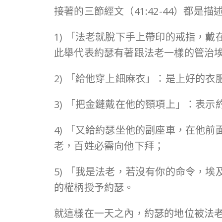
接著的三節經文（41:42-44）都
1) 「法老就脫下手上帶印的戒指，
此舉代表約瑟有著跟法老一樣的管治
2) 「給他穿上細麻衣」：是上好的
3) 「把金鏈戴在他的頸項上」：表
4) 「又給約瑟坐他的副座車，在他
老，百姓必需向他下拜；
5) 「我是法老，若沒有你的命令，
的權柄授予約瑟。
就這樣在一天之內，約瑟的地位被法