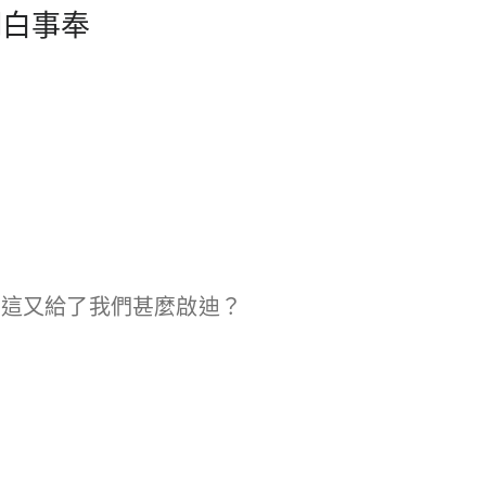
命明白事奉
？這又給了我們甚麼啟迪？