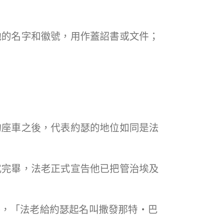
他的名字和徽號，用作蓋詔書或文件；
；
的座車之後，代表約瑟的地位如同是法
式完畢，法老正式宣告他已把管治埃及
外，「法老給約瑟起名叫撒發那特‧巴