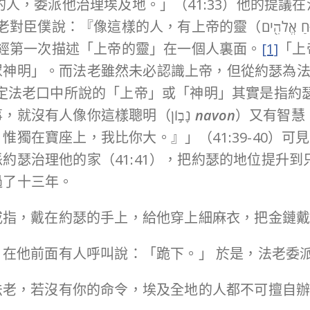
的人，委派他治理埃及地。」（41:33）他的提議
是聖經第一次描述「上帝的靈」在一個人裏面。
[1]
眾神明」。而法老雖然未必認識上帝，但從約瑟為
們可以肯定法老口中所說的「上帝」或「神明」其實是指
老對約瑟說：『上帝既指示你這一切事，就沒有人像你這樣聰明（נָב֣וֹן
navon
獨在寶座上，我比你大。』」（41:39-40）
約瑟治理他的家（41:41），把約瑟的地位提升
過了十三年。
印的戒指，戴在約瑟的手上，給他穿上細麻衣，把金鏈
座車，在他前面有人呼叫說：「跪下。」 於是，法老
我是法老，若沒有你的命令，埃及全地的人都不可擅自