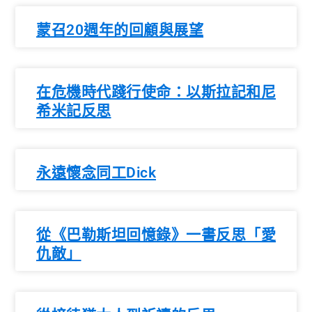
蒙召20週年的回顧與展望
在危機時代踐行使命：以斯拉記和尼
希米記反思
永遠懷念同工Dick
從《巴勒斯坦回憶錄》一書反思「愛
仇敵」