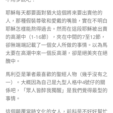
耶穌每天都要面對猶大這個將來要出賣他的
人，那種假裝尊敬和愛戴的嘴臉，實在不明白
耶穌怎樣能熬得過去。然而在這段耶穌被出賣
的高潮中（1-16節），夾在中間的7至12節，
卻無端端記載了一個女人所做的事情。以為馬
太要在高潮中來一個反高潮，卻是絕美夾在絕
醜中。
馬利亞是筆者最喜歡的聖經人物（幾乎沒有之
一）。大概因為自己是九型人格中4號仔的關
係吧，「眾人皆醉我獨醒」是我們覺得最型的
事情。
這個顛覆當時文化的女人，前科是不好好幫忙