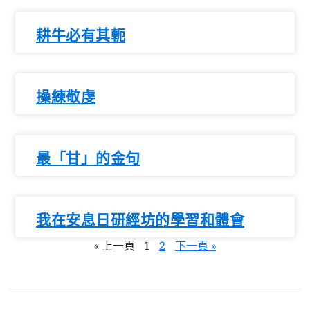
耕牛必有其軛
操練敬虔
最「甘」的金句
我在安息日研經坊的學習和體會
« 上一頁
1
2
下一頁 »