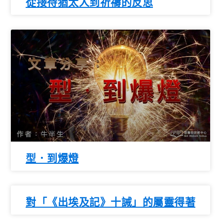
從接待猶太人到祈禱的反思
型．到爆燈
對「《出埃及記》十誡」的屬靈得著