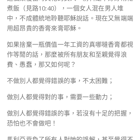
煮飯（見路10:40），一個女人混在男人堆
中，不成體統地聆聽耶穌說話。現在又無端端
用超昂貴的香膏來膏耶穌。
如果捨棄一瓶價值一年工資的真哪噠香膏都視
作等閒的話，那麼被所有朋友和至親覺得浪
費、愚蠢，那又如何呢？
不做別人都覺得錯誤的事，不太困難；
做別人都覺得對的事，需要一些動力；
做別人都覺得錯誤的事，若沒有十足的把握，
恐怕也不會做吧！
馬利亞背負了所有人對她的誤解，甚至覺得不