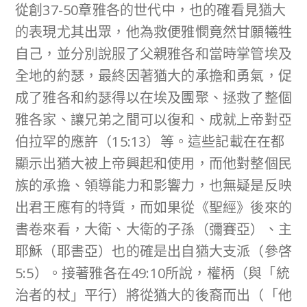
從創37-50章雅各的世代中，也的確看見猶大
的表現尤其出眾，他為救便雅憫竟然甘願犧牲
自己，並分別說服了父親雅各和當時掌管埃及
全地的約瑟，最終因著猶大的承擔和勇氣，促
成了雅各和約瑟得以在埃及團聚、拯救了整個
雅各家、讓兄弟之間可以復和、成就上帝對亞
伯拉罕的應許（15:13）等。這些記載在在都
顯示出猶大被上帝興起和使用，而他對整個民
族的承擔、領導能力和影響力，也無疑是反映
出君王應有的特質，而如果從《聖經》後來的
書卷來看，大衛、大衛的子孫（彌賽亞）、主
耶穌（耶書亞）也的確是出自猶大支派（參啓
5:5）。接著雅各在49:10所說，權柄（與「統
治者的杖」平行）將從猶大的後裔而出（「他