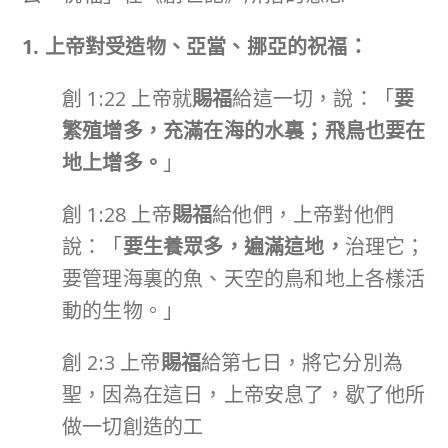
1. 上帝對受造物、亞當、挪亞的祝福：
創 1:22 上帝就
賜福
給這一切，說：「
要
繁殖增多，充滿在海的水裏；飛鳥也要在
地上增多。
」
創 1:28 上帝
賜福
給他們，上帝對他們
說：「
要生養眾多，遍滿這地，
治理它；
要管理海裏的魚、天空的鳥和地上各樣活
動的生物。」
創 2:3 上帝
賜福
給第七日，將它分別為
聖，因為在這日，上帝安息了，歇了他所
做一切創造的工