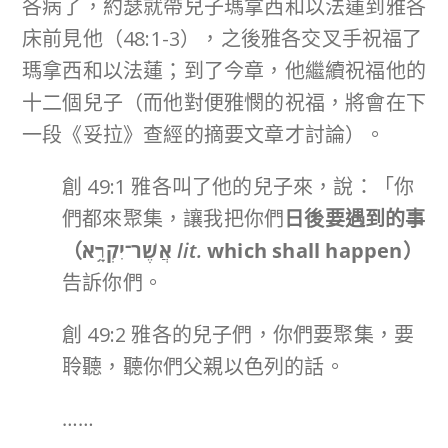
各病了，約瑟就帶兒子瑪拿西和以法蓮到雅各
床前見他（48:1-3），之後雅各交叉手祝福了
瑪拿西和以法蓮；到了今章，他繼續祝福他的
十二個兒子（而他對便雅憫的祝福，將會在下
一段《妥拉》查經的摘要文章才討論）。
創 49:1 雅各叫了他的兒子來，說：「你
們都來聚集，讓我把你們
日後要遇到的事
（
אֲשֶׁר־יִקְרָ֥א
lit.
which shall happen
）
告訴你們。
創 49:2 雅各的兒子們，你們要聚集，要
聆聽，聽你們父親以色列的話。
……