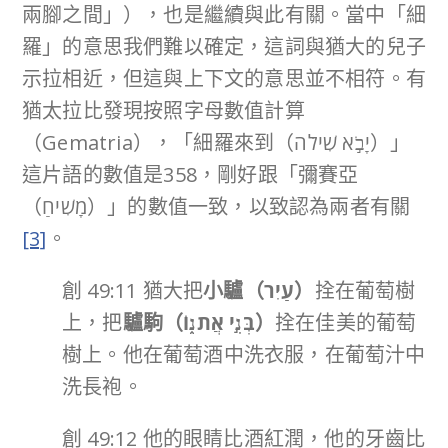
兩腳之間」），也是繼續與此有關。當中「細
羅」的意思我們難以確定，這詞與猶大的兒子
示拉相近，但這與上下文的意思並不相符。有
猶太拉比發現按照字母數值計算
（Gematria），「細羅來到（יָבֹ֣א שִׁילֹה）」
這片語的數值是358，剛好跟「彌賽亞
（מָשִׁיחַ）」的數值一致，以致認為兩者有關
[3]
。
創 49:11 猶大把
小驢（
עַיִר
）
拴在葡萄樹
上，把
驢駒（
בְּנִ֣י אֲתֹנ֑וֹ
）
拴在佳美的葡萄
樹上。他在葡萄酒中洗衣服，在葡萄汁中
洗長袍。
創 49:12 他的眼睛比酒紅潤，他的牙齒比