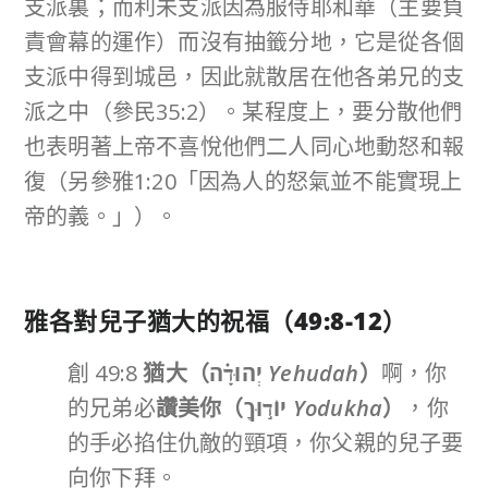
支派裏；而利未支派因為服侍耶和華（主要負
責會幕的運作）而沒有抽籤分地，它是從各個
支派中得到城邑，因此就散居在他各弟兄的支
派之中（參民35:2）。某程度上，要分散他們
也表明著上帝不喜悅他們二人同心地動怒和報
復（另參雅1:20「因為人的怒氣並不能實現上
帝的義。」）。
雅各對兒子猶大的祝福（
49:8-12
）
創 49:8
猶大（
יְהוּדָ֗ה
Yehudah
）
啊，你
的兄弟必
讚美你（
יוֹד֣וּךָ
Yodukha
）
，你
的手必掐住仇敵的頸項，你父親的兒子要
向你下拜。