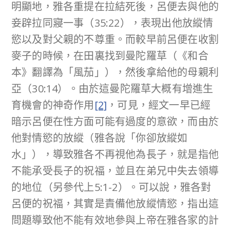
明顯地，雅各重提在拉結死後，呂便去與他的
妾辟拉同寢一事（35:22），表現出他放縱情
慾以及對父親的不尊重。而較早前呂便在收割
麥子的時候，在田裏找到曼陀羅草（《和合
本》翻譯為「風茄」），然後拿給他的母親利
亞（30:14）。由於這曼陀羅草大概有增進生
育機會的神奇作用
[2]
，可見，經文一早已經
暗示呂便在性方面可能有過度的意欲，而由於
他對情慾的放縱（雅各說「你卻放縱如
水」），導致雅各不再視他為長子，就是指他
不能承受長子的祝福，並且在弟兄中失去領導
的地位（另參代上5:1-2）。可以說，雅各對
呂便的祝福，其實是責備他放縱情慾，指出這
問題導致他不能有效地參與上帝在雅各家的計