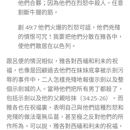
他們合夥；因為他們在烈怒中殺人，任意
割斷牛腿的筋。
創 49:7 他們火爆的烈怒可詛，他們兇殘
的憤恨可咒！我要把他們分散在雅各中，
使他們散居在以色列。
跟呂便的情況相似，雅各對西緬和利未的祝
福，也像是回顧過去他們在妹妹底拿被示劍污
辱的事件中，二人怎樣兇殘地報復示劍以及整
個示劍城的人。當時他們把所有男丁都殺了，
包括示劍以及他的父親哈抹（34:25-26）。而
雅各也在祝福裏，表明自己與他們這種烈怒和
兇殘的做法毫無瓜葛，甚至極之反對他們的所
作所為。可以說，雅各對西緬和利未的祝福，