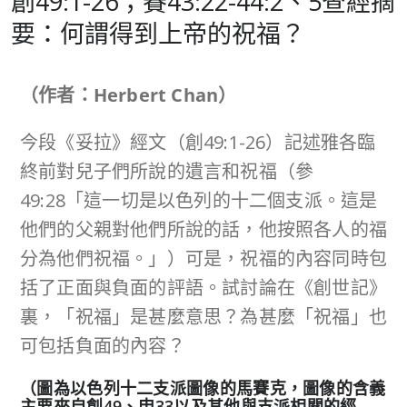
創49:1-26；賽43:22-44:2、5查經摘
要：何謂得到上帝的祝福？
（作者：Herbert Chan）
今段《妥拉》經文（創49:1-26）記述雅各臨
終前對兒子們所說的遺言和祝福（參
49:28「這一切是以色列的十二個支派。這是
他們的父親對他們所說的話，他按照各人的福
分為他們祝福。」）可是，祝福的內容同時包
括了正面與負面的評語。試討論在《創世記》
裏，「祝福」是甚麼意思？為甚麼「祝福」也
可包括負面的內容？
（圖為以色列十二支派圖像的馬賽克，圖像的含義
主要來自創49、申33以及其他與支派相關的經