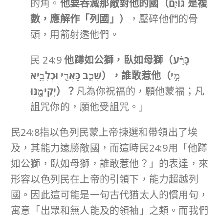
的角。
他要吞滅那敵對他的國（
גּוֹיִ֣ם
是複
數，應解作「列國」）
，壓碎他們的骨
頭，用箭射透他們。
民 24:9
他蹲如公獅，臥如母獅（
כָּרַ֨ע
שָׁכַ֧ב כַּאֲרִ֛י וּכְלָבִ֖יא
），誰敢惹他（
מִ֣י
יְקִימֶ֑נּוּ
）？
凡為你祝福的，願他蒙福；凡
詛咒你的，願他受詛咒。」
民24:8指以色列民蒙上帝揀選和帶領出了埃
及，其能力遠勝敵國，而這時民24:9用「他蹲
如公獅，臥如母獅，誰敢惹他？」的表達，來
形容以色列民在上帝的引領下，能力超越列
國。因此這可能是一句古代猶太人的慣用句，
寓意「出眾和無人能及的領袖」之類。而我們