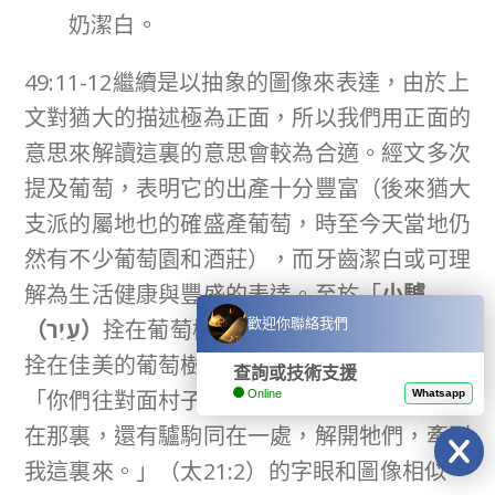
奶潔白。
49:11-12繼續是以抽象的圖像來表達，由於上
文對猶大的描述極為正面，所以我們用正面的
意思來解讀這裏的意思會較為合適。經文多次
提及葡萄，表明它的出產十分豐富（後來猶大
支派的屬地也的確盛產葡萄，時至今天當地仍
然有不少葡萄園和酒莊），而牙齒潔白或可理
解為生活健康與豐盛的表達。至於「
小驢
（
עַיִר
）
拴在葡萄樹上，把
驢駒（
בְּנִ֣י אֲתֹנ֑וֹ
）
歡迎你聯絡我們
拴在佳美的葡萄樹上」則與耶書亞吩咐門徒
查詢或技術支援
「你們往對面村子裏去，會立刻看見一匹驢拴
Online
Whatsapp
在那裏，還有驢駒同在一處，解開牠們，牽到
我這裏來。」（太21:2）的字眼和圖像相似。