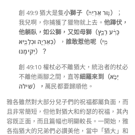
創 49:9 猶大是隻
小獅子（
גּ֤וּר אַרְיֵה֙
）
；
我兒啊，你捕獲了獵物就上去。
他蹲伏，
他躺臥，如公獅，又如母獅（
כָּרַ֨ע רָבַ֧ץ
כְּאַרְיֵ֛ה וּכְלָבִ֖יא
）
，
誰敢惹他呢（
מִ֥י
יְקִימֶֽנּוּ
）？
創 49:10 權杖必不離猶大，統治者的杖必
不離他兩腳之間，直等
細羅來到（
יָבֹ֣א
שִׁילֹה
），
萬民都要歸順他。
雅各雖然對大部分兒子們的祝福都屬負面，而
且非常簡短，但他對猶大和約瑟的祝福，其內
容既正面，而且篇幅也明顯較長。一開始，雅
各指猶大的兄弟們必讚美他，當中「猶大」和