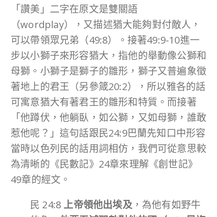
「讚美」二字在原文是雙關語
（wordplay），又描述猶大能夠對付敵人，
可以帶領眾兄弟（49:8）。接著49:9-10進一
步以小獅子來形容猶大，指他的舉動像公獅和
母獅。小獅子是獅子的雛形，獅子又普遍象徵
著地上的君王（另參箴20:2），所以雅各的話
可寓意猶大有著君王的雛形和特質。而接著
「他蹲伏，他躺臥，如公獅，又如母獅，誰敢
惹他呢？」這句話跟民24:9巴蘭先知口中形容
當時以色列民的話用詞相仿，我們可從意思較
為清晰的《民數記》24章來理解《創世記》
49章的經文。
民 24:8
上帝領他出埃及
，為他有如野牛