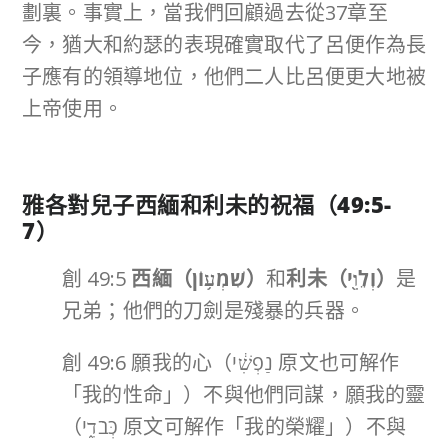
劃裏。事實上，當我們回顧過去從37章至
今，猶大和約瑟的表現確實取代了呂便作為長
子應有的領導地位，他們二人比呂便更大地被
上帝使用。
雅各對兒子西緬和利未的祝福（
49:5-
7
）
創 49:5
西緬（
שִׁמְע֥וֹן
）
和
利未（
וְלֵוִ֖י
）
是
兄弟；他們的刀劍是殘暴的兵器。
創 49:6 願我的心（נַפְשִׁ֔י 原文也可解作
「我的性命」）不與他們同謀，願我的靈
（כְּבֹדִ֑י 原文可解作「我的榮耀」）不與