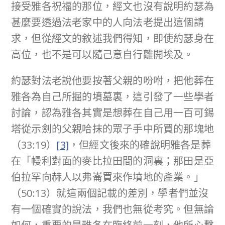
接受雅各祝福的那位，經文也沒有說明約瑟為
甚麼要透過法老家中的人向法老提出這個請
求，但從經文的敘述我們得知，即使約瑟身在
高位，也不是可以隨己意自行離開埃及。
約瑟對法老說他要按著父親的吩咐，把他葬在
雅各為自己所掘的墳墓裏，這引發了一些學者
討論，認為雅各其實是想葬在自己用一百可錫
塔從示劍的父親哈抹的眾子手中所買的那塊地
（33:19）
[3]
，但經文後來的確說明雅各是葬
在「幔利對面的麥比拉田間的洞裏；那田是亞
伯拉罕向赫人以弗崙買來作墳地的產業。」
（50:13）就這兩個記載的差別，學者們並沒
有一個確實的說法，我們也無從考究。但無論