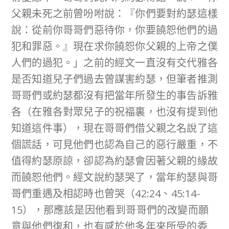
父親未死之前曾吩咐說：『你們要對約瑟這樣
說：從前你哥哥們惡待你，你要饒恕他們的過
犯和罪惡。』現在求你饒恕你父親的上帝之僕
人們的過犯。」之前的經文一直沒有交代雅各
是否知道兒子們過去曾謀害約瑟，但筆者推測
哥哥們或約瑟都沒有把當年所發生的事告訴雅
各（在雅各對眾兒子的祝福裏，也沒有提到他
知道這件事），現在哥哥們借父親之名說了這
個謊話，可見他們也認為自己的惡行嚴重，不
值得約瑟原諒，卻認為約瑟會因著父親的緣故
而饒恕他們。經文說約瑟哭了，當年約瑟與哥
哥們重遇及相認時也曾哭（42:24、45:14-
15），那應該是因他看到哥哥們的改變而願
意與他們復和，也有感於他多年來所受的委