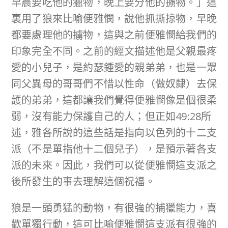
早晨要吃他的獵物，晚上要分他的擄物。」這
裏用了狼來比喻便雅憫，說他抓撕掠物，早晚
都要處理他的擄物，這與之前便雅憫給我們的
印象完全不同。之前的經文描述他是父親最疼
愛的小兒子，是約瑟鍾愛的親弟弟，也是一眾
同父異母的哥哥們不惜以性命（做奴隸）去保
護的弟弟，這都讓我們覺得便雅憫像是個很柔
弱，沒有能力保護自己的人；但正如49:28所
述，雅各所說的這些話是指向以色列的十二支
派（不是單指他十二個兒子），是預示著各支
派的未來。因此，我們可以從便雅憫這支派之
後所發生的事去理解這個祝福。
狼是一頭勇猛的動物，有很強的捕獵能力，喜
歡單獨行動，這可比喻便雅憫這支派有很強的