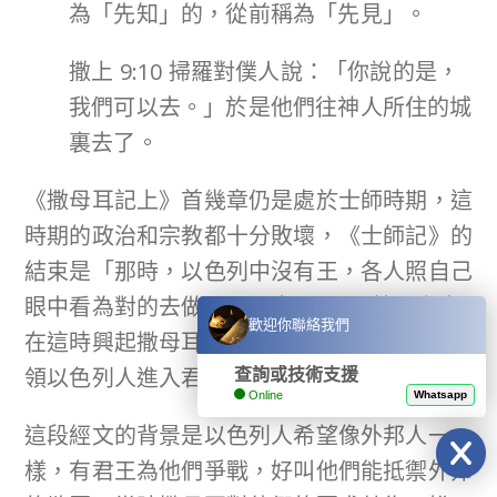
為「先知」的，從前稱為「先見」。
撒上 9:10 掃羅對僕人說：「你說的是，
我們可以去。」於是他們往神人所住的城
裏去了。
《撒母耳記上》首幾章仍是處於士師時期，這
時期的政治和宗教都十分敗壞，《士師記》的
結束是「那時，以色列中沒有王，各人照自己
眼中看為對的去做。」（士21:25）於是上帝
歡迎你聯絡我們
在這時興起撒母耳，藉他結束了士師時期並帶
領以色列人進入君王時期。
查詢或技術支援
Online
Whatsapp
這段經文的背景是以色列人希望像外邦人一
樣，有君王為他們爭戰，好叫他們能抵禦外邦