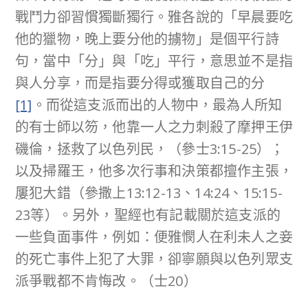
戰鬥力卻習慣獨斷獨行。雅各說的「早晨要吃
他的獵物，晚上要分他的擄物」是個平行詩
句，當中「分」與「吃」平行，意思並不是指
與人分享，而是指要分得或獲取自己的分
[1]
。而從這支派而出的人物中，最為人所知
的有士師以笏，他靠一人之力刺殺了摩押王伊
磯倫，拯救了以色列民，（參士3:15-25）；
以及掃羅王，他多次行事和決策都擅作主張，
屢犯大錯（參撒上13:12-13、14:24、15:15-
23等）。另外，聖經也有記載關於這支派的
一些負面事件，例如：便雅憫人在利未人之妾
的死亡事件上犯了大罪，卻寧願與以色列眾支
派爭戰都不肯悔改。（士20）