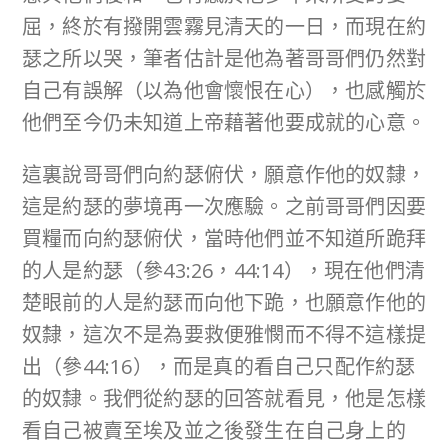
屈，終於有撥開雲霧見清天的一日，而現在約
瑟之所以哭，筆者估計是他為著哥哥們仍然對
自己有誤解（以為他會懷恨在心），也感觸於
他們至今仍未知道上帝藉著他要成就的心意。
這裏說哥哥們向約瑟俯伏，願意作他的奴隸，
這是約瑟的夢境再一次應驗。之前哥哥們因要
買糧而向約瑟俯伏，當時他們並不知道所跪拜
的人是約瑟（參43:26，44:14），現在他們清
楚眼前的人是約瑟而向他下跪，也願意作他的
奴隸，這次不是為要救便雅憫而不得不這樣提
出（參44:16），而是真的看自己只配作約瑟
的奴隸。我們從約瑟的回答就看見，他是怎樣
看自己被賣至埃及並之後發生在自己身上的