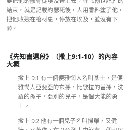
要把他的骸骨從埃及帶上去。在《創世記》的
結束，就是記載約瑟死後，人用香料塗了他，
把他收殮在棺材裏，停放在埃及，並沒有下
葬。
《先知書選段》（撒上
9
:1-10
）的內容
大概
撒上 9:1 有一個便雅憫人名叫基士，是便
雅憫人亞斐亞的玄孫，比歌拉的曾孫，洗
羅的孫子，亞別的兒子，是個大能的勇
士。
撒上 9:2 他有一個兒子名叫掃羅，又健