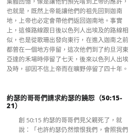
集體回憶，像是讓他們預先嚐到上帝的應許，
也就是，既然上帝能讓他們的祖先回到迦南
地，上帝也必定會帶他們返回迦南地。事實
上，這條路線跟日後以色列人出埃及的路線相
似，也是從歌珊出發向東行，在進入迦南之前
都曾在一個地方停留，這次他們到了約旦河東
亞達的禾場時停留了七天，後來以色列人出埃
及時，卻因不信上帝而在曠野停留了四十年。
約瑟的哥哥們請求約瑟的饒恕（
50:15-
21
）
創 50:15 約瑟的哥哥們見父親死了，就
說：「也許約瑟仍然懷恨我們，會照我們