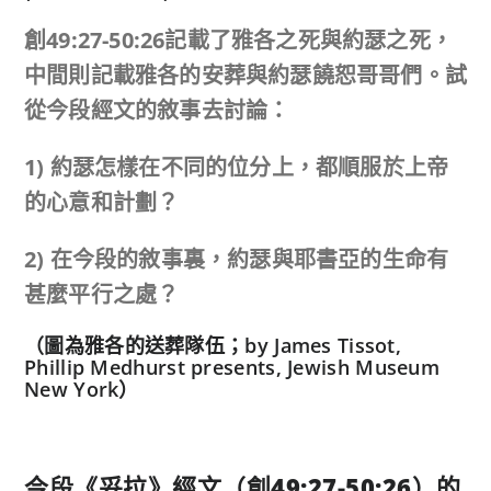
創49:27-50:26記載了雅各之死與約瑟之死，
中間則記載雅各的安葬與約瑟饒恕哥哥們。試
從今段經文的敘事去討論：
1) 約瑟怎樣在不同的位分上，都順服於上帝
的心意和計劃？
2) 在今段的敘事裏，約瑟與耶書亞的生命有
甚麼平行之處？
（圖為雅各的送葬隊伍；by James Tissot,
Phillip Medhurst presents, Jewish Museum
New York）
今段《妥拉》經文（創
49:27
-50:26
）的