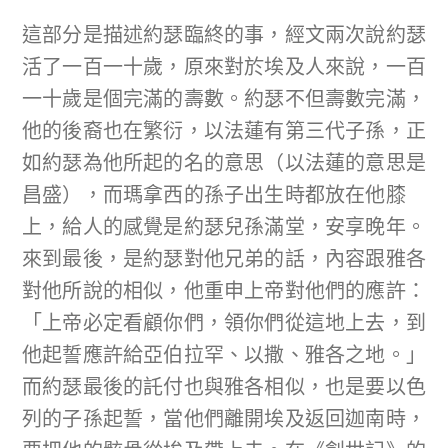
這部分是描述約瑟臨終的事，經文兩次說約瑟
活了一百一十歲，原來對於埃及人來說，一百
一十歲是個完滿的壽數。約瑟不但壽數完滿，
他的後裔也在繁衍，以法蓮有第三代子孫，正
如約瑟為他所起的名的意思（以法蓮的意思是
昌盛），而瑪拿西的孫子出生時都放在他膝
上，給人的感覺是約瑟兒孫滿堂，安享晚年。
來到最後，是約瑟對他兄弟的話，內容跟雅各
對他所說的相似，他重申上帝對他們的應許：
「上帝必定看顧你們，領你們從這地上去，到
他起誓應許給亞伯拉罕、以撒、雅各之地。」
而約瑟最後的託付也與雅各相似，也是要以色
列的子孫起誓，當他們離開埃及返回迦南時，