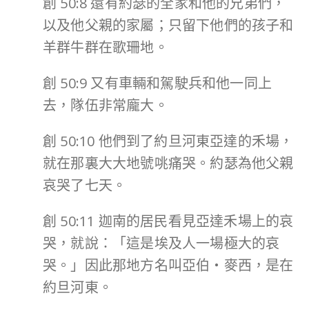
創 50:8 還有約瑟的全家和他的兄弟們，
以及他父親的家屬；只留下他們的孩子和
羊群牛群在歌珊地。
創 50:9 又有車輛和駕駛兵和他一同上
去，隊伍非常龐大。
創 50:10 他們到了約旦河東亞達的禾場，
就在那裏大大地號咷痛哭。約瑟為他父親
哀哭了七天。
創 50:11 迦南的居民看見亞達禾場上的哀
哭，就說：「這是埃及人一場極大的哀
哭。」因此那地方名叫亞伯‧麥西，是在
約旦河東。