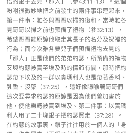
倍的銀子去見「那人」（參43:11-13）。這個
吩咐很微妙地把之前發生的兩件事串連起來，
第一件事：雅各與哥哥以掃的復和。當時雅各
見哥哥以掃之前也預備了禮物（參32:13），
希望哥哥能原諒他取走其長子的名分及祝福的
行為；而今次雅各要兒子們預備禮物去見的
「那人」正是他們的弟弟約瑟，所預備的禮物
又與約瑟被賣至埃及時的情節有關，那時把約
瑟帶下埃及的一群以實瑪利人也是帶著香料、
乳香、沒藥（37:25），這好像隱喻著哥哥們
這次要尋求約瑟的原諒是因為他們曾加害於
他，使他輾轉被賣到埃及。第二件事：以實瑪
利人用了二十塊銀子把約瑟買走（37:28）。
在約瑟的故事裏，銀子往往用於一個人的「身