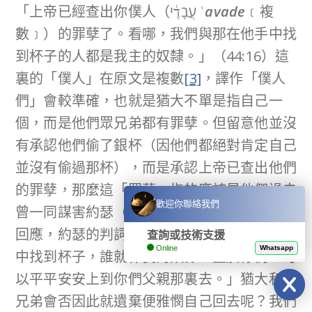
「上帝已經查出你僕人（עֲבָדֶ֔י ʿ
avade
﹝複
數﹞）的罪孽了。看哪，我們與那在他手中找
到杯子的人都是我主的奴隸。」（44:16）這
裏的「僕人」在原文是複數
[3]
，譯作「僕人
們」會較準確，也就是猶大不單是指自己一
個，而是他們眾兄弟都有罪孽。但留意他並沒
有承認他們偷了銀杯（因他們都絕對肯定自己
並沒有偷過那杯），而是承認上帝已查出他們
的罪孽，那麼這「罪孽」指的應該是他們過去
歡迎你聯絡我們
曾一同謀害約瑟（創37章）。對於猶大這番
回應，約瑟的判詞跟管家一樣，就是「誰的手
查詢或技術支援
Online
Whatsapp
中找到杯子，誰就作我的奴隸。至於你們，可
以平平安安上到你們父親那裏去。」猶大和眾
兄弟會否因此就遺棄便雅憫自己回去呢？我們