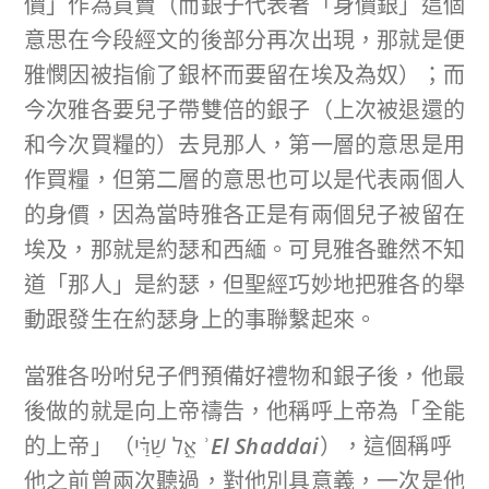
價」作為買賣（而銀子代表著「身價銀」這個
意思在今段經文的後部分再次出現，那就是便
雅憫因被指偷了銀杯而要留在埃及為奴）；而
今次雅各要兒子帶雙倍的銀子（上次被退還的
和今次買糧的）去見那人，第一層的意思是用
作買糧，但第二層的意思也可以是代表兩個人
的身價，因為當時雅各正是有兩個兒子被留在
埃及，那就是約瑟和西緬。可見雅各雖然不知
道「那人」是約瑟，但聖經巧妙地把雅各的舉
動跟發生在約瑟身上的事聯繫起來。
當雅各吩咐兒子們預備好禮物和銀子後，他最
後做的就是向上帝禱告，他稱呼上帝為「全能
的上帝」（אֵ֣ל שַׁדַּ֗י
ʾ
El Shaddai
），這個稱呼
他之前曾兩次聽過，對他別具意義，一次是他