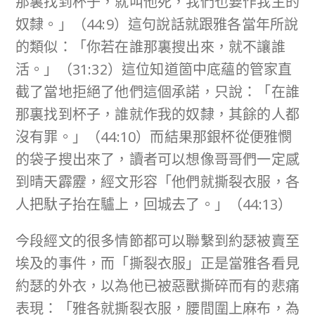
那裏找到杯子，就叫他死，我們也要作我主的
奴隸。」（44:9）這句說話就跟雅各當年所說
的類似：「你若在誰那裏搜出來，就不讓誰
活。」（31:32）這位知道箇中底蘊的管家直
截了當地拒絕了他們這個承諾，只說：「在誰
那裏找到杯子，誰就作我的奴隸，其餘的人都
沒有罪。」（44:10）而結果那銀杯從便雅憫
的袋子搜出來了，讀者可以想像哥哥們一定感
到晴天霹靂，經文形容「他們就撕裂衣服，各
人把馱子抬在驢上，回城去了。」（44:13）
今段經文的很多情節都可以聯繫到約瑟被賣至
埃及的事件，而「撕裂衣服」正是當雅各看見
約瑟的外衣，以為他已被惡獸撕碎而有的悲痛
表現：「雅各就撕裂衣服，腰間圍上麻布，為