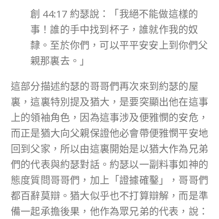
創 44:17 約瑟說：「我絕不能做這樣的
事！誰的手中找到杯子，誰就作我的奴
隸。至於你們，可以平平安安上到你們父
親那裏去。」
這部分描述約瑟的哥哥們再次來到約瑟的屋
裏，這裏特別提及猶大，是要突顯出他在這事
上的領袖角色，因為這事涉及便雅憫的安危，
而正是猶大向父親保證他必會帶便雅憫平安地
回到父家，所以由這裏開始是以猶大作為兄弟
們的代表與約瑟對話。約瑟以一副料事如神的
態度質問哥哥們，加上「證據確鑿」，哥哥們
都百辭莫辯。猶大似乎也不打算辯解，而是準
備一起承擔後果，他作為眾兄弟的代表，說：