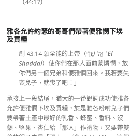
（44:17）
雅各允許
約瑟的哥哥們帶著
便雅憫下埃
及買糧
創 43:14 願全能的上帝（אֵ֣ל שַׁדַּ֗י
ʾ
El
Shaddai
）使你們在那人面前蒙憐憫，放
你們另一個兄弟和便雅憫回來。我若要失
喪兒子，就喪了吧！」
承接上一段結尾，猶大的一番說詞成功使雅各
允許便雅憫下埃及買糧，於是雅各吩咐兒子們
要帶著土產中最好的乳香、蜂蜜、香料、沒
藥、堅果、杏仁給「那人」作禮物，又要帶雙