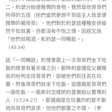
二，約瑟分給便雅憫的食物，竟然是他哥哥們
所得的五倍（他們當然更想不到這主人就是便
雅憫的親哥哥）。他們對於約瑟這種種安排縱
然不知就裏，但都沒有不悅之情，因經文說
「他們就喝酒，和約瑟一同暢飲。」
（43:34）
這「一同暢飲」的情景跟上一次哥哥們坐下吃
飯的情景有著天壤之別。那時約瑟遵從父親雅
各的吩咐去找哥哥們，卻被他們抓住丟在坑
裏，然後哥哥們就坐下吃飯。這邊廂是哥哥們
一面吃飯，一面商討怎樣把約瑟賣給以實瑪利
人（37:24-27），那邊廂是在坑裏的約瑟不斷
地向哥哥們哀求，但他們都置之不理。（參