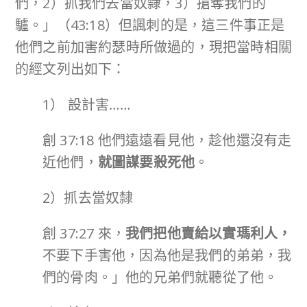
們，2）抓我們去當奴隸，3）搶奪我們的
驢。」（43:18）但諷刺的是，這三件事正是
他們之前加害約瑟時所做過的，現把當時相關
的經文列出如下：
1） 設計害……
創 37:18 他們遠遠看見他，趁他還沒有走
近他們，
就圖謀要殺死他
。
2）抓去當奴隸
創 37:27 來，
我們把他賣給以實瑪利人，
不要下手害他，因為他是我們的弟弟，我
們的骨肉。」他的兄弟們就聽從了他。