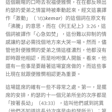
這個親暱的口吻去祝福便雅憫，在在都反映出
約瑟的愛弟之情當時被牽動起來，經文這裏譯
作「激動」（ כְּמַר
kemar
）的這個詞在原文有
「沸騰」的意思，而在《列王紀上》3:26，這
個詞被譯作「心急如焚」，這份難以抑制的情
感讓約瑟必需找個地方來大哭一場。然而，儘
管他對便雅憫的愛弟之情這樣濃烈，他都沒有
即時跟他相認，而是吩咐僕人開飯。看來，他
還有一些事是要藉著這場宴席做的，而這些事
比現在就跟便雅憫相認更為重要。
這場筵席的確有一些不尋常之處。第一，是擺
席的安排，約瑟的十一個兄弟所坐的次序都是
「按著長幼」（43:33），這叫他們感到詫異
（他們不知道這長幼次序是由約瑟所示）；第