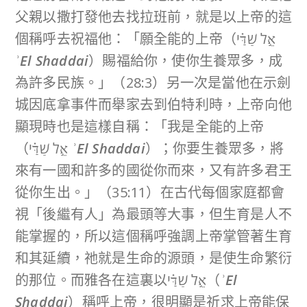
父親以撒打發他去找拉班前，就是以上帝的這
個稱呼去祝福他：「願全能的上帝（אֵ֣ל שַׁדַּ֗י
ʾ
El Shaddai
）賜福給你，使你生養眾多，成
為許多民族。」（28:3）另一次是當他在示劍
城因底拿事件而舉家去到伯特利時，上帝向他
顯現時也是這樣自稱：「我是全能的上帝
（אֵ֣ל שַׁדַּ֗י
ʾ
El Shaddai
）；你要生養眾多，將
來有一國和許多的國從你而來，又有許多君王
從你生出。」（35:11）在古代每個家庭都會
視「後繼有人」為最頭等大事，但生育是人不
能掌握的，所以這個稱呼強調上帝掌管著生育
和其延續，祂就是生命的源頭，是使生命繁衍
的那位。而雅各在這裏以אֵ֣ל שַׁדַּ֗י（
ʾ
El
Shaddai
）稱呼上帝，很明顯是祈求上帝能保