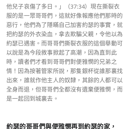
他兒子哀傷了多日。」（37:34）現在撕裂衣
服的是一眾哥哥們，這就好像報應他們那時的
惡行，他們為了隱瞞自己加害約瑟的事實，就
把約瑟的外衣染血，拿去欺騙父親，令他以為
約瑟已遇害。而哥哥們撕裂衣服的這個舉動可
以說是為今段敘事掀起了高潮，因為直到此
時，讀者們才看到哥哥們對便雅憫的兄弟之
情！因為按著管家所說，那隻銀杯從誰那裏找
出來，誰就作他主人的奴隸，其餘的人都可以
全身而退，但哥哥們全都沒有遺棄便雅憫，而
是一起回到城裏去。
約瑟的哥哥們與便雅憫再到約瑟的家，