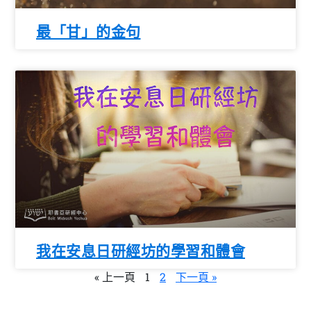
最「甘」的金句
我在安息日研經坊的學習和體會
« 上一頁
1
2
下一頁 »