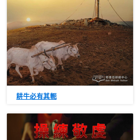
耕牛必有其軛