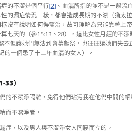
漏症的不潔是個平行
[2]
。血漏所指的並不是一般流
男性的漏症情況一樣，都會造成長期的不潔（猶太
同樣沒有說明如何得醫治，故可理解為只能靠著上
算七天的（參15:13、28），這比女性月經的不
期不潔不但讓她們無法到會幕獻祭，也往往讓她們失
記的一個患了十二年血漏的女人）。
1-33
）
人與他們的不潔淨隔離，免得他們玷污我在他們中間的
遺精而不潔淨者，
女患漏症，以及男人與不潔淨女人同寢而立的。