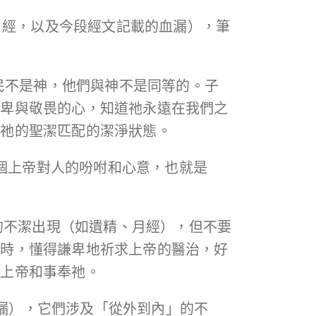
月經，以及今段經文記載的血漏），筆
民不是神，他們與神不是同等的。子
謙卑與敬畏的心，知道祂永遠在我們之
與祂的聖潔匹配的潔淨狀態。
這個上帝對人的吩咐和心意，也就是
的不潔出現（如遺精、月經），但不要
之時，懂得謙卑地祈求上帝的醫治，好
近上帝和事奉祂。
血漏），它們涉及「從外到內」的不