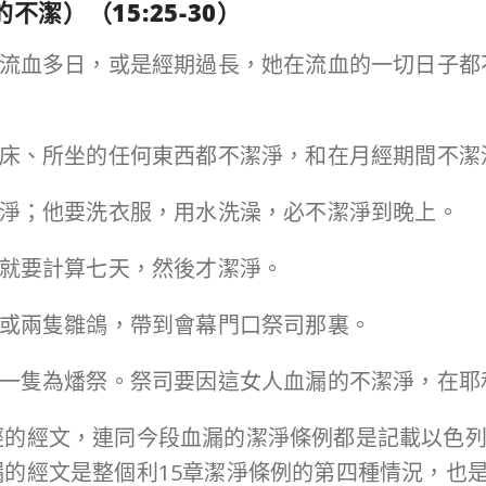
的不潔）（
15:25-30
）
外仍然流血多日，或是經期過長，她在流血的一切日子
所躺的床、所坐的任何東西都不潔淨，和在月經期間不
不潔淨；他要洗衣服，用水洗澡，必不潔淨到晚上。
了，就要計算七天，然後才潔淨。
斑鳩或兩隻雛鴿，帶到會幕門口祭司那裏。
罪祭，一隻為燔祭。祭司要因這女人血漏的不潔淨，在
經的經文，連同今段血漏的潔淨條例都是記載以色
的經文是整個利15章潔淨條例的第四種情況，也