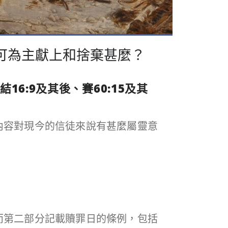
後：你可為主獻上和捨棄甚麼？
結
16:9
及其後、賽
60:15
及其
些內容對現今的信徒來說有甚麼屬靈意
；而第二部分記載贖罪日的條例，包括