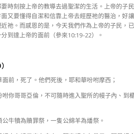
都要時刻按上帝的教導去過聖潔的生活。上帝的子
方面又要懂得自潔和信靠上帝去經歷祂的醫治，好
親近祂。而感恩的是，今天我們作為上帝的子民，
到達上帝的面前（參來10:19-22）。
0
）
和華面前，死了。他們死後，耶和華吩咐摩西；
你要吩咐你哥哥亞倫，不可隨時進入聖所的幔子內、
一頭公牛犢為贖罪祭，一隻公綿羊為燔祭。