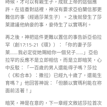
時候，才可以有親生子，成就上帝的這個應
許。在這番對話裡，神沒有要求亞伯蘭信那更
難信的事（經過莎萊生子）。之後就發生了莎
萊建議他納妾的事，妾侍生了以實瑪利。
再之後，神把這件更難以置信的事告訴亞伯拉
罕（創17:15-21《環》）：「你的妻子莎
萊……我必定從她賜給你一個兒子……」亞伯
拉罕的反應不是立即相信，而是立即暗笑，心
中反駁：「一百歲的男人還能得子嗎？莎拉
（《和合本》：撒拉）已經九十歲了，還能生
育嗎？」他回答神說：「但願以實瑪利能在祢
面前活著！」
暗笑，神是在意的，下一章經文敘述莎拉首次