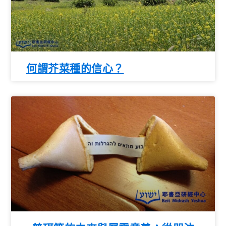
何謂芥菜種的信心？