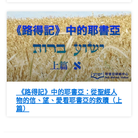
《路得記》中的耶書亞：從聖經人
物的信、望、愛看耶書亞的救贖（上
篇）