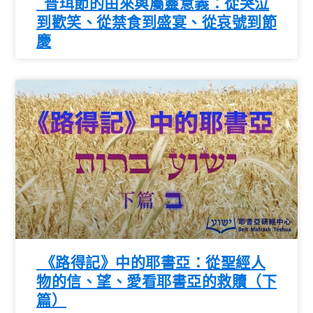
普珥節的由來與屬靈意義：從哭泣
到歡笑、從禁食到盛宴、從哀號到節
慶
《路得記》中的耶書亞：從聖經人
物的信、望、愛看耶書亞的救贖（下
篇）