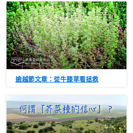
逾越節文章：從牛膝草看拯救