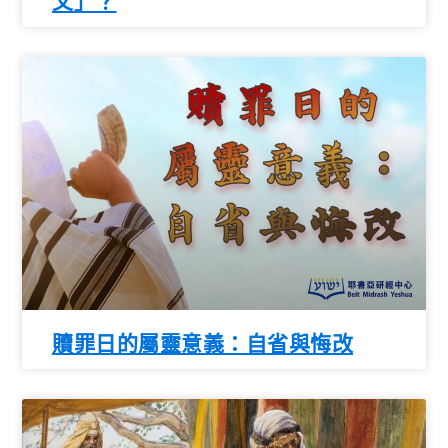
父」？
贖罪日的屬靈意義：自省與悔改