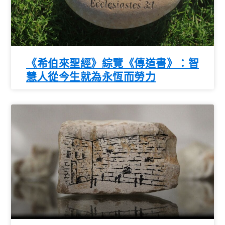
《希伯來聖經》綜覽《傳道書》：智
慧人從今生就為永恆而勞力