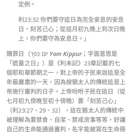
定例。
利23:32 你們要守這日為完全安息的安息
日，刻苦己心；從這月初九晚上到次日晚
上，你們要守為安息日。」
贖罪日（יוֹם כִּפֻּר
Yom Kippur
；字面意思是
「遮蓋之日」）是《利未記》23章記載的七
個耶和華節期之一，對上帝的子民來說這是全
年最嚴肅的一天，因為按猶太人的傳統這是上
帝施行審判的日子。上帝吩咐子民在這日（從
七月初九傍晚至初十傍晚）要「刻苦己心」
（利23:27、29、32），這在猶太人的傳統中
被理解為要禁食、自潔、禁戒房事等等，好讓
自己的生命能通過審判，名字能被寫在生命冊