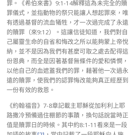
罪。《希伯來書》9:1-14解釋這為未完全的贖
罪儀式，並指動物的祭只能讓人想起罪來，唯
有透過基督的流血犧牲，才一次過完成了永遠
的贖罪（來9:12）。這讓信徒知道，我們對自
己屬靈生命的自省和悔改之所以能夠蒙上帝悅
納，並不是因為我們有甚麼可取之處去配得這
份恩典，而全是因著基督無條件的愛和憐憫，
以他自己的血遮蓋我們的罪，藉著他一次過永
遠的贖罪，使我們的認罪悔改能夠真正經歷到
一份有效的救恩。
《約翰福音》7-8章記載主耶穌從加利利上耶
路撒冷預備過住棚節的事蹟，換句話說當時正
值是贖罪日的時候。其中約8:1-11看來是一段
加插的故事
[2]
，當中記載了一段耶穌向人施