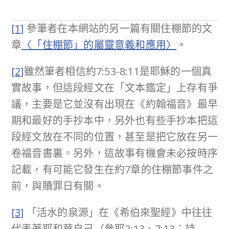
[1]
參筆者在本網站的另一篇有關住棚節的文
章
〈「住棚節」的屬靈意義和應用〉
。
[2]
雖然筆者相信約7:53-8:11是耶穌的一個真
實故事，但這段經文在「文本鑑定」上存有爭
議，主要是它並沒有出現在《約翰福音》最早
期和最好的手抄本中，另外也有些手抄本把這
段經文放在不同的位置，甚至是把它放在另一
卷福音書裏。另外，這故事有機會未必按時序
記載，有可能它發生在約7章的住棚節事件之
前，與贖罪日有關。
[3]
「活水的泉源」在《希伯來聖經》中往往
代表著耶和華自己（參耶2:13、7:13；詩