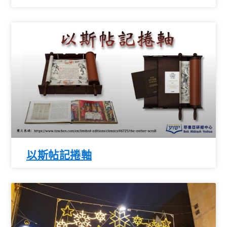
以斯帖記捲軸