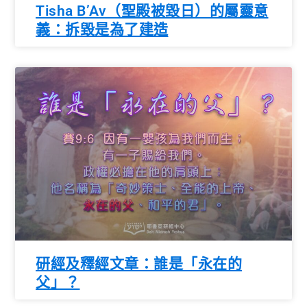
Tisha B’Av（聖殿被毀日）的屬靈意
義：拆毀是為了建造
研經及釋經文章：誰是「永在的
父」？