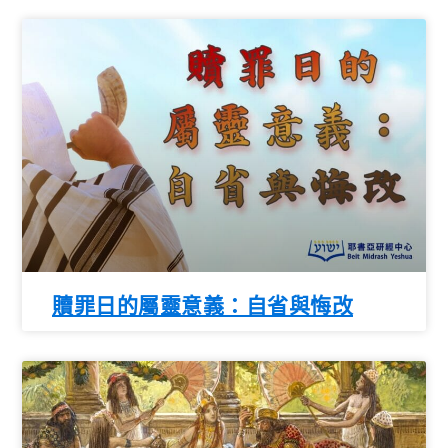
贖罪日的屬靈意義：自省與悔改