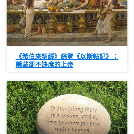
《希伯來聖經》綜覽《以斯帖記》：
隱藏卻不缺席的上帝