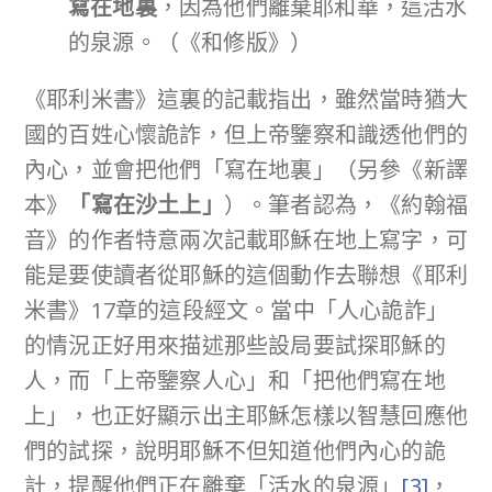
寫在地裏
，因為他們離棄耶和華，這活水
的泉源。（《和修版》）
《耶利米書》這裏的記載指出，雖然當時猶大
國的百姓心懷詭詐，但上帝鑒察和識透他們的
內心，並會把他們「寫在地裏」（另參《新譯
本》
「寫在沙土上」
）。筆者認為，《約翰福
音》的作者特意兩次記載耶穌在地上寫字，可
能是要使讀者從耶穌的這個動作去聯想《耶利
米書》17章的這段經文。當中「人心詭詐」
的情況正好用來描述那些設局要試探耶穌的
人，而「上帝鑒察人心」和「把他們寫在地
上」，也正好顯示出主耶穌怎樣以智慧回應他
們的試探，說明耶穌不但知道他們內心的詭
計，提醒他們正在離棄「活水的泉源」
[3]
，