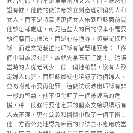
同治死的，而不是單單審判女人，而且既然有
證有據，他們的做法應該立刻審理那個男人和
女人，而不是特意把那個女人帶到耶穌面前問
他該怎樣處理，可見這些人的目的根本不是要
執行摩西的律法，而是心存詭詐，想要試探耶
穌。而經文記載拉比耶穌有智慧地回應：「你
們中間誰沒有罪，誰就先拿石頭打她！」這讓
當時的人從老到少一個一個地離開，沒有人敢
定婦人的罪，而耶穌最終也饒恕了這個婦人，
並吩咐她不要再犯罪。這做法反映出耶穌有非
一般的智慧，他不但化解了一個被誣陷的危
機，將一個強行要他定罪的個案交給現場所有
人去審理，更在公義和憐憫中取了一個平衡：
他一方面公允地認為摩西的律法並不應用於當