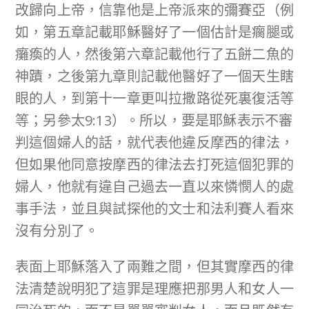
改歸向上帝，信靠他是上帝派來的彌賽亞（例
如，第五章記載耶穌醫好了一個估計是瘸腿或
癱瘓的人，然後第六章記載他行了五餅二魚的
神蹟，之後第九章則記載他醫好了一個天生瞎
眼的人，到第十一章更叫拉撒路從死裏復活等
等；另參太9:13）。所以，要是耶穌表示不審
判這個婦人的話，就代表他違反摩西的律法，
但如果他同意按摩西的律法去打死這個犯罪的
婦人，他就有違自己過去一直以來憐憫人的處
事手法，並且與試探他的文士和法利賽人看來
沒有分別了。
表面上耶穌落入了兩難之間，但其實摩西的律
法清楚說明犯了這罪是理應把那男人和女人一