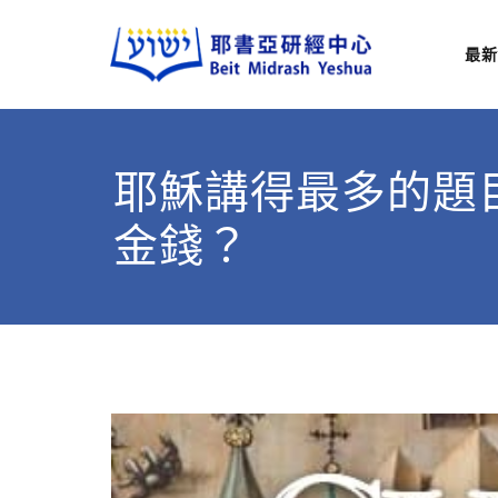
最新
耶
從猶太
耶穌講得最多的題
金錢？