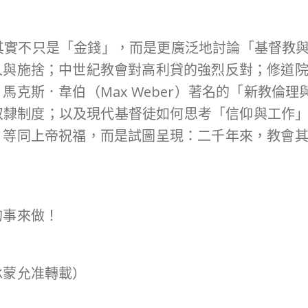
ry》的主題其實不只是「金錢」，而是更廣泛地討論「基
人與施捨；中世紀教會對高利貸的強烈反對；修道
馬克斯．韋伯（Max Weber）著名的「新教倫
反對奴隸制度；以及現代基督徒如何思考「信仰與工作
」等同上帝祝福，而是試圖呈現：二千年來，教會
的事來做！
承蒙允准轉載）