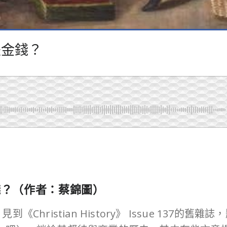
是金錢？
錢？（作者：蔡錦圖）
stian History》 Issue 137的舊雜誌，題目是 