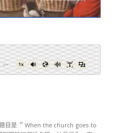
1x
-:--
＂When the church goes to