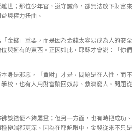
要離世；那位少年官，遵守誡命，卻無法放下財富
利益與權力扭曲。
為「金錢」重要，而是因為金錢太容易成為人的安
地位與擁有的東西。正因如此，耶穌才會說：「你
錢本身是邪惡。「貪財」才是，問題是在人性，而
、學校，也有人用財富贖回奴隸、救濟窮人。問題
彷彿談錢便不夠屬靈；但另一方面，也有時把成功
兩種極端都更深。因為在耶穌眼中，金錢從來不只