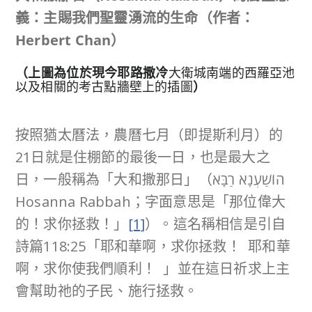
義：
主賜我們聖靈湧流的生命
（作者：
Herbert Chan）
（上圖為位於現今耶路撒冷
大衛城南端的西羅亞池
以及相關的考古點牆壁上的插圖
）
按照猶太曆法，農曆七月（即提斯利月）的
21日就是住棚節的最後一日，也是最大之
日，一般稱為「大和撒那日」（הוֹשַׁעְנָא רַבָּא
Hosanna Rabbah；字面意思是「那位偉大
的！求你拯救！」
[1]
）。這名稱相信是引自
詩篇118:25「耶和華啊，求你拯救！ 耶和華
啊，求你使我們順利！ 」並在這日祈求上主
會幫助祂的子民、施行拯救。