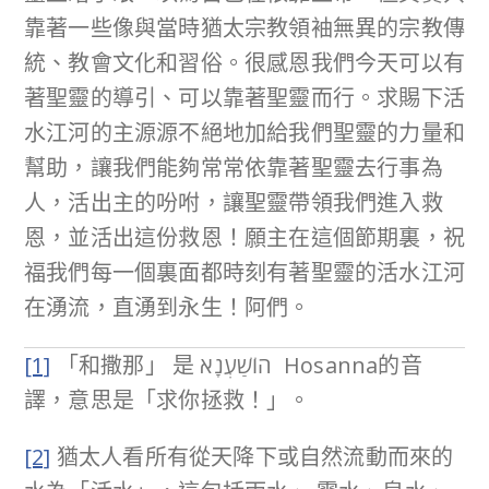
靠著一些像與當時猶太宗教領袖無異的宗教傳
統、教會文化和習俗。很感恩我們今天可以有
著聖靈的導引、可以靠著聖靈而行。求賜下活
水江河的主源源不絕地加給我們聖靈的力量和
幫助，讓我們能夠常常依靠著聖靈去行事為
人，活出主的吩咐，讓聖靈帶領我們進入救
恩，並活出這份救恩！願主在這個節期裏，祝
福我們每一個裏面都時刻有著聖靈的活水江河
在湧流，直湧到永生！阿們。
[1]
「和撒那」 是 הוֹשַׁעְנָא Hosanna的音
譯，意思是「求你拯救！」。
[2]
猶太人看所有從天降下或自然流動而來的