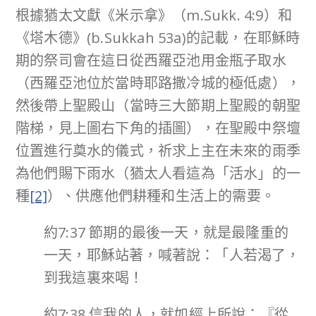
根據猶太文獻《米示拿》（m.Sukk. 4:9）和
《塔木德》(b.Sukkah 53a)的記載，在耶穌時
期的祭司會在這日從西羅亞池用金瓶子取水
（西羅亞池位於當時耶路撒冷城的極低處），
然後帶上聖殿山（當時三大節期上聖殿的朝聖
階梯，見上圖右下角的插圖），在聖殿中祭壇
位置進行奠水的儀式，祈求上主在未來的雨季
為他們賜下雨水（猶太人看這為「活水」的一
種
[2]
）、供應他們耕種和生活上的需要。
約7:37 節期的最後一天，就是最隆重的
一天，耶穌站著，喊著說：「人若渴了，
到我這裏來喝！
約7:38 信我的人，就如經上所說：『從