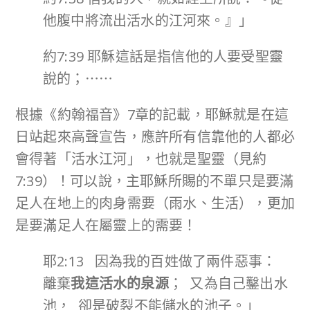
他腹中將流出活水的江河來。』」
約7:39 耶穌這話是指信他的人要受聖靈
說的；⋯⋯
根據《約翰福音》7章的記載，耶穌就是在這
日站起來高聲宣告，應許所有信靠他的人都必
會得著「活水江河」，也就是聖靈（見約
7:39）！可以說，主耶穌所賜的不單只是要滿
足人在地上的肉身需要（雨水、生活），更加
是要滿足人在屬靈上的需要！
耶2:13 因為我的百姓做了兩件惡事：
離棄
我這活水的泉源
； 又為自己鑿出水
池， 卻是破裂不能儲水的池子。」