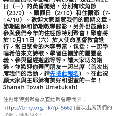
日（一）的黃昏開始，分別有吹角節
（23/9）、贖罪日（2/10）和住棚節（7-
14/10）。歡迎大家瀏覽我們的節期文章、
節期圖解和節期教導錄影，另外也鼓勵你
參與我們今年的住棚節特別聚會！聚會將
於10月11日（六）於大使命基督教會進
行，當日聚會的內容豐富，包括：一起學
唱希伯來文詩歌、學習住棚節的屬靈意
義、參與聖經遊戲等等。請大家切勿錯
過，並歡迎你帶同朋友一起出席（首次出
席我們的活動，請
先按此報名
）。在此祝
願大家與主耶穌有美好和甜蜜的一年！
Shanah Tovah Umetukah!
住棚節特別聚會及查經聚會時間表：
https://bmy.org.hk/?p=5662
(首次出席我們的
活動，請先報名）