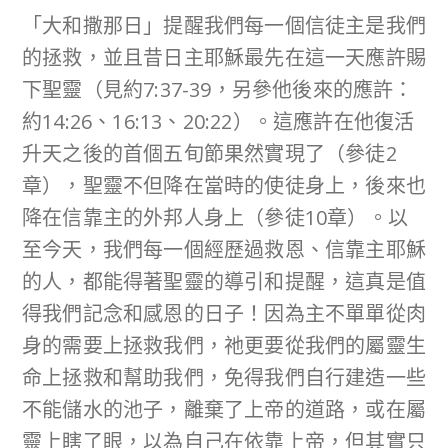
「大和撒那日」提醒我們每一個信徒主是我們
的拯救，並且昔日主耶穌最先在這一天應許賜
下聖靈（見約7:37-39，另參他後來的應許：
約14:26、16:13、20:22）。這應許在他復活
升天之後的首個五旬節果然實現了（參徒2
章），聖靈不但降在當時的使徒身上，後來也
降在信靠主的外邦人身上（參徒10章）。以
至今天，我們每一個經歷過救恩、信靠主耶穌
的人，都能得著聖靈的導引和提醒，這真是值
得我們記念和感恩的日子！因為主不單單從肉
身的需要上拯救我們，祂更要從我們的屬靈生
命上拯救和幫助我們，免得我們自行建造一些
不能儲水的池子，離棄了上帝的道路，或在屬
靈上瞎了眼，以為自己在依靠上帝，但其實只