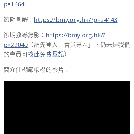
p=1464
節期圖解：
https://bmy.org.hk/?p=24143
節期教導錄影：
https://bmy.org.hk/?
p=22049
（請先登入「會員專區」，仍未是我們
的會員可
按此免費登記
）
簡介住棚節帳棚的影片：