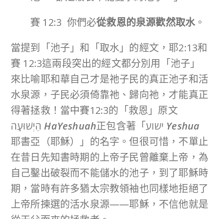
賽 12:3 你們必
從救恩的泉源歡然取水
。
當提到「池子」和「取水」的經文，耶2:13和
賽 12:3這兩段突出的經文都分別用「池子」
來比喻耶和華自己才是祂子民的真正池子和活
水泉源，子民必須倚靠祂、歸向祂，才能真正
得著拯救！當中賽12:3的「救恩」原文
הַיְשׁוּעָֽה
HaYeshuah
正包含著「ישוע
Yeshua
耶書亞（耶穌）」的名字。但很可惜，不單止
在昔日先知書時期的上帝子民曾離棄上帝，為
自己鑿出破裂而不能儲水的池子，到了耶穌時
期，當時有許多猶太宗教領袖也同樣地拒絕了
上帝所揀選的活水泉源——耶穌，不信他就是