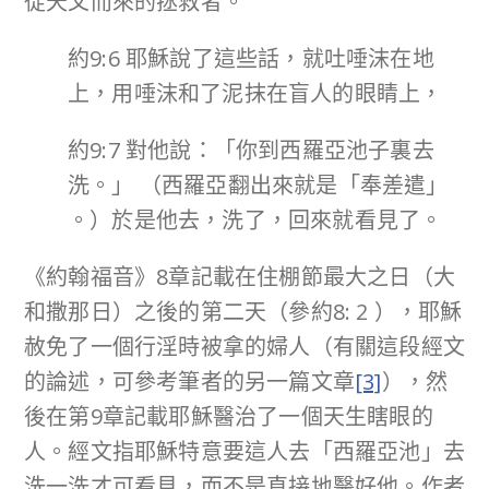
從天父而來的拯救者。
約9:6 耶穌說了這些話，就吐唾沫在地
上，用唾沫和了泥抹在盲人的眼睛上，
約9:7 對他說：「你到西羅亞池子裏去
洗。」 （西羅亞翻出來就是「奉差遣」
。）於是他去，洗了，回來就看見了。
《約翰福音》8章記載在住棚節最大之日（大
和撒那日）之後的第二天（參約8: 2 ），耶穌
赦免了一個行淫時被拿的婦人（有關這段經文
的論述，可參考筆者的另一篇文章
[3]
），然
後在第9章記載耶穌醫治了一個天生瞎眼的
人。經文指耶穌特意要這人去「西羅亞池」去
洗一洗才可看見，而不是直接地醫好他。作者