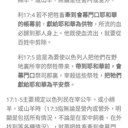
綿羊，或山羊，無論是在營內或營外，
利17:4 若不把牲畜
牽到會幕門口耶和華
的帳幕前
，
獻給耶和華為供物
，所流的血
必歸到那人身上。他既使血流出，就要從
百姓中剪除。
利17:5 這是為要使以色列人把他們在野
地裏所宰的祭牲帶來，
帶到耶和華前，會
幕門口
祭司那裏，宰殺這些祭牲，
把牠們
獻給耶和華為平安祭
。
17:1-5主要規定以色列民在宰公牛，或小綿
羊，或山羊時（17:3指無論是營內或營外，明
顯是包括所有情況，不論是在家中飼養、在外
找到等各種情況），就要把牲畜牽到會幕門