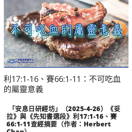
利17:1-16、賽66:1-11：不可吃血
的屬靈意義
「安息日研經坊」（
2025-4-26
）《妥
拉》與《先知書選段》利
17:1-16
、賽
66:1-11
查經摘要（作者：
Herbert
Chan
）