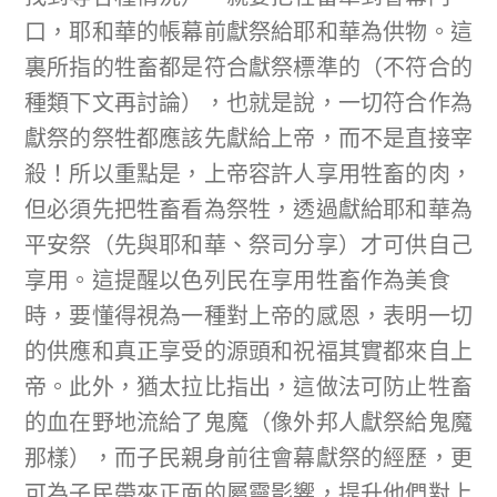
口，耶和華的帳幕前獻祭給耶和華為供物。這
裏所指的牲畜都是符合獻祭標準的（不符合的
種類下文再討論），也就是說，一切符合作為
獻祭的祭牲都應該先獻給上帝，而不是直接宰
殺！所以重點是，上帝容許人享用牲畜的肉，
但必須先把牲畜看為祭牲，透過獻給耶和華為
平安祭（先與耶和華、祭司分享）才可供自己
享用。這提醒以色列民在享用牲畜作為美食
時，要懂得視為一種對上帝的感恩，表明一切
的供應和真正享受的源頭和祝福其實都來自上
帝。此外，猶太拉比指出，這做法可防止牲畜
的血在野地流給了鬼魔（像外邦人獻祭給鬼魔
那樣），而子民親身前往會幕獻祭的經歷，更
可為子民帶來正面的屬靈影響，提升他們對上