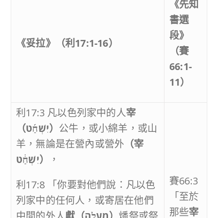
《先知
書選
段》
《妥拉》（利
17:1-16
）
（賽
66:1-
11
）
利17:3 凡以色列家中的人
宰
（
יִשְׁחַ֜ט
）
公牛，或小綿羊，或山
羊，無論是在營內或營外
（宰
יִשְׁחַ֔ט
）
，
賽66:3
利17:8 「你要對他們說：凡以色
「至於
列家中的任何人，或寄居在他們
那些
宰
中間的外人
獻（
מַעֲלֵ֤ה
）
燔祭或祭