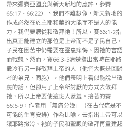
帶來彌賽亞國度與新天新地的應許，參賽
65:17、66:22）。我們不難想像，新天新地的
作成必然在於主耶和華的大能而不是人的能
力，我們要聽從和敬拜祂！所以，賽66:1-2指
出真正能建立的那位是上帝而不是子民自己，
子民在困苦中仍需要在靈裏痛悔、因祂的言語
而戰兢。然而，賽66:3-5清楚指出當時在耶路
撒冷有另一群敬拜上帝的人（他們大概是回歸
者的弟兄、同胞），他們表明上看似能說出敬
虔的話，但卻用了上帝所討厭的方式去敬拜
祂，所以上帝要使這班人蒙羞。接著的賽
66:6-9，作者用「無痛分娩」（在古代這是不
可能的生育安排）作為比喻，去指出上帝可以
讓耶路撒冷、祂的子民和聖殿的敬拜再重建起