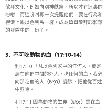
敬拜文化，例如向別神獻祭，所以才有這裏的
吩咐。而這吩咐再一次提醒他們，要在行為和
禮儀上跟以色列民一樣，成為單單敬拜耶和華
的群體中的一份子。
3. 不可吃動物的血（
17:10-14
）
利17:10 「凡以色列家中的任何人，或寄
居在他們中間的外人，吃任何的血，我必
向那吃血的
人（
נֶפֶשׁ
）
變臉，把他從百姓
中剪除。
利17:11 因為動物的
生命（
נֶ֣פֶשׁ
）
是在血