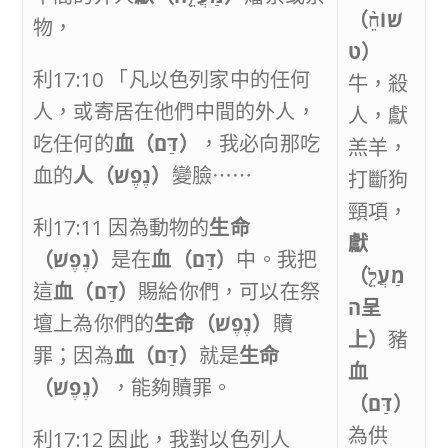
（
שׁוֹחֵ֨
物，
ט
）
利17:10 「凡以色列家中的任何
牛，殺
人，或寄居在他們中間的外人，
人，獻
吃任何的
血（
דַּם
）
，我必向那吃
羔羊，
血的
人（
נֶפֶשׁ
）
變臉⋯⋯
打斷狗
頸項，
利17:11 因為動物的
生命
獻
（
נֶפֶשׁ
）
是在
血（
דַּם
）
中。我把
（
מַעֲלֵ֤
這
血（
דַּם
）
賜給你們，可以在祭
ה
呈
壇上為你們的
生命（
נֶפֶשׁ
）
贖
上）
豬
罪；因為
血（
דַּם
）
就是
生命
血
（
נֶפֶשׁ
）
，能夠贖罪。
（
דַּם
）
為供
利17:12 因此，我對以色列人