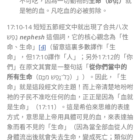
不可吃，因為一切動物的
生命（
נֶ֗פֶשׁ
）
就
是牠的血。凡吃血的必被剪除。
17:10-14 短短五節經文中就出現了合共八次
נֶפֶשׁ
nephesh
這個詞，它的核心觀念為「性
命、生命」
[4]
（留意這裏多數譯作「生
命」，但17:10譯作「人」；另外17:12的「你
們」在原文其實是一整句話「
從你們
當中的
所有生命
（כָּל־נֶ֥פֶשׁ מִכֶּ֖ם）」）。因此，「生
命」就是這段經文的主題！而上帝清楚地吩咐
祂的子民不准吃任何的血，正正是因為「血就
是生命」（17:11）。這是希伯來思維的表達
方式，意思是上帝用具體可見的血，來表達抽
象而看不見的「生命」（因為當全部血從人的
身體流出後就會失去生命，變成死亡；類似的