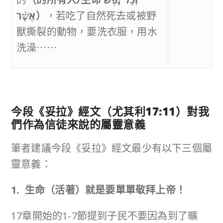
אֲשֶׁ֨ר
）
，若吃了自然死去或被野
獸撕裂的動物，要洗衣服，用水
洗澡⋯⋯
今段《妥拉》經文（尤其利
17:11
）對我
們作為信徒來說的屬靈意義
筆者建議今段《妥拉》經文最少有以下三個屬
靈意義：
1. 生命（活著）就是要單單敬拜上帝！
17章開始的1-7節提到子民不要因為到了曠