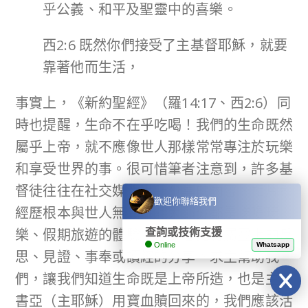
乎公義、和平及聖靈中的喜樂。
西2:6 既然你們接受了主基督耶穌，就要
靠著他而生活，
事實上，《新約聖經》（羅14:17、西2:6）同
時也提醒，生命不在乎吃喝！我們的生命既然
屬乎上帝，就不應像世人那樣常常專注於玩樂
和享受世界的事。很可惜筆者注意到，許多基
督徒往往在社交媒體上所分享的內容、相片和
歡迎你聯絡我們
經歷根本與世人無異，絕大部分都是吃喝玩
樂、假期旅遊的體驗，甚少看見有屬靈上的反
查詢或技術支援
Online
Whatsapp
思、見證、事奉或讀經的分享。求主幫助我
們，讓我們知道生命既是上帝所造，也是主耶
書亞（主耶穌）用寶血贖回來的，我們應該活