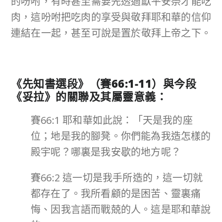
的吩咐，有時甚至需要先透過獻平安祭才能吃
肉，這吩咐把吃肉的享受與敬拜耶和華的信仰
連結在一起，甚至可說是置於敬拜上帝之下。
《先知書選段》（賽
66:1-11
）與今段
《妥拉》的關聯及其屬靈意義：
賽66:1 耶和華如此說：「天是我的座
位；地是我的腳凳。你們能為我造怎樣的
殿宇呢？哪裏是我安歇的地方呢？
賽66:2 這一切是我手所造的，這一切就
都存在了。我所看顧的是困苦、靈裏痛
悔、因我言語而戰兢的人。這是耶和華說