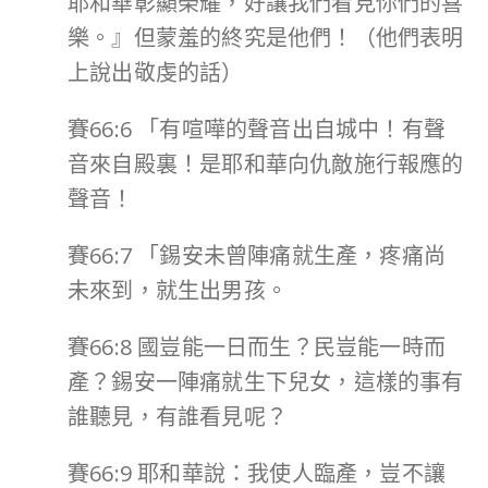
耶和華彰顯榮耀，好讓我們看見你們的喜
樂。』但蒙羞的終究是他們！（他們表明
上說出敬虔的話）
賽66:6 「有喧嘩的聲音出自城中！有聲
音來自殿裏！是耶和華向仇敵施行報應的
聲音！
賽66:7 「錫安未曾陣痛就生產，疼痛尚
未來到，就生出男孩。
賽66:8 國豈能一日而生？民豈能一時而
產？錫安一陣痛就生下兒女，這樣的事有
誰聽見，有誰看見呢？
賽66:9 耶和華說：我使人臨產，豈不讓