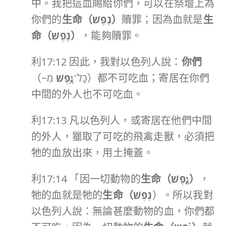
中。我把這血賜給你們，可以在祭壇上為
你們的
生命（
נֶפֶשׁ
）
贖罪；因為血就是
生
命（
נֶפֶשׁ
）
，能夠贖罪。
利17:12 因此，我對以色列人說：
你們
（~כָּל־
נֶ֥פֶשׁ
מִ）都不可吃血；寄居在你們
中間的外人也不可吃血。
利17:13 凡以色列人，或寄居在他們中間
的外人，獵取了可吃的飛禽走獸，必須把
牠的血放出來，用土掩蓋。
利17:14 「因一切動物的
生命（
נֶ֣פֶשׁ
）
，
牠的血就是牠的
生命（
נַפְשׁ
）。所以我對
以色列人說：無論甚麼動物的血，你們都