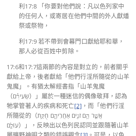
利17:8 「你要對他們說：凡以色列家中
的任何人，或寄居在他們中間的外人獻燔
祭或祭物，
利17:9 若不帶到會幕門口獻給耶和華，
那人必從百姓中剪除。
17:6和17:7這兩節的內容是對立的，前者關乎
獻給上帝，後者獻給「他們行淫所隨從的山羊
鬼魔」。有猶太解經書指「山羊鬼魔
（שְּׂעִירִ֕ם）」屬於一種迷信的偶像敬拜，認為
牠掌管著人的疾病和死亡
[2]
，而「他們行淫
所隨從的（אֲשֶׁ֛ר הֵ֥ם זֹנִ֖ים אַחֲרֵיהֶ֑ם חֻקַּ֥ת
עוֹלָ֛ם）」，反映出以色列民認同並跟隨著山羊
屬曠野神明之類的錯誤觀念
[3]
。可是，以色