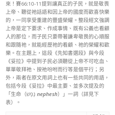
來！賽66:10-11提到讓真正的子民，就是敬畏
上帝、聽從祂話語和因上帝的國度而歡喜快樂
的，一同享受重建的豐盛榮耀。整段經文強調
上帝是定下要求、作成事情、既有公義也看顧
人的那位，而子民只要帶著謙卑敬畏的心順服
和跟隨祂，就能經歷祂的看顧、祂的榮耀和歡
樂。在主題上，這段《先知書選段》與今段
《妥拉》中提到子民必須聽從上帝不可吃血、
單單敬拜祂、按祂吩咐而行等是個平行；另
外，兩者在原文用詞上也有一些共同的用語，
包括今段《妥拉》中最主要、並多次提及的
「生命（נֶפֶשׁ
nephesh
）」一詞（詳見下
表）。