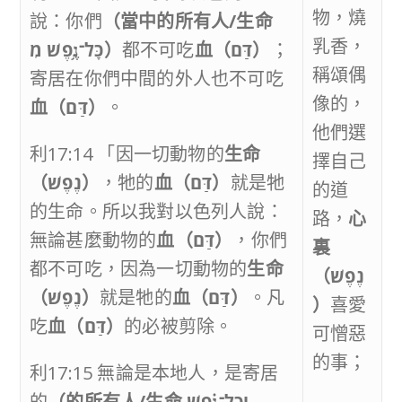
物，燒
說：你們
（當中的所有人
/
生命
乳香，
כָּל־נֶ֥פֶשׁ מִ
）
都不可吃
血（
דַּם
）
；
稱頌偶
寄居在你們中間的外人也不可吃
像的，
血（
דַּם
）
。
他們選
利17:14 「因一切動物的
生命
擇自己
（
נֶפֶשׁ
）
，牠的
血（
דַּם
）
就是牠
的道
的生命。所以我對以色列人說：
路，
心
無論甚麼動物的
血（
דַּם
）
，你們
裏
都不可吃，因為一切動物的
生命
（
נֶפֶשׁ
（
נֶפֶשׁ
）
就是牠的
血（
דַּם
）
。凡
）
喜愛
吃
血（
דַּם
）
的必被剪除。
可憎惡
的事；
利17:15 無論是本地人，是寄居
的
（的所有人
/
生命
וְכָל־נֶ֗פֶשׁ