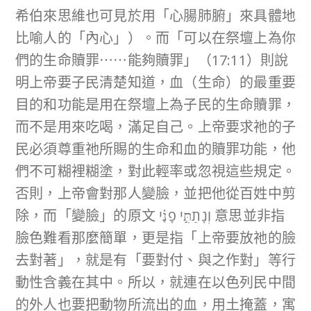
希伯來思維也可見於用「心腸肺腑」來具體地
比喻人的「內心」）。而「可以在祭壇上為你
們的生命贖罪⋯⋯能夠贖罪」（17:11）則說
明上帝要子民清楚知道，血（生命）的最重要
目的和功能是用在祭壇上為子民的生命贖罪，
而不是用來吃喝，滿足自己。上帝要求祂的子
民必須尊重祂所賜的生命和血的贖罪功能，他
們不可糊裡糊塗，對此輕率或忽視這些規定。
否則，上帝會對那人變臉，並把他從百姓中剪
除，而「變臉」的原文 וְנָתַתִּ֣י פָנַ֗י 意思並非指
臉色難看那麼簡單，更是指「上帝要放祂的臉
去對著」，就是有「要對付、與之作對」等行
動性含義在其中。所以，就連在以色列民中間
的外人也要把動物所流出的血，用土掩蓋，寓