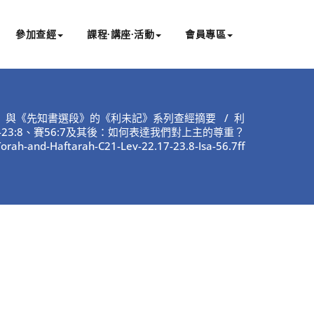
參加查經
課程∙講座∙活動
會員專區
》與《先知書選段》的《利未記》系列查經摘要
/
利
17-23:8、賽56:7及其後：如何表達我們對上主的尊重？
Torah-and-Haftarah-C21-Lev-22.17-23.8-Isa-56.7ff