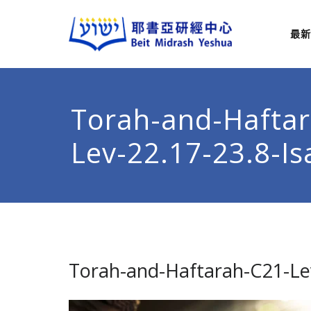
最新
耶
從猶太
Torah-and-Hafta
Lev-22.17-23.8-Is
Torah-and-Haftarah-C21-Lev