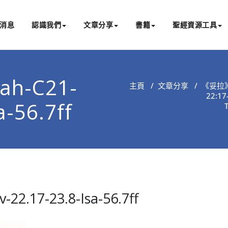
消息
認識我們
文章分享
書籍
聖經資源工具
書亞研經中心
文化認識主耶穌，從猶太根源明白聖經，成為更好的門徒
rah-C21-
主頁
/
文章分享
/
《妥拉
22:
a-56.7ff
-22.17-23.8-Isa-56.7ff