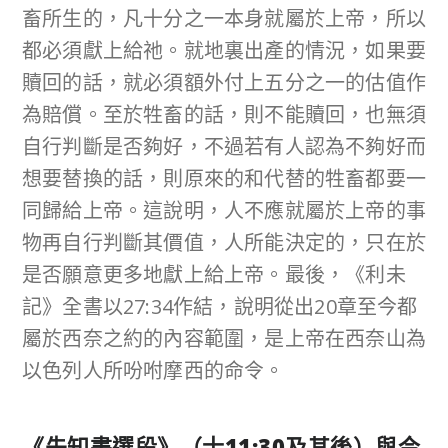
畜所生的，凡十分之一本身就屬於上帝，所以
都必須獻上給祂。就地裏出產的情況，如果要
贖回的話，就必須額外付上五分之一的估值作
為賠償。至於牲畜的話，則不能贖回，也無須
自行判斷是否夠好，不過若有人認為不夠好而
想要替換的話，則原來的和代替的牲畜都要一
同歸給上帝。這說明，人不應就屬於上帝的事
物再自行判斷其價值，人所能決定的，只在於
是否願意更多地獻上給上帝。最後，《利未
記》全書以27:34作結，說明從出20章至今都
屬於西奈之約的內容範圍，是上帝在西奈山為
以色列人所吩咐摩西的命令。
《先知書選段》（士
11:30
及其後）與今