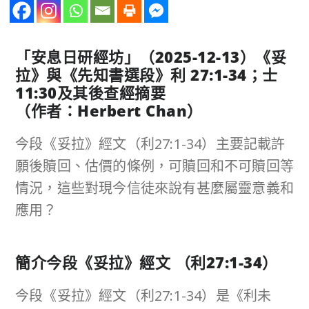
「安息日研經坊」（
2025-12-13
）《妥
拉》與《先知書選段》利
27:1-34
；士
11:30
及其後查經摘要
（作者：
Herbert Chan
）
今段《妥拉》經文（利27:1-34）主要記載許
願後贖回、估價的條例，可贖回和不可贖回等
情況，這些對現今信徒來說有甚麼屬靈意義和
應用？
簡介今段《妥拉》經文
（
利
27:1-34
）
今段《妥拉》經文（利27:1-34）是《利未