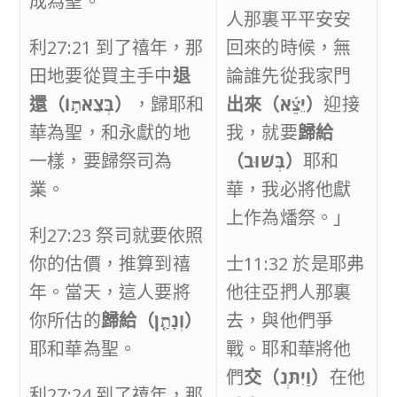
成為聖。
人那裏平平安安
利27:21 到了禧年，那
回來的時候，無
田地要從買主手中
退
論誰先從我家門
還（
בְּצֵאת֣וֹ
）
，歸耶和
出來（
יֵצֵ֜א
）
迎接
華為聖，和永獻的地
我，就要
歸給
一樣，要歸祭司為
（
בְּשׁוּב
）
耶和
業。
華，我必將他獻
上作為燔祭。」
利27:23 祭司就要依照
你的估價，推算到禧
士11:32 於是耶弗
年。當天，這人要將
他往亞捫人那裏
你所估的
歸給（
וְנָתַ֤ן
）
去，與他們爭
耶和華為聖。
戰。耶和華將他
們
交（
וַיִתְּנ
）
在他
利27:24 到了禧年，那