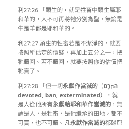
利27:26 「頭生的，就是牲畜中頭生屬耶
和華的，人不可再將牠分別為聖，無論是
牛是羊都是耶和華的。
利27:27 頭生的牲畜若是不潔淨的，就要
按照所估定的價錢，再加上五分之一，把
牠贖回。若不贖回，就要按照你的估價把
牠賣了。
利27:28 「但一切
永獻作當滅的
（
הַחֵ֑רֶם
devoted, ban, exterminated
），就
是人從他所有
永獻給耶和華作當滅的
，無
論是人，是牲畜，是他繼承的田地，都不
可賣，也不可贖。凡
永獻作當滅的
都歸耶