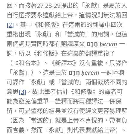
回。而接著27:28-29提出的「永獻」是屬於人
自行選擇要永遠獻給上帝，這情況則無法贖回
[2]
。其中《和修版》在這兩節的翻譯中四次
重複出現「永獻」和「當滅的」的用詞，但這
兩個詞其實同時都在翻譯原文
חֵרֶם
h
erem
一
詞，所以《和修版》在這裏的翻譯重複了
（《和合本》、《新譯本》沒有重複，只譯作
「永獻」）。這是由於
חֵרֶם
h
erem
一詞本身
可譯作「永獻」或「當滅的」兩個截然不同的
意思
[3]
，故此筆者估計《和修版》的譯者可
能為避免偏重單一詮釋而將兩種譯法一併保
留，可是這樣的結果並沒有使經文更容易理解
（因為「當滅的」就是上帝不喜悅的，帶有負
面含義，然而「永獻」則代表要獻給上帝）。