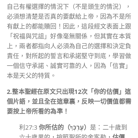
自己有權選擇的情況下（不是頭生的情況），
必須想清楚是否真的要獻給上帝，因為不是所
有獻上的都能贖回！因此，這段經文表面上跟
「祝福與咒詛」好像毫無關係，但其實在本質
上，兩者都指向人必須為自己的選擇和決定負
責任，對所起的誓言和承諾堅守到底，學習做
一個信守承諾、誠實可靠的人，因為「信實」
本是天父的特質。
2.整本聖經在原文只出現12次「你的估價」這
個片語，並且全在這章裏，反映一切價值都需
要按上帝所看的為準！
利27:3
你所估的（
עֶרְכְּךָ֙
）
是：二十歲到
六十歲男的，按照聖所的舍客勒，
估價