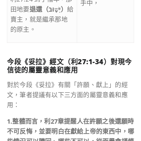
手中，
田地要
退還（
יָשׁ֣וּב
）
給
賣主，就是繼承那地
的原主。
今段《妥拉》經文（利
27:1-34
）對現今
信徒的屬靈意義和應用
對於今段《妥拉》有關「許願、獻上」的經
文，筆者提議有以下三方面的屬靈意義和應
用：
1.整體而言，利27章提醒人在許願之後還願時
不可反悔，並要明白在獻給上帝的東西中，哪