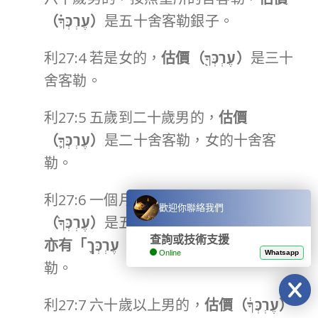
（
עֶרְכְּךָ֗
）
是五十舍客勒銀子。
利27:4 若是女的，
估價（
עֶרְכְּךָ֖
）
是三十
舍客勒。
利27:5 五歲到二十歲男的，
估價
（
עֶרְכְּךָ֛
）
是二十舍客勒，女的十舍客
勒。
利27:6 一個月到五歲男的，
估價
歡迎你聯絡我們
（
עֶרְכְּךָ֙
）
是五舍客勒，女的
（原文此處
查詢或技術支援
亦有「
עֶרְכְּךָ
（估價）」一詞）
三舍客
Online
Whatsapp
勒。
利27:7 六十歲以上男的，
估價（
עֶרְכְּךָ֔
）