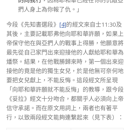
的向我行，
因為耶和華已經在你的仇敵亞
捫人身上為你報了仇。」
今段《先知書選段》
[4]
的經文來自士11:30及
其後，主要記載耶弗他向耶和華許願，如果上
帝保守他在與亞捫人的戰事上得勝，他願意將
最先從自己家門出來迎接他的人獻給耶和華為
燔祭。結果，在他戰勝歸來時，第一個出來迎
接他的竟是他的獨生女兒，於是他無可奈何地
要把女兒獻上，不能反悔。這段經文所呈現
「向耶和華許願就不能反悔」的教導，跟今段
《妥拉》經文十分吻合，都關乎人必須向上帝
信守承諾。而在原文用詞上，兩者也有著平
行，以致兩段經文能夠連繫起來（見下表）：