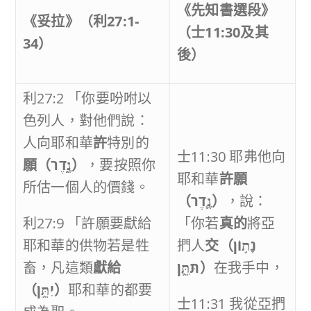
《先知書選段》
《妥拉》（利
27:1-
（士
11:30
及其
34
）
後）
利27:2 「你要吩咐以
色列人，對他們說：
人向耶和華
許
特別的
士11:30 耶弗他向
願（
נֶ֑דֶר
）
，要按照你
耶和華
許願
所估一個人的價錢。
（
נֶ֛דֶר
）
，說：
利27:9 「許願要獻給
「你若
真的
將亞
耶和華的供物若是牲
捫人
交（
נָת֥וֹן
畜，凡這類
獻給
תִּתֵּ֛ן
）
在我手中，
（
יִתֵּ֥ן
）
耶和華的都要
士11:31 我從亞捫