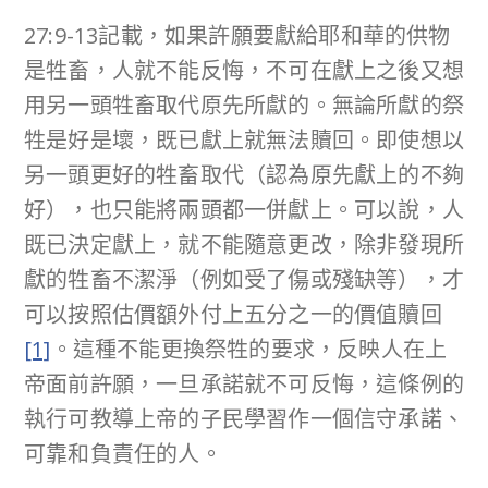
27:9-13記載，如果許願要獻給耶和華的供物
是牲畜，人就不能反悔，不可在獻上之後又想
用另一頭牲畜取代原先所獻的。無論所獻的祭
牲是好是壞，既已獻上就無法贖回。即使想以
另一頭更好的牲畜取代（認為原先獻上的不夠
好），也只能將兩頭都一併獻上。可以說，人
既已決定獻上，就不能隨意更改，除非發現所
獻的牲畜不潔淨（例如受了傷或殘缺等），才
可以按照估價額外付上五分之一的價值贖回
[1]
。這種不能更換祭牲的要求，反映人在上
帝面前許願，一旦承諾就不可反悔，這條例的
執行可教導上帝的子民學習作一個信守承諾、
可靠和負責任的人。