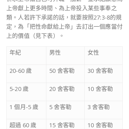
上帝獻上更多時間、為上帝投入某些事奉之
類。人若許下承諾的話，就要按照27:3-8的規
定，為「把性命獻給上帝」去訂出一個應當付
上的價值（見下表）。
年紀
男性
女性
20-60 歲
50 舍客勒
30 舍客勒
5-20 歲
20 舍客勒
10 舍客勒
1 個月-5 歲
5 舍客勒
3 舍客勒
超過 60 歲
15 舍客勒
10 舍客勒