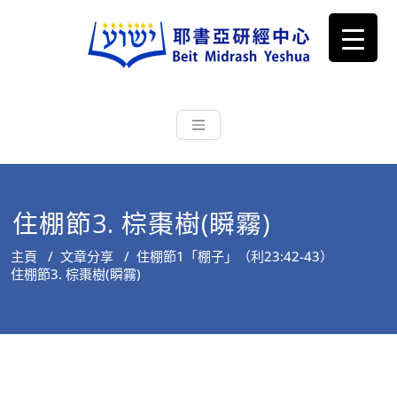
耶書亞研經中心
從猶太文化認識主耶穌，從猶太
根源明白聖經，成為更好的門徒
住棚節3. 棕棗樹(瞬霧)
主頁
/
文章分享
/
住棚節1「棚子」（利23:42-43）
住棚節3. 棕棗樹(瞬霧)