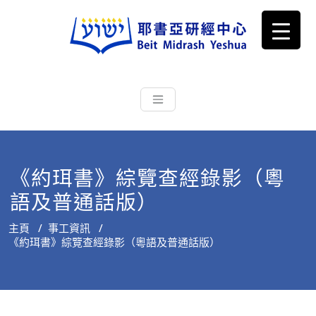
耶書亞研經中心
從猶太文化認識主耶穌，從猶太
根源明白聖經，成為更好的門徒
《約珥書》綜覽查經錄影（粵
語及普通話版）
主頁
/
事工資訊
/
《約珥書》綜覽查經錄影（粵語及普通話版）