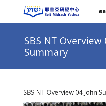
最新
耶
從猶太
SBS NT Overview 
Summary
SBS NT Overview 04 John 