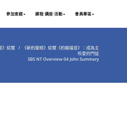
參加查經
課程∙講座∙活動
會員專區
經》綜覽
/
《新約聖經》綜覽《約翰福音》：成為主
所愛的門徒
SBS NT Overview 04 John Summary