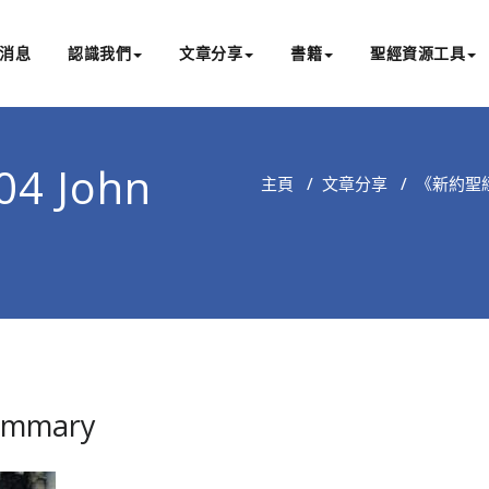
消息
認識我們
文章分享
書籍
聖經資源工具
書亞研經中心
文化認識主耶穌，從猶太根源明白聖經，成為更好的門徒
04 John
主頁
/
文章分享
/
《新約聖
Summary