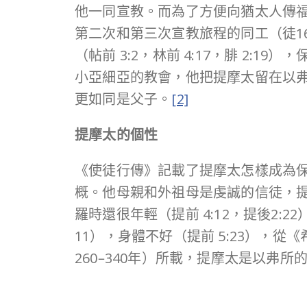
他一同宣教。而為了方便向猶太人傳福
第二次和第三次宣教旅程的同工（徒16
（帖前 3:2，林前 4:17，腓 2
小亞細亞的教會，他把提摩太留在以
更如同是父子。
[2]
提摩太的個性
《使徒行傳》記載了提摩太怎樣成為
概。他母親和外祖母是虔誠的信徒，提摩
羅時還很年輕（提前 4:12，提後2:2
11），身體不好（提前 5:23），
260–340年）所載，提摩太是以弗