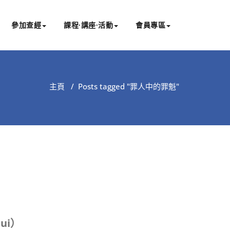
參加查經
課程∙講座∙活動
會員專區
主頁
/
Posts tagged "罪人中的罪魁"
ui
）