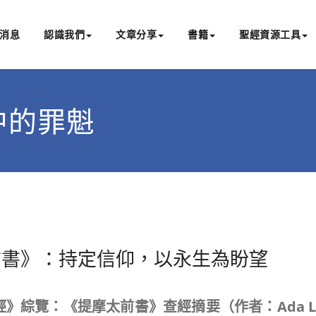
消息
認識我們
文章分享
書籍
聖經資源工具
書亞研經中心
文化認識主耶穌，從猶太根源明白聖經，成為更好的門徒
罪人中的罪魁
前書》：持定信仰，以永生為盼望
經》綜覽：《提摩太前書》查經摘要（作者：
Ada L