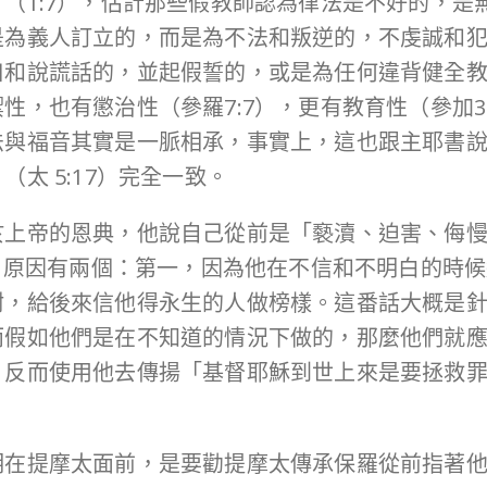
（1:7），估計那些假教師認為律法是不好的，是
是為義人訂立的，而是為不法和叛逆的，不虔誠和
和說謊話的，並起假誓的，或是為任何違背健全教義的
性，也有懲治性（參羅7:7），更有教育性（參加3
法與福音其實是一脈相承，事實上，這也跟主耶書
太 5:17）完全一致。
上帝的恩典，他說自己從前是「褻瀆、迫害、侮慢上
憫，原因有兩個：第一，因為他在不信和不明白的時
耐，給後來信他得永生的人做榜樣。這番話大概是
而假如他們是在不知道的情況下做的，那麼他們就
，反而使用他去傳揚「基督耶穌到世上來是要拯救
。
明在提摩太面前，是要勸提摩太傳承保羅從前指著