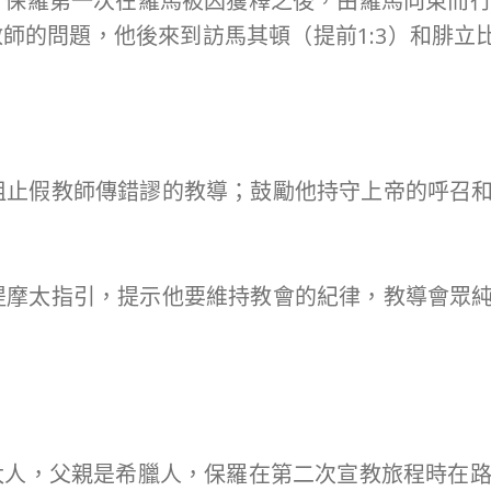
計保羅第一次在羅馬被囚獲釋之後，由羅馬向東而
師的問題，他後來到訪馬其頓（提前1:3）和腓立比（腓
阻止假教師傳錯謬的教導；鼓勵他持守上帝的呼召
提摩太指引，提示他要維持教會的紀律，教導會眾
太人，父親是希臘人，保羅在第二次宣教旅程時在