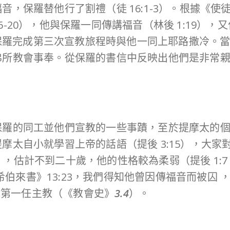
音，保羅替他行了割禮（徒 16:1-3）。根據《
-20），他與保羅一同傳講福音（林後 1:19）
:19），保羅完成第三次宣教旅程時與他一同上耶路撒
弗所教會事奉。從保羅的書信中反映出他們是非常
保羅的同工並他們宣教的一些事蹟，至於提摩太的
太自小就學習上帝的話語（提後 3:15），大家對
2），估計不到二十歲，他的性格較為柔弱（提後 1:7，2
從《希伯來書》13:23，我們得知他曾因傳福音而被
所的第一任主教（《教會史》
3.4
）。