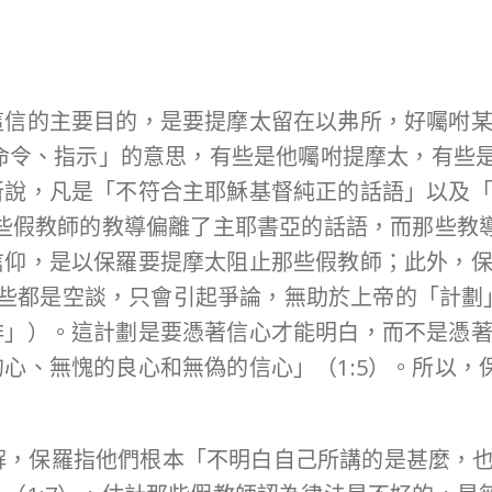
這信的主要目的，是要提摩太留在以弗所，好囑咐
命令、指示」的意思，有些是他囑咐提摩太，有些
所說，凡是「不符合主耶穌基督純正的話語」以及
有些假教師的教導偏離了主耶書亞的話語，而那些教
信仰，是以保羅要提摩太阻止那些假教師；此外，
些都是空談，只會引起爭論，無助於上帝的「計劃」（οἰ
排」）。這計劃是要憑著信心才能明白，而不是憑
心、無愧的良心和無偽的信心」（1:5）。所以，
法的曲解，保羅指他們根本「不明白自己所講的是甚麼