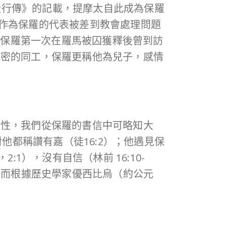
使徒行傳》的記載，提摩太自此成為保羅
，又作為保羅的代表被差到教會處理問題
冷。當保羅第一次在羅馬被囚獲釋後曾到訪
親密的同工，保羅更稱他為兒子，感情
個性，我們從保羅的書信中可略知大
他都稱讚有嘉（徒16:2）；他遇見保
:1），沒有自信（林前 16:10-
囚 ，而根據歷史學家優西比烏（約公元