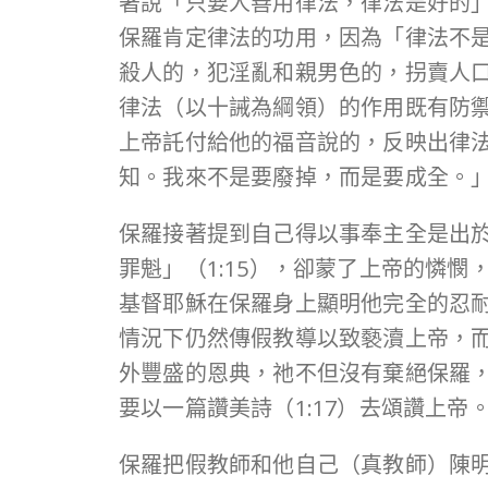
著說「只要人善用律法，律法是好的」
保羅肯定律法的功用，因為「律法不
殺人的，犯淫亂和親男色的，拐賣人口
律法（以十誡為綱領）的作用既有防禦
上帝託付給他的福音說的，反映出律
知。我來不是要廢掉，而是要成全。」（
保羅接著提到自己得以事奉主全是出於
罪魁」（1:15），卻蒙了上帝的憐
基督耶穌在保羅身上顯明他完全的忍
情況下仍然傳假教導以致褻瀆上帝，
外豐盛的恩典，祂不但沒有棄絕保羅
要以一篇讚美詩（1:17）去頌讚上帝
保羅把假教師和他自己（真教師）陳