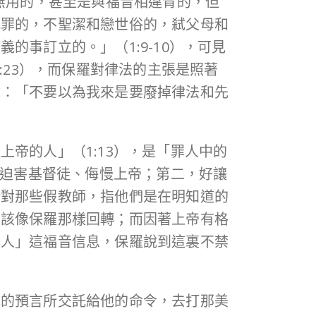
無用的，甚至是與福音相違背的，但
犯罪的，不聖潔和戀世俗的，弒父母和
事訂立的。」（1:9-10），可見
:23），而保羅對律法的主張是照著
說：「不要以為我來是要廢掉律法和先
帝的人」（1:13），是「罪人中的
候迫害基督徒、侮慢上帝；第二，好讓
針對那些假教師，指他們是在明知道的
應該像保羅那樣回轉；而因著上帝有格
罪人」這福音信息，保羅說到這裏不禁
他的預言所交託給他的命令，去打那美