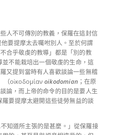
某些人不可傳別的教義，保羅在這封信
是他要提摩太去囑咐別人。至於何謂
「不合乎敬虔的教導」都是「別的教
導並不能栽培出一個敬虔的生命，這
保羅又提到當時有人喜歡談論一些無稽
κοδομίαν
oikodomian
；在原
著談論，而上帝的命令的目的是要人生
保羅要提摩太避開這些徒勞無益的談
，也不知道所主張的是甚麼。」從保羅接