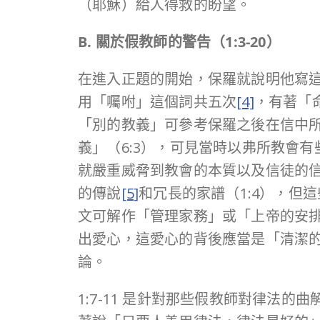
（耶穌）給人得救的盼望。
B. 關於假教師的警告（
1:3-20
）
在進入正題的開始，保羅就說明他寫
用「囑咐」這個詞共五次
[4]
，有著「
「別的教義」可參考保羅之後在信中
義」（6:3），可見當時以弗所教會
就嚴重威脅到教會的本質以及信徒的
的傳說
[5]
和冗長的家譜（1:4），但這
文可解作「管理家務」或「上帝的安
出愛心，這愛心的背後應當是「清潔的
論。
1:7-11 是針對那些假教師對律