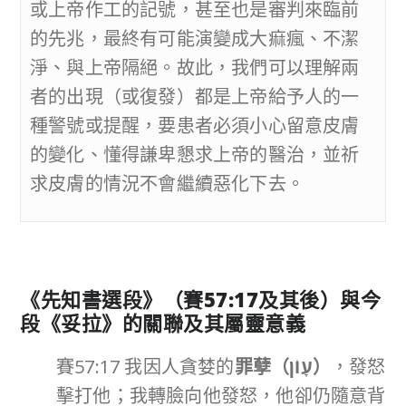
或上帝作工的記號，甚至也是審判來臨前
的先兆，最終有可能演變成大痲瘋、不潔
淨、與上帝隔絕。故此，我們可以理解兩
者的出現（或復發）都是上帝給予人的一
種警號或提醒，要患者必須小心留意皮膚
的變化、懂得謙卑懇求上帝的醫治，並祈
求皮膚的情況不會繼續惡化下去。
《先知書選段》（賽
57:17
及其後）與今
段《妥拉》的關聯及其屬靈意義
賽57:17 我因人貪婪的
罪孽（
עָוֹן
）
，發怒
擊打他；我轉臉向他發怒，他卻仍隨意背