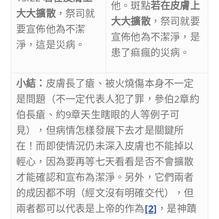
他。斑點
若在皮膚上
大大擴散
，祭司就
大大擴散
，祭司就要
要宣佈他為不潔
宣佈他為不潔淨，是
淨，這是災病。
患了痲瘋的災病。
小結：
皮膚長了瘡、被火燒傷本身不一定
是問題（不一定代表人犯了罪，參伯2章約
伯長瘡、約9章天生瞎眼的人等例子可
見），但病情怎樣發展下去才是關鍵所
在！而即使情況仍未深入皮膚也不能掉以
輕心，因為要再等七天看看是否不會擴散
才能確認和宣布為潔淨。另外，它們兩者
的成因都不明（經文沒有明確交代），但
兩者都可以代表是上帝的作為
[2]
，是神蹟