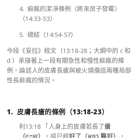
4. 痲瘋的潔淨條例（將來房子發霉）
（14:33-53）
5. 總結（14:54-57）
今段《妥拉》經文（13:18-28；大綱中的 c 和
d ）承接著上一段有關急性和慢性痲瘋的條
例，論述人的皮膚長瘡與被火燒傷這兩種局部
性長痲瘋的情況。
1. 皮膚長瘡的條例（
13:18-23
）
利13:18 「人身上的皮膚若長了
瘡
（
שְׁחִ֑ין
）
，卻已經
好了（
רָפָא
醫好）
，