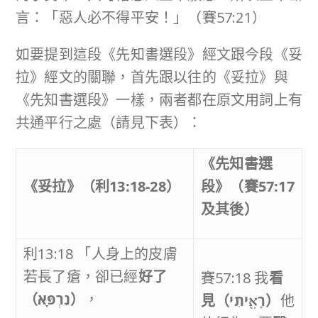
言：「惡人必不得平安！」（賽57:21）
如要提到這段《先知書選段》經文跟今段《妥
拉》經文的關聯，首先跟以往的《妥拉》與
《先知書選段》一樣，兩者都在原文用詞上有
共通平行之處（請見下表）：
《先知書選
《妥拉》（利
13:18-28
）
段》（賽
57:17
及其後）
利13:18 「人身上的皮膚
若長了瘡，卻已經
好了
賽57:18 我
看
（
נִרְפָּֽא
）
，
見（
רָאִ֖יתִי
）
他