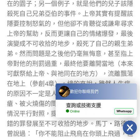
在的園子；另一個例子，就是他們的兒子該隱
殺死自己兄弟亞伯的事件。上帝其實有提醒該
隱要控制怒氣的，但他卻不肯聽從或謙卑尋求
上帝的幫助，反而更讓自己的情緒爆發，最後
演變成不可收拾的地步，殺死了自己的親生弟
弟。然而問題是之後他仍毫無悔意，甚至指上
帝對他的刑罰過重，最終他要離開當地（本來
可獻祭給上帝、與祂同在的地方），流離飄蕩
在地上（參創4章）。總的來說，雖然人生病
歡迎你聯絡我們
的原因不一定是人的罪惡所致
[5]
，但皮膚長
瘡、被火燒傷的問題，可與罪孽、惡念出現的
查詢或技術支援
Online
Whatsapp
情況平行對照，提醒我們不要讓惡念或一時之
錯的罪發展至不可收拾的地步。馬丁‧路德就
曾說過：「你不能阻止飛鳥在你頭上飛過，但