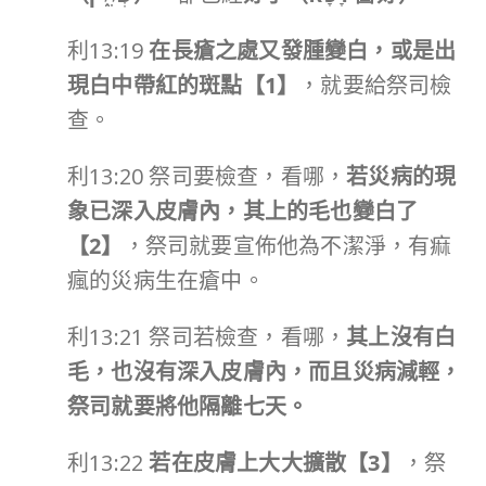
利13:19
在長瘡之處又發腫變白，或是出
現白中帶紅的斑點【
1
】
，就要給祭司檢
查。
利13:20 祭司要檢查，看哪，
若災病的現
象已深入皮膚內，其上的毛也變白了
【
2
】
，祭司就要宣佈他為不潔淨，有痲
瘋的災病生在瘡中。
利13:21 祭司若檢查，看哪，
其上沒有白
毛，也沒有深入皮膚內，而且災病減輕，
祭司就要將他隔離七天。
利13:22
若在皮膚上大大擴散【
3
】
，祭