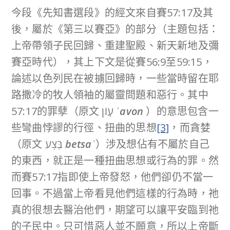
今段《先知書選段》的經文來自賽57:17及其
後，屬於《第三以賽亞》的部分（主題包括：
上帝帶領子民回歸、重建聖殿、新天新地及彌
賽亞時代），其上下文是從賽56:9至59:15，
論述以色列民在被擄回歸時，一些當時留在耶
路撒冷的牧人領袖的屬靈問題和惡行。其中
57:17的罪孽（原文 עָוֹן
ʿavon
）的意思包含一
些彎曲悖謬的行徑、扭曲的思想
[3]
，而貪婪
（原文 בֶּצַע
betsaʿ
）涉及想佔有不屬於自己
的東西，就正是一種扭曲思想或行為的罪。然
而賽57:17指即使上帝發怒，他們卻仍不當一
回事。不過當上帝看見他們這樣的行為時，祂
真的很想去醫治他們，期望可以讓平安臨到祂
的子民中。只可惜惡人並不願意，所以上帝斷