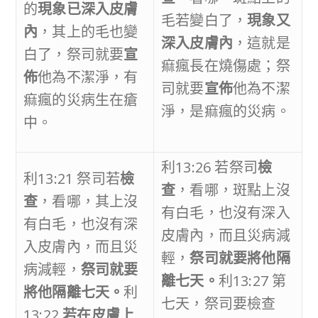
的
現象已深入皮膚
毛若變白了，
現象又
內
，其上的毛也變
深入皮膚內
，這就是
白了，祭司就要
宣
痲瘋長在燒傷處；祭
佈
他為不潔淨，有
司就要
宣佈
他為不潔
痲瘋的災病生在瘡
淨，是痲瘋的災病。
中。
利13:26 若祭司
檢
利13:21 祭司若
檢
查
，看哪，斑點上沒
查
，看哪，其上沒
有白毛，也沒有深入
有白毛，也沒有深
皮膚內，而且災病減
入皮膚內，而且災
輕，
祭司就要將他隔
病減輕，
祭司就要
離七天。
利13:27 第
將他隔離七天。
利
七天，祭司要檢查
13:22
若在皮膚上