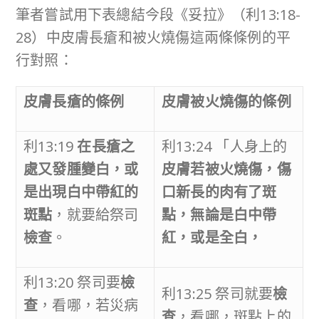
筆者嘗試用下表總結今段《妥拉》（利13:18-
28）中皮膚長瘡和被火燒傷這兩條條例的平
行對照：
皮膚長瘡的條例
皮膚被火燒傷的條例
利13:19
在長瘡之
利13:24 「人身上的
處又發腫變白，或
皮膚若被火燒傷，傷
是出現白中帶紅的
口新長的肉有了斑
斑點
，就要給祭司
點，無論是白中帶
檢查
。
紅，或是全白，
利13:20 祭司要
檢
利13:25 祭司就要
檢
查
，看哪，若災病
查
，看哪，斑點上的