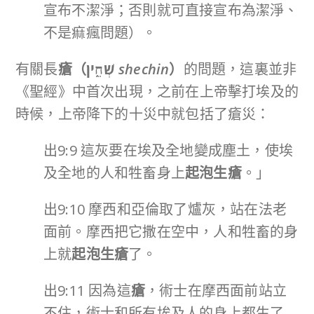
宣布不潔淨；否則就可直接宣布為潔淨、
不是痲瘋問題）。
有關長
瘡（
שְׁחִ֑ין
shechin
）
的問題，這裏並非
《聖經》中首次出現，之前在上帝擊打埃及的
時候，上帝降下的十災中就包括了瘡災：
出9:9 這灰要在埃及全地變成塵土，使埃
及全地的人和牲畜身上
起泡生瘡
。」
出9:10 摩西和亞倫取了爐灰，站在法老
面前。摩西把它撒在空中，人和牲畜的身
上就
起泡生瘡
了。
出9:11 因為這
瘡
，術士在摩西面前站立
不住，術士和所有埃及人的身上都生了