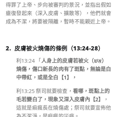
得罪了上帝、步向被審判的景況，並指出假如
瘡復發起來（深入皮膚、擴散等），他們就會
成為不潔，將要被隔離，暫時不能親近上帝。
2. 皮膚被火燒傷的條例（
13:24-28
）
利13:24 「
人身上的皮膚若被火（
אֵשׁ
）
燒傷，傷口新長的肉有了斑點，無論是白
中帶紅，或是全白【
1
】，
利13:25 祭司就要檢查，
看哪，斑點上的
毛若變白了，現象又深入皮膚內【
2
】
，
這就是痲瘋長在燒傷處；祭司就要宣佈他
為不潔淨，是痲瘋的災病。