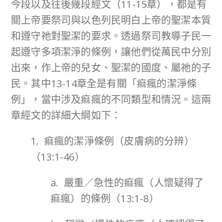
今段以及往後幾段經文（11-15章），都是有
關上帝要祭司與以色列民明白上帝的聖潔本質
和遵守祂對聖潔的要求。透過祭司教導子民一
起遵守多項潔淨的條例，讓他們從萬民中分別
出來，作上帝的兒女、聖潔的國度、屬祂的子
民。其中13-14章全是有關「痲瘋的潔淨條
例」，當中涉及痲瘋的不同類型和情況。這兩
章經文的詳細大綱如下：
1. 痲瘋的潔淨條例（皮膚病的分辨）
（13:1-46）
a. 嚴重／急性的痲瘋（人懷疑得了
痲瘋）的條例（13:1-8）