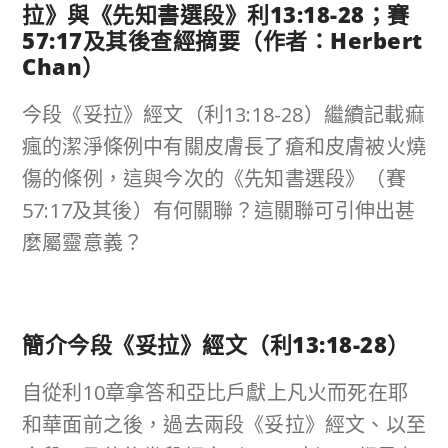
拉》與《先知書選段》利
13:18-28
；賽
57:17
及其後查經摘要（作者：
Herbert
Chan
）
今段《妥拉》經文（利13:18-28）繼續記載痲
瘋的潔淨條例中有關皮膚長了瘡和皮膚被火燒
傷的條例，這與今次的《先知書選段》（賽
57:17及其後）有何關聯？這關聯可引伸出甚
麼屬靈意義？
簡介今段《妥拉》經文（利
13:18-28
）
自從利10章拿答和亞比戶獻上凡火而死在耶
和華面前之後，過去兩段《妥拉》經文、以至