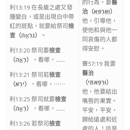
的行為，要
醫
利13:19 在長瘡之處又發
治（
וְאֶרְפָּא
）
腫變白，或是出現白中帶
他，引導他，
紅的斑點，就要給祭司
檢
使他和與他一
查（
נִרְאָ֖ה
）
。
同哀傷的人都
得安慰。
利13:20 祭司要
檢查
（
רָאָ֣ה
）
，看哪，……
賽57:19 我要
醫治
利13:21 祭司若
檢查
（
וּרְפָאתִֽי
）
（
יִרְא
）
，看哪，⋯⋯
他，他要結出
利13:25 祭司就要
檢查
嘴唇的果實。
（
רָאָ֣ה
）
，看哪，……
平安，平安，
歸給遠處和近
利13:26 若祭司
檢查
處的人！這是