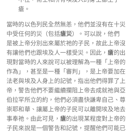
瘡。
當時的以色列民全然無恙，他們並沒有在十災
中受任何的災（包括
瘡災
）。可以說，他們
是被上帝分別出來屬於祂的子民，故此上帝沒
有讓他們也跟埃及人一樣受災。因此，
瘡
的出
現對當時的人來說可以被理解為一種「上帝的
作為」，甚至是一種「審判」，是上帝要加在
法老與埃及人身上的記號，指出他們得罪了上
帝，警告他們不要繼續攔阻上帝去成就祂與亞
伯拉罕所立的約，他們必須盡快謙卑自己、尊
崇耶和華、讓屬上帝的子民可以離開埃及地去
事奉祂。由此可見，
瘡
的出現某程度對上帝的
子民來說是一個警告和記號，提醒他們可能已