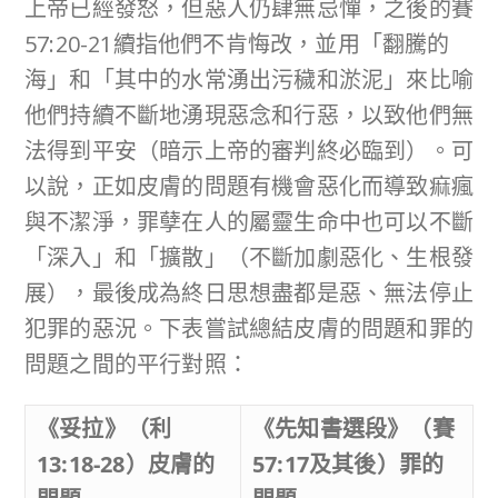
上帝已經發怒，但惡人仍肆無忌憚，之後的賽
57:20-21續指他們不肯悔改，並用「翻騰的
海」和「其中的水常湧出污穢和淤泥」來比喻
他們持續不斷地湧現惡念和行惡，以致他們無
法得到平安（暗示上帝的審判終必臨到）。可
以說，正如皮膚的問題有機會惡化而導致痲瘋
與不潔淨，罪孽在人的屬靈生命中也可以不斷
「深入」和「擴散」（不斷加劇惡化、生根發
展），最後成為終日思想盡都是惡、無法停止
犯罪的惡況。下表嘗試總結皮膚的問題和罪的
問題之間的平行對照：
《妥拉》（利
《先知書選段》（賽
13:18-28
）皮膚的
57:17
及其後）罪的