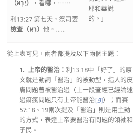
（
יִרְא
）
，看哪，⋯⋯
耶和華說
的。」
利13:27 第七天，祭司要
檢查（
רָא
）
他。……
從上表可見，兩者都提及以下兩個主題：
1. 上帝的醫治：
利13:18中「好了」的原
文就是動詞「醫治」的被動型，指人的皮
膚問題曾被醫治過（上一段查經已經論述
過痲瘋問題只有上帝能醫治
[4]
）；而賽
57:18、19兩次提及「醫治」則是用主動
的方式，表達上帝要醫治有問題的領袖和
子民。