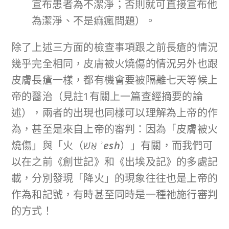
宣布患者為不潔淨；否則就可直接宣布他
為潔淨、不是痲瘋問題）。
除了上述三方面的檢查事項跟之前長瘡的情況
幾乎完全相同，皮膚被火燒傷的情況另外也跟
皮膚長瘡一樣，都有機會要被隔離七天等候上
帝的醫治（見註1有關上一篇查經摘要的論
述），兩者的出現也同樣可以理解為上帝的作
為，甚至是來自上帝的審判：因為「皮膚被火
燒傷」與「火（אֵשׁ
ʾesh
）」有關，而我們可
以在之前《創世記》和《出埃及記》的多處記
載，分別發現「降火」的現象往往也是上帝的
作為和記號，有時甚至同時是一種祂施行審判
的方式！