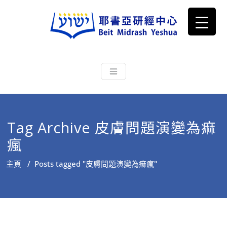
耶書亞研經中心
從猶太文化認識主耶穌，從猶太
根源明白聖經，成為更好的門徒
Tag Archive 皮膚問題演變為痲
瘋
主頁
/
Posts tagged "皮膚問題演變為痲瘋"