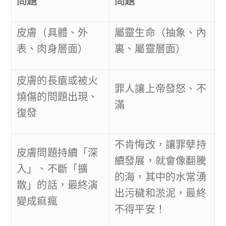
問題
問題
皮膚（具體、外
屬靈生命（抽象、內
表、肉身層面）
裏、屬靈層面）
皮膚的長瘡或被火
罪人讓上帝發怒、不
燒傷的問題出現、
滿
復發
不肯悔改，讓罪孽持
皮膚問題持續「深
續發展，就會像翻騰
入」、不斷「擴
的海，其中的水常湧
散」的話，最終演
出污穢和淤泥，最終
變成痲瘋
不得平安！