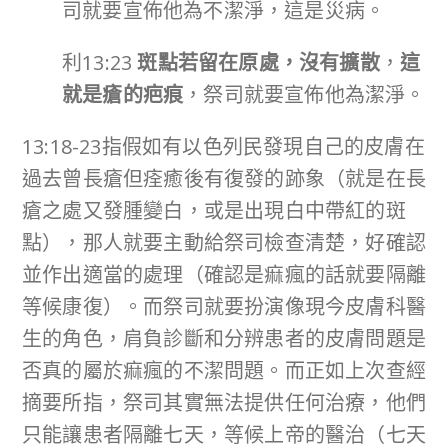
司就要宣佈他為不潔淨，這是災病。
利13:23
斑點若留在原處，沒有擴散
，
這
就是瘡的疤痕
，祭司就要宣佈他為潔淨。
13:18-23指假如有以色列民發現自己的皮膚在
過去曾長瘡但痊癒後有復發的跡象（就是在長
瘡之處又發腫變白，或是出現白中帶紅的斑
點），那人就要主動給祭司檢查清楚，好確認
並作出適當的處理（確認是痲瘋的話就要隔離
等候康復）。而祭司就要扮演像現今皮膚科醫
生的角色，肩負診斷和分辨患者的皮膚問題是
否真的屬於痲瘋的不潔問題。而正如上次查經
摘要所指，祭司其實無法提供任何治療，他們
只能讓患者隔離七天，等候上帝的醫治（七天