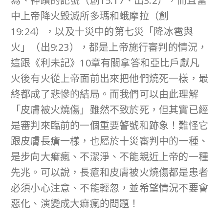
為、神蹟的記號（創15:17、出3:2），而且當
中上帝降火毀滅所多瑪和蛾摩拉（創
19:24），以及十災中的第七災「降冰雹與
火」（出9:23），都是上帝施行審判的情況，
這跟《利未記》10章有關拿答和亞比戶獻凡
火後有火從上帝面前出來把他們燒死一樣，最
終都成了悲慘的結局。而我們可以由此理解
「皮膚被火燒傷」雖然不致於死，但其實已經
是審判來臨前的一個重要警號和跡象！難怪它
跟皮膚長瘡一樣，也屬於十災審判中的一種、
是步向大痲瘋、不潔淨、不能親近上帝的一種
先兆。可以說，長瘡和皮膚被火燒傷都是患者
必須小心注意、不能輕忽，並希望情況不要會
惡化、演變成大痲瘋的問題！