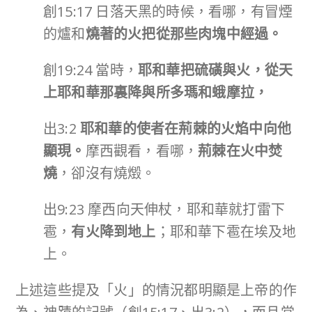
創15:17 日落天黑的時候，看哪，有冒煙
的爐和
燒著的火把從那些肉塊中經過。
創19:24 當時，
耶和華把硫磺與火，從天
上耶和華那裏降與所多瑪和蛾摩拉，
出3:2
耶和華的使者在荊棘的火焰中向他
顯現。
摩西觀看，看哪，
荊棘在火中焚
燒
，卻沒有燒燬。
出9:23 摩西向天伸杖，耶和華就打雷下
雹，
有火降到地上
；耶和華下雹在埃及地
上。
上述這些提及「火」的情況都明顯是上帝的作