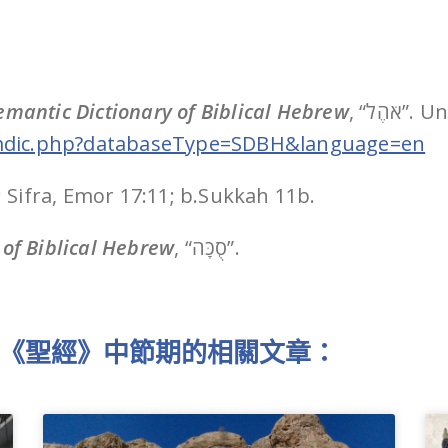
emantic Dictionary of Biblical Hebrew
, “הֶל
semdic.php?databaseType=SDBH&language=en
 Sifra, Emor 17:11; b.Sukkah 11b.
 of Biblical Hebrew
, “סֻכָּה”.
《聖經》中節期的相關文章：