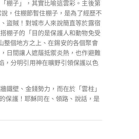
的「棚子」，其實比喻這雲彩。主後第
常說，住棚節暫住棚子，是為了經歷不
獸、盜賊！對城巿人來說簡直等於露宿
枝搭棚子的「目的是保護人和動物免受
山整個地方之上、在錫安的各個聚會
子，日間讓人遮蔭抵禦炎熱，也作避難
烈焰，分明引用神在曠野引領保護以色
銅牆鐵壁、金錢勢力，而在於「雲柱」
是神的保護！耶穌同在、領路、說話，是