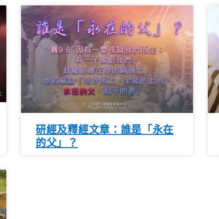
研經及釋經文章：誰是「永在
的父」？