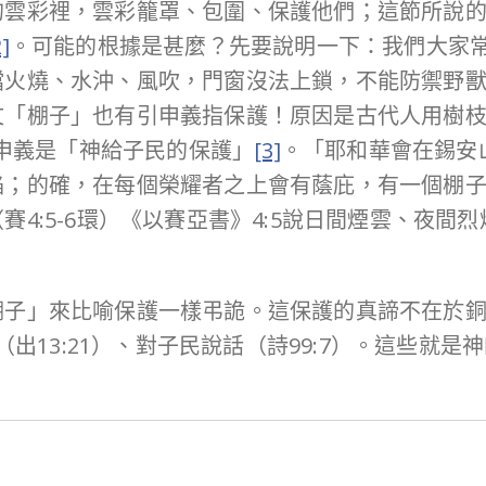
的雲彩裡，雲彩籠罩、包圍、保護他們；這節所說
2]
。可能的根據是甚麼？先要說明一下：我們大家
擋火燒、水沖、風吹，門窗沒法上鎖，不能防禦野
文「棚子」也有引申義指保護！原因是古代人用樹
申義是「神給子民的保護」
[3]
。「耶和華會在錫安
焰；的確，在每個榮耀者之上會有蔭庇，有一個棚
4:5-6環）《以賽亞書》4:5說日間煙雲、夜間
棚子」來比喻保護一樣弔詭。這保護的真諦不在於
路（出13:21）、對子民說話（詩99:7）。這些就
！