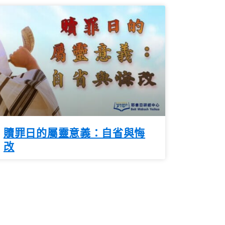
贖罪日的屬靈意義：自省與悔
改