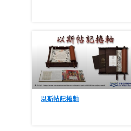
以斯帖記捲軸