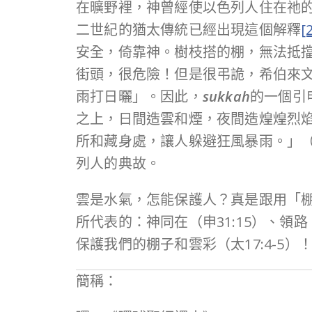
在曠野裡，神曾經使以色列人住在祂
二世紀的猶太傳統已經出現這個解釋
[
安全，倚靠神。樹枝搭的棚，無法抵
街頭，很危險！但是很弔詭，希伯來
雨打日曬」。因此，
sukkah
的一個引
之上，日間造雲和煙，夜間造煌煌烈
所和藏身處，讓人躲避狂風暴雨。」（賽
列人的典故。
雲是水氣，怎能保護人？真是跟用「
所代表的：神同在（申31:15）、領
保護我們的棚子和雲彩（太17:4-5）
簡稱：