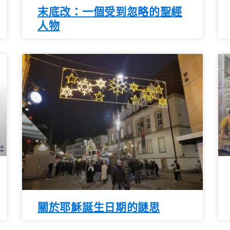
末底改：一個受到忽略的聖經
人物
關於耶穌誕生日期的謎思