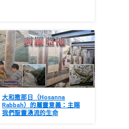
大和撒那日（Hosanna
Rabbah）的屬靈意義：主賜
我們聖靈湧流的生命