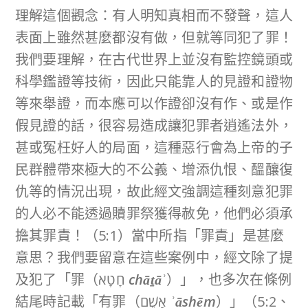
理解這個觀念：有人明知真相而不發聲，這人
表面上雖然甚麼都沒有做，但就等同犯了罪！
我們要理解，在古代世界上並沒有監控鏡頭或
科學鑑證等技術，因此只能靠人的見證和證物
等來舉證，而本應可以作證卻沒有作、或是作
假見證的話，很容易造成讓犯罪者逍遙法外，
甚或冤枉好人的局面，這種惡行會為上帝的子
民群體帶來極大的不公義、增添仇恨、醞釀復
仇等的情況出現，故此經文強調這種刻意犯罪
的人必不能透過贖罪祭獲得赦免，他們必須承
擔其罪責！（5:1）當中所指「罪責」是甚麼
意思？我們要留意在這些案例中，經文除了提
及犯了「罪（חָטָא
chāṯāʾ
）」，也多次在條例
結尾時記載「有罪（אָשֵׁם
ʾāshēm
）」（5:2、