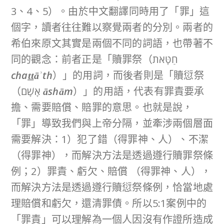
3、4、5）。由於中文翻譯同時用了「罪」這
個字，讀者往往難以察覺兩者的分別。兩者的
希伯來原文其實是兩個不同的詞語，也帶著不
同的觀念：前者正是「贖罪祭（חַטָּאת
chaṯṯāʾth
）」的用詞，而後者則是「贖愆祭
（אָשָׁם
āshām
）」的用語，代表有罪責要承
擔、需要賠償、賠罪的意思。也就是說，
「罪」導致我們與上帝分隔，並牽涉兩個層面
需要解決：1）犯了錯（得罪神、人）、不潔
（得罪神），而解決方法是透過遵行贖罪祭條
例；2）罪責、虧欠、賠償 （得罪神、人），
而解決方法是透過遵行贖愆祭條例，恰當地處
理賠償和虧欠，還清罪債。所以5:1案例中的
「罪責」可以理解為一個人因沒有作證所造成