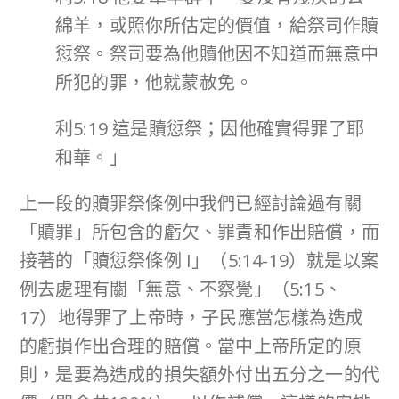
綿羊，或照你所估定的價值，給祭司作贖
愆祭。祭司要為他贖他因不知道而無意中
所犯的罪，他就蒙赦免。
利5:19 這是贖愆祭；因他確實得罪了耶
和華。」
上一段的贖罪祭條例中我們已經討論過有關
「贖罪」所包含的虧欠、罪責和作出賠償，而
接著的「贖愆祭條例 I」（5:14-19）就是以案
例去處理有關「無意、不察覺」（5:15、
17）地得罪了上帝時，子民應當怎樣為造成
的虧損作出合理的賠償。當中上帝所定的原
則，是要為造成的損失額外付出五分之一的代