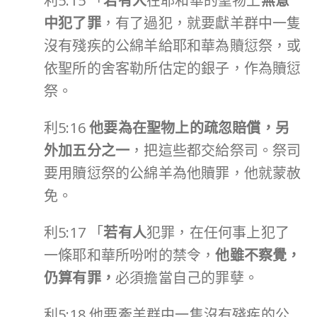
利5:15 「
若有人
在耶和華的聖物上
無意
中犯了罪
，有了過犯，就要獻羊群中一隻
沒有殘疾的公綿羊給耶和華為贖愆祭，或
依聖所的舍客勒所估定的銀子，作為贖愆
祭。
利5:16
他要為在聖物上的疏忽賠償，另
外加五分之一
，把這些都交給祭司。祭司
要用贖愆祭的公綿羊為他贖罪，他就蒙赦
免。
利5:17 「
若有人
犯罪，在任何事上犯了
一條耶和華所吩咐的禁令，
他雖不察覺，
仍算有罪，
必須擔當自己的罪孽。
利5:18 他要牽羊群中一隻沒有殘疾的公