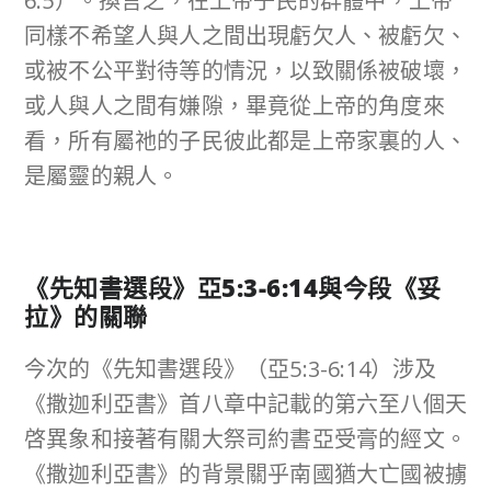
6:5）。換言之，在上帝子民的群體中，上帝
同樣不希望人與人之間出現虧欠人、被虧欠、
或被不公平對待等的情況，以致關係被破壞，
或人與人之間有嫌隙，畢竟從上帝的角度來
看，所有屬祂的子民彼此都是上帝家裏的人、
是屬靈的親人。
《先知書選段》亞
5:3-6:14
與今段《妥
拉》的關聯
今次的《先知書選段》（亞5:3-6:14）涉及
《撒迦利亞書》首八章中記載的第六至八個天
啓異象和接著有關大祭司約書亞受膏的經文。
《撒迦利亞書》的背景關乎南國猶大亡國被擄