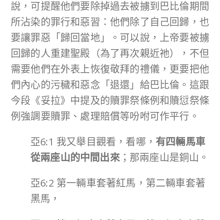
說，可提醒他們要除掉過去被擄到巴比倫期間
所沾染的罪行和惡習：他們除了自己回歸，也
要讓罪惡「歸回當地」。可以說，上帝要被擄
回歸的人重建聖殿（為了再次親近祂），不但
需要他們在外表上恢復敬拜的禮儀，更要把他
們內心的污穢和惡念「退還」給巴比倫。這跟
今段《妥拉》中提及的贖罪祭條例和贖愆祭條
例強調要贖罪、處理賠償等吩咐可作平行。
亞6:1 我又舉目觀看，看哪，
有四輛馬車
從兩座山的中間出來
；那兩座山是銅山。
亞6:2 第一輛車套著紅馬，第二輛車套著
黑馬，