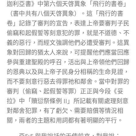
迦利亞書》中第六個天啓異象「飛行的書卷」
（書中共有八個天啓異象）。這「飛行的書
卷」記錄了審判的宣告，表達上帝要審判子民
偷竊和起假誓等刻意犯的罪，就是不道德、不
義的惡行，而經文強調他們必遭受審判。這異
象對回歸的猶太人來說，可提醒他們應當回應
參與重建聖殿的呼召，活出與上帝領他們回歸
的恩典以及與上帝子民身分相稱的生命見證，
而不要刻意行惡去得罪祂和鄰舍。當中對罪的
審判（偷竊、起假誓等罪）正正與今段《妥
拉》中「贖愆祭條例 II」所記載有關處理刻意
對鄰舍犯罪，有了虧欠、需要賠償等情況相
關，兩者的主題和用詞都有著明顯的平行。