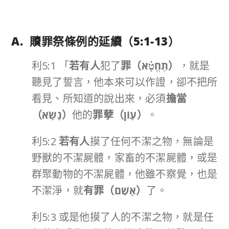
A. 贖罪祭條例的延續（
5:1-13
）
利5:1 「
若有人
犯了
罪（
תֶחֱטָ֗א
）
，就是
聽見了誓言，他本來可以作證，卻不把所
看見、所知道的說出來，必須
擔當
（
נָשָׂא
）
他的
罪孽（
עָוֹן
）
。
利5:2
若有人
摸了任何不潔之物，無論是
野獸的不潔屍體，家畜的不潔屍體，或是
群聚動物的不潔屍體，他雖不察覺，也是
不潔淨，就
有罪（
אָשֵֽׁם
）
了。
利5:3 或是他摸了人的不潔之物，就是任