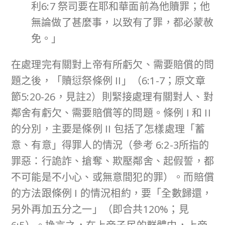
利6:7 祭司要在耶和華面前為他贖罪；他
無論做了甚麼事，以致有了罪，都必蒙赦
免。」
在處理完有關對上帝有所虧欠、需要賠償的問
題之後，「贖愆祭條例 II」（6:1-7；原文章
節5:20-26，見註2）則緊接處理有關對人、對
鄰舍有虧欠、需要賠償等的問題。條例 I 和 II
的分別，主要是條例 II 包括了怎樣處理「蓄
意、有意」得罪人的情況（參考 6:2-3所指的
罪惡：行詭詐、搶奪、欺壓鄰舍、起假誓，都
不可能是不小心、或無意間犯的罪）。而賠償
的方法跟條例 I 的情況相約，要「全數歸還，
另外再加五分之一」（即合共120%；見