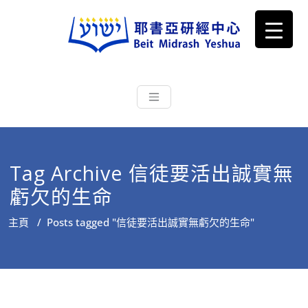
耶書亞研經中心
從猶太文化認識主耶穌，從猶太
根源明白聖經，成為更好的門徒
Tag Archive 信徒要活出誠實無
虧欠的生命
主頁
/
Posts tagged "信徒要活出誠實無虧欠的生命"