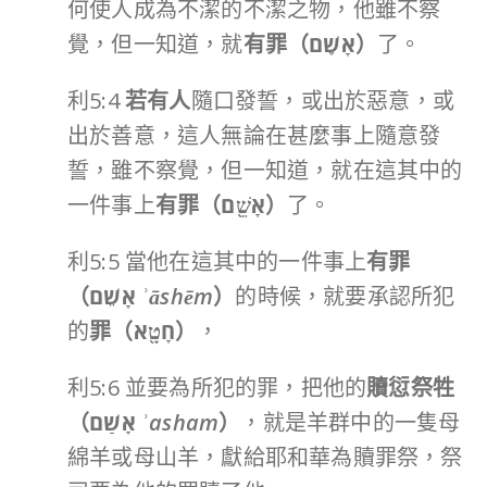
何使人成為不潔的不潔之物，他雖不察
覺，但一知道，就
有罪（
אָשֵֽׁם
）
了。
利5:4
若有人
隨口發誓，或出於惡意，或
出於善意，這人無論在甚麼事上隨意發
誓，雖不察覺，但一知道，就在這其中的
一件事上
有罪（
אָשֵׁ֖ם
）
了。
利5:5 當他在這其中的一件事上
有罪
（
אָשֵׁם
ʾāshēm
）
的時候，就要承認所犯
的
罪（
חָטָ֖א
）
，
利5:6 並要為所犯的罪，把他的
贖愆祭牲
（
אָשַׁם
ʾasham
）
，就是羊群中的一隻母
綿羊或母山羊，獻給耶和華為贖罪祭，祭