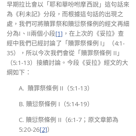
早期拉比會以「耶和華吩咐摩西說」這句話來
為《利未記》分段，而根據這句話的出現之
處，我們可將贖罪祭和贖愆祭條例的經文再細
分為I、II兩個小段
[1]
，在上次的《妥拉》查
經中我們已經討論了「贖罪祭條例 I」（4:1-
35），所以今次我們會從「贖罪祭條例 II」
（5:1-13）接續討論。今段《妥拉》經文的大
綱如下：
A. 贖罪祭條例 II（5:1-13）
B. 贖愆祭條例 I（5:14-19）
C. 贖愆祭條例 II（6:1-7；原文章節為
5:20-26
[2]
）