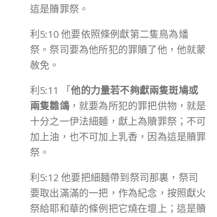
這是贖罪祭。
利5:10 他要依照條例獻第二隻鳥為燔
祭。祭司要為他所犯的罪贖了他，他就蒙
赦免。
利5:11 「
他的力量若不夠獻兩隻斑鳩或
兩隻雛鴿
，就要為所犯的罪把供物，就是
十分之一伊法細麵，獻上為贖罪祭；不可
加上油，也不可加上乳香，因為這是贖罪
祭。
利5:12 他要把細麵帶到祭司那裏，祭司
要取出滿滿的一把，作為紀念，按照獻火
祭給耶和華的條例把它燒在壇上；這是贖