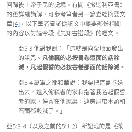
回歸後上帝子民的處境。有關《撒迦利亞書》
的更詳細講解，可參考筆者另一篇查經摘要文
章
[4]
，以下筆者嘗試從該文中撮要部份相關
的內容以討論今段《先知書選段》的經文。
亞5:3 他對我說：「這就是向全地面發出
的詛咒。
凡偷竊的必按書卷這面的話除
滅，凡起假誓的必按書卷那面的話除滅。
亞5:4 萬軍之耶和華說：我要把這書卷送
出去，進入偷竊者的家和指著我名起假誓
者的家，停留在他家裏，連房屋帶木頭和
石頭都毀滅了。」
亞5:3-4（以及之前的5:1-2）所記載的是《撒