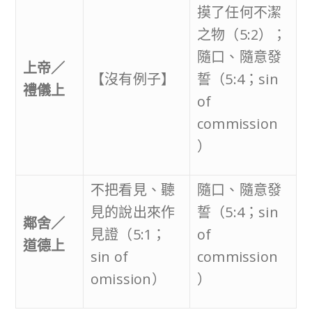
摸了任何不潔
之物（5:2）；
隨口、隨意發
上帝／
【沒有例子】
誓（5:4；sin
禮儀上
of
commission
）
不把看見、聽
隨口、隨意發
見的說出來作
誓（5:4；sin
鄰舍／
見證（5:1；
of
道德上
sin of
commission
omission）
）