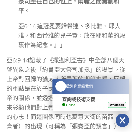
祭司坐在自己的位上，兩職之間籌劃和
平。
亞6:14 這冠冕要歸希連、多比雅、耶大
雅，和西番雅的兒子賢，放在耶和華的殿
裏作為紀念。』」
亞6:9-14記載了《撒迦利亞書》中全部八個天
啓異象之後「約書亞大祭司加冕」的場景。從
上帝對回歸的猶太人所帶著的期望來看，回歸
歡迎你聯絡我們
的重點是在於子民能否重建其屬靈生命、與上
帝的關係，並透過具體地參與重建聖殿的工程
查詢或技術支援
Online
Whatsapp
來彰顯他們對上帝的渴慕、一份集體敬拜上帝
的心志！而這圖像同時也寓意大衛的苗裔（受
膏者）的出現（可稱為「彌賽亞的預言」），