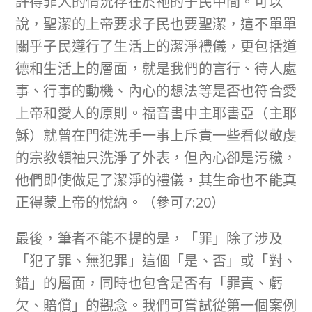
許得罪人的情況存在於祂的子民中間。可以
說，聖潔的上帝要求子民也要聖潔，這不單單
關乎子民遵行了生活上的潔淨禮儀，更包括道
德和生活上的層面，就是我們的言行、待人處
事、行事的動機、內心的想法等是否也符合愛
上帝和愛人的原則。福音書中主耶書亞（主耶
穌）就曾在門徒洗手一事上斥責一些看似敬虔
的宗教領袖只洗淨了外表，但內心卻是污穢，
他們即使做足了潔淨的禮儀，其生命也不能真
正得蒙上帝的悅納。（參可7:20）
最後，筆者不能不提的是，「罪」除了涉及
「犯了罪、無犯罪」這個「是、否」或「對、
錯」的層面，同時也包含是否有「罪責、虧
欠、賠償」的觀念。我們可嘗試從第一個案例