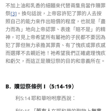
不加上油和乳香的細麵來代替兩隻鳥當作贖罪
祭
[3]
。換句話說，上帝容許犯了罪的人去按
照自己的能力來作出賠償的程度，也就是「盡
力而為」地向上帝認罪、表達「賠不是」的精
神，可見上帝希望所有屬祂的子民都不要因為
犯了罪但無力承擔其罪責、有了愧疚或罪疚感
而選擇不去親近祂！祂希望我們正確處理愧疚
和虧欠，而這正是贖愆祭的目的和意義所在。
B. 贖愆祭條例
I
（
5:14-19
）
利5:14 耶和華吩咐摩西說：