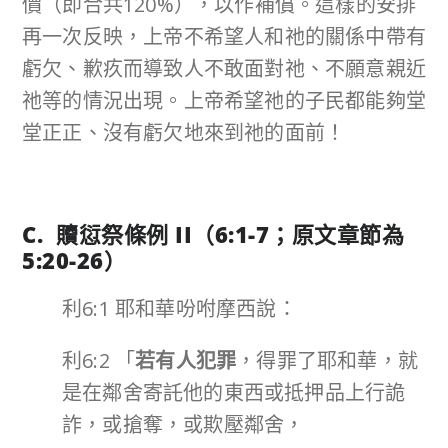
價（即合共120%），以作補償。這樣的安排
再一次反映，上帝不希望人和祂的關係中帶有
虧欠、歉疚而導致人不敢面對祂、不願意親近
祂等的情況出現。上帝希望祂的子民都能夠堂
堂正正、沒有虧欠地來到祂的面前！
C. 贖愆祭
條例
II
（
6:1-7
；原文章節為
5:20-26
）
利6:1 耶和華吩咐摩西說：
利6:2 「
若有人犯罪
，得罪了耶和華，就
是在鄰舍寄託他的東西或抵押品上行詭
詐，或搶奪，或欺壓鄰舍，