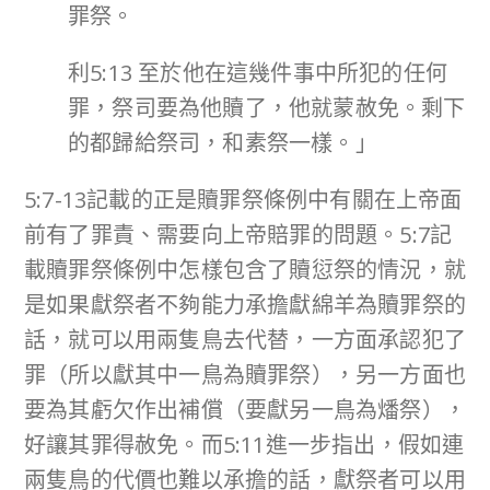
罪祭。
利5:13 至於他在這幾件事中所犯的任何
罪，祭司要為他贖了，他就蒙赦免。剩下
的都歸給祭司，和素祭一樣。」
5:7-13記載的正是贖罪祭條例中有關在上帝面
前有了罪責、需要向上帝賠罪的問題。5:7記
載贖罪祭條例中怎樣包含了贖愆祭的情況，就
是如果獻祭者不夠能力承擔獻綿羊為贖罪祭的
話，就可以用兩隻鳥去代替，一方面承認犯了
罪（所以獻其中一鳥為贖罪祭），另一方面也
要為其虧欠作出補償（要獻另一鳥為燔祭），
好讓其罪得赦免。而5:11進一步指出，假如連
兩隻鳥的代價也難以承擔的話，獻祭者可以用