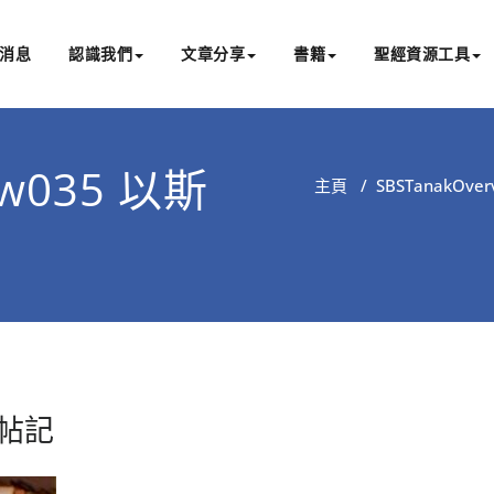
消息
認識我們
文章分享
書籍
聖經資源工具
書亞研經中心
文化認識主耶穌，從猶太根源明白聖經，成為更好的門徒
ew035 以斯
主頁
/
SBSTanakOve
斯帖記