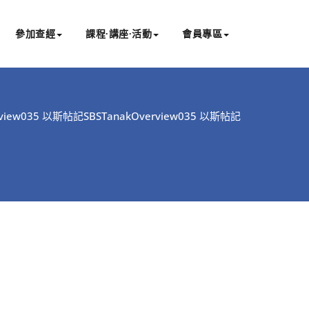
參加查經
課程∙講座∙活動
會員專區
rview035 以斯帖記
SBSTanakOverview035 以斯帖記