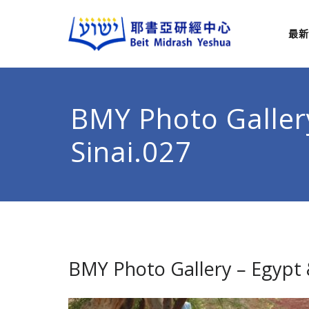
最新
耶
從猶太
BMY Photo Galler
Sinai.027
BMY Photo Gallery – Egypt 