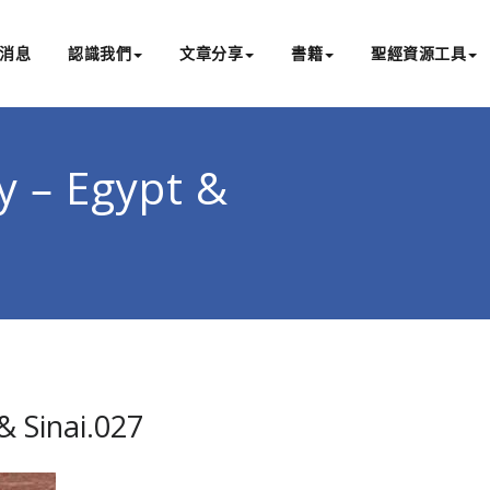
消息
認識我們
文章分享
書籍
聖經資源工具
書亞研經中心
文化認識主耶穌，從猶太根源明白聖經，成為更好的門徒
y – Egypt &
& Sinai.027