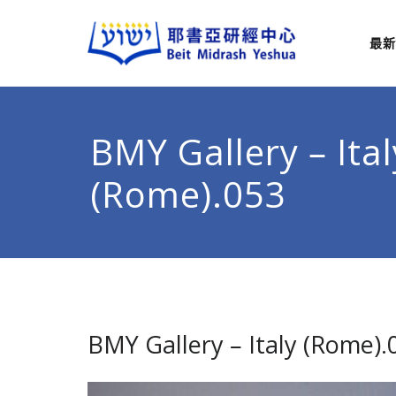
最新
耶
從猶太
BMY Gallery – Ital
(Rome).053
BMY Gallery – Italy (Rome).