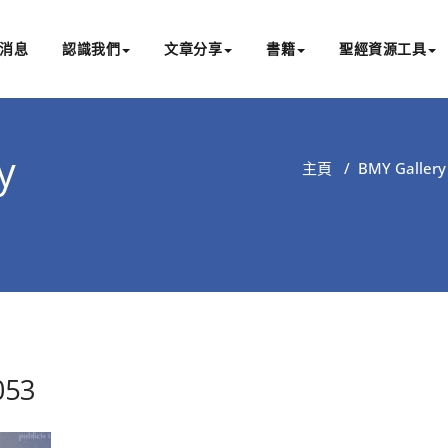
消息
認識我們
文章分享
書籍
聖經資源工具
書亞研經中心
文化認識主耶穌，從猶太根源明白聖經，成為更好的門徒
y
主頁
/
BMY Gallery 
053