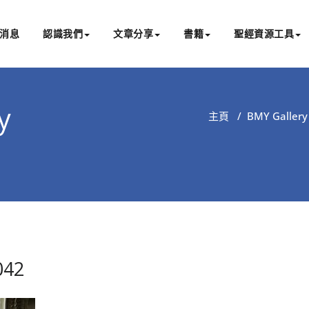
消息
認識我們
文章分享
書籍
聖經資源工具
書亞研經中心
文化認識主耶穌，從猶太根源明白聖經，成為更好的門徒
y
主頁
/
BMY Gallery 
042