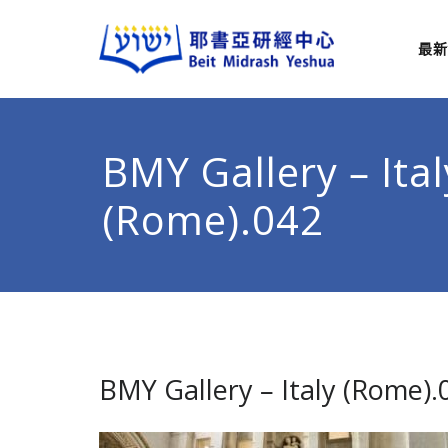
最新
耶
從猶太
BMY Gallery – Ital
(Rome).042
BMY Gallery – Italy (Rome).