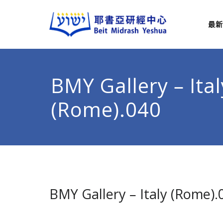
最新
耶
從猶太
BMY Gallery – Ital
(Rome).040
BMY Gallery – Italy (Rome).