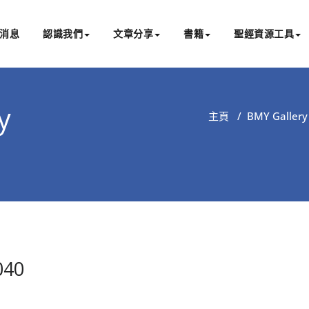
消息
認識我們
文章分享
書籍
聖經資源工具
書亞研經中心
文化認識主耶穌，從猶太根源明白聖經，成為更好的門徒
y
主頁
/
BMY Gallery 
040