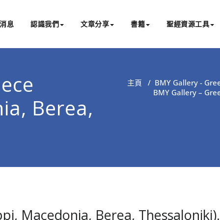
消息
認識我們
文章分享
書籍
聖經資源工具
書亞研經中心
文化認識主耶穌，從猶太根源明白聖經，成為更好的門徒
eece
主頁
/
BMY Gallery - Gree
BMY Gallery – Gree
ia, Berea,
ppi, Macedonia, Berea, Thessaloniki)