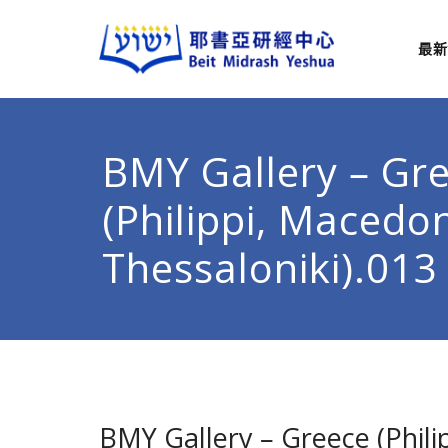
最新
耶
從猶太
BMY Gallery – Gr
(Philippi, Macedon
Thessaloniki).013
BMY Gallery – Greece (Phili