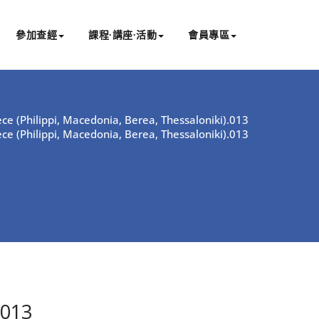
參加查經
課程∙講座∙活動
會員專區
ce (Philippi, Macedonia, Berea, Thessaloniki).013
ce (Philippi, Macedonia, Berea, Thessaloniki).013
.013