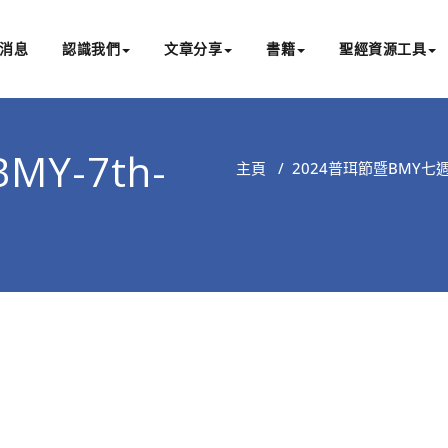
消息
認識我們
文章分享
書籍
聖經資源工具
書亞研經中心
文化認識主耶穌，從猶太根源明白聖經，成為更好的門徒
BMY-7th-
主頁
/
2024普珥節暨BMY七