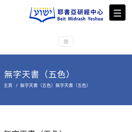
耶書亞研經中心
從猶太文化認識主耶穌，從猶太
根源明白聖經，成為更好的門徒
無字天書（五色）
主頁
/
無字天書（五色）
無字天書（五色）