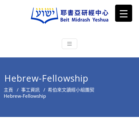
耶書亞研經中心
從猶太文化認識主耶穌，從猶太
根源明白聖經，成為更好的門徒
Hebrew-Fellowship
主頁
/
事工資訊
/
希伯來文讀經小組團契
Hebrew-Fellowship